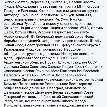
Божией Матери Державная, Сектор 16, Независимость,
Фирма, Молодежная правозащитная группа МПГ, Курсом
Правды и Единения, Каракольская инициативная группа,
Автоград Крю, Союз Славянских Сил Руси, Алля-Аят,
Благотворительный пансионат Ак Умут, Русская
республика Русь, Арестантское уголовное единство,
Башкорт, Нация и свобода, Нация и свобода, W.H.С., Фалунь
Дафа, Иртыш Ultras, Русский Патриотический клуб-
Новокузнецк/РПК, Сибирский державный союз, Фонд
борьбы с коррупцией, Фонд защиты прав граждан, Штабы
Навального, Совет граждан СССР Прикубанского округа г.
Краснодара, Мужское государство, Народное
объединение русского движения, Народное движение
Адат, Народный совет граждан РСФСР СССР
Архангельской области, Проект Штурм, Граждане СССР,
Держава Союз Советских Светлых Родов, Совет Советских
Социалистических Районов, Meta Platforms Inc, Facebook,
Instagram, WhatsApp, СИЧ-С14, Добровольческое
Движение Организации украинских националистов, Черный
Комитет, Татарстанское Региональное Всетатарское
общественное движение, Невоград, Молодежное
Демократическое Движение Весна, Верховный Совет
Татарской Автономной Советской Социалистической
Республики, Конгресс ойрат-калмыцкого народа,
Исполнительный комитет совета народных депутатов