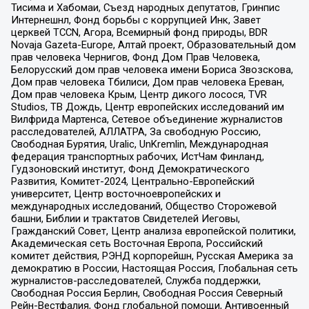
Тисима и Хабомаи, Съезд народных депутатов, Гринпис
Интернешнл, Фонд борьбы с коррупцией Инк, Завет
церквей TCCN, Агора, Всемирный фонд природы, BDR
Novaja Gazeta-Europe, Алтай проект, Образовательный дом
прав человека Чернигов, Фонд Дом Прав Человека,
Белорусский дом прав человека имени Бориса Звозскова,
Дом прав человека Тбилиси, Дом прав человека Ереван,
Дом прав человека Крым, Центр дикого лосося, TVR
Studios, ТВ Дождь, Центр европейских исследований им
Вилфрида Мартенса, Сетевое объединение журналистов
расследователей, АЛЛАТРА, За свободную Россию,
Свободная Бурятия, Uralic, UnKremlin, Международная
федерация транспортных рабочих, ИстЧам Финланд,
Гудзоновский институт, Фонд Демократического
Развития, Комитет-2024, Центрально-Европейский
университет, Центр восточноевропейских и
международных исследований, Общество Сторожевой
башни, Библии и трактатов Свидетелей Иеговы,
Гражданский Совет, Центр анализа европейской политики,
Академическая сеть Восточная Европа, Российский
комитет действия, РЭНД корпорейшн, Русская Америка за
демократию в России, Настоящая Россия, Глобальная сеть
журналистов-расследователей, Служба поддержки,
Свободная Россия Берлин, Свободная Россия Северный
Рейн-Вестфалия, Фонд глобальной помощи, Антивоенный