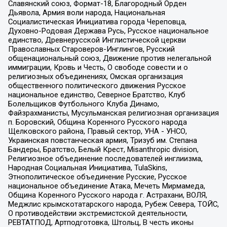
Славянский союз, Формат-18, Благородный Орден
Дьявола, Армия воли народа, Национальная
Социалистическая Инициатива города Череповца,
Духовно-Родовая Держава Русь, Русское национальное
единство, Древнерусской Инглистической церкви
Православных Староверов-Инглингов, Русский
общенациональный союз, Движение против нелегальной
иммиграции, Кровь и Честь, О свободе совести и о
религиозных объединениях, Омская организация
общественного политического движения Русское
национальное единство, Северное Братство, Клуб
Болельщиков Футбольного Клуба Динамо,
Файзрахманисты, Мусульманская религиозная организация
п. Боровский, Община Коренного Русского народа
Щелковского района, Правый сектор, УНА - УНСО,
Украинская повстанческая армия, Тризуб им. Степана
Бандеры, Братство, Белый Крест, Misanthropic division,
Религиозное объединение последователей инглиизма,
Народная Социальная Инициатива, TulaSkins,
Этнополитическое объединение Русские, Русское
национальное объединение Атака, Мечеть Мирмамеда,
Община Коренного Русского народа г. Астрахани, ВОЛЯ,
Меджлис крымскотатарского народа, Рубеж Севера, ТОЙС,
О противодействии экстремистской деятельности,
РЕВТАТПОД, Артподготовка, Штольц, В честь иконы