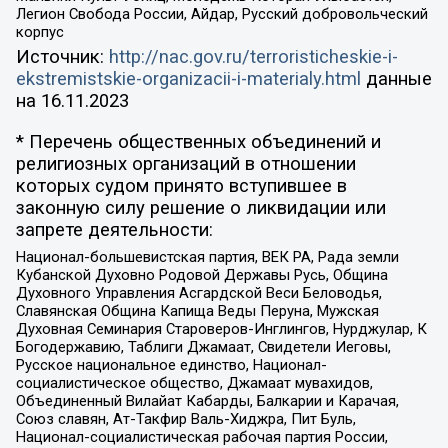
Легион Свобода России, Айдар, Русский добровольческий
корпус
Источник:
http://nac.gov.ru/terroristicheskie-i-
ekstremistskie-organizacii-i-materialy.html
данные
на
16.11.2023
* Перечень общественных объединений и
религиозных организаций в отношении
которых судом принято вступившее в
законную силу решение о ликвидации или
запрете деятельности:
Национал-большевистская партия, ВЕК РА, Рада земли
Кубанской Духовно Родовой Державы Русь, Община
Духовного Управления Асгардской Веси Беловодья,
Славянская Община Капища Веды Перуна, Мужская
Духовная Семинария Староверов-Инглингов, Нурджулар, К
Богодержавию, Таблиги Джамаат, Свидетели Иеговы,
Русское национальное единство, Национал-
социалистическое общество, Джамаат мувахидов,
Объединенный Вилайат Кабарды, Балкарии и Карачая,
Союз славян, Ат-Такфир Валь-Хиджра, Пит Буль,
Национал-социалистическая рабочая партия России,