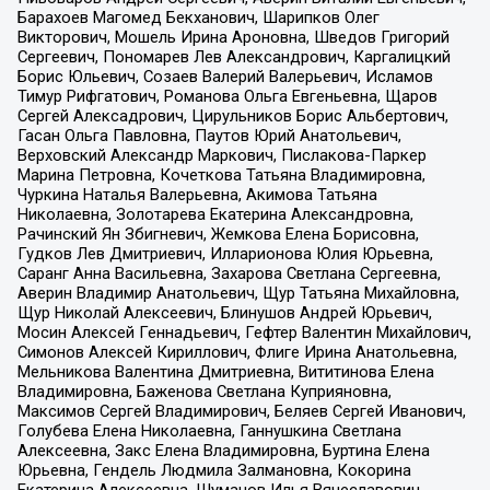
Барахоев Магомед Бекханович, Шарипков Олег
Викторович, Мошель Ирина Ароновна, Шведов Григорий
Сергеевич, Пономарев Лев Александрович, Каргалицкий
Борис Юльевич, Созаев Валерий Валерьевич, Исламов
Тимур Рифгатович, Романова Ольга Евгеньевна, Щаров
Сергей Алексадрович, Цирульников Борис Альбертович,
Гасан Ольга Павловна, Паутов Юрий Анатольевич,
Верховский Александр Маркович, Пислакова-Паркер
Марина Петровна, Кочеткова Татьяна Владимировна,
Чуркина Наталья Валерьевна, Акимова Татьяна
Николаевна, Золотарева Екатерина Александровна,
Рачинский Ян Збигневич, Жемкова Елена Борисовна,
Гудков Лев Дмитриевич, Илларионова Юлия Юрьевна,
Саранг Анна Васильевна, Захарова Светлана Сергеевна,
Аверин Владимир Анатольевич, Щур Татьяна Михайловна,
Щур Николай Алексеевич, Блинушов Андрей Юрьевич,
Мосин Алексей Геннадьевич, Гефтер Валентин Михайлович,
Симонов Алексей Кириллович, Флиге Ирина Анатольевна,
Мельникова Валентина Дмитриевна, Вититинова Елена
Владимировна, Баженова Светлана Куприяновна,
Максимов Сергей Владимирович, Беляев Сергей Иванович,
Голубева Елена Николаевна, Ганнушкина Светлана
Алексеевна, Закс Елена Владимировна, Буртина Елена
Юрьевна, Гендель Людмила Залмановна, Кокорина