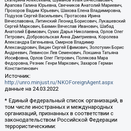
Екатерина Алексеевна, Шуманов Илья Вячеславович,
Арапова Галина Юрьевна, Свечников Анатолий Мариевич,
Прохоров Вадим Юрьевич, Шахова Елена Владимировна,
Подузов Сергей Васильевич, Протасова Ирина
Вячеславовна, Литинский Леонид Борисович, Лукашевский
Сергей Маркович, Бахмин Вячеслав Иванович, Шабад
Анатолий Ефимович, Сухих Дарья Николаевна, Орлов Олег
Петрович, Добровольская Анна Дмитриевна, Королева
Александра Евгеньевна, Смирнов Владимир
Александрович, Вицин Сергей Ефимович, Золотухин Борис
Андреевич, Левинсон Лев Семенович, Локшина Татьяна
Иосифовна, Орлов Олег Петрович, Полякова Мара
Федоровна, Резник Генри Маркович, Захаров Герман
Константинович
Источник:
http://unro.minjust.ru/NKOForeignAgent.aspx
данные на
24.03.2022
* Единый федеральный список организаций, в
том числе иностранных и международных
организаций, признанных в соответствии с
законодательством Российской Федерации
террористическими: