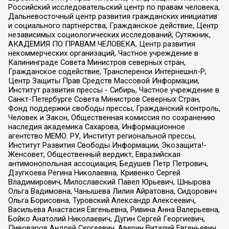
Российский исследовательский центр по правам человека,
Дальневосточный центр развития гражданских инициатив
и социального партнерства, Гражданское действие, Центр
независимых социологических исследований, Сутяжник,
АКАДЕМИЯ ПО ПРАВАМ ЧЕЛОВЕКА, Центр развития
некоммерческих организаций, Частное учреждение в
Калининграде Совета Министров северных стран,
Гражданское содействие, Трансперенси Интернешнл-Р,
Центр Защиты Прав Средств Массовой Информации,
Институт развития прессы - Сибирь, Частное учреждение в
Санкт-Петербурге Совета Министров Северных Стран,
Фонд поддержки свободы прессы, Гражданский контроль,
Человек и Закон, Общественная комиссия по сохранению
наследия академика Сахарова, Информационное
агентство МЕМО. РУ, Институт региональной прессы,
Институт Развития Свободы Информации, Экозащита!-
Женсовет, Общественный вердикт, Евразийская
антимонопольная ассоциация, Бедушев Петр Петрович,
Дзугкоева Регина Николаевна, Кривенко Сергей
Владимирович, Милославский Павел Юрьевич, Шнырова
Ольга Вадимовна, Чанышева Лилия Айратовна, Сидорович
Ольга Борисовна, Туровский Александр Алексеевич,
Васильева Анастасия Евгеньевна, Ривина Анна Валерьевна,
Бойко Анатолий Николаевич, Дугин Сергей Георгиевич,
Пивоваров Андрей Сергеевич, Аверин Виталий Евгеньевич,