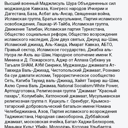
Высший военный Маджлисуль Шура Объединенных сил
моджахедов Кавказа, Конгресс народов Ичкерии и
Дагестана, База, Асбат аль-Ансар, Священная война,
Исламская группа, Братья-мусульмане, Партия исламского
освобождения, Лашкар-И-Тайба, Исламская группа,
Движение Талибан, Исламская партия Туркестана,
Общество социальных реформ, Общество возрождения
исламского наследия, Дом двух святых, Джунд аш-Шам,
Исламский джихад, Аль-Каида, Имарат Кавказ, АБТО,
Правый сектор, Исламское государство, Джабха аль-
Нусра ли-Ахль аш-Шам, Народное ополчение имени К.
Минина и Д. Пожарского, Аджр от Аллаха Субхану уа
Тагьаля SHAM, АУМ Синрике, Муджахеды джамаата Ат-
Тавхида Валь-Джихад, Чистопольский Джамаат, Рохнамо
ба суи давлати исломи, Террористическое сообщество
Сеть, Катиба Таухид валь-Джихад, Хайят Тахрир аш-Шам,
Ахлю Сунна Валь Джамаа, National Socialism/White Power,
Артподготовка, Религиозная группа “Джамаат “Красный
пахарь”, Колумбайн, Хатлонский джамаат, Мусульманская
религиозная группа п. Кушкуль г. Оренбург, Крымско-
татарский добровольческий батальон имени Номана
Челебиджихана, Азов, Партия исламского возрождения
Таджикистана, Народная самооборона, Дуббайский
джамаат, московская ячейка, Батал-Хаджи Белхороев,
Маньяки Культ Убийц, Молодёжь Которая Улыбается,