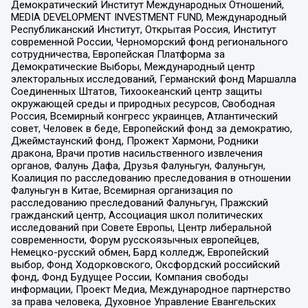
Демократический Институт Международных Отношений,
MEDIA DEVELOPMENT INVESTMENT FUND, Международный
Республиканский Институт, Открытая Россия, Институт
современной России, Черноморский фонд регионального
сотрудничества, Европейская Платформа за
Демократические Выборы, Международный центр
электоральных исследований, Германский фонд Маршалла
Соединенных Штатов, Тихоокеанский центр защиты
окружающей среды и природных ресурсов, Свободная
Россия, Всемирный конгресс украинцев, Атлантический
совет, Человек в беде, Европейский фонд за демократию,
Джеймстаунский фонд, Прожект Хармони, Родники
дракона, Врачи против насильственного извлечения
органов, Фалунь Дафа, Друзья Фалуньгун, Фалуньгун,
Коалиция по расследованию преследования в отношении
Фалуньгун в Китае, Всемирная организация по
расследованию преследований Фалуньгун, Пражский
гражданский центр, Ассоциация школ политических
исследований при Совете Европы, Центр либеральной
современности, Форум русскоязычных европейцев,
Немецко-русский обмен, Бард колледж, Европейский
выбор, Фонд Ходорковского, Оксфордский российский
фонд, Фонд Будущее России, Компания свободы
информации, Проект Медиа, Международное партнерство
за права человека, Духовное Управление Евангельских