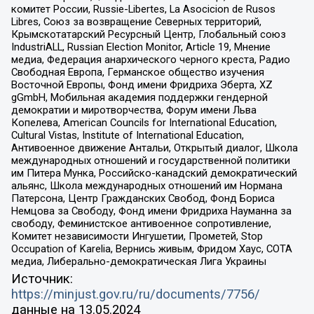
комитет России, Russie-Libertes, La Asocicion de Rusos
Libres, Союз за возвращение Северных территорий,
Крымскотатарский Ресурсный Центр, Глобальный союз
IndustriALL, Russian Election Monitor, Article 19, Мнение
медиа, Федерация анархического черного креста, Радио
Свободная Европа, Германское общество изучения
Восточной Европы, Фонд имени Фридриха Эберта, XZ
gGmbH, Мобильная академия поддержки гендерной
демократии и миротворчества, Форум имени Льва
Копелева, American Councils for International Education,
Cultural Vistas, Institute of International Education,
Антивоенное движение Антальи, Открытый диалог, Школа
международных отношений и государственной политики
им Питера Мунка, Российско-канадский демократический
альянс, Школа международных отношений им Нормана
Патерсона, Центр Гражданских Свобод, Фонд Бориса
Немцова за Свободу, Фонд имени Фридриха Науманна за
свободу, Феминистское антивоенное сопротивление,
Комитет независимости Ингушетии, Прометей, Stop
Occupation of Karelia, Вернись живым, Фридом Хаус, СОТА
медиа, Либерально-демократическая Лига Украины
Источник:
https://minjust.gov.ru/ru/documents/7756/
данные на
13.05.2024