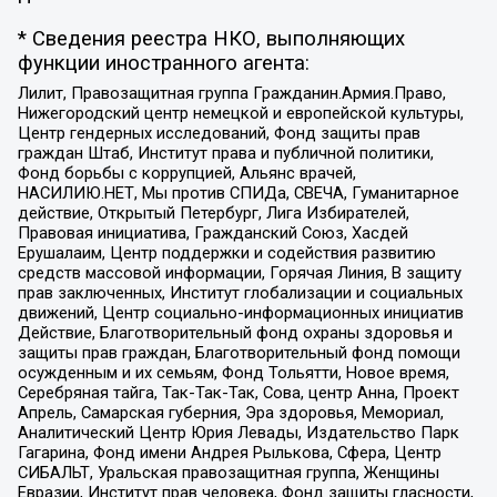
* Сведения реестра НКО, выполняющих
функции иностранного агента:
Лилит, Правозащитная группа Гражданин.Армия.Право,
Нижегородский центр немецкой и европейской культуры,
Центр гендерных исследований, Фонд защиты прав
граждан Штаб, Институт права и публичной политики,
Фонд борьбы с коррупцией, Альянс врачей,
НАСИЛИЮ.НЕТ, Мы против СПИДа, СВЕЧА, Гуманитарное
действие, Открытый Петербург, Лига Избирателей,
Правовая инициатива, Гражданский Союз, Хасдей
Ерушалаим, Центр поддержки и содействия развитию
средств массовой информации, Горячая Линия, В защиту
прав заключенных, Институт глобализации и социальных
движений, Центр социально-информационных инициатив
Действие, Благотворительный фонд охраны здоровья и
защиты прав граждан, Благотворительный фонд помощи
осужденным и их семьям, Фонд Тольятти, Новое время,
Серебряная тайга, Так-Так-Так, Сова, центр Анна, Проект
Апрель, Самарская губерния, Эра здоровья, Мемориал,
Аналитический Центр Юрия Левады, Издательство Парк
Гагарина, Фонд имени Андрея Рылькова, Сфера, Центр
СИБАЛЬТ, Уральская правозащитная группа, Женщины
Евразии, Институт прав человека, Фонд защиты гласности,