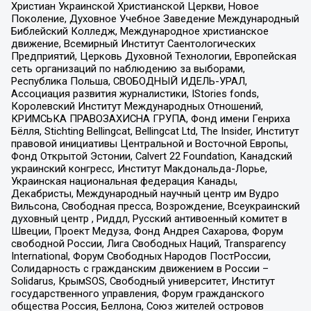
Христиан Украинской Христианской Церкви, Новое
Поколение, Духовное Учебное Заведение Международный
Библейский Колледж, Международное христианское
движение, Всемирный Институт Саентологических
Предприятий, Церковь Духовной Технологии, Европейская
сеть организаций по наблюдению за выборами,
Республика Польша, СВОБОДНЫЙ ИДЕЛЬ-УРАЛ,
Ассоциация развития журналистики, IStories fonds,
Королевский Институт Международных Отношений,
КРИМСЬКА ПРАВОЗАХИСНА ГРУПА, Фонд имени Генриха
Бёлля, Stichting Bellingcat, Bellingcat Ltd, The Insider, Институт
правовой инициативы Центральной и Восточной Европы,
Фонд Открытой Эстонии, Calvert 22 Foundation, Канадский
украинский конгресс, Институт Макдональда-Лорье,
Украинская национальная федерация Канады,
Декабристы, Международный научный центр им Вудро
Вильсона, Свободная пресса, Возрождение, Всеукраинский
духовный центр , Риддл, Русский антивоенный комитет в
Швеции, Проект Медуза, Фонд Андрея Сахарова, Форум
свободной России, Лига Свободных Наций, Transparеncy
International, Форум Свободных Народов ПостРоссии,
Солидарность с гражданским движением в России –
Solidarus, КрымSOS, Свободный университет, Институт
государственного управления, Форум гражданского
общества Россия, Беллона, Союз жителей островов