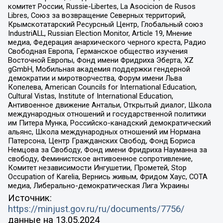
комитет России, Russie-Libertes, La Asocicion de Rusos
Libres, Союз за возвращение Северных территорий,
Крымскотатарский Ресурсный Центр, Глобальный союз
IndustriALL, Russian Election Monitor, Article 19, Мнение
медиа, Федерация анархического черного креста, Радио
Свободная Европа, Германское общество изучения
Восточной Европы, Фонд имени Фридриха Эберта, XZ
gGmbH, Мобильная академия поддержки гендерной
демократии и миротворчества, Форум имени Льва
Копелева, American Councils for International Education,
Cultural Vistas, Institute of International Education,
Антивоенное движение Антальи, Открытый диалог, Школа
международных отношений и государственной политики
им Питера Мунка, Российско-канадский демократический
альянс, Школа международных отношений им Нормана
Патерсона, Центр Гражданских Свобод, Фонд Бориса
Немцова за Свободу, Фонд имени Фридриха Науманна за
свободу, Феминистское антивоенное сопротивление,
Комитет независимости Ингушетии, Прометей, Stop
Occupation of Karelia, Вернись живым, Фридом Хаус, СОТА
медиа, Либерально-демократическая Лига Украины
Источник:
https://minjust.gov.ru/ru/documents/7756/
данные на
13.05.2024