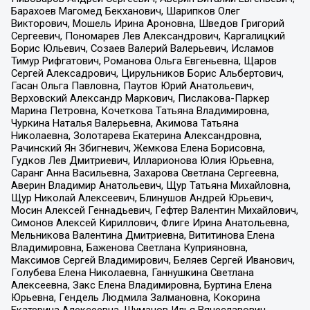
Барахоев Магомед Бекханович, Шарипков Олег
Викторович, Мошель Ирина Ароновна, Шведов Григорий
Сергеевич, Пономарев Лев Александрович, Каргалицкий
Борис Юльевич, Созаев Валерий Валерьевич, Исламов
Тимур Рифгатович, Романова Ольга Евгеньевна, Щаров
Сергей Алексадрович, Цирульников Борис Альбертович,
Гасан Ольга Павловна, Паутов Юрий Анатольевич,
Верховский Александр Маркович, Пислакова-Паркер
Марина Петровна, Кочеткова Татьяна Владимировна,
Чуркина Наталья Валерьевна, Акимова Татьяна
Николаевна, Золотарева Екатерина Александровна,
Рачинский Ян Збигневич, Жемкова Елена Борисовна,
Гудков Лев Дмитриевич, Илларионова Юлия Юрьевна,
Саранг Анна Васильевна, Захарова Светлана Сергеевна,
Аверин Владимир Анатольевич, Щур Татьяна Михайловна,
Щур Николай Алексеевич, Блинушов Андрей Юрьевич,
Мосин Алексей Геннадьевич, Гефтер Валентин Михайлович,
Симонов Алексей Кириллович, Флиге Ирина Анатольевна,
Мельникова Валентина Дмитриевна, Вититинова Елена
Владимировна, Баженова Светлана Куприяновна,
Максимов Сергей Владимирович, Беляев Сергей Иванович,
Голубева Елена Николаевна, Ганнушкина Светлана
Алексеевна, Закс Елена Владимировна, Буртина Елена
Юрьевна, Гендель Людмила Залмановна, Кокорина