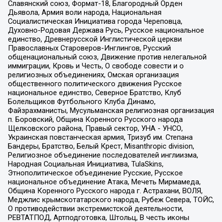
Славянский союз, Формат-18, Благородный Орден
Дьявола, Армия воли народа, Национальная
Социалистическая Инициатива города Череповца,
Духовно-Родовая Держава Русь, Русское национальное
единство, Древнерусской Инглистической церкви
Православных Староверов-Инглингов, Русский
общенациональный союз, Движение против нелегальной
иммиграции, Кровь и Честь, О свободе совести и о
религиозных объединениях, Омская организация
общественного политического движения Русское
национальное единство, Северное Братство, Клуб
Болельщиков Футбольного Клуба Динамо,
Файзрахманисты, Мусульманская религиозная организация
п. Боровский, Община Коренного Русского народа
Щелковского района, Правый сектор, УНА - УНСО,
Украинская повстанческая армия, Тризуб им. Степана
Бандеры, Братство, Белый Крест, Misanthropic division,
Религиозное объединение последователей инглиизма,
Народная Социальная Инициатива, TulaSkins,
Этнополитическое объединение Русские, Русское
национальное объединение Атака, Мечеть Мирмамеда,
Община Коренного Русского народа г. Астрахани, ВОЛЯ,
Меджлис крымскотатарского народа, Рубеж Севера, ТОЙС,
О противодействии экстремистской деятельности,
РЕВТАТПОД, Артподготовка, Штольц, В честь иконы