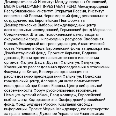
Демократический Институт Международных Отношений,
MEDIA DEVELOPMENT INVESTMENT FUND, Международный
Республиканский Институт, Открытая Россия, Институт
современной России, Черноморский фонд регионального
сотрудничества, Европейская Платформа за
Демократические Выборы, Международный центр
электоральных исследований, Германский фонд Маршалла
Соединенных Штатов, Тихоокеанский центр защиты
окружающей среды и природных ресурсов, Свободная
Россия, Всемирный конгресс украинцев, Атлантический
совет, Человек в беде, Европейский фонд за демократию,
Джеймстаунский фонд, Прожект Хармони, Родники
дракона, Врачи против насильственного извлечения
органов, Фалунь Дафа, Друзья Фалуньгун, Фалуньгун,
Коалиция по расследованию преследования в отношении
Фалуньгун в Китае, Всемирная организация по
расследованию преследований Фалуньгун, Пражский
гражданский центр, Ассоциация школ политических
исследований при Совете Европы, Центр либеральной
современности, Форум русскоязычных европейцев,
Немецко-русский обмен, Бард колледж, Европейский
выбор, Фонд Ходорковского, Оксфордский российский
фонд, Фонд Будущее России, Компания свободы
информации, Проект Медиа, Международное партнерство
за права человека, Духовное Управление Евангельских