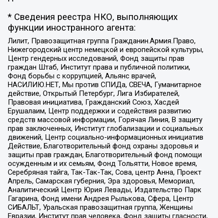
* Сведения реестра НКО, выполняющих
функции иностранного агента:
Лилит, Правозащитная группа Гражданин.Армия.Право,
Нижегородский центр немецкой и европейской культуры,
Центр гендерных исследований, Фонд защиты прав
граждан Штаб, Институт права и публичной политики,
Фонд борьбы с коррупцией, Альянс врачей,
НАСИЛИЮ.НЕТ, Мы против СПИДа, СВЕЧА, Гуманитарное
действие, Открытый Петербург, Лига Избирателей,
Правовая инициатива, Гражданский Союз, Хасдей
Ерушалаим, Центр поддержки и содействия развитию
средств массовой информации, Горячая Линия, В защиту
прав заключенных, Институт глобализации и социальных
движений, Центр социально-информационных инициатив
Действие, Благотворительный фонд охраны здоровья и
защиты прав граждан, Благотворительный фонд помощи
осужденным и их семьям, Фонд Тольятти, Новое время,
Серебряная тайга, Так-Так-Так, Сова, центр Анна, Проект
Апрель, Самарская губерния, Эра здоровья, Мемориал,
Аналитический Центр Юрия Левады, Издательство Парк
Гагарина, Фонд имени Андрея Рылькова, Сфера, Центр
СИБАЛЬТ, Уральская правозащитная группа, Женщины
Евразии, Институт прав человека, Фонд защиты гласности,