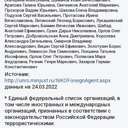
Екатерина Алексеевна, Шуманов Илья Вячеславович,
Арапова Галина Юрьевна, Свечников Анатолий Мариевич,
Прохоров Вадим Юрьевич, Шахова Елена Владимировна,
Подузов Сергей Васильевич, Протасова Ирина
Вячеславовна, Литинский Леонид Борисович, Лукашевский
Сергей Маркович, Бахмин Вячеслав Иванович, Шабад
Анатолий Ефимович, Сухих Дарья Николаевна, Орлов Олег
Петрович, Добровольская Анна Дмитриевна, Королева
Александра Евгеньевна, Смирнов Владимир
Александрович, Вицин Сергей Ефимович, Золотухин Борис
Андреевич, Левинсон Лев Семенович, Локшина Татьяна
Иосифовна, Орлов Олег Петрович, Полякова Мара
Федоровна, Резник Генри Маркович, Захаров Герман
Константинович
Источник:
http://unro.minjust.ru/NKOForeignAgent.aspx
данные на
24.03.2022
* Единый федеральный список организаций, в
том числе иностранных и международных
организаций, признанных в соответствии с
законодательством Российской Федерации
террористическими: