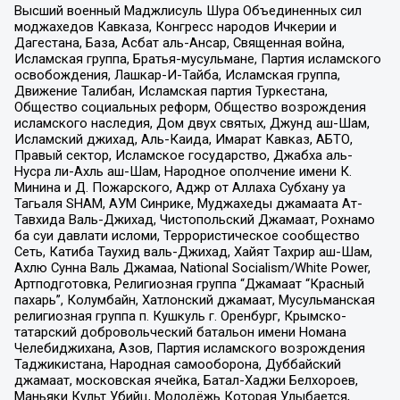
Высший военный Маджлисуль Шура Объединенных сил
моджахедов Кавказа, Конгресс народов Ичкерии и
Дагестана, База, Асбат аль-Ансар, Священная война,
Исламская группа, Братья-мусульмане, Партия исламского
освобождения, Лашкар-И-Тайба, Исламская группа,
Движение Талибан, Исламская партия Туркестана,
Общество социальных реформ, Общество возрождения
исламского наследия, Дом двух святых, Джунд аш-Шам,
Исламский джихад, Аль-Каида, Имарат Кавказ, АБТО,
Правый сектор, Исламское государство, Джабха аль-
Нусра ли-Ахль аш-Шам, Народное ополчение имени К.
Минина и Д. Пожарского, Аджр от Аллаха Субхану уа
Тагьаля SHAM, АУМ Синрике, Муджахеды джамаата Ат-
Тавхида Валь-Джихад, Чистопольский Джамаат, Рохнамо
ба суи давлати исломи, Террористическое сообщество
Сеть, Катиба Таухид валь-Джихад, Хайят Тахрир аш-Шам,
Ахлю Сунна Валь Джамаа, National Socialism/White Power,
Артподготовка, Религиозная группа “Джамаат “Красный
пахарь”, Колумбайн, Хатлонский джамаат, Мусульманская
религиозная группа п. Кушкуль г. Оренбург, Крымско-
татарский добровольческий батальон имени Номана
Челебиджихана, Азов, Партия исламского возрождения
Таджикистана, Народная самооборона, Дуббайский
джамаат, московская ячейка, Батал-Хаджи Белхороев,
Маньяки Культ Убийц, Молодёжь Которая Улыбается,