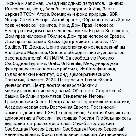
Тисима и Хабомаи, Съезд народных депутатов, Гринпис
Интернешнл, Фонд борьбы с коррупцией Инк, Завет
церквей TCCN, Агора, Всемирный фонд природы, BDR
Novaja Gazeta-Europe, Алтай проект, Образовательный дом
прав человека Чернигов, Фонд Дом Прав Человека,
Белорусский дом прав человека имени Бориса Звозскова,
Дом прав человека Тбилиси, Дом прав человека Ереван,
Дом прав человека Крым, Центр дикого лосося, TVR
Studios, ТВ Дождь, Центр европейских исследований им
Вилфрида Мартенса, Сетевое объединение журналистов
расследователей, АЛЛАТРА, За свободную Россию,
Свободная Бурятия, Uralic, UnKremlin, Международная
федерация транспортных рабочих, ИстЧам Финланд,
Гудзоновский институт, Фонд Демократического
Развития, Комитет-2024, Центрально-Европейский
университет, Центр восточноевропейских и
международных исследований, Общество Сторожевой
башни, Библии и трактатов Свидетелей Иеговы,
Гражданский Совет, Центр анализа европейской политики,
Академическая сеть Восточная Европа, Российский
комитет действия, РЭНД корпорейшн, Русская Америка за
демократию в России, Настоящая Россия, Глобальная сеть
журналистов-расследователей, Служба поддержки,
Свободная Россия Берлин, Свободная Россия Северный
Рейн-Вестфалия, Фонд глобальной помощи, Антивоенный