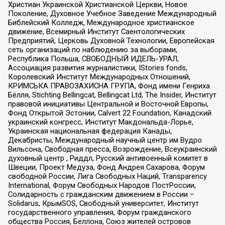
Христиан Украинской Христианской Церкви, Новое
Поколение, Духовное Учебное Заведение Международный
Библейский Колледж, Международное христианское
движение, Всемирный Институт Саентологических
Предприятий, Церковь Духовной Технологии, Европейская
сеть организаций по наблюдению за выборами,
Республика Польша, СВОБОДНЫЙ ИДЕЛЬ-УРАЛ,
Ассоциация развития журналистики, IStories fonds,
Королевский Институт Международных Отношений,
КРИМСЬКА ПРАВОЗАХИСНА ГРУПА, Фонд имени Генриха
Бёлля, Stichting Bellingcat, Bellingcat Ltd, The Insider, Институт
правовой инициативы Центральной и Восточной Европы,
Фонд Открытой Эстонии, Calvert 22 Foundation, Канадский
украинский конгресс, Институт Макдональда-Лорье,
Украинская национальная федерация Канады,
Декабристы, Международный научный центр им Вудро
Вильсона, Свободная пресса, Возрождение, Всеукраинский
духовный центр , Риддл, Русский антивоенный комитет в
Швеции, Проект Медуза, Фонд Андрея Сахарова, Форум
свободной России, Лига Свободных Наций, Transparеncy
International, Форум Свободных Народов ПостРоссии,
Солидарность с гражданским движением в России –
Solidarus, КрымSOS, Свободный университет, Институт
государственного управления, Форум гражданского
общества Россия, Беллона, Союз жителей островов