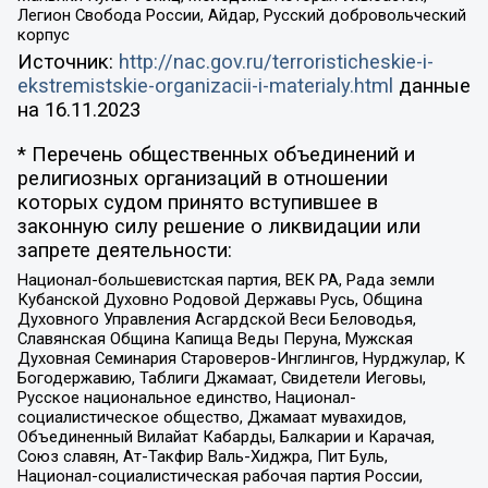
Легион Свобода России, Айдар, Русский добровольческий
корпус
Источник:
http://nac.gov.ru/terroristicheskie-i-
ekstremistskie-organizacii-i-materialy.html
данные
на
16.11.2023
* Перечень общественных объединений и
религиозных организаций в отношении
которых судом принято вступившее в
законную силу решение о ликвидации или
запрете деятельности:
Национал-большевистская партия, ВЕК РА, Рада земли
Кубанской Духовно Родовой Державы Русь, Община
Духовного Управления Асгардской Веси Беловодья,
Славянская Община Капища Веды Перуна, Мужская
Духовная Семинария Староверов-Инглингов, Нурджулар, К
Богодержавию, Таблиги Джамаат, Свидетели Иеговы,
Русское национальное единство, Национал-
социалистическое общество, Джамаат мувахидов,
Объединенный Вилайат Кабарды, Балкарии и Карачая,
Союз славян, Ат-Такфир Валь-Хиджра, Пит Буль,
Национал-социалистическая рабочая партия России,