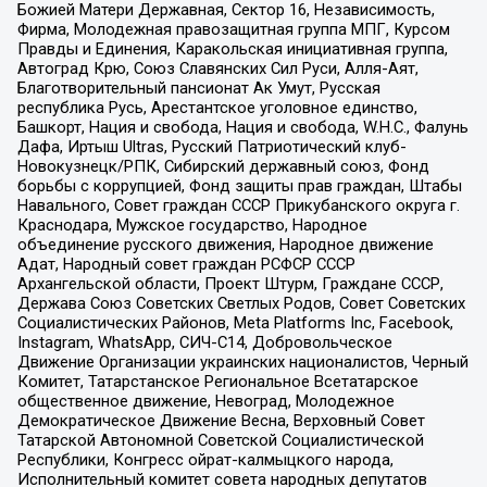
Божией Матери Державная, Сектор 16, Независимость,
Фирма, Молодежная правозащитная группа МПГ, Курсом
Правды и Единения, Каракольская инициативная группа,
Автоград Крю, Союз Славянских Сил Руси, Алля-Аят,
Благотворительный пансионат Ак Умут, Русская
республика Русь, Арестантское уголовное единство,
Башкорт, Нация и свобода, Нация и свобода, W.H.С., Фалунь
Дафа, Иртыш Ultras, Русский Патриотический клуб-
Новокузнецк/РПК, Сибирский державный союз, Фонд
борьбы с коррупцией, Фонд защиты прав граждан, Штабы
Навального, Совет граждан СССР Прикубанского округа г.
Краснодара, Мужское государство, Народное
объединение русского движения, Народное движение
Адат, Народный совет граждан РСФСР СССР
Архангельской области, Проект Штурм, Граждане СССР,
Держава Союз Советских Светлых Родов, Совет Советских
Социалистических Районов, Meta Platforms Inc, Facebook,
Instagram, WhatsApp, СИЧ-С14, Добровольческое
Движение Организации украинских националистов, Черный
Комитет, Татарстанское Региональное Всетатарское
общественное движение, Невоград, Молодежное
Демократическое Движение Весна, Верховный Совет
Татарской Автономной Советской Социалистической
Республики, Конгресс ойрат-калмыцкого народа,
Исполнительный комитет совета народных депутатов