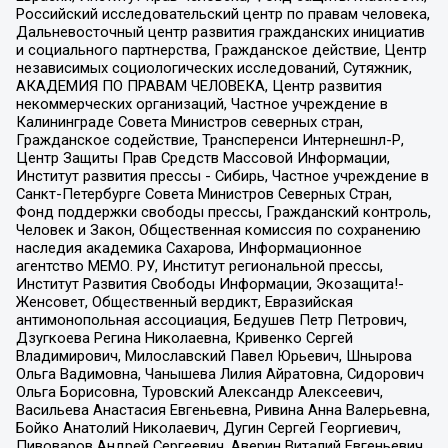
Российский исследовательский центр по правам человека,
Дальневосточный центр развития гражданских инициатив
и социального партнерства, Гражданское действие, Центр
независимых социологических исследований, Сутяжник,
АКАДЕМИЯ ПО ПРАВАМ ЧЕЛОВЕКА, Центр развития
некоммерческих организаций, Частное учреждение в
Калининграде Совета Министров северных стран,
Гражданское содействие, Трансперенси Интернешнл-Р,
Центр Защиты Прав Средств Массовой Информации,
Институт развития прессы - Сибирь, Частное учреждение в
Санкт-Петербурге Совета Министров Северных Стран,
Фонд поддержки свободы прессы, Гражданский контроль,
Человек и Закон, Общественная комиссия по сохранению
наследия академика Сахарова, Информационное
агентство МЕМО. РУ, Институт региональной прессы,
Институт Развития Свободы Информации, Экозащита!-
Женсовет, Общественный вердикт, Евразийская
антимонопольная ассоциация, Бедушев Петр Петрович,
Дзугкоева Регина Николаевна, Кривенко Сергей
Владимирович, Милославский Павел Юрьевич, Шнырова
Ольга Вадимовна, Чанышева Лилия Айратовна, Сидорович
Ольга Борисовна, Туровский Александр Алексеевич,
Васильева Анастасия Евгеньевна, Ривина Анна Валерьевна,
Бойко Анатолий Николаевич, Дугин Сергей Георгиевич,
Пивоваров Андрей Сергеевич, Аверин Виталий Евгеньевич,