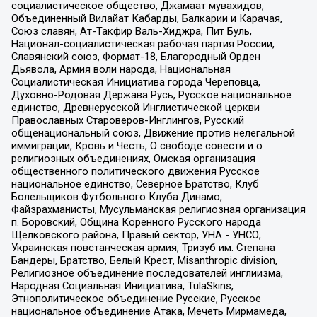
социалистическое общество, Джамаат мувахидов,
Объединенный Вилайат Кабарды, Балкарии и Карачая,
Союз славян, Ат-Такфир Валь-Хиджра, Пит Буль,
Национал-социалистическая рабочая партия России,
Славянский союз, Формат-18, Благородный Орден
Дьявола, Армия воли народа, Национальная
Социалистическая Инициатива города Череповца,
Духовно-Родовая Держава Русь, Русское национальное
единство, Древнерусской Инглистической церкви
Православных Староверов-Инглингов, Русский
общенациональный союз, Движение против нелегальной
иммиграции, Кровь и Честь, О свободе совести и о
религиозных объединениях, Омская организация
общественного политического движения Русское
национальное единство, Северное Братство, Клуб
Болельщиков Футбольного Клуба Динамо,
Файзрахманисты, Мусульманская религиозная организация
п. Боровский, Община Коренного Русского народа
Щелковского района, Правый сектор, УНА - УНСО,
Украинская повстанческая армия, Тризуб им. Степана
Бандеры, Братство, Белый Крест, Misanthropic division,
Религиозное объединение последователей инглиизма,
Народная Социальная Инициатива, TulaSkins,
Этнополитическое объединение Русские, Русское
национальное объединение Атака, Мечеть Мирмамеда,