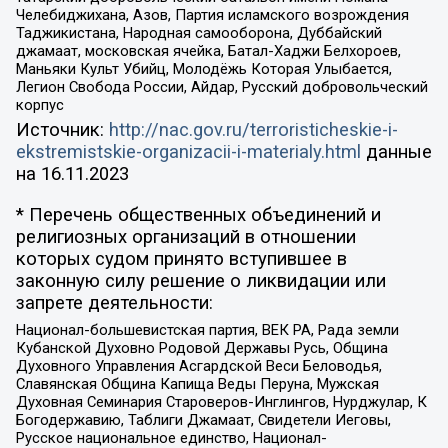
Челебиджихана, Азов, Партия исламского возрождения
Таджикистана, Народная самооборона, Дуббайский
джамаат, московская ячейка, Батал-Хаджи Белхороев,
Маньяки Культ Убийц, Молодёжь Которая Улыбается,
Легион Свобода России, Айдар, Русский добровольческий
корпус
Источник:
http://nac.gov.ru/terroristicheskie-i-
ekstremistskie-organizacii-i-materialy.html
данные
на
16.11.2023
* Перечень общественных объединений и
религиозных организаций в отношении
которых судом принято вступившее в
законную силу решение о ликвидации или
запрете деятельности:
Национал-большевистская партия, ВЕК РА, Рада земли
Кубанской Духовно Родовой Державы Русь, Община
Духовного Управления Асгардской Веси Беловодья,
Славянская Община Капища Веды Перуна, Мужская
Духовная Семинария Староверов-Инглингов, Нурджулар, К
Богодержавию, Таблиги Джамаат, Свидетели Иеговы,
Русское национальное единство, Национал-