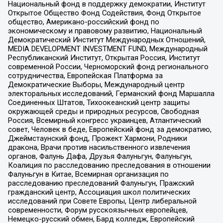
Национальный фонд в поддержку демократии, Институт
Открытое Общество Фонд Содействия, Фонд Открытое
общество, Американо-российский фонд по
экономическому и правовому развитию, Национальный
Демократический Институт Международных Отношений,
MEDIA DEVELOPMENT INVESTMENT FUND, Международный
Республиканский Институт, Открытая Россия, Институт
современной России, Черноморский фонд регионального
сотрудничества, Европейская Платформа за
Демократические Выборы, Международный центр
электоральных исследований, Германский фонд Маршалла
Соединенных Штатов, Тихоокеанский центр защиты
окружающей среды и природных ресурсов, Свободная
Россия, Всемирный конгресс украинцев, Атлантический
совет, Человек в беде, Европейский фонд за демократию,
Джеймстаунский фонд, Прожект Хармони, Родники
дракона, Врачи против насильственного извлечения
органов, Фалунь Дафа, Друзья Фалуньгун, Фалуньгун,
Коалиция по расследованию преследования в отношении
Фалуньгун в Китае, Всемирная организация по
расследованию преследований Фалуньгун, Пражский
гражданский центр, Ассоциация школ политических
исследований при Совете Европы, Центр либеральной
современности, Форум русскоязычных европейцев,
Немецко-русский обмен, Бард колледж, Европейский