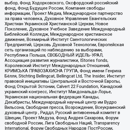
выбор, Фонд Ходорковского, Оксфордский российский
фонд, Фонд Будущее России, Компания свободы
информации, Проект Медиа, Международное партнерство
за права человека, Духовное Управление Евангельских
Христиан Украинской Христианской Церкви, Новое
Поколение, Духовное Учебное Заведение Международный
Библейский Колледж, Международное христианское
движение, Всемирный Институт Саентологических
Предприятий, Церковь Духовной Технологии, Европейская
сеть организаций по наблюдению за выборами,
Республика Польша, СВОБОДНЫЙ ИДЕЛЬ-УРАЛ,
Ассоциация развития журналистики, IStories fonds,
Королевский Институт Международных Отношений,
КРИМСЬКА ПРАВОЗАХИСНА ГРУПА, Фонд имени Генриха
Бёлля, Stichting Bellingcat, Bellingcat Ltd, The Insider, Институт
правовой инициативы Центральной и Восточной Европы,
Фонд Открытой Эстонии, Calvert 22 Foundation, Канадский
украинский конгресс, Институт Макдональда-Лорье,
Украинская национальная федерация Канады,
Декабристы, Международный научный центр им Вудро
Вильсона, Свободная пресса, Возрождение, Всеукраинский
духовный центр , Риддл, Русский антивоенный комитет в
Швеции, Проект Медуза, Фонд Андрея Сахарова, Форум
свободной России, Лига Свободных Наций, Transparеncy
International, Форум Свободных Народов ПостРоссии,