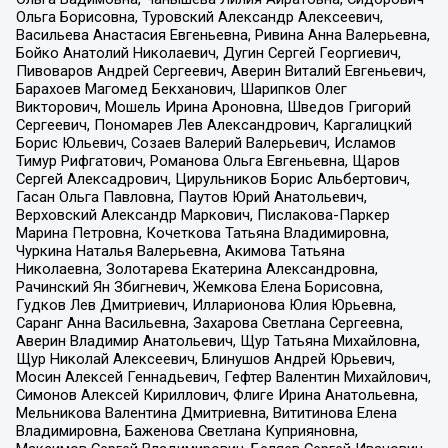
Ольга Борисовна, Туровский Александр Алексеевич,
Васильева Анастасия Евгеньевна, Ривина Анна Валерьевна,
Бойко Анатолий Николаевич, Дугин Сергей Георгиевич,
Пивоваров Андрей Сергеевич, Аверин Виталий Евгеньевич,
Барахоев Магомед Бекханович, Шарипков Олег
Викторович, Мошель Ирина Ароновна, Шведов Григорий
Сергеевич, Пономарев Лев Александрович, Каргалицкий
Борис Юльевич, Созаев Валерий Валерьевич, Исламов
Тимур Рифгатович, Романова Ольга Евгеньевна, Щаров
Сергей Алексадрович, Цирульников Борис Альбертович,
Гасан Ольга Павловна, Паутов Юрий Анатольевич,
Верховский Александр Маркович, Пислакова-Паркер
Марина Петровна, Кочеткова Татьяна Владимировна,
Чуркина Наталья Валерьевна, Акимова Татьяна
Николаевна, Золотарева Екатерина Александровна,
Рачинский Ян Збигневич, Жемкова Елена Борисовна,
Гудков Лев Дмитриевич, Илларионова Юлия Юрьевна,
Саранг Анна Васильевна, Захарова Светлана Сергеевна,
Аверин Владимир Анатольевич, Щур Татьяна Михайловна,
Щур Николай Алексеевич, Блинушов Андрей Юрьевич,
Мосин Алексей Геннадьевич, Гефтер Валентин Михайлович,
Симонов Алексей Кириллович, Флиге Ирина Анатольевна,
Мельникова Валентина Дмитриевна, Вититинова Елена
Владимировна, Баженова Светлана Куприяновна,