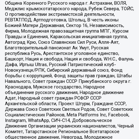
Община Коренного Русского народа г. Астрахани, ВОЛЯ,
Меджлис крымскотатарского народа, Рубеж Севера, ТОЙС,
О противодействии экстремистской деятельности,
РЕВТАТПОД, Артподготовка, Штольц, В честь иконы
Божией Матери Державная, Сектор 16, Независимость,
Фирма, Молодежная правозащитная группа МПГ, Курсом
Правды и Единения, Каракольская инициативная группа,
Автоград Крю, Союз Славянских Сил Руси, Алля-Аят,
Благотворительный пансионат Ак Умут, Русская
республика Русь, Арестантское уголовное единство,
Башкорт, Нация и свобода, Нация и свобода, W.H.С., Фалунь
Дафа, Иртыш Ultras, Русский Патриотический клуб-
Новокузнецк/РПК, Сибирский державный союз, Фонд
борьбы с коррупцией, Фонд защиты прав граждан, Штабы
Навального, Совет граждан СССР Прикубанского округа г.
Краснодара, Мужское государство, Народное
объединение русского движения, Народное движение
Адат, Народный совет граждан РСФСР СССР
Архангельской области, Проект Штурм, Граждане СССР,
Держава Союз Советских Светлых Родов, Совет Советских
Социалистических Районов, Meta Platforms Inc, Facebook,
Instagram, WhatsApp, СИЧ-С14, Добровольческое
Движение Организации украинских националистов, Черный
Комитет, Татарстанское Региональное Всетатарское
общественное движение, Невоград, Молодежное