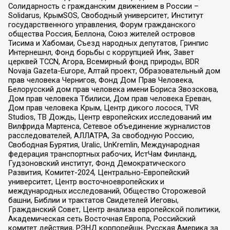
Солидарность с гражданским движением в России –
Solidarus, КрымSOS, Свободный университет, Институт
государственного управления, Форум гражданского
общества Россия, Беллона, Союз жителей островов
Тисима и Хабомаи, Съезд народных депутатов, Гринпис
Интернешнл, Фонд борьбы с коррупцией Инк, Завет
церквей TCCN, Агора, Всемирный фонд природы, BDR
Novaja Gazeta-Europe, Алтай проект, Образовательный дом
прав человека Чернигов, Фонд Дом Прав Человека,
Белорусский дом прав человека имени Бориса Звозскова,
Дом прав человека Тбилиси, Дом прав человека Ереван,
Дом прав человека Крым, Центр дикого лосося, TVR
Studios, ТВ Дождь, Центр европейских исследований им
Вилфрида Мартенса, Сетевое объединение журналистов
расследователей, АЛЛАТРА, За свободную Россию,
Свободная Бурятия, Uralic, UnKremlin, Международная
федерация транспортных рабочих, ИстЧам Финланд,
Гудзоновский институт, Фонд Демократического
Развития, Комитет-2024, Центрально-Европейский
университет, Центр восточноевропейских и
международных исследований, Общество Сторожевой
башни, Библии и трактатов Свидетелей Иеговы,
Гражданский Совет, Центр анализа европейской политики,
Академическая сеть Восточная Европа, Российский
комитет действия, РЭНД корпорейшн, Русская Америка за