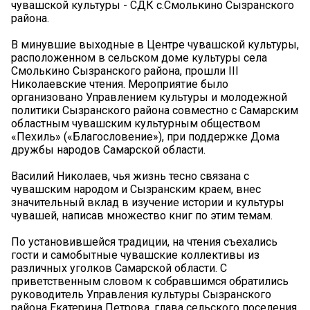
чувашской культуры - СДК с.Смолькино Сызранского
района.
В минувшие выходные в Центре чувашской культуры,
расположенном в сельском доме культуры села
Смолькино Сызранского района, прошли III
Николаевские чтения. Мероприятие было
организовано Управлением культуры и молодежной
политики Сызранского района совместно с Самарским
областным чувашским культурным обществом
«Пехиль» («Благословение»), при поддержке Дома
дружбы народов Самарской области.
Василий Николаев, чья жизнь тесно связана с
чувашским народом и Сызранским краем, внес
значительный вклад в изучение истории и культуры
чувашей, написав множество книг по этим темам.
По установившейся традиции, на чтения съехались
гости и самобытные чувашские коллективы из
различных уголков Самарской области. С
приветственным словом к собравшимся обратились
руководитель Управления культуры Сызранского
района Екатерина Петрова, глава сельского поселения