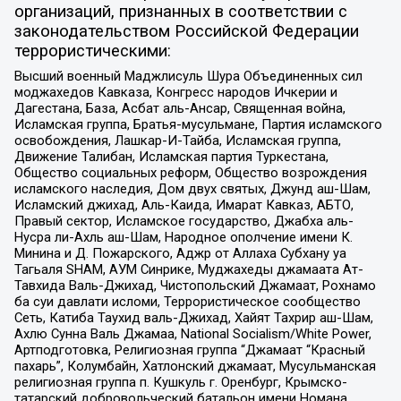
организаций, признанных в соответствии с
законодательством Российской Федерации
террористическими:
Высший военный Маджлисуль Шура Объединенных сил
моджахедов Кавказа, Конгресс народов Ичкерии и
Дагестана, База, Асбат аль-Ансар, Священная война,
Исламская группа, Братья-мусульмане, Партия исламского
освобождения, Лашкар-И-Тайба, Исламская группа,
Движение Талибан, Исламская партия Туркестана,
Общество социальных реформ, Общество возрождения
исламского наследия, Дом двух святых, Джунд аш-Шам,
Исламский джихад, Аль-Каида, Имарат Кавказ, АБТО,
Правый сектор, Исламское государство, Джабха аль-
Нусра ли-Ахль аш-Шам, Народное ополчение имени К.
Минина и Д. Пожарского, Аджр от Аллаха Субхану уа
Тагьаля SHAM, АУМ Синрике, Муджахеды джамаата Ат-
Тавхида Валь-Джихад, Чистопольский Джамаат, Рохнамо
ба суи давлати исломи, Террористическое сообщество
Сеть, Катиба Таухид валь-Джихад, Хайят Тахрир аш-Шам,
Ахлю Сунна Валь Джамаа, National Socialism/White Power,
Артподготовка, Религиозная группа “Джамаат “Красный
пахарь”, Колумбайн, Хатлонский джамаат, Мусульманская
религиозная группа п. Кушкуль г. Оренбург, Крымско-
татарский добровольческий батальон имени Номана