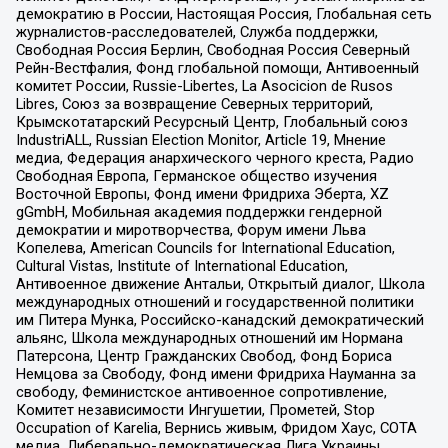
демократию в России, Настоящая Россия, Глобальная сеть
журналистов-расследователей, Служба поддержки,
Свободная Россия Берлин, Свободная Россия Северный
Рейн-Вестфалия, Фонд глобальной помощи, Антивоенный
комитет России, Russie-Libertes, La Asocicion de Rusos
Libres, Союз за возвращение Северных территорий,
Крымскотатарский Ресурсный Центр, Глобальный союз
IndustriALL, Russian Election Monitor, Article 19, Мнение
медиа, Федерация анархического черного креста, Радио
Свободная Европа, Германское общество изучения
Восточной Европы, Фонд имени Фридриха Эберта, XZ
gGmbH, Мобильная академия поддержки гендерной
демократии и миротворчества, Форум имени Льва
Копелева, American Councils for International Education,
Cultural Vistas, Institute of International Education,
Антивоенное движение Антальи, Открытый диалог, Школа
международных отношений и государственной политики
им Питера Мунка, Российско-канадский демократический
альянс, Школа международных отношений им Нормана
Патерсона, Центр Гражданских Свобод, Фонд Бориса
Немцова за Свободу, Фонд имени Фридриха Науманна за
свободу, Феминистское антивоенное сопротивление,
Комитет независимости Ингушетии, Прометей, Stop
Occupation of Karelia, Вернись живым, Фридом Хаус, СОТА
медиа, Либерально-демократическая Лига Украины