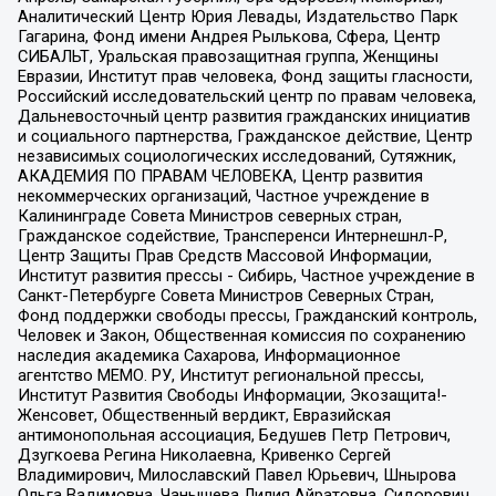
Аналитический Центр Юрия Левады, Издательство Парк
Гагарина, Фонд имени Андрея Рылькова, Сфера, Центр
СИБАЛЬТ, Уральская правозащитная группа, Женщины
Евразии, Институт прав человека, Фонд защиты гласности,
Российский исследовательский центр по правам человека,
Дальневосточный центр развития гражданских инициатив
и социального партнерства, Гражданское действие, Центр
независимых социологических исследований, Сутяжник,
АКАДЕМИЯ ПО ПРАВАМ ЧЕЛОВЕКА, Центр развития
некоммерческих организаций, Частное учреждение в
Калининграде Совета Министров северных стран,
Гражданское содействие, Трансперенси Интернешнл-Р,
Центр Защиты Прав Средств Массовой Информации,
Институт развития прессы - Сибирь, Частное учреждение в
Санкт-Петербурге Совета Министров Северных Стран,
Фонд поддержки свободы прессы, Гражданский контроль,
Человек и Закон, Общественная комиссия по сохранению
наследия академика Сахарова, Информационное
агентство МЕМО. РУ, Институт региональной прессы,
Институт Развития Свободы Информации, Экозащита!-
Женсовет, Общественный вердикт, Евразийская
антимонопольная ассоциация, Бедушев Петр Петрович,
Дзугкоева Регина Николаевна, Кривенко Сергей
Владимирович, Милославский Павел Юрьевич, Шнырова
Ольга Вадимовна, Чанышева Лилия Айратовна, Сидорович