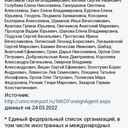
Максимов Сергей Владимирович, Беляев Сергей Иванович,
Голубева Елена Николаевна, Ганнушкина Светлана
Алексеевна, Закс Елена Владимировна, Буртина Елена
Юрьевна, Гендель Людмила Залмановна, Кокорина
Екатерина Алексеевна, Шуманов Илья Вячеславович,
Арапова Галина Юрьевна, Свечников Анатолий Мариевич,
Прохоров Вадим Юрьевич, Шахова Елена Владимировна,
Подузов Сергей Васильевич, Протасова Ирина
Вячеславовна, Литинский Леонид Борисович, Лукашевский
Сергей Маркович, Бахмин Вячеслав Иванович, Шабад
Анатолий Ефимович, Сухих Дарья Николаевна, Орлов Олег
Петрович, Добровольская Анна Дмитриевна, Королева
Александра Евгеньевна, Смирнов Владимир
Александрович, Вицин Сергей Ефимович, Золотухин Борис
Андреевич, Левинсон Лев Семенович, Локшина Татьяна
Иосифовна, Орлов Олег Петрович, Полякова Мара
Федоровна, Резник Генри Маркович, Захаров Герман
Константинович
Источник:
http://unro.minjust.ru/NKOForeignAgent.aspx
данные на
24.03.2022
* Единый федеральный список организаций, в
том числе иностранных и международных