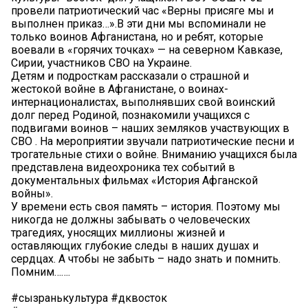
провели патриотический час «Верны присяге мы и
выполнен приказ…».В эти дни мы вспоминали не
только воинов Афганистана, но и ребят, которые
воевали в «горячих точках» — на северном Кавказе,
Сирии, участников СВО на Украине.
Детям и подросткам рассказали о страшной и
жестокой войне в Афганистане, о воинах-
интернационалистах, выполнявших свой воинский
долг перед Родиной, познакомили учащихся с
подвигами воинов – наших земляков участвующих в
СВО . На мероприятии звучали патриотические песни и
трогательные стихи о войне. Вниманию учащихся была
представлена видеохроника тех событий в
документальных фильмах «История Афганской
войны».
У времени есть своя память – история. Поэтому мы
никогда не должны забывать о человеческих
трагедиях, уносящих миллионы жизней и
оставляющих глубокие следы в наших душах и
сердцах. А чтобы не забыть – надо знать и помнить.
Помним…….
#сызранькультура #дквосток