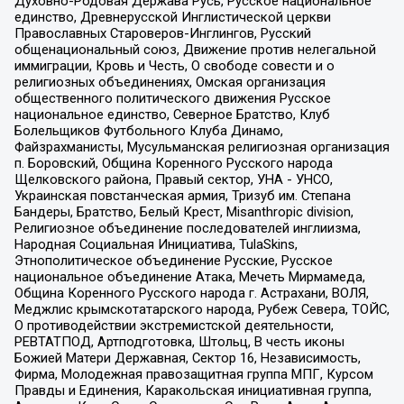
Духовно-Родовая Держава Русь, Русское национальное
единство, Древнерусской Инглистической церкви
Православных Староверов-Инглингов, Русский
общенациональный союз, Движение против нелегальной
иммиграции, Кровь и Честь, О свободе совести и о
религиозных объединениях, Омская организация
общественного политического движения Русское
национальное единство, Северное Братство, Клуб
Болельщиков Футбольного Клуба Динамо,
Файзрахманисты, Мусульманская религиозная организация
п. Боровский, Община Коренного Русского народа
Щелковского района, Правый сектор, УНА - УНСО,
Украинская повстанческая армия, Тризуб им. Степана
Бандеры, Братство, Белый Крест, Misanthropic division,
Религиозное объединение последователей инглиизма,
Народная Социальная Инициатива, TulaSkins,
Этнополитическое объединение Русские, Русское
национальное объединение Атака, Мечеть Мирмамеда,
Община Коренного Русского народа г. Астрахани, ВОЛЯ,
Меджлис крымскотатарского народа, Рубеж Севера, ТОЙС,
О противодействии экстремистской деятельности,
РЕВТАТПОД, Артподготовка, Штольц, В честь иконы
Божией Матери Державная, Сектор 16, Независимость,
Фирма, Молодежная правозащитная группа МПГ, Курсом
Правды и Единения, Каракольская инициативная группа,