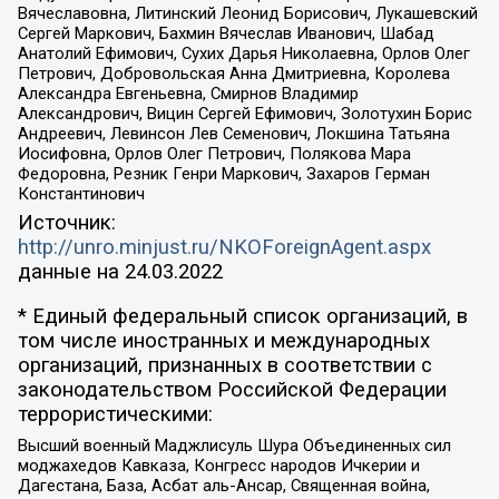
Вячеславовна, Литинский Леонид Борисович, Лукашевский
Сергей Маркович, Бахмин Вячеслав Иванович, Шабад
Анатолий Ефимович, Сухих Дарья Николаевна, Орлов Олег
Петрович, Добровольская Анна Дмитриевна, Королева
Александра Евгеньевна, Смирнов Владимир
Александрович, Вицин Сергей Ефимович, Золотухин Борис
Андреевич, Левинсон Лев Семенович, Локшина Татьяна
Иосифовна, Орлов Олег Петрович, Полякова Мара
Федоровна, Резник Генри Маркович, Захаров Герман
Константинович
Источник:
http://unro.minjust.ru/NKOForeignAgent.aspx
данные на
24.03.2022
* Единый федеральный список организаций, в
том числе иностранных и международных
организаций, признанных в соответствии с
законодательством Российской Федерации
террористическими:
Высший военный Маджлисуль Шура Объединенных сил
моджахедов Кавказа, Конгресс народов Ичкерии и
Дагестана, База, Асбат аль-Ансар, Священная война,