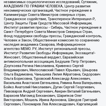
независимых социологических исследований, Сутяжник,
АКАДЕМИЯ ПО ПРАВАМ ЧЕЛОВЕКА, Центр развития
некоммерческих организаций, Частное учреждение в
Калининграде Совета Министров северных стран,
Гражданское содействие, Трансперенси Интернешнл-Р,
Центр Защиты Прав Средств Массовой Информации,
Институт развития прессы - Сибирь, Частное учреждение в
Санкт-Петербурге Совета Министров Северных Стран,
Фонд поддержки свободы прессы, Гражданский контроль,
Человек и Закон, Общественная комиссия по сохранению
наследия академика Сахарова, Информационное
агентство МЕМО. РУ, Институт региональной прессы,
Институт Развития Свободы Информации, Экозащита!-
Женсовет, Общественный вердикт, Евразийская
антимонопольная ассоциация, Бедушев Петр Петрович,
Дзугкоева Регина Николаевна, Кривенко Сергей
Владимирович, Милославский Павел Юрьевич, Шнырова
Ольга Вадимовна, Чанышева Лилия Айратовна, Сидорович
Ольга Борисовна, Туровский Александр Алексеевич,
Васильева Анастасия Евгеньевна, Ривина Анна Валерьевна,
Бойко Анатолий Николаевич, Дугин Сергей Георгиевич,
Пивоваров Андрей Сергеевич, Аверин Виталий Евгеньевич,
Барахоев Магомед Бекханович, Шарипков Олег
Викторович, Мошель Ирина Ароновна, Шведов Григорий
Сергеевич, Пономарев Лев Александрович, Каргалицкий