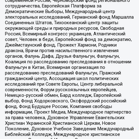
современной России, Черноморский фонд регионального
сотрудничества, Европейская Платформа за
Демократические Выборы, Международный центр
электоральных исследований, Германский фонд Маршалла
Соединенных Штатов, Тихоокеанский центр защиты
окружающей среды и природных ресурсов, Свободная
Россия, Всемирный конгресс украинцев, Атлантический
совет, Человек в беде, Европейский фонд за демократию,
Джеймстаунский фонд, Прожект Хармони, Родники
дракона, Врачи против насильственного извлечения
органов, Фалунь Дафа, Друзья Фалуньгун, Фалуньгун,
Коалиция по расследованию преследования в отношении
Фалуньгун в Китае, Всемирная организация по
расследованию преследований Фалуньгун, Пражский
гражданский центр, Ассоциация школ политических
исследований при Совете Европы, Центр либеральной
современности, Форум русскоязычных европейцев,
Немецко-русский обмен, Бард колледж, Европейский
выбор, Фонд Ходорковского, Оксфордский российский
фонд, Фонд Будущее России, Компания свободы
информации, Проект Медиа, Международное партнерство
за права человека, Духовное Управление Евангельских
Христиан Украинской Христианской Церкви, Новое
Поколение, Духовное Учебное Заведение Международный
Библейский Колледж, Международное христианское