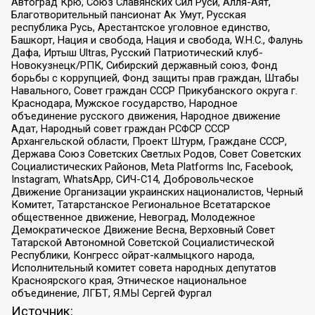
Автоград Крю, Союз Славянских Сил Руси, Алля-Аят,
Благотворительный пансионат Ак Умут, Русская
республика Русь, Арестантское уголовное единство,
Башкорт, Нация и свобода, Нация и свобода, W.H.С., Фалунь
Дафа, Иртыш Ultras, Русский Патриотический клуб-
Новокузнецк/РПК, Сибирский державный союз, Фонд
борьбы с коррупцией, Фонд защиты прав граждан, Штабы
Навального, Совет граждан СССР Прикубанского округа г.
Краснодара, Мужское государство, Народное
объединение русского движения, Народное движение
Адат, Народный совет граждан РСФСР СССР
Архангельской области, Проект Штурм, Граждане СССР,
Держава Союз Советских Светлых Родов, Совет Советских
Социалистических Районов, Meta Platforms Inc, Facebook,
Instagram, WhatsApp, СИЧ-С14, Добровольческое
Движение Организации украинских националистов, Черный
Комитет, Татарстанское Региональное Всетатарское
общественное движение, Невоград, Молодежное
Демократическое Движение Весна, Верховный Совет
Татарской Автономной Советской Социалистической
Республики, Конгресс ойрат-калмыцкого народа,
Исполнительный комитет совета народных депутатов
Красноярского края, Этническое национальное
объединение, ЛГБТ, Я.МЫ Сергей Фургал
Источник: