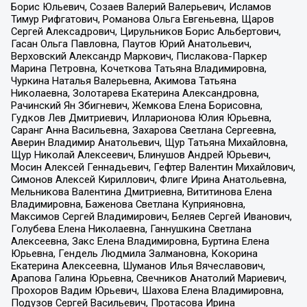
Борис Юльевич, Созаев Валерий Валерьевич, Исламов
Тимур Рифгатович, Романова Ольга Евгеньевна, Щаров
Сергей Алексадрович, Цирульников Борис Альбертович,
Гасан Ольга Павловна, Паутов Юрий Анатольевич,
Верховский Александр Маркович, Пислакова-Паркер
Марина Петровна, Кочеткова Татьяна Владимировна,
Чуркина Наталья Валерьевна, Акимова Татьяна
Николаевна, Золотарева Екатерина Александровна,
Рачинский Ян Збигневич, Жемкова Елена Борисовна,
Гудков Лев Дмитриевич, Илларионова Юлия Юрьевна,
Саранг Анна Васильевна, Захарова Светлана Сергеевна,
Аверин Владимир Анатольевич, Щур Татьяна Михайловна,
Щур Николай Алексеевич, Блинушов Андрей Юрьевич,
Мосин Алексей Геннадьевич, Гефтер Валентин Михайлович,
Симонов Алексей Кириллович, Флиге Ирина Анатольевна,
Мельникова Валентина Дмитриевна, Вититинова Елена
Владимировна, Баженова Светлана Куприяновна,
Максимов Сергей Владимирович, Беляев Сергей Иванович,
Голубева Елена Николаевна, Ганнушкина Светлана
Алексеевна, Закс Елена Владимировна, Буртина Елена
Юрьевна, Гендель Людмила Залмановна, Кокорина
Екатерина Алексеевна, Шуманов Илья Вячеславович,
Арапова Галина Юрьевна, Свечников Анатолий Мариевич,
Прохоров Вадим Юрьевич, Шахова Елена Владимировна,
Подузов Сергей Васильевич, Протасова Ирина