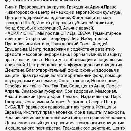
Лилит, Правозащитная группа Гражданин.Армия.Право,
Нижегородский центр немецкой и европейской культуры,
Центр гендерных исследований, Фонд защиты прав
граждан Штаб, Институт права и публичной политики,
Фонд борьбы с коррупцией, Альянс врачей,
НАСИЛИЮ.НЕТ, Мы против СПИДа, СВЕЧА, Гуманитарное
действие, Открытый Петербург, Лига Избирателей,
Правовая инициатива, Гражданский Союз, Хасдей
Ерушалаим, Центр поддержки и содействия развитию
средств массовой информации, Горячая Линия, В защиту
прав заключенных, Институт глобализации и социальных
движений, Центр социально-информационных инициатив
Действие, Благотворительный фонд охраны здоровья и
защиты прав граждан, Благотворительный фонд помощи
осужденным и их семьям, Фонд Тольятти, Новое время,
Серебряная тайга, Так-Так-Так, Сова, центр Анна, Проект
Апрель, Самарская губерния, Эра здоровья, Мемориал,
Аналитический Центр Юрия Левады, Издательство Парк
Гагарина, Фонд имени Андрея Рылькова, Сфера, Центр
СИБАЛЬТ, Уральская правозащитная группа, Женщины
Евразии, Институт прав человека, Фонд защиты гласности,
Российский исследовательский центр по правам человека,
Дальневосточный центр развития гражданских инициатив
и социального партнерства, Гражданское действие, Центр