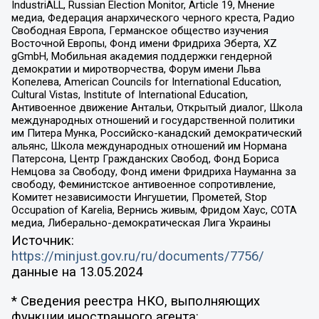
IndustriALL, Russian Election Monitor, Article 19, Мнение
медиа, Федерация анархического черного креста, Радио
Свободная Европа, Германское общество изучения
Восточной Европы, Фонд имени Фридриха Эберта, XZ
gGmbH, Мобильная академия поддержки гендерной
демократии и миротворчества, Форум имени Льва
Копелева, American Councils for International Education,
Cultural Vistas, Institute of International Education,
Антивоенное движение Антальи, Открытый диалог, Школа
международных отношений и государственной политики
им Питера Мунка, Российско-канадский демократический
альянс, Школа международных отношений им Нормана
Патерсона, Центр Гражданских Свобод, Фонд Бориса
Немцова за Свободу, Фонд имени Фридриха Науманна за
свободу, Феминистское антивоенное сопротивление,
Комитет независимости Ингушетии, Прометей, Stop
Occupation of Karelia, Вернись живым, Фридом Хаус, СОТА
медиа, Либерально-демократическая Лига Украины
Источник:
https://minjust.gov.ru/ru/documents/7756/
данные на
13.05.2024
* Сведения реестра НКО, выполняющих
функции иностранного агента: