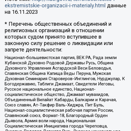
ekstremistskie-organizacii-i-materialy.html
данные
на
16.11.2023
* Перечень общественных объединений и
религиозных организаций в отношении
которых судом принято вступившее в
законную силу решение о ликвидации или
запрете деятельности:
Национал-большевистская партия, ВЕК РА, Рада земли
Кубанской Духовно Родовой Державы Русь, Община
Духовного Управления Асгардской Веси Беловодья,
Славянская Община Капища Веды Перуна, Мужская
Духовная Семинария Староверов-Инглингов, Нурджулар, К
Богодержавию, Таблиги Джамаат, Свидетели Иеговы,
Русское национальное единство, Национал-
социалистическое общество, Джамаат мувахидов,
Объединенный Вилайат Кабарды, Балкарии и Карачая,
Союз славян, Ат-Такфир Валь-Хиджра, Пит Буль,
Национал-социалистическая рабочая партия России,
Славянский союз, Формат-18, Благородный Орден
Дьявола, Армия воли народа, Национальная
Социалистическая Инициатива города Череповца,