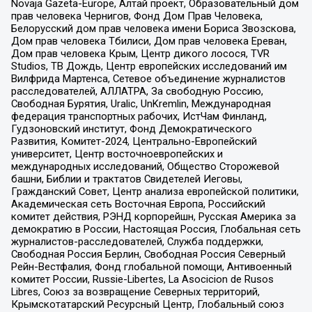
Novaja Gazeta-Europe, Алтай проект, Образовательный дом
прав человека Чернигов, Фонд Дом Прав Человека,
Белорусский дом прав человека имени Бориса Звозскова,
Дом прав человека Тбилиси, Дом прав человека Ереван,
Дом прав человека Крым, Центр дикого лосося, TVR
Studios, ТВ Дождь, Центр европейских исследований им
Вилфрида Мартенса, Сетевое объединение журналистов
расследователей, АЛЛАТРА, За свободную Россию,
Свободная Бурятия, Uralic, UnKremlin, Международная
федерация транспортных рабочих, ИстЧам Финланд,
Гудзоновский институт, Фонд Демократического
Развития, Комитет-2024, Центрально-Европейский
университет, Центр восточноевропейских и
международных исследований, Общество Сторожевой
башни, Библии и трактатов Свидетелей Иеговы,
Гражданский Совет, Центр анализа европейской политики,
Академическая сеть Восточная Европа, Российский
комитет действия, РЭНД корпорейшн, Русская Америка за
демократию в России, Настоящая Россия, Глобальная сеть
журналистов-расследователей, Служба поддержки,
Свободная Россия Берлин, Свободная Россия Северный
Рейн-Вестфалия, Фонд глобальной помощи, Антивоенный
комитет России, Russie-Libertes, La Asocicion de Rusos
Libres, Союз за возвращение Северных территорий,
Крымскотатарский Ресурсный Центр, Глобальный союз