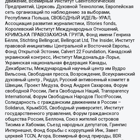
движение, Всемирный Институт Саентологических
Предприятий, Церковь Духовной Технологии, Европейская
сеть организаций по наблюдению за выборами,
Республика Польша, СВОБОДНЫЙ ИДЕЛЬ-УРАЛ,
Ассоциация развития журналистики, IStories fonds,
Королевский Институт Международных Отношений,
КРИМСЬКА ПРАВОЗАХИСНА ГРУПА, Фонд имени Генриха
Бёлля, Stichting Bellingcat, Bellingcat Ltd, The Insider, Институт
правовой инициативы Центральной и Восточной Европы,
Фонд Открытой Эстонии, Calvert 22 Foundation, Канадский
украинский конгресс, Институт Макдональда-Лорье,
Украинская национальная федерация Канады,
Декабристы, Международный научный центр им Вудро
Вильсона, Свободная пресса, Возрождение, Всеукраинский
духовный центр , Риддл, Русский антивоенный комитет в
Швеции, Проект Медуза, Фонд Андрея Сахарова, Форум
свободной России, Лига Свободных Наций, Transparеncy
International, Форум Свободных Народов ПостРоссии,
Солидарность с гражданским движением в России –
Solidarus, КрымSOS, Свободный университет, Институт
государственного управления, Форум гражданского
общества Россия, Беллона, Союз жителей островов
Тисима и Хабомаи, Съезд народных депутатов, Гринпис
Интернешнл, Фонд борьбы с коррупцией Инк, Завет
церквей TCCN, Агора, Всемирный фонд природы, BDR