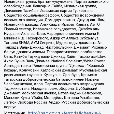
Исламская группа, Братья-мусульмане, Партия исламского
освобождения, Лашкар-И-Тайба, Исламская группа,
Движение Талибан, Исламская партия Туркестана,
Общество социальных реформ, Общество возрождения
исламского наследия, Дом двух святых, Джунд аш-Шам,
Исламский джихад, Аль-Каида, Имарат Кавказ, АБТО,
Правый сектор, Исламское государство, Джабха аль-
Нусра ли-Ахль аш-Шам, Народное ополчение имени К.
Минина и Д. Пожарского, Аджр от Аллаха Субхану уа
Тагьаля SHAM, АУМ Синрике, Муджахеды джамаата Ат-
Тавхида Валь-Джихад, Чистопольский Джамаат, Рохнамо
ба суи давлати исломи, Террористическое сообщество
Сеть, Катиба Таухид валь-Джихад, Хайят Тахрир аш-Шам,
Ахлю Сунна Валь Джамаа, National Socialism/White Power,
Артподготовка, Религиозная группа “Джамаат “Красный
пахарь”, Колумбайн, Хатлонский джамаат, Мусульманская
религиозная группа п. Кушкуль г. Оренбург, Крымско-
татарский добровольческий батальон имени Номана
Челебиджихана, Азов, Партия исламского возрождения
Таджикистана, Народная самооборона, Дуббайский
джамаат, московская ячейка, Батал-Хаджи Белхороев,
Маньяки Культ Убийц, Молодёжь Которая Улыбается,
Легион Свобода России, Айдар, Русский добровольческий
корпус
Источник:
http://nac.gov.ru/terroristicheskie-i-