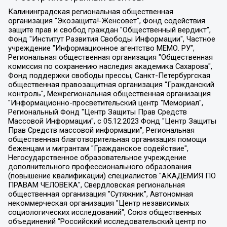
Калининградская региональная общественная организация "Экозащита!-Женсовет", Фонд содействия защите прав и свобод граждан "Общественный вердикт", Фонд "Институт Развития Свободы Информации", Частное учреждение "Информационное агентство МЕМО. РУ", Региональная общественная организация "Общественная комиссия по сохранению наследия академика Сахарова", Фонд поддержки свободы прессы, Санкт-Петербургская общественная правозащитная организация "Гражданский контроль", Межрегиональная общественная организация "Информационно-просветительский центр "Мемориал", Региональный Фонд "Центр Защиты Прав Средств Массовой Информации", с 05.12.2023 Фонд "Центр Защиты Прав Средств массовой информации", Региональная общественная благотворительная организация помощи беженцам и мигрантам "Гражданское содействие", Негосударственное образовательное учреждение дополнительного профессионального образования (повышение квалификации) специалистов "АКАДЕМИЯ ПО ПРАВАМ ЧЕЛОВЕКА", Свердловская региональная общественная организация "Сутяжник", Автономная некоммерческая организация "Центр независимых социологических исследований", Союз общественных объединений "Российский исследовательский центр по правам человека", Региональное общественное учреждение научно-информационный центр "МЕМОРИАЛ", Некоммерческая организация "Фонд защиты гласности", Автономная некоммерческая организация "Институт прав человека", Городская общественная организация "Екатеринбургское общество "МЕМОРИАЛ", Городская общественная организация "Рязанское историко-просветительское и правозащитное общество "Мемориал" (Рязанский Мемориал), Челябинский региональный орган общественной самодеятельности – женское общественное объединение "Женщины Евразии", Челябинский региональный орган общественной самодеятельности "Уральская правозащитная группа", Фонд содействия защите здоровья и социальной справедливости имени Андрея Рылькова, Автономная Некоммерческая Организация "Аналитический Центр Юрия Левады", Автономная некоммерческая организация социальной поддержки населения "Проект Апрель", Региональная общественная организация помощи женщинам и детям, находящимся в кризисной ситуации "Информационно-методический центр "Анна", Фонд содействия развитию массовых коммуникаций и правовому просвещению "Так-так-Так", Фонд содействия устойчивому развитию "Серебряная тайга", Свердловский региональный общественный фонд социальных проектов "Новое время", "Idel.Реалии", Кавказ.Реалии, Крым.Реалии, Телеканал Настоящее Время, Татаро-башкирская служба Радио Свобода (Azatliq Radiosi), Радио Свободная Европа/Радио Свобода (PCE/PC), "Сибирь.Реалии", "Фактограф", Благотворительный фонд помощи осужденным и их семьям, Автономная некоммерческая организация "Институт глобализации и социальных движений", Фонд "В защиту прав заключенных", Частное учреждение "Центр поддержки и содействия развитию средств массовой информации", Пензенский региональный общественный благотворительный фонд "Гражданский союз", "Север.Реалии", Некоммерческая организация Фонд "Правовая инициатива", Общество с ограниченной ответственностью "Радио Свободная Европа/Радио Свобода", Чешское информационное агентство "MEDIUM-ORIENT", Красноярская региональная общественная организация "Мы против СПИДа", Камалягин Денис Николаевич, Маркелов Сергей Евгеньевич, Пономарев Лев Александрович, Савицкая Людмила Алексеевна, Автономная некоммерческая организация "Центр по работе с проблемой насилия "НАСИЛИЮ.НЕТ", Межрегиональный профессиональный союз работников здравоохранения "Альянс врачей", Юридическое лицо, зарегистрированное в Латвийской Республике, SIA "Medusa Project" (регистрационный номер 40103797863, дата регистрации 10.06.2014), Некоммерческая организация "Фонд по борьбе с коррупцией", Автономная некоммерческая организация "Институт права и публичной политики", Баданин Роман Сергеевич, Гликин Максим Александрович, Железнова Мария Михайловна, Лукьянова Юлия Сергеевна, Маетная Елизавета Витальевна, Маняхин Петр Борисович, Чуракова Ольга Владимировна, Ярош Юлия Петровна, Юридическое лицо "The Insider SIA", зарегистрированное в Риге, Латвийская Республика (дата регистрации 26.06.2015), являющееся администратором доменного имени интернет-издания "The Insider SIA", https://theins.ru, Постернак Алексей Евгеньевич, Рубин Михаил Аркадьевич, Анин Роман Александрович, Юридическое лицо Istories fonds, зарегистрированное в Латвийской Республике (регистрационный номер 50008295751, дата регистрации 24.02.2020), Великовский Дмитрий Александрович, Долинина Ирина Николаевна, Мароховская Алеся Алексеевна, Шлейнов Роман Юрьевич, Шмагун Олеся Валентиновна, Общество с ограниченной ответственностью "Альтаир 2021", Общество с ограниченной ответственностью "Вега 2021", Общество с ограниченной ответственностью "Главный редактор 2021", Общество с ограниченной ответственностью "Ромашки монолит", Важенков Артем Валерьевич, Ивановская областная общественная организация "Центр гендерных исследований", Гурман Юрий Альбертович, Медиапроект "ОВД-Инфо", Егоров Владимир Владимирович, Жилинский Владимир Александрович, Общество с ограниченной ответственностью "ЗП", Иванова София Юрьевна, Карезина Инна Павловна, Кильтау Екатерина Викторовна, Петров Алексей Викторович, Пискунов Сергей Евгеньевич, Смирнов Сергей Сергеевич, Тихонов Михаил Сергеевич, Общество с ограниченной ответственностью "ЖУРНАЛИСТ-ИНОСТРАННЫЙ АГЕНТ", Арапова Галина Юрьевна, Вольтская Татьяна Анатольевна, Американская компания "Mason G.E.S. Anonymous Foundation" (США), являющаяся владельцем интернет-издания https://mnews.world/, Компания "Stichting Bellingcat", зарегистрированная в Нидерландах (дата регистрации 11.07.2018), Захаров Андрей Вячеславович, Клепиковская Екатерина Дмитриевна, Общество с ограниченной ответственностью "МЕМО", Перл Роман Александрович, Симонов Евгений Алексеевич, Соловьева Елена Анатольевна, Сотников Даниил Владимирович, Сурначева Елизавета Дмитриевна, Автономная некоммерческая организация по защите прав человека и информированию населения "Якутия – Наше Мнение", Общество с ограниченной ответственностью "Москоу диджитал медиа", с 26.01.2023 Общество с ограниченной ответственностью "Чайка Белые сады", Ветошкина Валерия Валерьевна, Заговора Максим Александрович, Межрегиональное общественное движение "Российская ЛГБТ - сеть", Оленичев Максим Владимирович, Павлов Иван Юрьевич, Скворцова Елена Сергеевна, Общество с ограниченной ответственностью "Как бы инагент", Кочетков Игорь Викторович, Общество с ограниченной ответственностью "Честные выборы", Еланчик Олег Александрович, Общество с ограниченной ответственностью "Нобелевский призыв", Гималова Регина Эмилевна, Григорьев Андрей Валерьевич, Григорьева Алина Александровна, Ассоциация по содействию защите прав призывников, альтернативнослужащих и военнослужащих "Правозащитная группа "Гражданин.Армия.Право", Хисамова Регина Фаритовна, Автономная некоммерческая организация по реализации социально-правовых программ "Лилит", Дальневосточное общественное движение "Маяк", Санкт-Петербургская ЛГБТ-инициативная группа "Выход", Инициативная группа ЛГБТ+ "Реверс", Алексеев Андрей Викторович, Бекбулатова Таисия Львовна, Беляев Иван Михайлович, Владыкина Елена Сергеевна, Гельман Марат Александрович, Никульшина Вероника Юрьевна, Толоконникова Надежда Андреевна, Шендерович Виктор Анатольевич, Общество с ограниченной ответственностью "Данное сообщение", Общество с ограниченной ответственностью Издательский дом "Новая глава", Айнбиндер Александра Александровна, Московский комьюнити-центр для ЛГБТ+инициатив, Благотворительный фонд развития филантропии, Deutsche Welle (Германия, Kurt-Schumacher-Strasse 3, 53113 Bonn), Борзунова Мария Михайловна, Воробьев Виктор Викторович, Голубева Анна Львовна, Константинова Алла Михайловна, Малкова Ирина Владимировна, Мурадов Мурад Абдулгалимович, Осетинская Елизавета Николаевна, Понасенков Евгений Николаевич, Ганапольский Матвей Юрьевич, Киселев Евгений Алексеевич, Борухович Ирина Григорьевна, Дремин Иван Тимофеевич, Дубровский Дмитрий Викторович, Красноярская региональная общественная организация поддержки и развития альтернативных образовательных технологий и межкультурных коммуникаций "ИНТЕРРА", Маяковская Екатерина Алексеевна, Фейгин Марк Захарович, Филимонов Андрей Викторович, Дзугкоева Регина Николаевна, Доброхотов Роман Александрович, Дудь Юрий Александрович, Елкин Сергей Владимирович, Кругликов Кирилл Игоревич, Сабунаева Мария Леонидовна, Семенов Алексей Владимирович, Шаинян Карен Багратович, Шульман Екатерина Михайловна, Асафьев Артур Валерьевич, Вахштайн Виктор Семенович, Венедиктов Алексей Алексеевич, Лушникова Екатерина Евгеньевна, Волков Леонид Михайлович, Невзоров Александр Глебович, Пархоменко Сергей Борисович, Сироткин Ярослав Николаевич, Кара-Мурза Владимир Владимирович, Баранова Наталья Владимировна, Гозман Леонид Яковлевич, Кагарлицкий Борис Юльевич, Климарев Михаил Валерьевич, Милов Владимир Станиславович, Автономная некоммерческая организация Краснодарский центр современного искусства "Типография", Моргенштерн Алишер Тагирович, Соболь Любовь Эдуардовна, Общество с ограниченной ответственностью "ЛИЗА НОРМ", Каспаров Гарри Кимович, Ходорковский Михаил Борисович, Общество с ограниченной ответственностью "Апрельские тезисы", Данилович Ирина Брониславовна, Кашин Олег Владимирович, Петров Николай Владимирович, Пивоваров Алексей Владимирович, Соколов Михаил Владимирович, Цветкова Юлия Владимировна, Чичваркин Евгений Александрович, Комитет против пыток/Команда против пыток, Общество с ограниченной ответственностью "Первый научный", Общество с ограниченной ответственностью "Вертолет и ко", Белоцерковская Вероника Борисовна, Кац Максим Евгеньевич, Лазарева Татьяна Юрьевна, Шаведдинов Руслан Табризович, Яшин Илья Валерьевич, Общество с ограниченной ответственностью "Иноагент ААВ", Алешковский Дмитрий Петрович, Альбац Евгения Марковна, Быков Дмитрий Львович, Галямина Юлия Евгеньевна, Лойко Сергей Леонидович, Мартынов Кирилл Константинович, Медведев Сергей Александрович, Крашенинников Федор Геннадиевич, Гордеева Катерина Вл