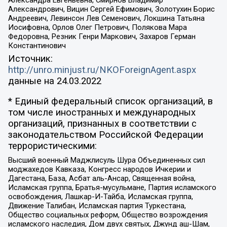
Александра Евгеньевна, Смирнов Владимир
Александрович, Вицин Сергей Ефимович, Золотухин Борис
Андреевич, Левинсон Лев Семенович, Локшина Татьяна
Иосифовна, Орлов Олег Петрович, Полякова Мара
Федоровна, Резник Генри Маркович, Захаров Герман
Константинович
Источник:
http://unro.minjust.ru/NKOForeignAgent.aspx
данные на
24.03.2022
* Единый федеральный список организаций, в
том числе иностранных и международных
организаций, признанных в соответствии с
законодательством Российской Федерации
террористическими:
Высший военный Маджлисуль Шура Объединенных сил
моджахедов Кавказа, Конгресс народов Ичкерии и
Дагестана, База, Асбат аль-Ансар, Священная война,
Исламская группа, Братья-мусульмане, Партия исламского
освобождения, Лашкар-И-Тайба, Исламская группа,
Движение Талибан, Исламская партия Туркестана,
Общество социальных реформ, Общество возрождения
исламского наследия, Дом двух святых, Джунд аш-Шам,