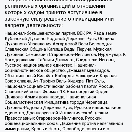
религиозных организаций в отношении
которых судом принято вступившее в
законную силу решение о ликвидации или
запрете деятельности:
Национал-большевистская партия, ВЕК РА, Рада земли
Кубанской Духовно Родовой Державы Русь, Община
Духовного Управления Асгардской Веси Беловодья,
Славянская Община Капища Веды Перуна, Мужская
Духовная Семинария Староверов-Инглингов, Нурджулар, К
Богодержавию, Таблиги Джамаат, Свидетели Иеговы,
Русское национальное единство, Национал-
социалистическое общество, Джамаат мувахидов,
Объединенный Вилайат Кабарды, Балкарии и Карачая,
Союз славян, Ат-Такфир Валь-Хиджра, Пит Буль,
Национал-социалистическая рабочая партия России,
Славянский союз, Формат-18, Благородный Орден
Дьявола, Армия воли народа, Национальная
Социалистическая Инициатива города Череповца,
Духовно-Родовая Держава Русь, Русское национальное
единство, Древнерусской Инглистической церкви
Православных Староверов-Инглингов, Русский
общенациональный союз, Движение против нелегальной
иммиграции, Кровь и Честь, О свободе совести и о