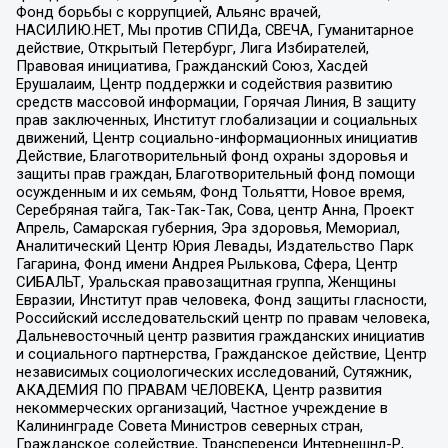
Фонд борьбы с коррупцией, Альянс врачей,
НАСИЛИЮ.НЕТ, Мы против СПИДа, СВЕЧА, Гуманитарное
действие, Открытый Петербург, Лига Избирателей,
Правовая инициатива, Гражданский Союз, Хасдей
Ерушалаим, Центр поддержки и содействия развитию
средств массовой информации, Горячая Линия, В защиту
прав заключенных, Институт глобализации и социальных
движений, Центр социально-информационных инициатив
Действие, Благотворительный фонд охраны здоровья и
защиты прав граждан, Благотворительный фонд помощи
осужденным и их семьям, Фонд Тольятти, Новое время,
Серебряная тайга, Так-Так-Так, Сова, центр Анна, Проект
Апрель, Самарская губерния, Эра здоровья, Мемориал,
Аналитический Центр Юрия Левады, Издательство Парк
Гагарина, Фонд имени Андрея Рылькова, Сфера, Центр
СИБАЛЬТ, Уральская правозащитная группа, Женщины
Евразии, Институт прав человека, Фонд защиты гласности,
Российский исследовательский центр по правам человека,
Дальневосточный центр развития гражданских инициатив
и социального партнерства, Гражданское действие, Центр
независимых социологических исследований, Сутяжник,
АКАДЕМИЯ ПО ПРАВАМ ЧЕЛОВЕКА, Центр развития
некоммерческих организаций, Частное учреждение в
Калининграде Совета Министров северных стран,
Гражданское содействие, Трансперенси Интернешнл-Р,