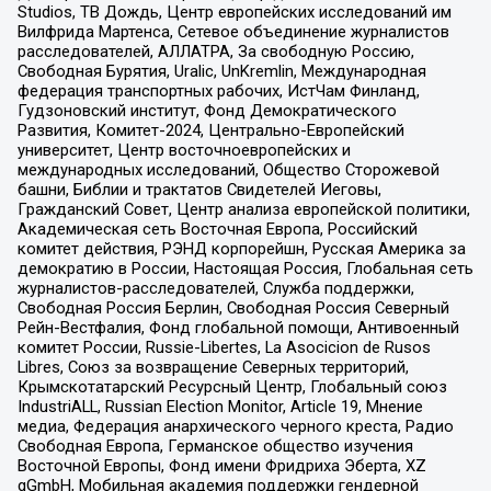
Studios, ТВ Дождь, Центр европейских исследований им
Вилфрида Мартенса, Сетевое объединение журналистов
расследователей, АЛЛАТРА, За свободную Россию,
Свободная Бурятия, Uralic, UnKremlin, Международная
федерация транспортных рабочих, ИстЧам Финланд,
Гудзоновский институт, Фонд Демократического
Развития, Комитет-2024, Центрально-Европейский
университет, Центр восточноевропейских и
международных исследований, Общество Сторожевой
башни, Библии и трактатов Свидетелей Иеговы,
Гражданский Совет, Центр анализа европейской политики,
Академическая сеть Восточная Европа, Российский
комитет действия, РЭНД корпорейшн, Русская Америка за
демократию в России, Настоящая Россия, Глобальная сеть
журналистов-расследователей, Служба поддержки,
Свободная Россия Берлин, Свободная Россия Северный
Рейн-Вестфалия, Фонд глобальной помощи, Антивоенный
комитет России, Russie-Libertes, La Asocicion de Rusos
Libres, Союз за возвращение Северных территорий,
Крымскотатарский Ресурсный Центр, Глобальный союз
IndustriALL, Russian Election Monitor, Article 19, Мнение
медиа, Федерация анархического черного креста, Радио
Свободная Европа, Германское общество изучения
Восточной Европы, Фонд имени Фридриха Эберта, XZ
gGmbH, Мобильная академия поддержки гендерной