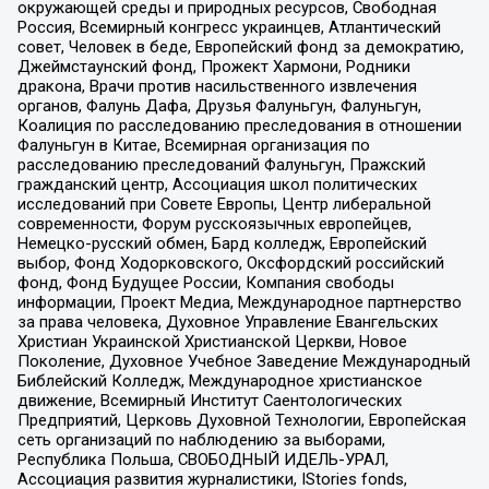
окружающей среды и природных ресурсов, Свободная
Россия, Всемирный конгресс украинцев, Атлантический
совет, Человек в беде, Европейский фонд за демократию,
Джеймстаунский фонд, Прожект Хармони, Родники
дракона, Врачи против насильственного извлечения
органов, Фалунь Дафа, Друзья Фалуньгун, Фалуньгун,
Коалиция по расследованию преследования в отношении
Фалуньгун в Китае, Всемирная организация по
расследованию преследований Фалуньгун, Пражский
гражданский центр, Ассоциация школ политических
исследований при Совете Европы, Центр либеральной
современности, Форум русскоязычных европейцев,
Немецко-русский обмен, Бард колледж, Европейский
выбор, Фонд Ходорковского, Оксфордский российский
фонд, Фонд Будущее России, Компания свободы
информации, Проект Медиа, Международное партнерство
за права человека, Духовное Управление Евангельских
Христиан Украинской Христианской Церкви, Новое
Поколение, Духовное Учебное Заведение Международный
Библейский Колледж, Международное христианское
движение, Всемирный Институт Саентологических
Предприятий, Церковь Духовной Технологии, Европейская
сеть организаций по наблюдению за выборами,
Республика Польша, СВОБОДНЫЙ ИДЕЛЬ-УРАЛ,
Ассоциация развития журналистики, IStories fonds,