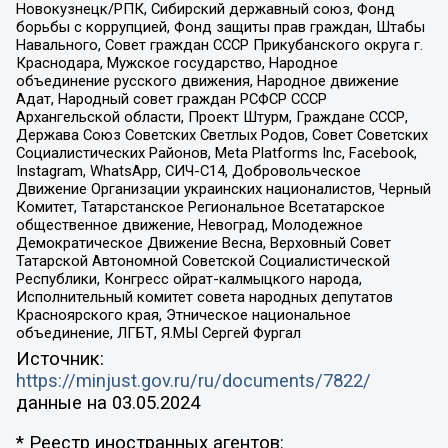
Новокузнецк/РПК, Сибирский державный союз, Фонд
борьбы с коррупцией, Фонд защиты прав граждан, Штабы
Навального, Совет граждан СССР Прикубанского округа г.
Краснодара, Мужское государство, Народное
объединение русского движения, Народное движение
Адат, Народный совет граждан РСФСР СССР
Архангельской области, Проект Штурм, Граждане СССР,
Держава Союз Советских Светлых Родов, Совет Советских
Социалистических Районов, Meta Platforms Inc, Facebook,
Instagram, WhatsApp, СИЧ-С14, Добровольческое
Движение Организации украинских националистов, Черный
Комитет, Татарстанское Региональное Всетатарское
общественное движение, Невоград, Молодежное
Демократическое Движение Весна, Верховный Совет
Татарской Автономной Советской Социалистической
Республики, Конгресс ойрат-калмыцкого народа,
Исполнительный комитет совета народных депутатов
Красноярского края, Этническое национальное
объединение, ЛГБТ, Я.МЫ Сергей Фургал
Источник:
https://minjust.gov.ru/ru/documents/7822/
данные на
03.05.2024
* Реестр иностранных агентов: