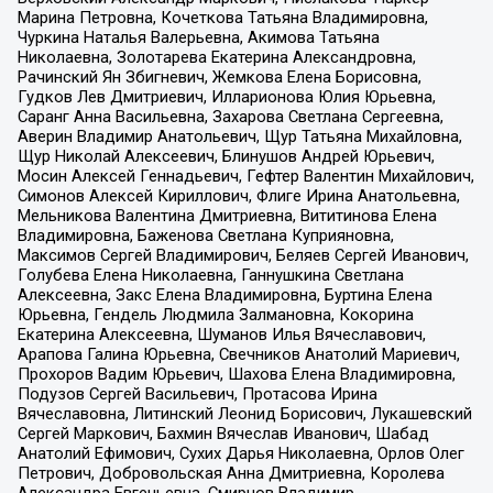
Марина Петровна, Кочеткова Татьяна Владимировна,
Чуркина Наталья Валерьевна, Акимова Татьяна
Николаевна, Золотарева Екатерина Александровна,
Рачинский Ян Збигневич, Жемкова Елена Борисовна,
Гудков Лев Дмитриевич, Илларионова Юлия Юрьевна,
Саранг Анна Васильевна, Захарова Светлана Сергеевна,
Аверин Владимир Анатольевич, Щур Татьяна Михайловна,
Щур Николай Алексеевич, Блинушов Андрей Юрьевич,
Мосин Алексей Геннадьевич, Гефтер Валентин Михайлович,
Симонов Алексей Кириллович, Флиге Ирина Анатольевна,
Мельникова Валентина Дмитриевна, Вититинова Елена
Владимировна, Баженова Светлана Куприяновна,
Максимов Сергей Владимирович, Беляев Сергей Иванович,
Голубева Елена Николаевна, Ганнушкина Светлана
Алексеевна, Закс Елена Владимировна, Буртина Елена
Юрьевна, Гендель Людмила Залмановна, Кокорина
Екатерина Алексеевна, Шуманов Илья Вячеславович,
Арапова Галина Юрьевна, Свечников Анатолий Мариевич,
Прохоров Вадим Юрьевич, Шахова Елена Владимировна,
Подузов Сергей Васильевич, Протасова Ирина
Вячеславовна, Литинский Леонид Борисович, Лукашевский
Сергей Маркович, Бахмин Вячеслав Иванович, Шабад
Анатолий Ефимович, Сухих Дарья Николаевна, Орлов Олег
Петрович, Добровольская Анна Дмитриевна, Королева