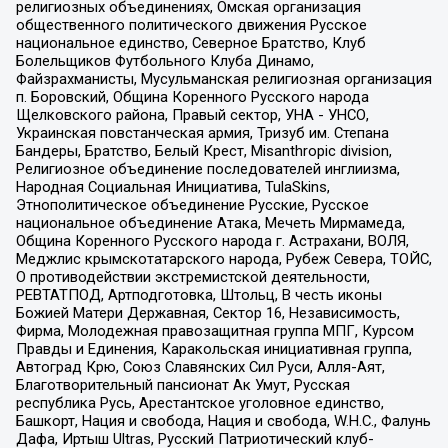
религиозных объединениях, Омская организация
общественного политического движения Русское
национальное единство, Северное Братство, Клуб
Болельщиков Футбольного Клуба Динамо,
Файзрахманисты, Мусульманская религиозная организация
п. Боровский, Община Коренного Русского народа
Щелковского района, Правый сектор, УНА - УНСО,
Украинская повстанческая армия, Тризуб им. Степана
Бандеры, Братство, Белый Крест, Misanthropic division,
Религиозное объединение последователей инглиизма,
Народная Социальная Инициатива, TulaSkins,
Этнополитическое объединение Русские, Русское
национальное объединение Атака, Мечеть Мирмамеда,
Община Коренного Русского народа г. Астрахани, ВОЛЯ,
Меджлис крымскотатарского народа, Рубеж Севера, ТОЙС,
О противодействии экстремистской деятельности,
РЕВТАТПОД, Артподготовка, Штольц, В честь иконы
Божией Матери Державная, Сектор 16, Независимость,
Фирма, Молодежная правозащитная группа МПГ, Курсом
Правды и Единения, Каракольская инициативная группа,
Автоград Крю, Союз Славянских Сил Руси, Алля-Аят,
Благотворительный пансионат Ак Умут, Русская
республика Русь, Арестантское уголовное единство,
Башкорт, Нация и свобода, Нация и свобода, W.H.С., Фалунь
Дафа, Иртыш Ultras, Русский Патриотический клуб-