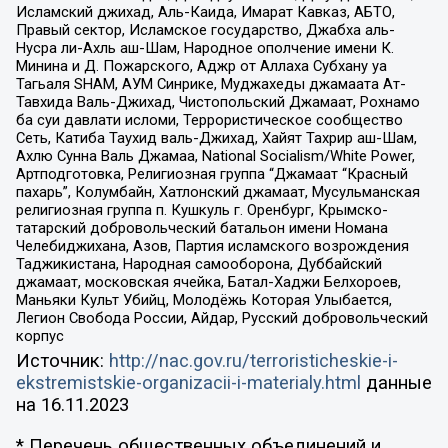
Исламский джихад, Аль-Каида, Имарат Кавказ, АБТО,
Правый сектор, Исламское государство, Джабха аль-
Нусра ли-Ахль аш-Шам, Народное ополчение имени К.
Минина и Д. Пожарского, Аджр от Аллаха Субхану уа
Тагьаля SHAM, АУМ Синрике, Муджахеды джамаата Ат-
Тавхида Валь-Джихад, Чистопольский Джамаат, Рохнамо
ба суи давлати исломи, Террористическое сообщество
Сеть, Катиба Таухид валь-Джихад, Хайят Тахрир аш-Шам,
Ахлю Сунна Валь Джамаа, National Socialism/White Power,
Артподготовка, Религиозная группа “Джамаат “Красный
пахарь”, Колумбайн, Хатлонский джамаат, Мусульманская
религиозная группа п. Кушкуль г. Оренбург, Крымско-
татарский добровольческий батальон имени Номана
Челебиджихана, Азов, Партия исламского возрождения
Таджикистана, Народная самооборона, Дуббайский
джамаат, московская ячейка, Батал-Хаджи Белхороев,
Маньяки Культ Убийц, Молодёжь Которая Улыбается,
Легион Свобода России, Айдар, Русский добровольческий
корпус
Источник:
http://nac.gov.ru/terroristicheskie-i-
ekstremistskie-organizacii-i-materialy.html
данные
на
16.11.2023
* Перечень общественных объединений и