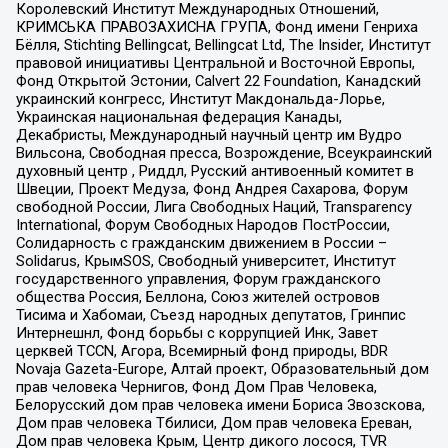
Королевский Институт Международных Отношений,
КРИМСЬКА ПРАВОЗАХИСНА ГРУПА, Фонд имени Генриха
Бёлля, Stichting Bellingcat, Bellingcat Ltd, The Insider, Институт
правовой инициативы Центральной и Восточной Европы,
Фонд Открытой Эстонии, Calvert 22 Foundation, Канадский
украинский конгресс, Институт Макдональда-Лорье,
Украинская национальная федерация Канады,
Декабристы, Международный научный центр им Вудро
Вильсона, Свободная пресса, Возрождение, Всеукраинский
духовный центр , Риддл, Русский антивоенный комитет в
Швеции, Проект Медуза, Фонд Андрея Сахарова, Форум
свободной России, Лига Свободных Наций, Transparеncy
International, Форум Свободных Народов ПостРоссии,
Солидарность с гражданским движением в России –
Solidarus, КрымSOS, Свободный университет, Институт
государственного управления, Форум гражданского
общества Россия, Беллона, Союз жителей островов
Тисима и Хабомаи, Съезд народных депутатов, Гринпис
Интернешнл, Фонд борьбы с коррупцией Инк, Завет
церквей TCCN, Агора, Всемирный фонд природы, BDR
Novaja Gazeta-Europe, Алтай проект, Образовательный дом
прав человека Чернигов, Фонд Дом Прав Человека,
Белорусский дом прав человека имени Бориса Звозскова,
Дом прав человека Тбилиси, Дом прав человека Ереван,
Дом прав человека Крым, Центр дикого лосося, TVR