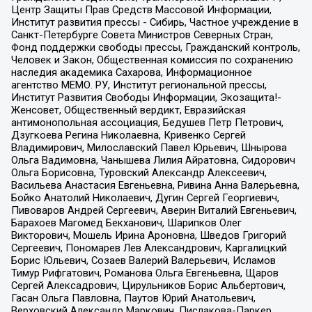
Центр Защиты Прав Средств Массовой Информации,
Институт развития прессы - Сибирь, Частное учреждение в
Санкт-Петербурге Совета Министров Северных Стран,
Фонд поддержки свободы прессы, Гражданский контроль,
Человек и Закон, Общественная комиссия по сохранению
наследия академика Сахарова, Информационное
агентство МЕМО. РУ, Институт региональной прессы,
Институт Развития Свободы Информации, Экозащита!-
Женсовет, Общественный вердикт, Евразийская
антимонопольная ассоциация, Бедушев Петр Петрович,
Дзугкоева Регина Николаевна, Кривенко Сергей
Владимирович, Милославский Павел Юрьевич, Шнырова
Ольга Вадимовна, Чанышева Лилия Айратовна, Сидорович
Ольга Борисовна, Туровский Александр Алексеевич,
Васильева Анастасия Евгеньевна, Ривина Анна Валерьевна,
Бойко Анатолий Николаевич, Дугин Сергей Георгиевич,
Пивоваров Андрей Сергеевич, Аверин Виталий Евгеньевич,
Барахоев Магомед Бекханович, Шарипков Олег
Викторович, Мошель Ирина Ароновна, Шведов Григорий
Сергеевич, Пономарев Лев Александрович, Каргалицкий
Борис Юльевич, Созаев Валерий Валерьевич, Исламов
Тимур Рифгатович, Романова Ольга Евгеньевна, Щаров
Сергей Алексадрович, Цирульников Борис Альбертович,
Гасан Ольга Павловна, Паутов Юрий Анатольевич,
Верховский Александр Маркович, Пислакова-Паркер