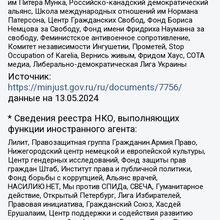
им Питера Мунка, Российско-канадский демократический
альянс, Школа международных отношений им Нормана
Патерсона, Центр Гражданских Свобод, Фонд Бориса
Немцова за Свободу, Фонд имени Фридриха Науманна за
свободу, Феминистское антивоенное сопротивление,
Комитет независимости Ингушетии, Прометей, Stop
Occupation of Karelia, Вернись живым, Фридом Хаус, СОТА
медиа, Либерально-демократическая Лига Украины
Источник:
https://minjust.gov.ru/ru/documents/7756/
данные на
13.05.2024
* Сведения реестра НКО, выполняющих
функции иностранного агента:
Лилит, Правозащитная группа Гражданин.Армия.Право,
Нижегородский центр немецкой и европейской культуры,
Центр гендерных исследований, Фонд защиты прав
граждан Штаб, Институт права и публичной политики,
Фонд борьбы с коррупцией, Альянс врачей,
НАСИЛИЮ.НЕТ, Мы против СПИДа, СВЕЧА, Гуманитарное
действие, Открытый Петербург, Лига Избирателей,
Правовая инициатива, Гражданский Союз, Хасдей
Ерушалаим, Центр поддержки и содействия развитию