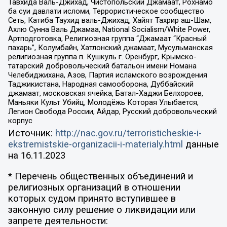
Тавхида Валь-Джихад, Чистопольский Джамаат, Рохнамо
ба суи давлати исломи, Террористическое сообщество
Сеть, Катиба Таухид валь-Джихад, Хайят Тахрир аш-Шам,
Ахлю Сунна Валь Джамаа, National Socialism/White Power,
Артподготовка, Религиозная группа “Джамаат “Красный
пахарь”, Колумбайн, Хатлонский джамаат, Мусульманская
религиозная группа п. Кушкуль г. Оренбург, Крымско-
татарский добровольческий батальон имени Номана
Челебиджихана, Азов, Партия исламского возрождения
Таджикистана, Народная самооборона, Дуббайский
джамаат, московская ячейка, Батал-Хаджи Белхороев,
Маньяки Культ Убийц, Молодёжь Которая Улыбается,
Легион Свобода России, Айдар, Русский добровольческий
корпус
Источник:
http://nac.gov.ru/terroristicheskie-i-
ekstremistskie-organizacii-i-materialy.html
данные
на
16.11.2023
* Перечень общественных объединений и
религиозных организаций в отношении
которых судом принято вступившее в
законную силу решение о ликвидации или
запрете деятельности: