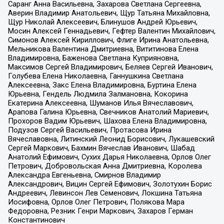
Саранг Анна Васильевна, Захарова Светлана Сергеевна,
Аверин Владимир Анатольевич, Щур Татьяна Михайловна,
Щур Николай Алексеевич, Блинушов Андрей Юрьевич,
Мосин Алексей Геннадьевич, Гефтер Валентин Михайлович,
Симонов Алексей Кириллович, Флиге Ирина Анатольевна,
Мельникова Валентина Дмитриевна, Вититинова Елена
Владимировна, Баженова Светлана Куприяновна,
Максимов Сергей Владимирович, Беляев Сергей Иванович,
Голубева Елена Николаевна, Ганнушкина Светлана
Алексеевна, Закс Елена Владимировна, Буртина Елена
Юрьевна, Гендель Людмила Залмановна, Кокорина
Екатерина Алексеевна, Шуманов Илья Вячеславович,
Арапова Галина Юрьевна, Свечников Анатолий Мариевич,
Прохоров Вадим Юрьевич, Шахова Елена Владимировна,
Подузов Сергей Васильевич, Протасова Ирина
Вячеславовна, Литинский Леонид Борисович, Лукашевский
Сергей Маркович, Бахмин Вячеслав Иванович, Шабад
Анатолий Ефимович, Сухих Дарья Николаевна, Орлов Олег
Петрович, Добровольская Анна Дмитриевна, Королева
Александра Евгеньевна, Смирнов Владимир
Александрович, Вицин Сергей Ефимович, Золотухин Борис
Андреевич, Левинсон Лев Семенович, Локшина Татьяна
Иосифовна, Орлов Олег Петрович, Полякова Мара
Федоровна, Резник Генри Маркович, Захаров Герман
Константинович