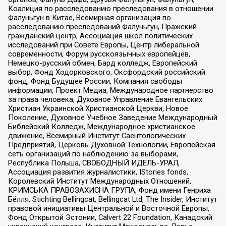
Коалиция по расследованию преследования в отношении
Фалуньгун в Китае, Всемирная организация по
расследованию преследований Фалуньгун, Пражский
гражданский центр, Ассоциация школ политических
исследований при Совете Европы, Центр либеральной
современности, Форум русскоязычных европейцев,
Немецко-русский обмен, Бард колледж, Европейский
выбор, Фонд Ходорковского, Оксфордский российский
фонд, Фонд Будущее России, Компания свободы
информации, Проект Медиа, Международное партнерство
за права человека, Духовное Управление Евангельских
Христиан Украинской Христианской Церкви, Новое
Поколение, Духовное Учебное Заведение Международный
Библейский Колледж, Международное христианское
движение, Всемирный Институт Саентологических
Предприятий, Церковь Духовной Технологии, Европейская
сеть организаций по наблюдению за выборами,
Республика Польша, СВОБОДНЫЙ ИДЕЛЬ-УРАЛ,
Ассоциация развития журналистики, IStories fonds,
Королевский Институт Международных Отношений,
КРИМСЬКА ПРАВОЗАХИСНА ГРУПА, Фонд имени Генриха
Бёлля, Stichting Bellingcat, Bellingcat Ltd, The Insider, Институт
правовой инициативы Центральной и Восточной Европы,
Фонд Открытой Эстонии, Calvert 22 Foundation, Канадский