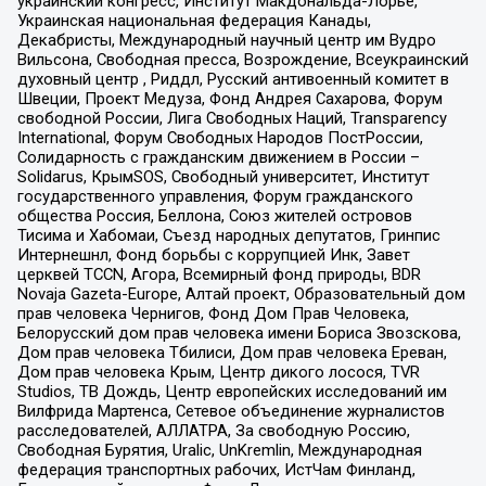
украинский конгресс, Институт Макдональда-Лорье,
Украинская национальная федерация Канады,
Декабристы, Международный научный центр им Вудро
Вильсона, Свободная пресса, Возрождение, Всеукраинский
духовный центр , Риддл, Русский антивоенный комитет в
Швеции, Проект Медуза, Фонд Андрея Сахарова, Форум
свободной России, Лига Свободных Наций, Transparеncy
International, Форум Свободных Народов ПостРоссии,
Солидарность с гражданским движением в России –
Solidarus, КрымSOS, Свободный университет, Институт
государственного управления, Форум гражданского
общества Россия, Беллона, Союз жителей островов
Тисима и Хабомаи, Съезд народных депутатов, Гринпис
Интернешнл, Фонд борьбы с коррупцией Инк, Завет
церквей TCCN, Агора, Всемирный фонд природы, BDR
Novaja Gazeta-Europe, Алтай проект, Образовательный дом
прав человека Чернигов, Фонд Дом Прав Человека,
Белорусский дом прав человека имени Бориса Звозскова,
Дом прав человека Тбилиси, Дом прав человека Ереван,
Дом прав человека Крым, Центр дикого лосося, TVR
Studios, ТВ Дождь, Центр европейских исследований им
Вилфрида Мартенса, Сетевое объединение журналистов
расследователей, АЛЛАТРА, За свободную Россию,
Свободная Бурятия, Uralic, UnKremlin, Международная
федерация транспортных рабочих, ИстЧам Финланд,