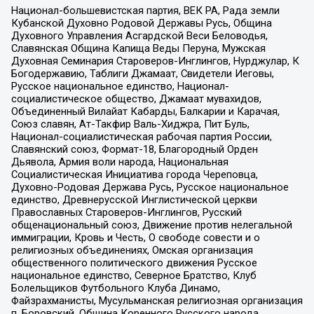
Национал-большевистская партия, ВЕК РА, Рада земли
Кубанской Духовно Родовой Державы Русь, Община
Духовного Управления Асгардской Веси Беловодья,
Славянская Община Капища Веды Перуна, Мужская
Духовная Семинария Староверов-Инглингов, Нурджулар, К
Богодержавию, Таблиги Джамаат, Свидетели Иеговы,
Русское национальное единство, Национал-
социалистическое общество, Джамаат мувахидов,
Объединенный Вилайат Кабарды, Балкарии и Карачая,
Союз славян, Ат-Такфир Валь-Хиджра, Пит Буль,
Национал-социалистическая рабочая партия России,
Славянский союз, Формат-18, Благородный Орден
Дьявола, Армия воли народа, Национальная
Социалистическая Инициатива города Череповца,
Духовно-Родовая Держава Русь, Русское национальное
единство, Древнерусской Инглистической церкви
Православных Староверов-Инглингов, Русский
общенациональный союз, Движение против нелегальной
иммиграции, Кровь и Честь, О свободе совести и о
религиозных объединениях, Омская организация
общественного политического движения Русское
национальное единство, Северное Братство, Клуб
Болельщиков Футбольного Клуба Динамо,
Файзрахманисты, Мусульманская религиозная организация
п. Боровский, Община Коренного Русского народа