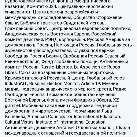
Гудзоновский институт, Фонд Демократического
Развития, Комитет-2024, Центрально-Европейский
университет, Центр восточноевропейских и
международных исследований, Общество Сторожевой
башни, Библии и трактатов Свидетелей Иеговы,
Гражданский Совет, Центр анализа европейской политики,
Академическая сеть Восточная Европа, Российский
комитет действия, РЭНД корпорейшн, Русская Америка за
демократию в России, Настоящая Россия, Глобальная сеть
журналистов-расследователей, Служба поддержки,
Свободная Россия Берлин, Свободная Россия Северный
Рейн-Вестфалия, Фонд глобальной помощи, Антивоенный
комитет России, Russie-Libertes, La Asocicion de Rusos
Libres, Союз за возвращение Северных территорий,
Крымскотатарский Ресурсный Центр, Глобальный союз
IndustriALL, Russian Election Monitor, Article 19, Мнение
медиа, Федерация анархического черного креста, Радио
Свободная Европа, Германское общество изучения
Восточной Европы, Фонд имени Фридриха Эберта, XZ
gGmbH, Мобильная академия поддержки гендерной
демократии и миротворчества, Форум имени Льва
Копелева, American Councils for International Education,
Cultural Vistas, Institute of International Education,
Антивоенное движение Антальи, Открытый диалог, Школа
международных отношений и государственной политики