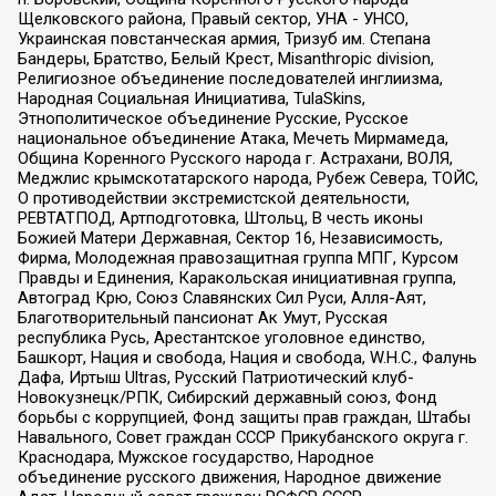
Щелковского района, Правый сектор, УНА - УНСО,
Украинская повстанческая армия, Тризуб им. Степана
Бандеры, Братство, Белый Крест, Misanthropic division,
Религиозное объединение последователей инглиизма,
Народная Социальная Инициатива, TulaSkins,
Этнополитическое объединение Русские, Русское
национальное объединение Атака, Мечеть Мирмамеда,
Община Коренного Русского народа г. Астрахани, ВОЛЯ,
Меджлис крымскотатарского народа, Рубеж Севера, ТОЙС,
О противодействии экстремистской деятельности,
РЕВТАТПОД, Артподготовка, Штольц, В честь иконы
Божией Матери Державная, Сектор 16, Независимость,
Фирма, Молодежная правозащитная группа МПГ, Курсом
Правды и Единения, Каракольская инициативная группа,
Автоград Крю, Союз Славянских Сил Руси, Алля-Аят,
Благотворительный пансионат Ак Умут, Русская
республика Русь, Арестантское уголовное единство,
Башкорт, Нация и свобода, Нация и свобода, W.H.С., Фалунь
Дафа, Иртыш Ultras, Русский Патриотический клуб-
Новокузнецк/РПК, Сибирский державный союз, Фонд
борьбы с коррупцией, Фонд защиты прав граждан, Штабы
Навального, Совет граждан СССР Прикубанского округа г.
Краснодара, Мужское государство, Народное
объединение русского движения, Народное движение