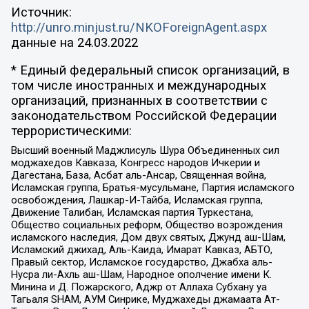
Источник:
http://unro.minjust.ru/NKOForeignAgent.aspx
данные на
24.03.2022
* Единый федеральный список организаций, в
том числе иностранных и международных
организаций, признанных в соответствии с
законодательством Российской Федерации
террористическими:
Высший военный Маджлисуль Шура Объединенных сил
моджахедов Кавказа, Конгресс народов Ичкерии и
Дагестана, База, Асбат аль-Ансар, Священная война,
Исламская группа, Братья-мусульмане, Партия исламского
освобождения, Лашкар-И-Тайба, Исламская группа,
Движение Талибан, Исламская партия Туркестана,
Общество социальных реформ, Общество возрождения
исламского наследия, Дом двух святых, Джунд аш-Шам,
Исламский джихад, Аль-Каида, Имарат Кавказ, АБТО,
Правый сектор, Исламское государство, Джабха аль-
Нусра ли-Ахль аш-Шам, Народное ополчение имени К.
Минина и Д. Пожарского, Аджр от Аллаха Субхану уа
Тагьаля SHAM, АУМ Синрике, Муджахеды джамаата Ат-