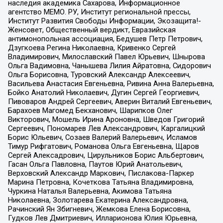
наследия академика Сахарова, Информационное
агентство МЕМО. РУ, Институт региональной прессы,
Институт Развития Свободы Информации, Экозащита!-
Женсовет, Общественный вердикт, Евразийская
антимонопольная ассоциация, Бедушев Петр Петрович,
Дзугкоева Регина Николаевна, Кривенко Сергей
Владимирович, Милославский Павел Юрьевич, Шнырова
Ольга Вадимовна, Чанышева Лилия Айратовна, Сидорович
Ольга Борисовна, Туровский Александр Алексеевич,
Васильева Анастасия Евгеньевна, Ривина Анна Валерьевна,
Бойко Анатолий Николаевич, Дугин Сергей Георгиевич,
Пивоваров Андрей Сергеевич, Аверин Виталий Евгеньевич,
Барахоев Магомед Бекханович, Шарипков Олег
Викторович, Мошель Ирина Ароновна, Шведов Григорий
Сергеевич, Пономарев Лев Александрович, Каргалицкий
Борис Юльевич, Созаев Валерий Валерьевич, Исламов
Тимур Рифгатович, Романова Ольга Евгеньевна, Щаров
Сергей Алексадрович, Цирульников Борис Альбертович,
Гасан Ольга Павловна, Паутов Юрий Анатольевич,
Верховский Александр Маркович, Пислакова-Паркер
Марина Петровна, Кочеткова Татьяна Владимировна,
Чуркина Наталья Валерьевна, Акимова Татьяна
Николаевна, Золотарева Екатерина Александровна,
Рачинский Ян Збигневич, Жемкова Елена Борисовна,
Гудков Лев Дмитриевич, Илларионова Юлия Юрьевна,