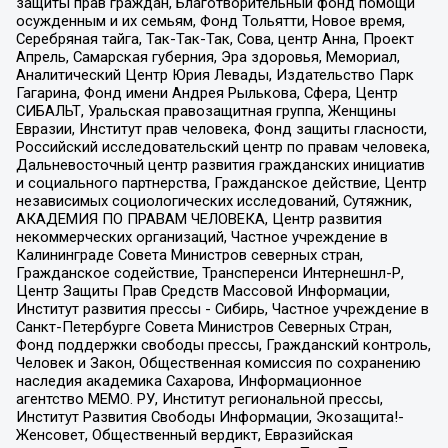
защиты прав граждан, Благотворительный фонд помощи
осужденным и их семьям, Фонд Тольятти, Новое время,
Серебряная тайга, Так-Так-Так, Сова, центр Анна, Проект
Апрель, Самарская губерния, Эра здоровья, Мемориал,
Аналитический Центр Юрия Левады, Издательство Парк
Гагарина, Фонд имени Андрея Рылькова, Сфера, Центр
СИБАЛЬТ, Уральская правозащитная группа, Женщины
Евразии, Институт прав человека, Фонд защиты гласности,
Российский исследовательский центр по правам человека,
Дальневосточный центр развития гражданских инициатив
и социального партнерства, Гражданское действие, Центр
независимых социологических исследований, Сутяжник,
АКАДЕМИЯ ПО ПРАВАМ ЧЕЛОВЕКА, Центр развития
некоммерческих организаций, Частное учреждение в
Калининграде Совета Министров северных стран,
Гражданское содействие, Трансперенси Интернешнл-Р,
Центр Защиты Прав Средств Массовой Информации,
Институт развития прессы - Сибирь, Частное учреждение в
Санкт-Петербурге Совета Министров Северных Стран,
Фонд поддержки свободы прессы, Гражданский контроль,
Человек и Закон, Общественная комиссия по сохранению
наследия академика Сахарова, Информационное
агентство МЕМО. РУ, Институт региональной прессы,
Институт Развития Свободы Информации, Экозащита!-
Женсовет, Общественный вердикт, Евразийская