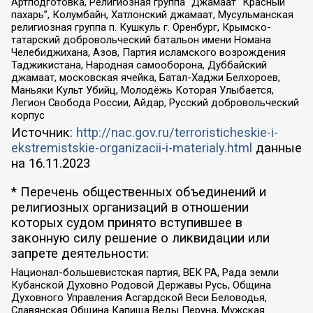
Артподготовка, Религиозная группа “Джамаат “Красный
пахарь”, Колумбайн, Хатлонский джамаат, Мусульманская
религиозная группа п. Кушкуль г. Оренбург, Крымско-
татарский добровольческий батальон имени Номана
Челебиджихана, Азов, Партия исламского возрождения
Таджикистана, Народная самооборона, Дуббайский
джамаат, московская ячейка, Батал-Хаджи Белхороев,
Маньяки Культ Убийц, Молодёжь Которая Улыбается,
Легион Свобода России, Айдар, Русский добровольческий
корпус
Источник:
http://nac.gov.ru/terroristicheskie-i-
ekstremistskie-organizacii-i-materialy.html
данные
на
16.11.2023
* Перечень общественных объединений и
религиозных организаций в отношении
которых судом принято вступившее в
законную силу решение о ликвидации или
запрете деятельности:
Национал-большевистская партия, ВЕК РА, Рада земли
Кубанской Духовно Родовой Державы Русь, Община
Духовного Управления Асгардской Веси Беловодья,
Славянская Община Капища Веды Перуна, Мужская