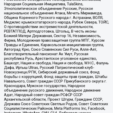
Народная Социальная Инициатива, TulaSkins,
Этнополитическое объединение Русские, Русское
национальное объединение Атака, Мечеть Мирмамеда,
Община Коренного Русского народа г. Астрахани, ВОЛЯ,
Меджлис крымскотатарского народа, Рубеж Севера, ТОЙС,
О противодействии экстремистской деятельности,
РЕВТАТПОД, Артподготовка, Штольц, В честь иконы
Божией Матери Державная, Сектор 16, Независимость,
Фирма, Молодежная правозащитная группа МПГ, Курсом
Правды и Единения, Каракольская инициативная группа,
Автоград Крю, Союз Славянских Сил Руси, Алля-Аят,
Благотворительный пансионат Ак Умут, Русская
республика Русь, Арестантское уголовное единство,
Башкорт, Нация и свобода, Нация и свобода, W.H.С., Фалунь
Дафа, Иртыш Ultras, Русский Патриотический клуб-
Новокузнецк/РПК, Сибирский державный союз, Фонд
борьбы с коррупцией, Фонд защиты прав граждан, Штабы
Навального, Совет граждан СССР Прикубанского округа г.
Краснодара, Мужское государство, Народное
объединение русского движения, Народное движение
Адат, Народный совет граждан РСФСР СССР
Архангельской области, Проект Штурм, Граждане СССР,
Держава Союз Советских Светлых Родов, Совет Советских
Социалистических Районов, Meta Platforms Inc, Facebook,