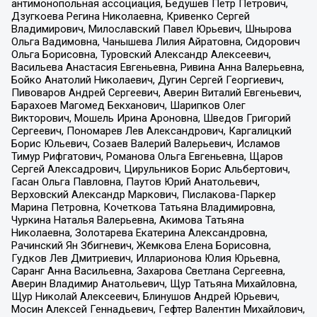
антимонопольная ассоциация, Бедушев Петр Петрович,
Дзугкоева Регина Николаевна, Кривенко Сергей
Владимирович, Милославский Павел Юрьевич, Шнырова
Ольга Вадимовна, Чанышева Лилия Айратовна, Сидорович
Ольга Борисовна, Туровский Александр Алексеевич,
Васильева Анастасия Евгеньевна, Ривина Анна Валерьевна,
Бойко Анатолий Николаевич, Дугин Сергей Георгиевич,
Пивоваров Андрей Сергеевич, Аверин Виталий Евгеньевич,
Барахоев Магомед Бекханович, Шарипков Олег
Викторович, Мошель Ирина Ароновна, Шведов Григорий
Сергеевич, Пономарев Лев Александрович, Каргалицкий
Борис Юльевич, Созаев Валерий Валерьевич, Исламов
Тимур Рифгатович, Романова Ольга Евгеньевна, Щаров
Сергей Алексадрович, Цирульников Борис Альбертович,
Гасан Ольга Павловна, Паутов Юрий Анатольевич,
Верховский Александр Маркович, Пислакова-Паркер
Марина Петровна, Кочеткова Татьяна Владимировна,
Чуркина Наталья Валерьевна, Акимова Татьяна
Николаевна, Золотарева Екатерина Александровна,
Рачинский Ян Збигневич, Жемкова Елена Борисовна,
Гудков Лев Дмитриевич, Илларионова Юлия Юрьевна,
Саранг Анна Васильевна, Захарова Светлана Сергеевна,
Аверин Владимир Анатольевич, Щур Татьяна Михайловна,
Щур Николай Алексеевич, Блинушов Андрей Юрьевич,
Мосин Алексей Геннадьевич, Гефтер Валентин Михайлович,