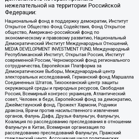
нежелательной на территории Российской
Федерации:
Национальный фонд в поддержку демократии, Институт
Открытое Общество Фонд Содействия, Фонд Открытое
общество, Американо-российский фонд по
экономическому и правовому развитию, Национальный
Демократический Институт Международных Отношений,
MEDIA DEVELOPMENT INVESTMENT FUND, Международный
Республиканский Институт, Открытая Россия, Институт
современной России, Черноморский фонд регионального
сотрудничества, Европейская Платформа за
Демократические Выборы, Международный центр
электоральных исследований, Германский фонд Маршалла
Соединенных Штатов, Тихоокеанский центр защиты
окружающей среды и природных ресурсов, Свободная
Россия, Всемирный конгресс украинцев, Атлантический
совет, Человек в беде, Европейский фонд за демократию,
Джеймстаунский фонд, Прожект Хармони, Родники
дракона, Врачи против насильственного извлечения
органов, Фалунь Дафа, Друзья Фалуньгун, Фалуньгун,
Коалиция по расследованию преследования в отношении
Фалуньгун в Китае, Всемирная организация по
расследованию преследований Фалуньгун, Пражский
гражданский центр, Ассоциация школ политических