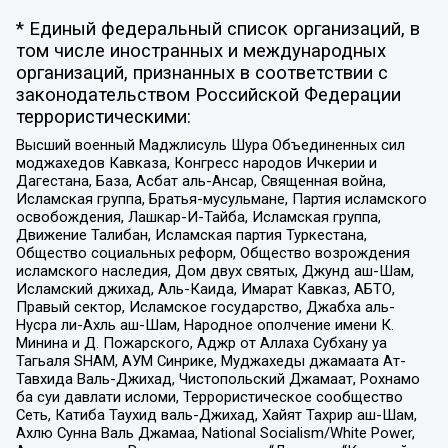
* Единый федеральный список организаций, в
том числе иностранных и международных
организаций, признанных в соответствии с
законодательством Российской Федерации
террористическими:
Высший военный Маджлисуль Шура Объединенных сил
моджахедов Кавказа, Конгресс народов Ичкерии и
Дагестана, База, Асбат аль-Ансар, Священная война,
Исламская группа, Братья-мусульмане, Партия исламского
освобождения, Лашкар-И-Тайба, Исламская группа,
Движение Талибан, Исламская партия Туркестана,
Общество социальных реформ, Общество возрождения
исламского наследия, Дом двух святых, Джунд аш-Шам,
Исламский джихад, Аль-Каида, Имарат Кавказ, АБТО,
Правый сектор, Исламское государство, Джабха аль-
Нусра ли-Ахль аш-Шам, Народное ополчение имени К.
Минина и Д. Пожарского, Аджр от Аллаха Субхану уа
Тагьаля SHAM, АУМ Синрике, Муджахеды джамаата Ат-
Тавхида Валь-Джихад, Чистопольский Джамаат, Рохнамо
ба суи давлати исломи, Террористическое сообщество
Сеть, Катиба Таухид валь-Джихад, Хайят Тахрир аш-Шам,
Ахлю Сунна Валь Джамаа, National Socialism/White Power,