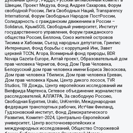
Швеции, Проект Медуза, Фонд Андрея Сахарова, Форум
свободной России, Лига Свободных Наций, Transparеncy
International, Форум Свободных Народов ПостРоссии,
Солидарность с гражданским движением в России –
Solidarus, КрымSOS, Свободный университет, Институт
государственного управления, Форум гражданского
общества Россия, Беллона, Союз жителей островов
Тисима и Хабомаи, Съезд народных депутатов, Гринпис
Интернешнл, Фонд борьбы с коррупцией Инк, Завет
церквей TCCN, Агора, Всемирный фонд природы, BDR
Novaja Gazeta-Europe, Алтай проект, Образовательный дом
прав человека Чернигов, Фонд Дом Прав Человека,
Белорусский дом прав человека имени Бориса Звозскова,
Дом прав человека Тбилиси, Дом прав человека Ереван,
Дом прав человека Крым, Центр дикого лосося, TVR
Studios, ТВ Дождь, Центр европейских исследований им
Вилфрида Мартенса, Сетевое объединение журналистов
расследователей, АЛЛАТРА, За свободную Россию,
Свободная Бурятия, Uralic, UnKremlin, Международная
федерация транспортных рабочих, ИстЧам Финланд,
Гудзоновский институт, Фонд Демократического
Развития, Комитет-2024, Центрально-Европейский
университет, Центр восточноевропейских и
международных исследований, Общество Сторожевой