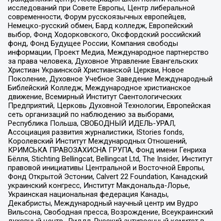
исследований при Совете Европы, Центр либеральной
современности, Форум русскоязычных европейцев,
Немецко-русский обмен, Бард колледж, Европейский
выбор, Фонд Ходорковского, Оксфордский российский
фонд, Фонд Будущее России, Компания свободы
информации, Проект Медиа, Международное партнерство
за права человека, Духовное Управление Евангельских
Христиан Украинской Христианской Церкви, Новое
Поколение, Духовное Учебное Заведение Международный
Библейский Колледж, Международное христианское
движение, Всемирный Институт Саентологических
Предприятий, Церковь Духовной Технологии, Европейская
сеть организаций по наблюдению за выборами,
Республика Польша, СВОБОДНЫЙ ИДЕЛЬ-УРАЛ,
Ассоциация развития журналистики, IStories fonds,
Королевский Институт Международных Отношений,
КРИМСЬКА ПРАВОЗАХИСНА ГРУПА, Фонд имени Генриха
Бёлля, Stichting Bellingcat, Bellingcat Ltd, The Insider, Институт
правовой инициативы Центральной и Восточной Европы,
Фонд Открытой Эстонии, Calvert 22 Foundation, Канадский
украинский конгресс, Институт Макдональда-Лорье,
Украинская национальная федерация Канады,
Декабристы, Международный научный центр им Вудро
Вильсона, Свободная пресса, Возрождение, Всеукраинский
духовный центр , Риддл, Русский антивоенный комитет в