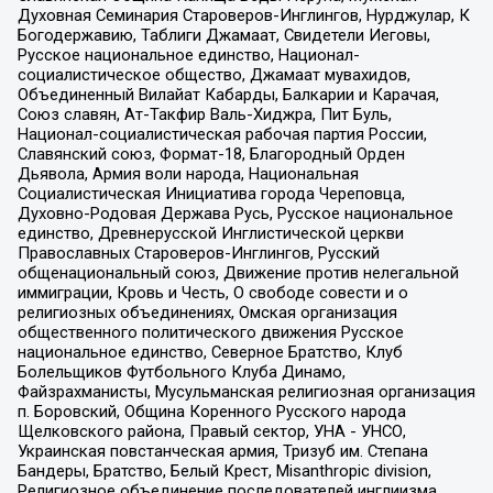
Духовная Семинария Староверов-Инглингов, Нурджулар, К
Богодержавию, Таблиги Джамаат, Свидетели Иеговы,
Русское национальное единство, Национал-
социалистическое общество, Джамаат мувахидов,
Объединенный Вилайат Кабарды, Балкарии и Карачая,
Союз славян, Ат-Такфир Валь-Хиджра, Пит Буль,
Национал-социалистическая рабочая партия России,
Славянский союз, Формат-18, Благородный Орден
Дьявола, Армия воли народа, Национальная
Социалистическая Инициатива города Череповца,
Духовно-Родовая Держава Русь, Русское национальное
единство, Древнерусской Инглистической церкви
Православных Староверов-Инглингов, Русский
общенациональный союз, Движение против нелегальной
иммиграции, Кровь и Честь, О свободе совести и о
религиозных объединениях, Омская организация
общественного политического движения Русское
национальное единство, Северное Братство, Клуб
Болельщиков Футбольного Клуба Динамо,
Файзрахманисты, Мусульманская религиозная организация
п. Боровский, Община Коренного Русского народа
Щелковского района, Правый сектор, УНА - УНСО,
Украинская повстанческая армия, Тризуб им. Степана
Бандеры, Братство, Белый Крест, Misanthropic division,
Религиозное объединение последователей инглиизма,