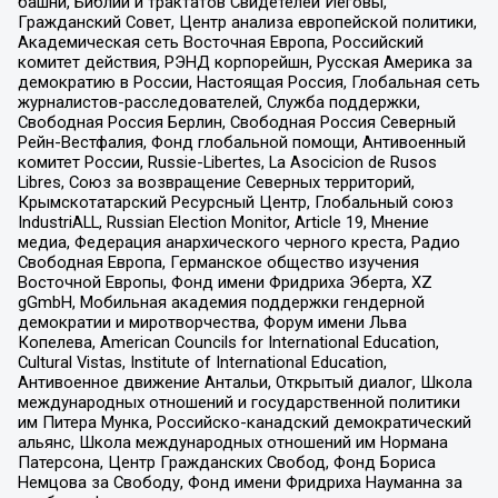
башни, Библии и трактатов Свидетелей Иеговы,
Гражданский Совет, Центр анализа европейской политики,
Академическая сеть Восточная Европа, Российский
комитет действия, РЭНД корпорейшн, Русская Америка за
демократию в России, Настоящая Россия, Глобальная сеть
журналистов-расследователей, Служба поддержки,
Свободная Россия Берлин, Свободная Россия Северный
Рейн-Вестфалия, Фонд глобальной помощи, Антивоенный
комитет России, Russie-Libertes, La Asocicion de Rusos
Libres, Союз за возвращение Северных территорий,
Крымскотатарский Ресурсный Центр, Глобальный союз
IndustriALL, Russian Election Monitor, Article 19, Мнение
медиа, Федерация анархического черного креста, Радио
Свободная Европа, Германское общество изучения
Восточной Европы, Фонд имени Фридриха Эберта, XZ
gGmbH, Мобильная академия поддержки гендерной
демократии и миротворчества, Форум имени Льва
Копелева, American Councils for International Education,
Cultural Vistas, Institute of International Education,
Антивоенное движение Антальи, Открытый диалог, Школа
международных отношений и государственной политики
им Питера Мунка, Российско-канадский демократический
альянс, Школа международных отношений им Нормана
Патерсона, Центр Гражданских Свобод, Фонд Бориса
Немцова за Свободу, Фонд имени Фридриха Науманна за