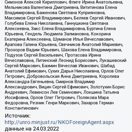
Симонов Алексей Кириллович, Флиге Ирина Анатольевна,
Мельникова Валентина Дмитриевна, Вититинова Елена
Владимировна, Баженова Светлана Куприяновна,
Максимов Сергей Владимирович, Беляев Сергей Иванович,
Голубева Елена Николаевна, Ганнушкина Светлана
Алексеевна, Закс Елена Владимировна, Буртина Елена
Юрьевна, Гендель Людмила Залмановна, Кокорина
Екатерина Алексеевна, Шуманов Илья Вячеславович,
Арапова Галина Юрьевна, Свечников Анатолий Мариевич,
Прохоров Вадим Юрьевич, Шахова Елена Владимировна,
Подузов Сергей Васильевич, Протасова Ирина
Вячеславовна, Литинский Леонид Борисович, Лукашевский
Сергей Маркович, Бахмин Вячеслав Иванович, Шабад
Анатолий Ефимович, Сухих Дарья Николаевна, Орлов Олег
Петрович, Добровольская Анна Дмитриевна, Королева
Александра Евгеньевна, Смирнов Владимир
Александрович, Вицин Сергей Ефимович, Золотухин Борис
Андреевич, Левинсон Лев Семенович, Локшина Татьяна
Иосифовна, Орлов Олег Петрович, Полякова Мара
Федоровна, Резник Генри Маркович, Захаров Герман
Константинович
Источник:
http://unro.minjust.ru/NKOForeignAgent.aspx
данные на
24.03.2022