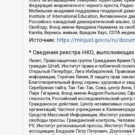
Федерация анархического черного креста, Радио
Мобильная академия поддержки гендерной демократи
Institute of International Education, Антивоенн
Российско-канадский демократический альянс, 
Свободу, Фонд имени Фридриха Науманна за свобо
Karelia, Вернись живым, Фридом Хаус, СОТА меди
Источник:
https://minjust.gov.ru/ru/doc
* Сведения реестра НКО, выполняющих 
Лилит, Правозащитная группа Гражданин.Армия.П
граждан Штаб, Институт права и публичной поли
Открытый Петербург, Лига Избирателей, Правова
информации, Горячая Линия, В защиту прав закл
Благотворительный фонд охраны здоровья и защи
Серебряная тайга, Так-Так-Так, Сова, центр Анн
Парк Гагарина, Фонд имени Андрея Рылькова, Сф
гласности, Российский исследовательский центр 
Гражданское действие, Центр независимых соци
организаций, Частное учреждение в Калининград
Средств Массовой Информации, Институт развити
свободы прессы, Гражданский контроль, Человек
РУ, Институт региональной прессы, Институт Ра
ассоциация, Бедушев Петр Петрович, Дзугкоева 