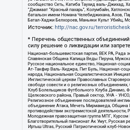
сообщество Сеть, Катиба Таухид валь-Джихад, Хай
“Джамаат “Красный пахарь”, Колумбайн, Хатлонск
батальон имени Номана Челебиджихана, Азов, Па
Батал-Хаджи Белхороев, Маньяки Культ Убийц, М
Источник:
http://nac.gov.ru/terroristichesk
* Перечень общественных объединений 
силу решение о ликвидации или запрете
Национал-большевистская партия, ВЕК РА, Рада 
Славянская Община Капища Веды Перуна, Мужская
Русское национальное единство, Национал-социа
Ат-Такфир Валь-Хиджра, Пит Буль, Национал-соц
народа, Национальная Социалистическая Инициат
Инглистической церкви Православных Староверов
свободе совести и о религиозных объединениях,
Клуб Болельщиков Футбольного Клуба Динамо, Фа
Щелковского района, Правый сектор, УНА - УНСО, У
Религиозное объединение последователей инглии
объединение Атака, Мечеть Мирмамеда, Община К
противодействии экстремистской деятельности, 
Молодежная правозащитная группа МПГ, Курсом П
Благотворительный пансионат Ак Умут, Русская ре
Иртыш Ultras, Русский Патриотический клуб-Нов