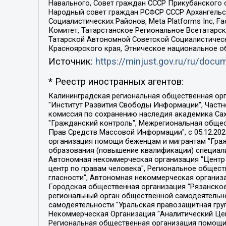
Навального, Совет граждан СССР Прикубанского 
Народный совет граждан РСФСР СССР Архангельск
Социалистических Районов, Meta Platforms Inc, 
Комитет, Татарстанское Региональное Всетатар
Татарской Автономной Советской Социалистическ
Красноярского края, Этническое национальное о
Источник:
https://minjust.gov.ru/ru/doc
* Реестр иностранных агентов:
Калининградская региональная общественная организация "Экозащита!-Женсовет", Фонд содействия защите прав и свобод граждан "Общественный вердикт", Фонд "Институт Развития Свободы Информации", Частное учреждение "Информационное агентство МЕМО. РУ", Региональная общественная организация "Общественная комиссия по сохранению наследия академика Сахарова", Фонд поддержки свободы прессы, Санкт-Петербургская общественная правозащитная организация "Гражданский контроль", Межрегиональная общественная организация "Информационно-просветительский центр "Мемориал", Региональный Фонд "Центр Защиты Прав Средств Массовой Информации", с 05.12.2023 Фонд "Центр Защиты Прав Средств массовой информации", Региональная общественная благотворительная организация помощи беженцам и мигрантам "Гражданское содействие", Негосударственное образовательное учреждение дополнительного профессионального образования (повышение квалификации) специалистов "АКАДЕМИЯ ПО ПРАВАМ ЧЕЛОВЕКА", Свердловская региональная общественная организация "Сутяжник", Автономная некоммерческая организация "Центр независимых социологических исследований", Союз общественных объединений "Российский исследовательский центр по правам человека", Региональное общественное учреждение научно-информационный центр "МЕМОРИАЛ", Некоммерческая организация "Фонд защиты гласности", Автономная некоммерческая организация "Институт прав человека", Городская общественная организация "Екатеринбургское общество "МЕМОРИАЛ", Городская общественная организация "Рязанское историко-просветительское и правозащитное общество "Мемориал" (Рязанский Мемориал), Челябинский региональный орган общественной самодеятельности – женское общественное объединение "Женщины Евразии", Челябинский региональный орган общественной самодеятельности "Уральская правозащитная группа", Фонд содействия защите здоровья и социальной справедливости имени Андрея Рылькова, Автономная Некоммерческая Организация "Аналитический Центр Юрия Левады", Автономная некоммерческая организация социальной поддержки населения "Проект Апрель", Региональная общественная организация помощи женщинам и детям, находящимся в кризисной ситуации "Информационно-методический центр "Анна", Фонд содействия развитию массовых коммуникаций и правовому просвещению "Так-так-Так", Фонд содействия устойчивому развитию "Серебряная тайга", Свердловский региональный общественный фонд социальных проектов "Новое время", "Idel.Реалии", Кавказ.Реалии, Крым.Реалии, Телеканал Настоящее Время, Татаро-башкирская служба Радио Свобода (Azatliq Radiosi), Радио Свободная Европа/Радио Свобода (PCE/PC), "Сибирь.Реалии", "Фактограф", Благотворительный фонд помощи осужденным и их семьям, Автономная некоммерческая организация "Институт глобализации и социальных движений", Фонд "В защиту прав заключенных", Частное учреждение "Центр поддержки и содействия развитию средств массовой информации", Пензенский региональный общественный благотворительный фонд "Гражданский союз", "Север.Реалии", Некоммерческая организация Фонд "Правовая инициатива", 