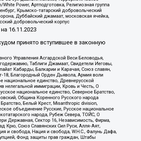
/White Power, Артподготовка, Религиозная группа
Оренбург, Крымско-татарский добровольческий
орона, Дуббайский джамаат, московская ячейка,
усский добровольческий корпус
 на
16.11.2023
судом принято вступившее в законную
вного Управления Асгардской Веси Беловодья,
годержавию, Таблиги Джамаат, Свидетели Иеговы,
айат Кабарды, Балкарии и Карачая, Союз славян,
т-18, Благородный Орден Дьявола, Армия воли
ое национальное единство, Древнерусской
 нелегальной иммиграции, Кровь и Честь, О
усское национальное единство, Северное Братство,
ровский, Община Коренного Русского народа
атство, Белый Крест, Misanthropic division,
еское объединение Русские, Русское национальное
котатарского народа, Рубеж Севера, ТОЙС, О
ри Державная, Сектор 16, Независимость, Фирма,
д Крю, Союз Славянских Сил Руси, Алля-Аят,
я и свобода, Нация и свобода, W.H.С., Фалунь Дафа,
рупцией, Фонд защиты прав граждан, Штабы