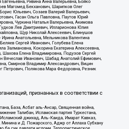
 Евгеньевна, Ривина Анна Валерьевна, Бойко
хоев Магомед Бекханович, Шарипков Олег
Борис Юльевич, Созаев Валерий Валерьевич,
тович, Гасан Ольга Павловна, Паутов Юрий
ровна, Чуркина Наталья Валерьевна, Акимова
 Гудков Лев Дмитриевич, Илларионова Юлия
ихайловна, Щур Николай Алексеевич, Блинушов
е Ирина Анатольевна, Мельникова Валентина
Беляев Сергей Иванович, Голубева Елена
ила Залмановна, Кокорина Екатерина Алексеевна,
, Шахова Елена Владимировна, Подузов Сергей
ин Вячеслав Иванович, Шабад Анатолий Ефимович,
вна, Смирнов Владимир Александрович, Вицин
ег Петрович, Полякова Мара Федоровна, Резник
ганизаций, признанных в соответствии с
на, База, Асбат аль-Ансар, Священная война,
ижение Талибан, Исламская партия Туркестана,
Исламский джихад, Аль-Каида, Имарат Кавказ,
 Минина и Д. Пожарского, Аджр от Аллаха Субхану
о ба суи давлати исломи, Террористическое