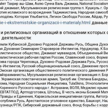
ят Тахрир аш-Шам, Ахлю Сунна Валь Джамаа, National Socialism
ий джамаат, Мусульманская религиозная группа п. Кушкуль г. 
ртия исламского возрождения Таджикистана, Народная самооб
олодёжь Которая Улыбается, Легион Свобода России, Айдар, Р
ie-i-ekstremistskie-organizacii-i-materialy.html
данные
и религиозных организаций в отношении которых 
 деятельности:
земли Кубанской Духовно Родовой Державы Русь, Община Духо
 Духовная Семинария Староверов-Инглингов, Нурджулар, К Бо
листическое общество, Джамаат мувахидов, Объединенный Вил
иалистическая рабочая партия России, Славянский союз, Форма
ива города Череповца, Духовно-Родовая Держава Русь, Русск
-Инглингов, Русский общенациональный союз, Движение против
 Омская организация общественного политического движения Р
йзрахманисты, Мусульманская религиозная организация п. Бо
краинская повстанческая армия, Тризуб им. Степана Бандеры, Бр
зма, Народная Социальная Инициатива, TulaSkins, Этнополитич
оренного Русского народа г. Астрахани, ВОЛЯ, Меджлис крымс
РЕВТАТПОД, Артподготовка, Штольц, В честь иконы Божией Мате
равды и Единения, Каракольская инициативная группа, Автогра
спублика Русь, Арестантское уголовное единство, Башкорт, Наци
окузнецк/РПК, Сибирский державный союз, Фонд борьбы с кор