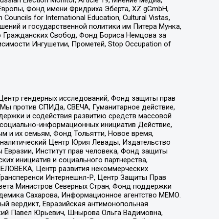
Европы, Фонд имени Фридриха Эберта, XZ gGmbH,
ls for International Education, Cultural Vistas,
ошений и государственной политики им Питера Мунка,
 Гражданских Свобод, Фонд Бориса Немцова за
имости Ингушетии, Прометей, Stop Occupation of
 Центр гендерных исследований, Фонд защиты прав
 Мы против СПИДа, СВЕЧА, Гуманитарное действие,
ддержки и содействия развитию средств массовой
р социально-информационных инициатив Действие,
 и их семьям, Фонд Тольятти, Новое время,
, Аналитический Центр Юрия Левады, Издательство
 Евразии, Институт прав человека, Фонд защиты
ких инициатив и социального партнерства,
ЕЛОВЕКА, Центр развития некоммерческих
 Трансперенси Интернешнл-Р, Центр Защиты Прав
овета Министров Северных Стран, Фонд поддержки
адемика Сахарова, Информационное агентство МЕМО.
ый вердикт, Евразийская антимонопольная
кий Павел Юрьевич, Шнырова Ольга Вадимовна,