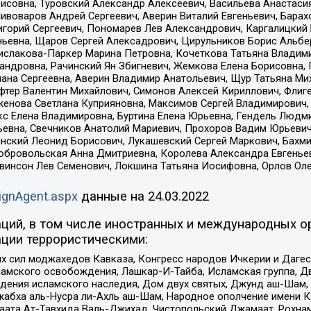
совна, Туровский Александр Алексеевич, Васильева Анастасия
Пивоваров Андрей Сергеевич, Аверин Виталий Евгеньевич, Бара
горий Сергеевич, Пономарев Лев Александрович, Каргалицкий 
ньевна, Щаров Сергей Алексадрович, Цирульников Борис Альбер
ислакова-Паркер Марина Петровна, Кочеткова Татьяна Владими
сандровна, Рачинский Ян Збигневич, Жемкова Елена Борисовна,
лана Сергеевна, Аверин Владимир Анатольевич, Щур Татьяна М
фтер Валентин Михайлович, Симонов Алексей Кириллович, Флиг
женова Светлана Куприяновна, Максимов Сергей Владимирович, 
кс Елена Владимировна, Буртина Елена Юрьевна, Гендель Людм
евна, Свечников Анатолий Мариевич, Прохоров Вадим Юрьевич
инский Леонид Борисович, Лукашевский Сергей Маркович, Бахм
Добровольская Анна Дмитриевна, Королева Александра Евгенье
евинсон Лев Семенович, Локшина Татьяна Иосифовна, Орлов Ол
ignAgent.aspx
данные на
24.03.2022
ций, в том числе иностранных и международных ор
ции террористическими:
ил моджахедов Кавказа, Конгресс народов Ичкерии и Дагеста
ламского освобождения, Лашкар-И-Тайба, Исламская группа, Дв
ения исламского наследия, Дом двух святых, Джунд аш-Шам, 
жабха аль-Нусра ли-Ахль аш-Шам, Народное ополчение имени К.
ата Ат-Тавхида Валь-Джихад, Чистопольский Джамаат, Рохнам