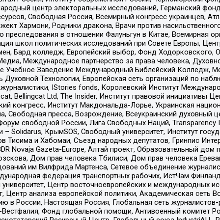
родный центр электоральных исследований, Германский фонд
рсов, Свободная Россия, Всемирный конгресс украинцев, Атла
ект Хармони, Родники дракона, Врачи против насильственного
ию преследования в отношении Фалуньгун в Китае, Всемирная о
ация школ политических исследований при Совете Европы, Цен
мен, Бард колледж, Европейский выбор, Фонд Ходорковского,
едиа, Международное партнерство за права человека, Духовно
ое Учебное Заведение Международный Библейский Колледж, М
ь Духовной Технологии, Европейская сеть организаций по наб
урналистики, IStories fonds, Королевский Институт Между
gcat, Bellingcat Ltd, The Insider, Институт правовой инициатив
инский конгресс, Институт Макдональда-Лорье, Украинская нац
, Свободная пресса, Возрождение, Всеукраинский духовный цен
орум свободной России, Лига Свободных Наций, Transparеncy I
– Solidarus, КрымSOS, Свободный университет, Институт госу
в Тисима и Хабомаи, Съезд народных депутатов, Гринпис Инте
DR Novaja Gazeta-Europe, Алтай проект, Образовательный дом 
зскова, Дом прав человека Тбилиси, Дом прав человека Ерева
едований им Вилфрида Мартенса, Сетевое объединение журнали
Международная федерация транспортных рабочих, ИстЧам Финлан
й университет, Центр восточноевропейских и международных и
, Центр анализа европейской политики, Академическая сеть Во
ю в России, Настоящая Россия, Глобальная сеть журналистов
естфалия, Фонд глобальной помощи, Антивоенный комитет России,
татарский Ресурсный Центр, Глобальный союз IndustriALL, Russi