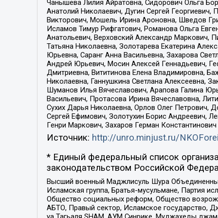
Чанышева Лилия Айратовна, Сидорович Ольга Бори
Анатолий Николаевич, Дугин Сергей Георгиевич, 
Викторович, Мошель Ирина Ароновна, Шведов Гри
Исламов Тимур Рифгатович, Романова Ольга Евге
Анатольевич, Верховский Александр Маркович, П
Татьяна Николаевна, Золотарева Екатерина Алек
Юрьевна, Саранг Анна Васильевна, Захарова Свет
Андрей Юрьевич, Мосин Алексей Геннадьевич, Ге
Дмитриевна, Вититинова Елена Владимировна, Ба
Николаевна, Ганнушкина Светлана Алексеевна, За
Шуманов Илья Вячеславович, Арапова Галина Юрь
Васильевич, Протасова Ирина Вячеславовна, Лит
Сухих Дарья Николаевна, Орлов Олег Петрович, 
Сергей Ефимович, Золотухин Борис Андреевич, Л
Генри Маркович, Захаров Герман Константинович
Источник:
http://unro.minjust.ru/NKOFore
* Единый федеральный список организа
законодательством Российской Федера
Высший военный Маджлисуль Шура Объединенных с
Исламская группа, Братья-мусульмане, Партия ис
Общество социальных реформ, Общество возрожд
АБТО, Правый сектор, Исламское государство, Д
уа Тагьаля SHAM, АУМ Синрике, Муджахеды джама