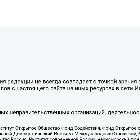
 редакции не всегда совпадает с точкой зрения а
ов с настоящего сайта на иных ресурсах в сети И
ых неправительственных организаций, деятельнос
ститут Открытое Общество Фонд Содействия, Фонд Открытое 
альный Демократический Институт Международных Отношений,
тая Россия, Институт современной России, Черноморский фонд