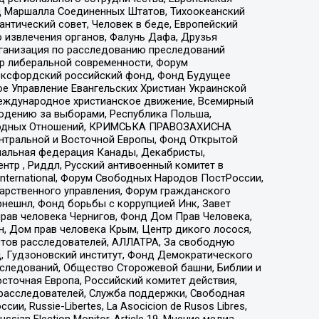
 Маршалла Соединенных Штатов, Тихоокеанский
нтический совет, Человек в беде, Европейский
 извлечения органов, Фалунь Дафа, Друзья
рганизация по расследованию преследований
тр либеральной современности, Форум
 Оксфордский российский фонд, Фонд Будущее
е Управление Евангельских Христиан Украинской
еждународное христианское движение, Всемирный
людению за выборами, Республика Польша,
народных Отношений, КРИМСЬКА ПРАВОЗАХИСНА
ы Центральной и Восточной Европы, Фонд Открытой
иональная федерация Канады, Декабристы,
тр , Риддл, Русский антивоенный комитет в
nternational, Форум Свободных Народов ПостРоссии,
дарственного управления, Форум гражданского
рнешнл, Фонд борьбы с коррупцией Инк, Завет
прав человека Чернигов, Фонд Дом Прав Человека,
н, Дом прав человека Крым, Центр дикого лосося,
стов расследователей, АЛЛАТРА, За свободную
д, Гудзоновский институт, Фонд Демократического
сследований, Общество Сторожевой башни, Библии и
сточная Европа, Российский комитет действия,
-расследователей, Служба поддержки, Свободная
 Russie-Libertes, La Asocicion de Rusos Libres,
an Election Monitor, Article 19, Мнение медиа,