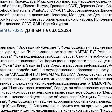
округа г. Краснодара, Мужское государство, Народное объедин
ой области, Проект Штурм, Граждане СССР, Держава Союз Сов
Facebook, Instagram, WhatsApp, СИЧ-С14, Добровольческое Движ
ское общественное движение, Невоград, Молодежное Демократ
ой Республики, Конгресс ойрат-калмыцкого народа, Исполнит
бъединение, ЛГБТ, Я.МЫ Сергей Фургал
uments/7822/
данные на
03.05.2024
Общество с ограниченной ответственностью "Радио Свободная Европа/Радио Свобода", Чешское информационное агентство "MEDIUM-ORIENT", Красноярская региональная общественная организация "Мы против СПИДа", Камалягин Денис Николаевич, Маркелов Сергей Евгеньевич, Пономарев Лев Александрович, Савицкая Людмила Алексеевна, Автономная некоммерческая организация "Центр по работе с проблемой насилия "НАСИЛИЮ.НЕТ", Межрегиональный профессиональный союз работников здравоохранения "Альянс врачей", Юридическое лицо, зарегистрированное в Латвийской Республике, SIA "Medusa Project" (регистрационный номер 40103797863, дата регистрации 10.06.2014), Некоммерческая организация "Фонд по борьбе с коррупцией", Автономная некоммерческая организация "Институт права и публичной политики", Баданин Роман Сергеевич, Гликин Максим Александрович, Железнова Мария Михайловна, Лукьянова Юлия Сергеевна, Маетная Елизавета Витальевна, Маняхин Петр Борисович, Чуракова Ольга Владимировна, Ярош Юлия Петровна, Юридическое лицо "The Insider SIA", зарегистрированное в Риге, Латвийская Республика (дата регистрации 26.06.2015), являющееся администратором доменного имени интернет-издания "The Insider SIA", https://theins.ru, Постернак Алексей Евгеньевич, Рубин Михаил Аркадьевич, Анин Роман Александрович, Юридическое лицо Istories fonds, зарегистрированное в Латвийской Республике (регистрационный номер 50008295751, дата регистрации 24.02.2020), Великовский Дмитрий Александрович, Долинина Ирина Николаевна, Мароховская Алеся Алексеевна, Шлейнов Роман Юрьевич, Шмагун Олеся Валентиновна, Общество с ограниченной ответственностью "Альтаир 2021", Общество с ограниченной ответственностью "Вега 2021", Общество с ограниченной ответственностью "Главный редактор 2021", Общество с ограниченной ответственностью "Ромашки монолит", Важенков Артем Валерьевич, Ивановская областная общественная организация "Центр гендерных исследований", Гурман Юрий Альбертович, Медиапроект "ОВД-Инфо", Егоров Владимир Владимирович, Жилинский Владимир Александрович, Общество с ограниченной ответственностью "ЗП", Иванова София Юрьевна, Карезина Инна Павловна, Кильтау Екатерина Викторовна, Петров Алексей Викторович, Пискунов Сергей Евгеньевич, Смирнов Сергей Сергеевич, Тихонов Михаил Сергеевич, Общество с ограниченной ответственностью "ЖУРНАЛИСТ-ИНОСТРАННЫЙ АГЕНТ", Арапова Галина Юрьевна, Вольтская Татьяна Анатольевна, Американская компания "Mason G.E.S. Anonymous Foundation" (США), являющаяся владельцем интернет-издания https://mnews.world/, Компания "Stichting Bellingcat", зарегистрированная в Нидерландах (дата регистрации 11.07.2018), Захаров Андрей Вячеславович, Клепиковская Екатерина Дмитриевна, Общество с ограниченной ответственностью "МЕМО", Перл Роман Александрович, Симонов Евгений Алексеевич, Соловьева Елена Анатольевна, Сотников Даниил Владимирович, Сурначева Елизавета Дмитриевна, Автономная некоммерческая организация по защите прав человека и информированию населения "Якутия – Наше Мнение", Общество с ограниченной ответственностью "Москоу диджитал медиа", с 26.01.2023 Общество с ограниченной ответственностью "Чайка Белые сады", Ветошкина Валерия Валерьевна, Заговора Максим Александрович, Межрегиональное общественное движение "Российская ЛГБТ - сеть", Оленичев Максим Владимирович, Павлов Иван Юрьевич, Скворцова Елена Сергеевна, Общество с ограниченной ответственностью "Как бы инагент", Кочетков Игорь Викторович, Общество с ограниченной ответственностью "Честные выборы", Еланчик Олег Александрович, Общество с ограниченной ответственностью "Нобелевский призыв", Гималова Регина Эмилевна, Григорьев Андрей Валерьевич, Григорьева Алина Александровна, Ассоциация по содействию защите прав призывников, альтернативнослужащих и военнослужащих "Правозащитная группа "Гражданин.Армия.Право", Хисамова Регина Фаритовна, Автономная некоммерческая организация по реализа