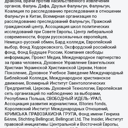
дракона, Врачи против насильственного извлечения
органов, Фалунь Дафа, Друзья Фалуньгун, Фалуньгун,
Коалиция по расследованию преследования в отношении
Фалуньгун в Китае, Всемирная организация по
расследованию преследований Фалуньгун, Пражский
гражданский центр, Ассоциация школ политических
исследований при Совете Европы, Центр либеральной
современности, Форум русскоязычных европейцев,
Немецко-русский обмен, Бард колледж, Европейский
выбор, Фонд Ходорковского, Оксфордский российский
фонд, Фонд Будущее России, Компания свободы
информации, Проект Медиа, Международное партнерство
за права человека, Духовное Управление Евангельских
Христиан Украинской Христианской Церкви, Новое
Поколение, Духовное Учебное Заведение Международный
Библейский Колледж, Международное христианское
движение, Всемирный Институт Саентологических
Предприятий, Церковь Духовной Технологии, Европейская
сеть организаций по наблюдению за выборами,
Республика Польша, СВОБОДНЫЙ ИДЕЛЬ-УРАЛ,
Ассоциация развития журналистики, IStories fonds,
Королевский Институт Международных Отношений,
КРИМСЬКА ПРАВОЗАХИСНА ГРУПА, Фонд имени Генриха
Бёлля, Stichting Bellingcat, Bellingcat Ltd, The Insider, Институт
правовой инициативы Центральной и Восточной Европы,