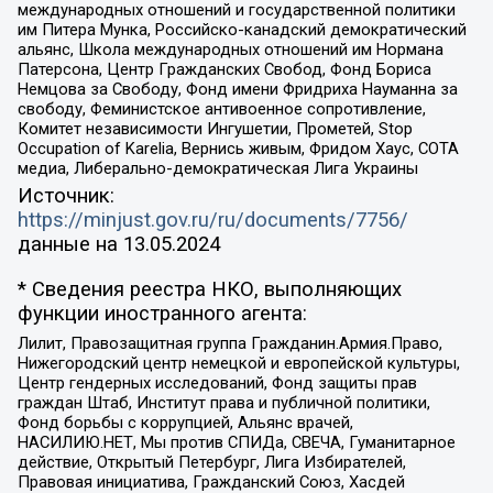
международных отношений и государственной политики
им Питера Мунка, Российско-канадский демократический
альянс, Школа международных отношений им Нормана
Патерсона, Центр Гражданских Свобод, Фонд Бориса
Немцова за Свободу, Фонд имени Фридриха Науманна за
свободу, Феминистское антивоенное сопротивление,
Комитет независимости Ингушетии, Прометей, Stop
Occupation of Karelia, Вернись живым, Фридом Хаус, СОТА
медиа, Либерально-демократическая Лига Украины
Источник:
https://minjust.gov.ru/ru/documents/7756/
данные на
13.05.2024
* Сведения реестра НКО, выполняющих
функции иностранного агента:
Лилит, Правозащитная группа Гражданин.Армия.Право,
Нижегородский центр немецкой и европейской культуры,
Центр гендерных исследований, Фонд защиты прав
граждан Штаб, Институт права и публичной политики,
Фонд борьбы с коррупцией, Альянс врачей,
НАСИЛИЮ.НЕТ, Мы против СПИДа, СВЕЧА, Гуманитарное
действие, Открытый Петербург, Лига Избирателей,
Правовая инициатива, Гражданский Союз, Хасдей