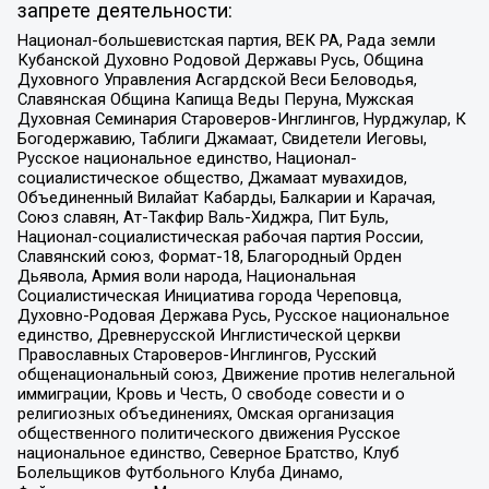
запрете деятельности:
Национал-большевистская партия, ВЕК РА, Рада земли
Кубанской Духовно Родовой Державы Русь, Община
Духовного Управления Асгардской Веси Беловодья,
Славянская Община Капища Веды Перуна, Мужская
Духовная Семинария Староверов-Инглингов, Нурджулар, К
Богодержавию, Таблиги Джамаат, Свидетели Иеговы,
Русское национальное единство, Национал-
социалистическое общество, Джамаат мувахидов,
Объединенный Вилайат Кабарды, Балкарии и Карачая,
Союз славян, Ат-Такфир Валь-Хиджра, Пит Буль,
Национал-социалистическая рабочая партия России,
Славянский союз, Формат-18, Благородный Орден
Дьявола, Армия воли народа, Национальная
Социалистическая Инициатива города Череповца,
Духовно-Родовая Держава Русь, Русское национальное
единство, Древнерусской Инглистической церкви
Православных Староверов-Инглингов, Русский
общенациональный союз, Движение против нелегальной
иммиграции, Кровь и Честь, О свободе совести и о
религиозных объединениях, Омская организация
общественного политического движения Русское
национальное единство, Северное Братство, Клуб
Болельщиков Футбольного Клуба Динамо,