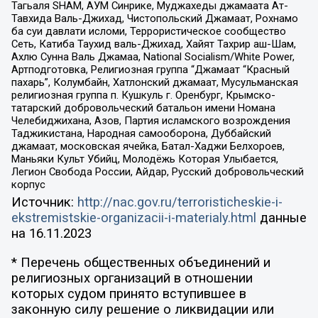
Тагьаля SHAM, АУМ Синрике, Муджахеды джамаата Ат-
Тавхида Валь-Джихад, Чистопольский Джамаат, Рохнамо
ба суи давлати исломи, Террористическое сообщество
Сеть, Катиба Таухид валь-Джихад, Хайят Тахрир аш-Шам,
Ахлю Сунна Валь Джамаа, National Socialism/White Power,
Артподготовка, Религиозная группа “Джамаат “Красный
пахарь”, Колумбайн, Хатлонский джамаат, Мусульманская
религиозная группа п. Кушкуль г. Оренбург, Крымско-
татарский добровольческий батальон имени Номана
Челебиджихана, Азов, Партия исламского возрождения
Таджикистана, Народная самооборона, Дуббайский
джамаат, московская ячейка, Батал-Хаджи Белхороев,
Маньяки Культ Убийц, Молодёжь Которая Улыбается,
Легион Свобода России, Айдар, Русский добровольческий
корпус
Источник:
http://nac.gov.ru/terroristicheskie-i-
ekstremistskie-organizacii-i-materialy.html
данные
на
16.11.2023
* Перечень общественных объединений и
религиозных организаций в отношении
которых судом принято вступившее в
законную силу решение о ликвидации или