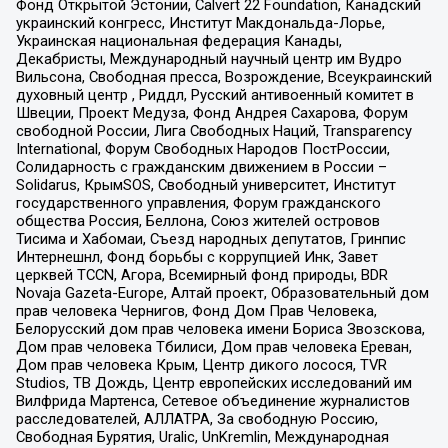
Фонд Открытой Эстонии, Calvert 22 Foundation, Канадский
украинский конгресс, Институт Макдональда-Лорье,
Украинская национальная федерация Канады,
Декабристы, Международный научный центр им Вудро
Вильсона, Свободная пресса, Возрождение, Всеукраинский
духовный центр , Риддл, Русский антивоенный комитет в
Швеции, Проект Медуза, Фонд Андрея Сахарова, Форум
свободной России, Лига Свободных Наций, Transparеncy
International, Форум Свободных Народов ПостРоссии,
Солидарность с гражданским движением в России –
Solidarus, КрымSOS, Свободный университет, Институт
государственного управления, Форум гражданского
общества Россия, Беллона, Союз жителей островов
Тисима и Хабомаи, Съезд народных депутатов, Гринпис
Интернешнл, Фонд борьбы с коррупцией Инк, Завет
церквей TCCN, Агора, Всемирный фонд природы, BDR
Novaja Gazeta-Europe, Алтай проект, Образовательный дом
прав человека Чернигов, Фонд Дом Прав Человека,
Белорусский дом прав человека имени Бориса Звозскова,
Дом прав человека Тбилиси, Дом прав человека Ереван,
Дом прав человека Крым, Центр дикого лосося, TVR
Studios, ТВ Дождь, Центр европейских исследований им
Вилфрида Мартенса, Сетевое объединение журналистов
расследователей, АЛЛАТРА, За свободную Россию,
Свободная Бурятия, Uralic, UnKremlin, Международная