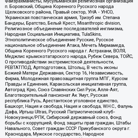
Файзрахманисты, Мусульманская религиозная организация
п. Боровский, Община Коренного Русского народа
Щелковского района, Правый сектор, УНА - УНСО,
Украинская повстанческая армия, Тризуб им. Степана
Бандеры, Братство, Белый Крест, Misanthropic division,
Религиозное объединение последователей инглиизма,
Народная Социальная Инициатива, TulaSkins,
Этнополитическое объединение Русские, Русское
национальное объединение Атака, Мечеть Мирмамеда,
Община Коренного Русского народа г. Астрахани, ВОЛЯ,
Меджлис крымскотатарского народа, Рубеж Севера, ТОЙС,
О противодействии экстремистской деятельности,
РЕВТАТПОД, Артподготовка, Штольц, В честь иконы
Божией Матери Державная, Сектор 16, Независимость,
Фирма, Молодежная правозащитная группа МПГ, Курсом
Правды и Единения, Каракольская инициативная группа,
Автоград Крю, Союз Славянских Сил Руси, Алля-Аят,
Благотворительный пансионат Ак Умут, Русская
республика Русь, Арестантское уголовное единство,
Башкорт, Нация и свобода, Нация и свобода, W.H.С., Фалунь
Дафа, Иртыш Ultras, Русский Патриотический клуб-
Новокузнецк/РПК, Сибирский державный союз, Фонд
борьбы с коррупцией, Фонд защиты прав граждан, Штабы
Навального, Совет граждан СССР Прикубанского округа г.
Краснодара, Мужское государство, Народное