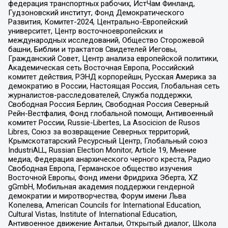
федерация транспортных рабочих, ИстЧам Финланд,
Гудзоновский институт, Фонд Демократического
Развития, Комитет-2024, Центрально-Европейский
университет, Центр восточноевропейских и
международных исследований, Общество Сторожевой
башни, Библии и трактатов Свидетелей Иеговы,
Гражданский Совет, Центр анализа европейской политики,
Академическая сеть Восточная Европа, Российский
комитет действия, РЭНД корпорейшн, Русская Америка за
демократию в России, Настоящая Россия, Глобальная сеть
журналистов-расследователей, Служба поддержки,
Свободная Россия Берлин, Свободная Россия Северный
Рейн-Вестфалия, Фонд глобальной помощи, Антивоенный
комитет России, Russie-Libertes, La Asocicion de Rusos
Libres, Союз за возвращение Северных территорий,
Крымскотатарский Ресурсный Центр, Глобальный союз
IndustriALL, Russian Election Monitor, Article 19, Мнение
медиа, Федерация анархического черного креста, Радио
Свободная Европа, Германское общество изучения
Восточной Европы, Фонд имени Фридриха Эберта, XZ
gGmbH, Мобильная академия поддержки гендерной
демократии и миротворчества, Форум имени Льва
Копелева, American Councils for International Education,
Cultural Vistas, Institute of International Education,
Антивоенное движение Антальи, Открытый диалог, Школа