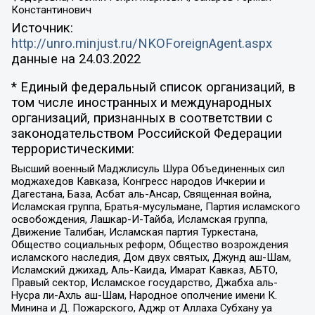
Константинович
Источник:
http://unro.minjust.ru/NKOForeignAgent.aspx
данные на
24.03.2022
* Единый федеральный список организаций, в
том числе иностранных и международных
организаций, признанных в соответствии с
законодательством Российской Федерации
террористическими:
Высший военный Маджлисуль Шура Объединенных сил
моджахедов Кавказа, Конгресс народов Ичкерии и
Дагестана, База, Асбат аль-Ансар, Священная война,
Исламская группа, Братья-мусульмане, Партия исламского
освобождения, Лашкар-И-Тайба, Исламская группа,
Движение Талибан, Исламская партия Туркестана,
Общество социальных реформ, Общество возрождения
исламского наследия, Дом двух святых, Джунд аш-Шам,
Исламский джихад, Аль-Каида, Имарат Кавказ, АБТО,
Правый сектор, Исламское государство, Джабха аль-
Нусра ли-Ахль аш-Шам, Народное ополчение имени К.
Минина и Д. Пожарского, Аджр от Аллаха Субхану уа