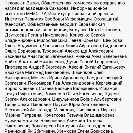
Человек и Закон, Общественная комиссия по сохранению
наследия академика Сахарова, Информационное
агентство МЕМО. РУ, Институт региональной прессы,
Институт Развития Свободы Информации, Экозащита!-
Женсовет, Общественный вердикт, Евразийская
антимонопольная ассоциация, Бедушев Петр Петрович,
Дзугкоева Регина Николаевна, Кривенко Сергей
Владимирович, Милославский Павел Юрьевич, Шнырова
Ольга Вадимовна, Чанышева Лилия Айратовна, Сидорович
Ольга Борисовна, Туровский Александр Алексеевич,
Васильева Анастасия Евгеньевна, Ривина Анна Валерьевна,
Бойко Анатолий Николаевич, Дугин Сергей Георгиевич,
Пивоваров Андрей Сергеевич, Аверин Виталий Евгеньевич,
Барахоев Магомед Бекханович, Шарипков Олег
Викторович, Мошель Ирина Ароновна, Шведов Григорий
Сергеевич, Пономарев Лев Александрович, Каргалицкий
Борис Юльевич, Созаев Валерий Валерьевич, Исламов
Тимур Рифгатович, Романова Ольга Евгеньевна, Щаров
Сергей Алексадрович, Цирульников Борис Альбертович,
Гасан Ольга Павловна, Паутов Юрий Анатольевич,
Верховский Александр Маркович, Пислакова-Паркер
Марина Петровна, Кочеткова Татьяна Владимировна,
Чуркина Наталья Валерьевна, Акимова Татьяна
Николаевна, Золотарева Екатерина Александровна,
Рачинский Ян Збигневич, Жемкова Елена Борисовна,