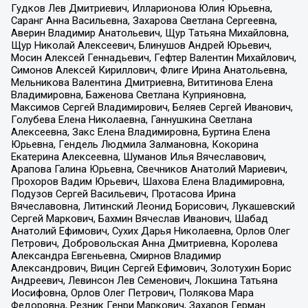
Гудков Лев Дмитриевич, Илларионова Юлия Юрьевна,
Саранг Анна Васильевна, Захарова Светлана Сергеевна,
Аверин Владимир Анатольевич, Щур Татьяна Михайловна,
Щур Николай Алексеевич, Блинушов Андрей Юрьевич,
Мосин Алексей Геннадьевич, Гефтер Валентин Михайлович,
Симонов Алексей Кириллович, Флиге Ирина Анатольевна,
Мельникова Валентина Дмитриевна, Вититинова Елена
Владимировна, Баженова Светлана Куприяновна,
Максимов Сергей Владимирович, Беляев Сергей Иванович,
Голубева Елена Николаевна, Ганнушкина Светлана
Алексеевна, Закс Елена Владимировна, Буртина Елена
Юрьевна, Гендель Людмила Залмановна, Кокорина
Екатерина Алексеевна, Шуманов Илья Вячеславович,
Арапова Галина Юрьевна, Свечников Анатолий Мариевич,
Прохоров Вадим Юрьевич, Шахова Елена Владимировна,
Подузов Сергей Васильевич, Протасова Ирина
Вячеславовна, Литинский Леонид Борисович, Лукашевский
Сергей Маркович, Бахмин Вячеслав Иванович, Шабад
Анатолий Ефимович, Сухих Дарья Николаевна, Орлов Олег
Петрович, Добровольская Анна Дмитриевна, Королева
Александра Евгеньевна, Смирнов Владимир
Александрович, Вицин Сергей Ефимович, Золотухин Борис
Андреевич, Левинсон Лев Семенович, Локшина Татьяна
Иосифовна, Орлов Олег Петрович, Полякова Мара
Федоровна, Резник Генри Маркович, Захаров Герман