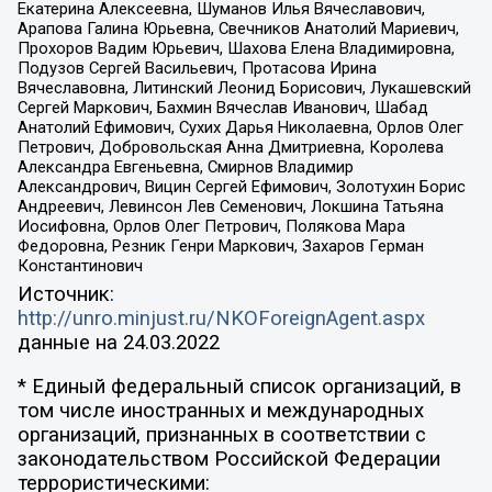
Екатерина Алексеевна, Шуманов Илья Вячеславович,
Арапова Галина Юрьевна, Свечников Анатолий Мариевич,
Прохоров Вадим Юрьевич, Шахова Елена Владимировна,
Подузов Сергей Васильевич, Протасова Ирина
Вячеславовна, Литинский Леонид Борисович, Лукашевский
Сергей Маркович, Бахмин Вячеслав Иванович, Шабад
Анатолий Ефимович, Сухих Дарья Николаевна, Орлов Олег
Петрович, Добровольская Анна Дмитриевна, Королева
Александра Евгеньевна, Смирнов Владимир
Александрович, Вицин Сергей Ефимович, Золотухин Борис
Андреевич, Левинсон Лев Семенович, Локшина Татьяна
Иосифовна, Орлов Олег Петрович, Полякова Мара
Федоровна, Резник Генри Маркович, Захаров Герман
Константинович
Источник:
http://unro.minjust.ru/NKOForeignAgent.aspx
данные на
24.03.2022
* Единый федеральный список организаций, в
том числе иностранных и международных
организаций, признанных в соответствии с
законодательством Российской Федерации
террористическими: