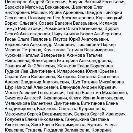
Пивоваров Андрей Сергеевич, Аверин Виталий Евгеньевич,
Барахоев Магомед Бекханович, Шарипков Олег
Викторович, Мошель Ирина Ароновна, Шведов Григорий
Сергеевич, Пономарев Лев Александрович, Каргалицкий
Борис Юльевич, Созаев Валерий Валерьевич, Исламов
Тимур Рифгатович, Романова Ольга Евгеньевна, Щаров
Сергей Алексадрович, Цирульников Борис Альбертович,
Гасан Ольга Павловна, Паутов Юрий Анатольевич,
Верховский Александр Маркович, Пислакова-Паркер
Марина Петровна, Кочеткова Татьяна Владимировна,
Чуркина Наталья Валерьевна, Акимова Татьяна
Николаевна, Золотарева Екатерина Александровна,
Рачинский Ян Збигневич, Жемкова Елена Борисовна,
Гудков Лев Дмитриевич, Илларионова Юлия Юрьевна,
Саранг Анна Васильевна, Захарова Светлана Сергеевна,
Аверин Владимир Анатольевич, Щур Татьяна Михайловна,
Щур Николай Алексеевич, Блинушов Андрей Юрьевич,
Мосин Алексей Геннадьевич, Гефтер Валентин Михайлович,
Симонов Алексей Кириллович, Флиге Ирина Анатольевна,
Мельникова Валентина Дмитриевна, Вититинова Елена
Владимировна, Баженова Светлана Куприяновна,
Максимов Сергей Владимирович, Беляев Сергей Иванович,
Голубева Елена Николаевна, Ганнушкина Светлана
Алексеевна, Закс Елена Владимировна, Буртина Елена
Юрьевна, Гендель Людмила Залмановна, Кокорина