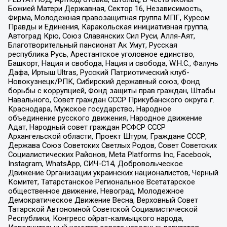
Божией Матери Державная, Сектор 16, Независимость,
Фирма, Молодежная правозащитная группа МПГ, Курсом
Правды и Единения, Каракольская инициативная группа,
Автоград Крю, Союз Славянских Сил Руси, Алля-Аят,
Благотворительный пансионат Ак Умут, Русская
республика Русь, Арестантское уголовное единство,
Башкорт, Нация и свобода, Нация и свобода, W.H.С., Фалунь
Дафа, Иртыш Ultras, Русский Патриотический клуб-
Новокузнецк/РПК, Сибирский державный союз, Фонд
борьбы с коррупцией, Фонд защиты прав граждан, Штабы
Навального, Совет граждан СССР Прикубанского округа г.
Краснодара, Мужское государство, Народное
объединение русского движения, Народное движение
Адат, Народный совет граждан РСФСР СССР
Архангельской области, Проект Штурм, Граждане СССР,
Держава Союз Советских Светлых Родов, Совет Советских
Социалистических Районов, Meta Platforms Inc, Facebook,
Instagram, WhatsApp, СИЧ-С14, Добровольческое
Движение Организации украинских националистов, Черный
Комитет, Татарстанское Региональное Всетатарское
общественное движение, Невоград, Молодежное
Демократическое Движение Весна, Верховный Совет
Татарской Автономной Советской Социалистической
Республики, Конгресс ойрат-калмыцкого народа,