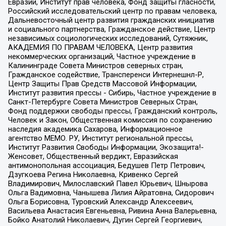
Евразии, Институт прав человека, Фонд защиты гласности,
Российский исследовательский центр по правам человека,
Дальневосточный центр развития гражданских инициатив
и социального партнерства, Гражданское действие, Центр
независимых социологических исследований, Сутяжник,
АКАДЕМИЯ ПО ПРАВАМ ЧЕЛОВЕКА, Центр развития
некоммерческих организаций, Частное учреждение в
Калининграде Совета Министров северных стран,
Гражданское содействие, Трансперенси Интернешнл-Р,
Центр Защиты Прав Средств Массовой Информации,
Институт развития прессы - Сибирь, Частное учреждение в
Санкт-Петербурге Совета Министров Северных Стран,
Фонд поддержки свободы прессы, Гражданский контроль,
Человек и Закон, Общественная комиссия по сохранению
наследия академика Сахарова, Информационное
агентство МЕМО. РУ, Институт региональной прессы,
Институт Развития Свободы Информации, Экозащита!-
Женсовет, Общественный вердикт, Евразийская
антимонопольная ассоциация, Бедушев Петр Петрович,
Дзугкоева Регина Николаевна, Кривенко Сергей
Владимирович, Милославский Павел Юрьевич, Шнырова
Ольга Вадимовна, Чанышева Лилия Айратовна, Сидорович
Ольга Борисовна, Туровский Александр Алексеевич,
Васильева Анастасия Евгеньевна, Ривина Анна Валерьевна,
Бойко Анатолий Николаевич, Дугин Сергей Георгиевич,