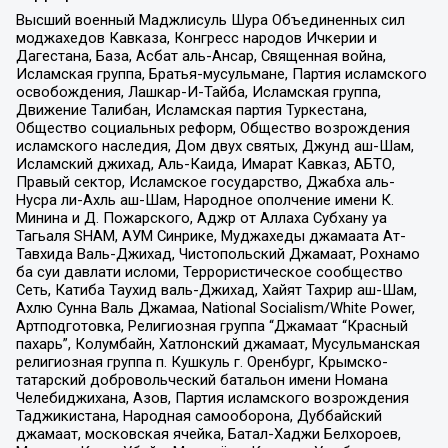
Высший военный Маджлисуль Шура Объединенных сил
моджахедов Кавказа, Конгресс народов Ичкерии и
Дагестана, База, Асбат аль-Ансар, Священная война,
Исламская группа, Братья-мусульмане, Партия исламского
освобождения, Лашкар-И-Тайба, Исламская группа,
Движение Талибан, Исламская партия Туркестана,
Общество социальных реформ, Общество возрождения
исламского наследия, Дом двух святых, Джунд аш-Шам,
Исламский джихад, Аль-Каида, Имарат Кавказ, АБТО,
Правый сектор, Исламское государство, Джабха аль-
Нусра ли-Ахль аш-Шам, Народное ополчение имени К.
Минина и Д. Пожарского, Аджр от Аллаха Субхану уа
Тагьаля SHAM, АУМ Синрике, Муджахеды джамаата Ат-
Тавхида Валь-Джихад, Чистопольский Джамаат, Рохнамо
ба суи давлати исломи, Террористическое сообщество
Сеть, Катиба Таухид валь-Джихад, Хайят Тахрир аш-Шам,
Ахлю Сунна Валь Джамаа, National Socialism/White Power,
Артподготовка, Религиозная группа “Джамаат “Красный
пахарь”, Колумбайн, Хатлонский джамаат, Мусульманская
религиозная группа п. Кушкуль г. Оренбург, Крымско-
татарский добровольческий батальон имени Номана
Челебиджихана, Азов, Партия исламского возрождения
Таджикистана, Народная самооборона, Дуббайский
джамаат, московская ячейка, Батал-Хаджи Белхороев,