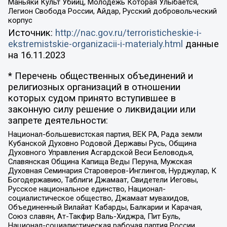
Маньяки Культ Убийц, Молодёжь Которая Улыбается,
Легион Свобода России, Айдар, Русский добровольческий
корпус
Источник:
http://nac.gov.ru/terroristicheskie-i-
ekstremistskie-organizacii-i-materialy.html
данные
на
16.11.2023
* Перечень общественных объединений и
религиозных организаций в отношении
которых судом принято вступившее в
законную силу решение о ликвидации или
запрете деятельности:
Национал-большевистская партия, ВЕК РА, Рада земли
Кубанской Духовно Родовой Державы Русь, Община
Духовного Управления Асгардской Веси Беловодья,
Славянская Община Капища Веды Перуна, Мужская
Духовная Семинария Староверов-Инглингов, Нурджулар, К
Богодержавию, Таблиги Джамаат, Свидетели Иеговы,
Русское национальное единство, Национал-
социалистическое общество, Джамаат мувахидов,
Объединенный Вилайат Кабарды, Балкарии и Карачая,
Союз славян, Ат-Такфир Валь-Хиджра, Пит Буль,
Национал-социалистическая рабочая партия России,