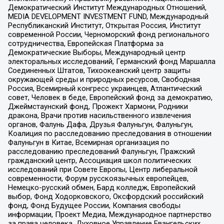
Демократический Институт Международных Отношений,
MEDIA DEVELOPMENT INVESTMENT FUND, Международный
Республиканский Институт, Открытая Россия, Институт
современной России, Черноморский фонд регионального
сотрудничества, Европейская Платформа за
Демократические Выборы, Международный центр
электоральных исследований, Германский фонд Маршалла
Соединенных Штатов, Тихоокеанский центр защиты
окружающей среды и природных ресурсов, Свободная
Россия, Всемирный конгресс украинцев, Атлантический
совет, Человек в беде, Европейский фонд за демократию,
Джеймстаунский фонд, Прожект Хармони, Родники
дракона, Врачи против насильственного извлечения
органов, Фалунь Дафа, Друзья Фалуньгун, Фалуньгун,
Коалиция по расследованию преследования в отношении
Фалуньгун в Китае, Всемирная организация по
расследованию преследований Фалуньгун, Пражский
гражданский центр, Ассоциация школ политических
исследований при Совете Европы, Центр либеральной
современности, Форум русскоязычных европейцев,
Немецко-русский обмен, Бард колледж, Европейский
выбор, Фонд Ходорковского, Оксфордский российский
фонд, Фонд Будущее России, Компания свободы
информации, Проект Медиа, Международное партнерство
за права человека, Духовное Управление Евангельских