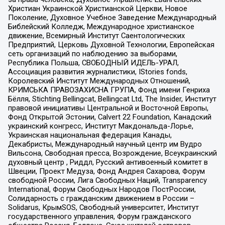
Христиан Украинской Христианской Церкви, Новое
Поколение, Духовное Учебное Заведение Международный
Библейский Колледж, Международное христианское
движение, Всемирный Институт Саентологических
Предприятий, Церковь Духовной Технологии, Европейская
сеть организаций по наблюдению за выборами,
Республика Польша, СВОБОДНЫЙ ИДЕЛЬ-УРАЛ,
Ассоциация развития журналистики, IStories fonds,
Королевский Институт Международных Отношений,
КРИМСЬКА ПРАВОЗАХИСНА ГРУПА, Фонд имени Генриха
Бёлля, Stichting Bellingcat, Bellingcat Ltd, The Insider, Институт
правовой инициативы Центральной и Восточной Европы,
Фонд Открытой Эстонии, Calvert 22 Foundation, Канадский
украинский конгресс, Институт Макдональда-Лорье,
Украинская национальная федерация Канады,
Декабристы, Международный научный центр им Вудро
Вильсона, Свободная пресса, Возрождение, Всеукраинский
духовный центр , Риддл, Русский антивоенный комитет в
Швеции, Проект Медуза, Фонд Андрея Сахарова, Форум
свободной России, Лига Свободных Наций, Transparеncy
International, Форум Свободных Народов ПостРоссии,
Солидарность с гражданским движением в России –
Solidarus, КрымSOS, Свободный университет, Институт
государственного управления, Форум гражданского