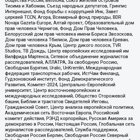
общества Россия, Беллона, Союз жителей островов
Тисима и Хабомаи, Съезд народных депутатов, Гринпис
Интернешнл, Фонд борьбы с коррупцией Инк, Завет
церквей TCCN, Агора, Всемирный фонд природы, BDR
Novaja Gazeta-Europe, Алтай проект, Образовательный дом
прав человека Чернигов, Фонд Дом Прав Человека,
Белорусский дом прав человека имени Бориса Звозскова,
Дом прав человека Тбилиси, Дом прав человека Ереван,
Дом прав человека Крым, Центр дикого лосося, TVR
Studios, ТВ Дождь, Центр европейских исследований им
Вилфрида Мартенса, Сетевое объединение журналистов
расследователей, АЛЛАТРА, За свободную Россию,
Свободная Бурятия, Uralic, UnKremlin, Международная
федерация транспортных рабочих, ИстЧам Финланд,
Гудзоновский институт, Фонд Демократического
Развития, Комитет-2024, Центрально-Европейский
университет, Центр восточноевропейских и
международных исследований, Общество Сторожевой
башни, Библии и трактатов Свидетелей Иеговы,
Гражданский Совет, Центр анализа европейской политики,
Академическая сеть Восточная Европа, Российский
комитет действия, РЭНД корпорейшн, Русская Америка за
демократию в России, Настоящая Россия, Глобальная сеть
журналистов-расследователей, Служба поддержки,
Свободная Россия Берлин, Свободная Россия Северный