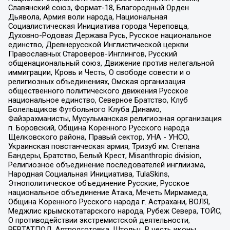
Славянский союз, Формат-18, Благородный Орден
Дьявола, Армия воли народа, Национальная
Социалистическая Инициатива города Череповца,
Духовно-Родовая Держава Русь, Русское национальное
единство, Древнерусской Инглистической церкви
Православных Староверов-Инглингов, Русский
общенациональный союз, Движение против нелегальной
иммиграции, Кровь и Честь, О свободе совести и о
религиозных объединениях, Омская организация
общественного политического движения Русское
национальное единство, Северное Братство, Клуб
Болельщиков Футбольного Клуба Динамо,
Файзрахманисты, Мусульманская религиозная организация
п. Боровский, Община Коренного Русского народа
Щелковского района, Правый сектор, УНА - УНСО,
Украинская повстанческая армия, Тризуб им. Степана
Бандеры, Братство, Белый Крест, Misanthropic division,
Религиозное объединение последователей инглиизма,
Народная Социальная Инициатива, TulaSkins,
Этнополитическое объединение Русские, Русское
национальное объединение Атака, Мечеть Мирмамеда,
Община Коренного Русского народа г. Астрахани, ВОЛЯ,
Меджлис крымскотатарского народа, Рубеж Севера, ТОЙС,
О противодействии экстремистской деятельности,
РЕВТАТПОД, Артподготовка, Штольц, В честь иконы