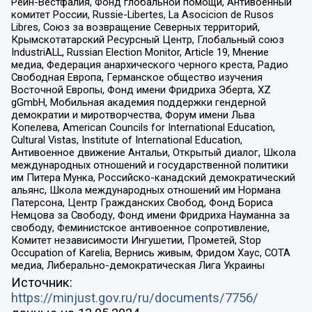
Рейн-Вестфалия, Фонд глобальной помощи, Антивоенный
комитет России, Russie-Libertes, La Asocicion de Rusos
Libres, Союз за возвращение Северных территорий,
Крымскотатарский Ресурсный Центр, Глобальный союз
IndustriALL, Russian Election Monitor, Article 19, Мнение
медиа, Федерация анархического черного креста, Радио
Свободная Европа, Германское общество изучения
Восточной Европы, Фонд имени Фридриха Эберта, XZ
gGmbH, Мобильная академия поддержки гендерной
демократии и миротворчества, Форум имени Льва
Копелева, American Councils for International Education,
Cultural Vistas, Institute of International Education,
Антивоенное движение Антальи, Открытый диалог, Школа
международных отношений и государственной политики
им Питера Мунка, Российско-канадский демократический
альянс, Школа международных отношений им Нормана
Патерсона, Центр Гражданских Свобод, Фонд Бориса
Немцова за Свободу, Фонд имени Фридриха Науманна за
свободу, Феминистское антивоенное сопротивление,
Комитет независимости Ингушетии, Прометей, Stop
Occupation of Karelia, Вернись живым, Фридом Хаус, СОТА
медиа, Либерально-демократическая Лига Украины
Источник:
https://minjust.gov.ru/ru/documents/7756/