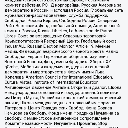
комитет действия, РЭНД корпорейшн, Русская Америка за
демократию в России, Настоящая Россия, Глобальная сеть
журналистов-расследователей, Служба поддержки,
Свободная Россия Берлин, Свободная Россия Северный
Рейн-Вестфалия, Фонд глобальной помощи, Антивоенный
комитет России, Russie-Libertes, La Asocicion de Rusos
Libres, Союз за возвращение Северных территорий,
Крымскотатарский Ресурсный Центр, Глобальный союз
IndustriALL, Russian Election Monitor, Article 19, Мнение
медиа, Федерация анархического черного креста, Радио
Свободная Европа, Германское общество изучения
Восточной Европы, Фонд имени Фридриха Эберта, XZ
gGmbH, Мобильная академия поддержки гендерной
демократии и миротворчества, Форум имени Льва
Копелева, American Councils for International Education,
Cultural Vistas, Institute of International Education,
Антивоенное движение Антальи, Открытый диалог, Школа
международных отношений и государственной политики
им Питера Мунка, Российско-канадский демократический
альянс, Школа международных отношений им Нормана
Патерсона, Центр Гражданских Свобод, Фонд Бориса
Немцова за Свободу, Фонд имени Фридриха Науманна за
свободу, Феминистское антивоенное сопротивление,
Комитет независимости Ингушетии, Прометей, Stop