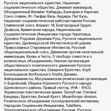
Русское национальное единство, Национал-
социалистическое общество, Джамаат мувахидов,
Объединенный Вилайат Кабарды, Балкарии и Карачая,
Союз славян, Ат-Такфир Валь-Хиджра, Пит Буль,
Национал-социалистическая рабочая партия России,
Славянский союз, Формат-18, Благородный Орден
Дьявола, Армия воли народа, Национальная
Социалистическая Инициатива города Череповца,
Духовно-Родовая Держава Русь, Русское национальное
единство, Древнерусской Инглистической церкви
Православных Староверов-Инглингов, Русский
общенациональный союз, Движение против нелегальной
иммиграции, Кровь и Честь, О свободе совести и о
религиозных объединениях, Омская организация
общественного политического движения Русское
национальное единство, Северное Братство, Клуб
Болельщиков Футбольного Клуба Динамо,
Файзрахманисты, Мусульманская религиозная организация
п. Боровский, Община Коренного Русского народа
Щелковского района, Правый сектор, УНА - УНСО,
Украинская повстанческая армия, Тризуб им. Степана
Бандеры, Братство, Белый Крест, Misanthropic division,
Религиозное объединение последователей инглиизма,
Народная Социальная Инициатива, TulaSkins,
Этнополитическое объединение Русские, Русское