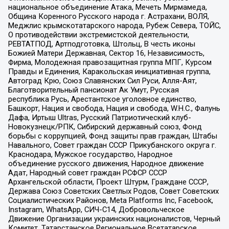
национальное объединение Атака, Мечеть Мирмамеда,
Община Коренного Русского народа г. Астрахани, ВОЛЯ,
Меджлис крымскотатарского народа, Рубеж Севера, ТОЙС,
О противодействии экстремистской деятельности,
РЕВТАТПОД, Артподготовка, Штольц, В честь иконы
Божией Матери Державная, Сектор 16, Независимость,
Фирма, Молодежная правозащитная группа МПГ, Курсом
Правды и Единения, Каракольская инициативная группа,
Автоград Крю, Союз Славянских Сил Руси, Алля-Аят,
Благотворительный пансионат Ак Умут, Русская
республика Русь, Арестантское уголовное единство,
Башкорт, Нация и свобода, Нация и свобода, W.H.С., Фалунь
Дафа, Иртыш Ultras, Русский Патриотический клуб-
Новокузнецк/РПК, Сибирский державный союз, Фонд
борьбы с коррупцией, Фонд защиты прав граждан, Штабы
Навального, Совет граждан СССР Прикубанского округа г.
Краснодара, Мужское государство, Народное
объединение русского движения, Народное движение
Адат, Народный совет граждан РСФСР СССР
Архангельской области, Проект Штурм, Граждане СССР,
Держава Союз Советских Светлых Родов, Совет Советских
Социалистических Районов, Meta Platforms Inc, Facebook,
Instagram, WhatsApp, СИЧ-С14, Добровольческое
Движение Организации украинских националистов, Черный
Комитет, Татарстанское Региональное Всетатарское