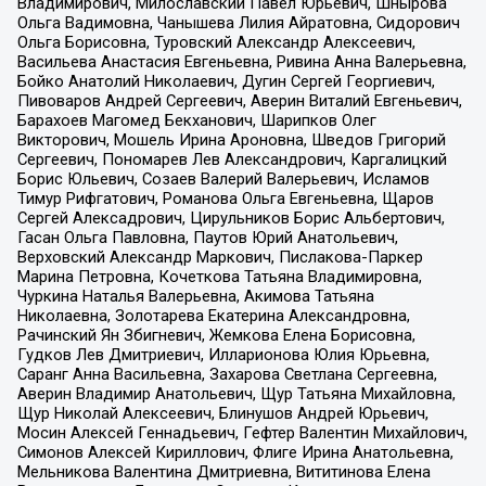
Владимирович, Милославский Павел Юрьевич, Шнырова
Ольга Вадимовна, Чанышева Лилия Айратовна, Сидорович
Ольга Борисовна, Туровский Александр Алексеевич,
Васильева Анастасия Евгеньевна, Ривина Анна Валерьевна,
Бойко Анатолий Николаевич, Дугин Сергей Георгиевич,
Пивоваров Андрей Сергеевич, Аверин Виталий Евгеньевич,
Барахоев Магомед Бекханович, Шарипков Олег
Викторович, Мошель Ирина Ароновна, Шведов Григорий
Сергеевич, Пономарев Лев Александрович, Каргалицкий
Борис Юльевич, Созаев Валерий Валерьевич, Исламов
Тимур Рифгатович, Романова Ольга Евгеньевна, Щаров
Сергей Алексадрович, Цирульников Борис Альбертович,
Гасан Ольга Павловна, Паутов Юрий Анатольевич,
Верховский Александр Маркович, Пислакова-Паркер
Марина Петровна, Кочеткова Татьяна Владимировна,
Чуркина Наталья Валерьевна, Акимова Татьяна
Николаевна, Золотарева Екатерина Александровна,
Рачинский Ян Збигневич, Жемкова Елена Борисовна,
Гудков Лев Дмитриевич, Илларионова Юлия Юрьевна,
Саранг Анна Васильевна, Захарова Светлана Сергеевна,
Аверин Владимир Анатольевич, Щур Татьяна Михайловна,
Щур Николай Алексеевич, Блинушов Андрей Юрьевич,
Мосин Алексей Геннадьевич, Гефтер Валентин Михайлович,
Симонов Алексей Кириллович, Флиге Ирина Анатольевна,
Мельникова Валентина Дмитриевна, Вититинова Елена