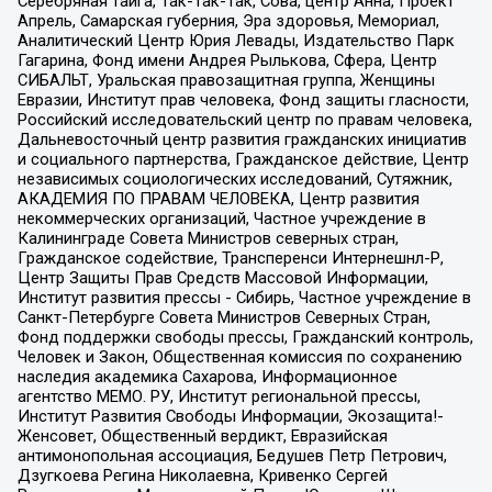
Серебряная тайга, Так-Так-Так, Сова, центр Анна, Проект
Апрель, Самарская губерния, Эра здоровья, Мемориал,
Аналитический Центр Юрия Левады, Издательство Парк
Гагарина, Фонд имени Андрея Рылькова, Сфера, Центр
СИБАЛЬТ, Уральская правозащитная группа, Женщины
Евразии, Институт прав человека, Фонд защиты гласности,
Российский исследовательский центр по правам человека,
Дальневосточный центр развития гражданских инициатив
и социального партнерства, Гражданское действие, Центр
независимых социологических исследований, Сутяжник,
АКАДЕМИЯ ПО ПРАВАМ ЧЕЛОВЕКА, Центр развития
некоммерческих организаций, Частное учреждение в
Калининграде Совета Министров северных стран,
Гражданское содействие, Трансперенси Интернешнл-Р,
Центр Защиты Прав Средств Массовой Информации,
Институт развития прессы - Сибирь, Частное учреждение в
Санкт-Петербурге Совета Министров Северных Стран,
Фонд поддержки свободы прессы, Гражданский контроль,
Человек и Закон, Общественная комиссия по сохранению
наследия академика Сахарова, Информационное
агентство МЕМО. РУ, Институт региональной прессы,
Институт Развития Свободы Информации, Экозащита!-
Женсовет, Общественный вердикт, Евразийская
антимонопольная ассоциация, Бедушев Петр Петрович,
Дзугкоева Регина Николаевна, Кривенко Сергей