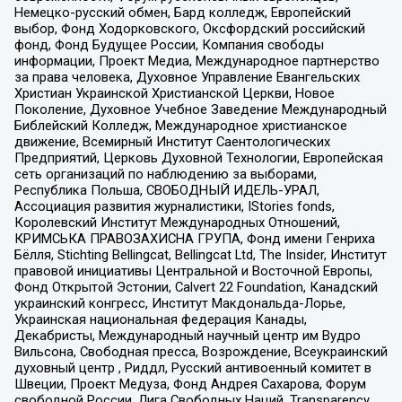
Немецко-русский обмен, Бард колледж, Европейский
выбор, Фонд Ходорковского, Оксфордский российский
фонд, Фонд Будущее России, Компания свободы
информации, Проект Медиа, Международное партнерство
за права человека, Духовное Управление Евангельских
Христиан Украинской Христианской Церкви, Новое
Поколение, Духовное Учебное Заведение Международный
Библейский Колледж, Международное христианское
движение, Всемирный Институт Саентологических
Предприятий, Церковь Духовной Технологии, Европейская
сеть организаций по наблюдению за выборами,
Республика Польша, СВОБОДНЫЙ ИДЕЛЬ-УРАЛ,
Ассоциация развития журналистики, IStories fonds,
Королевский Институт Международных Отношений,
КРИМСЬКА ПРАВОЗАХИСНА ГРУПА, Фонд имени Генриха
Бёлля, Stichting Bellingcat, Bellingcat Ltd, The Insider, Институт
правовой инициативы Центральной и Восточной Европы,
Фонд Открытой Эстонии, Calvert 22 Foundation, Канадский
украинский конгресс, Институт Макдональда-Лорье,
Украинская национальная федерация Канады,
Декабристы, Международный научный центр им Вудро
Вильсона, Свободная пресса, Возрождение, Всеукраинский
духовный центр , Риддл, Русский антивоенный комитет в
Швеции, Проект Медуза, Фонд Андрея Сахарова, Форум
свободной России, Лига Свободных Наций, Transparеncy