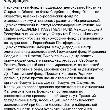
Федерации:
Национальный фонд в поддержку демократии, Институт
Открытое Общество Фонд Содействия, Фонд Открытое
общество, Американо-российский фонд по
экономическому и правовому развитию, Национальный
Демократический Институт Международных Отношений,
MEDIA DEVELOPMENT INVESTMENT FUND, Международный
Республиканский Институт, Открытая Россия, Институт
современной России, Черноморский фонд регионального
сотрудничества, Европейская Платформа за
Демократические Выборы, Международный центр
электоральных исследований, Германский фонд Маршалла
Соединенных Штатов, Тихоокеанский центр защиты
окружающей среды и природных ресурсов, Свободная
Россия, Всемирный конгресс украинцев, Атлантический
совет, Человек в беде, Европейский фонд за демократию,
Джеймстаунский фонд, Прожект Хармони, Родники
дракона, Врачи против насильственного извлечения
органов, Фалунь Дафа, Друзья Фалуньгун, Фалуньгун,
Коалиция по расследованию преследования в отношении
Фалуньгун в Китае, Всемирная организация по
расследованию преследований Фалуньгун, Пражский
гражданский центр, Ассоциация школ политических
исследований при Совете Европы, Центр либеральной
современности, Форум русскоязычных европейцев,