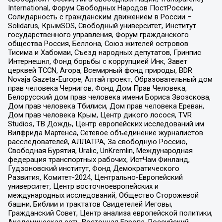
International, Форум Свободных Народов ПостРоссии,
Солидарность с гражданским движением в России –
Solidarus, КрымSOS, Свободный университет, Институт
государственного управления, Форум гражданского
общества Россия, Беллона, Союз жителей островов
Тисима и Хабомаи, Съезд народных депутатов, Гринпис
Интернешнл, Фонд борьбы с коррупцией Инк, Завет
церквей TCCN, Агора, Всемирный фонд природы, BDR
Novaja Gazeta-Europe, Алтай проект, Образовательный дом
прав человека Чернигов, Фонд Дом Прав Человека,
Белорусский дом прав человека имени Бориса Звозскова,
Дом прав человека Тбилиси, Дом прав человека Ереван,
Дом прав человека Крым, Центр дикого лосося, TVR
Studios, ТВ Дождь, Центр европейских исследований им
Вилфрида Мартенса, Сетевое объединение журналистов
расследователей, АЛЛАТРА, За свободную Россию,
Свободная Бурятия, Uralic, UnKremlin, Международная
федерация транспортных рабочих, ИстЧам Финланд,
Гудзоновский институт, Фонд Демократического
Развития, Комитет-2024, Центрально-Европейский
университет, Центр восточноевропейских и
международных исследований, Общество Сторожевой
башни, Библии и трактатов Свидетелей Иеговы,
Гражданский Совет, Центр анализа европейской политики,
Академическая сеть Восточная Европа, Российский