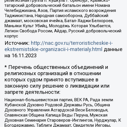
религиозная группа п. Кушкуль г. Оренбург, Крымско-
татарский добровольческий батальон имени Номана
Челебиджихана, Азов, Партия исламского возрождения
Таджикистана, Народная самооборона, Дуббайский
джамаат, московская ячейка, Батал-Хаджи Белхороев,
Маньяки Культ Убийц, Молодёжь Которая Улыбается,
Легион Свобода России, Айдар, Русский добровольческий
корпус
Источник:
http://nac.gov.ru/terroristicheskie-i-
ekstremistskie-organizacii-i-materialy.html
данные
на
16.11.2023
* Перечень общественных объединений и
религиозных организаций в отношении
которых судом принято вступившее в
законную силу решение о ликвидации или
запрете деятельности:
Национал-большевистская партия, ВЕК РА, Рада земли
Кубанской Духовно Родовой Державы Русь, Община
Духовного Управления Асгардской Веси Беловодья,
Славянская Община Капища Веды Перуна, Мужская
Духовная Семинария Староверов-Инглингов, Нурджулар, К
Богодержавию, Таблиги Джамаат, Свидетели Иеговы,