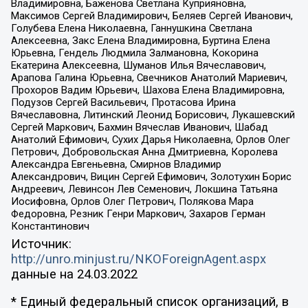
Владимировна, Баженова Светлана Куприяновна,
Максимов Сергей Владимирович, Беляев Сергей Иванович,
Голубева Елена Николаевна, Ганнушкина Светлана
Алексеевна, Закс Елена Владимировна, Буртина Елена
Юрьевна, Гендель Людмила Залмановна, Кокорина
Екатерина Алексеевна, Шуманов Илья Вячеславович,
Арапова Галина Юрьевна, Свечников Анатолий Мариевич,
Прохоров Вадим Юрьевич, Шахова Елена Владимировна,
Подузов Сергей Васильевич, Протасова Ирина
Вячеславовна, Литинский Леонид Борисович, Лукашевский
Сергей Маркович, Бахмин Вячеслав Иванович, Шабад
Анатолий Ефимович, Сухих Дарья Николаевна, Орлов Олег
Петрович, Добровольская Анна Дмитриевна, Королева
Александра Евгеньевна, Смирнов Владимир
Александрович, Вицин Сергей Ефимович, Золотухин Борис
Андреевич, Левинсон Лев Семенович, Локшина Татьяна
Иосифовна, Орлов Олег Петрович, Полякова Мара
Федоровна, Резник Генри Маркович, Захаров Герман
Константинович
Источник:
http://unro.minjust.ru/NKOForeignAgent.aspx
данные на
24.03.2022
* Единый федеральный список организаций, в