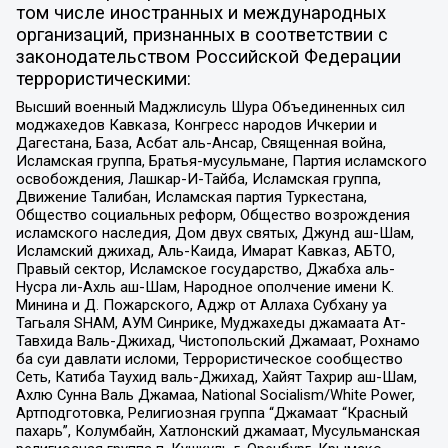
том числе иностранных и международных
организаций, признанных в соответствии с
законодательством Российской Федерации
террористическими:
Высший военный Маджлисуль Шура Объединенных сил
моджахедов Кавказа, Конгресс народов Ичкерии и
Дагестана, База, Асбат аль-Ансар, Священная война,
Исламская группа, Братья-мусульмане, Партия исламского
освобождения, Лашкар-И-Тайба, Исламская группа,
Движение Талибан, Исламская партия Туркестана,
Общество социальных реформ, Общество возрождения
исламского наследия, Дом двух святых, Джунд аш-Шам,
Исламский джихад, Аль-Каида, Имарат Кавказ, АБТО,
Правый сектор, Исламское государство, Джабха аль-
Нусра ли-Ахль аш-Шам, Народное ополчение имени К.
Минина и Д. Пожарского, Аджр от Аллаха Субхану уа
Тагьаля SHAM, АУМ Синрике, Муджахеды джамаата Ат-
Тавхида Валь-Джихад, Чистопольский Джамаат, Рохнамо
ба суи давлати исломи, Террористическое сообщество
Сеть, Катиба Таухид валь-Джихад, Хайят Тахрир аш-Шам,
Ахлю Сунна Валь Джамаа, National Socialism/White Power,
Артподготовка, Религиозная группа “Джамаат “Красный
пахарь”, Колумбайн, Хатлонский джамаат, Мусульманская