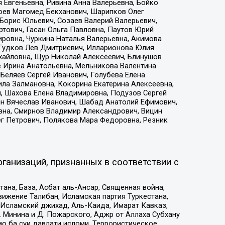
 Евгеньевна, Ривина Анна Валерьевна, Бойко
хоев Магомед Бекханович, Шарипков Олег
Борис Юльевич, Созаев Валерий Валерьевич,
тович, Гасан Ольга Павловна, Паутов Юрий
ровна, Чуркина Наталья Валерьевна, Акимова
 Гудков Лев Дмитриевич, Илларионова Юлия
ихайловна, Щур Николай Алексеевич, Блинушов
е Ирина Анатольевна, Мельникова Валентина
Беляев Сергей Иванович, Голубева Елена
ила Залмановна, Кокорина Екатерина Алексеевна,
, Шахова Елена Владимировна, Подузов Сергей
ин Вячеслав Иванович, Шабад Анатолий Ефимович,
вна, Смирнов Владимир Александрович, Вицин
ег Петрович, Полякова Мара Федоровна, Резник
ганизаций, признанных в соответствии с
на, База, Асбат аль-Ансар, Священная война,
ижение Талибан, Исламская партия Туркестана,
Исламский джихад, Аль-Каида, Имарат Кавказ,
 Минина и Д. Пожарского, Аджр от Аллаха Субхану
о ба суи давлати исломи, Террористическое