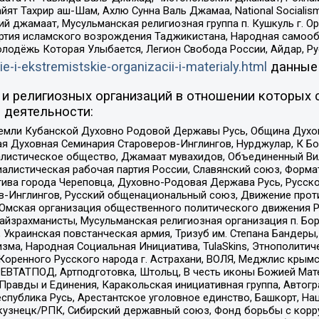
ят Тахрир аш-Шам, Ахлю Сунна Валь Джамаа, National Socialism
ий джамаат, Мусульманская религиозная группа п. Кушкуль г. 
ртия исламского возрождения Таджикистана, Народная самооб
олодёжь Которая Улыбается, Легион Свобода России, Айдар, Р
ie-i-ekstremistskie-organizacii-i-materialy.html
данные
и религиозных организаций в отношении которых 
 деятельности:
земли Кубанской Духовно Родовой Державы Русь, Община Духо
 Духовная Семинария Староверов-Инглингов, Нурджулар, К Бо
листическое общество, Джамаат мувахидов, Объединенный Вил
иалистическая рабочая партия России, Славянский союз, Форма
ива города Череповца, Духовно-Родовая Держава Русь, Русск
-Инглингов, Русский общенациональный союз, Движение против
 Омская организация общественного политического движения Р
йзрахманисты, Мусульманская религиозная организация п. Бо
краинская повстанческая армия, Тризуб им. Степана Бандеры, Бр
зма, Народная Социальная Инициатива, TulaSkins, Этнополитич
оренного Русского народа г. Астрахани, ВОЛЯ, Меджлис крымс
РЕВТАТПОД, Артподготовка, Штольц, В честь иконы Божией Мате
равды и Единения, Каракольская инициативная группа, Автогра
спублика Русь, Арестантское уголовное единство, Башкорт, Наци
окузнецк/РПК, Сибирский державный союз, Фонд борьбы с кор