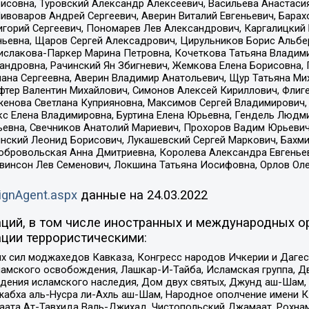
совна, Туровский Александр Алексеевич, Васильева Анастасия
Пивоваров Андрей Сергеевич, Аверин Виталий Евгеньевич, Бара
горий Сергеевич, Пономарев Лев Александрович, Каргалицкий 
ньевна, Щаров Сергей Алексадрович, Цирульников Борис Альбер
ислакова-Паркер Марина Петровна, Кочеткова Татьяна Владими
сандровна, Рачинский Ян Збигневич, Жемкова Елена Борисовна,
лана Сергеевна, Аверин Владимир Анатольевич, Щур Татьяна М
фтер Валентин Михайлович, Симонов Алексей Кириллович, Флиг
женова Светлана Куприяновна, Максимов Сергей Владимирович, 
кс Елена Владимировна, Буртина Елена Юрьевна, Гендель Людм
евна, Свечников Анатолий Мариевич, Прохоров Вадим Юрьевич
инский Леонид Борисович, Лукашевский Сергей Маркович, Бахм
Добровольская Анна Дмитриевна, Королева Александра Евгенье
евинсон Лев Семенович, Локшина Татьяна Иосифовна, Орлов Ол
ignAgent.aspx
данные на
24.03.2022
ций, в том числе иностранных и международных ор
ции террористическими:
ил моджахедов Кавказа, Конгресс народов Ичкерии и Дагеста
ламского освобождения, Лашкар-И-Тайба, Исламская группа, Дв
ения исламского наследия, Дом двух святых, Джунд аш-Шам, 
жабха аль-Нусра ли-Ахль аш-Шам, Народное ополчение имени К.
ата Ат-Тавхида Валь-Джихад, Чистопольский Джамаат, Рохнам