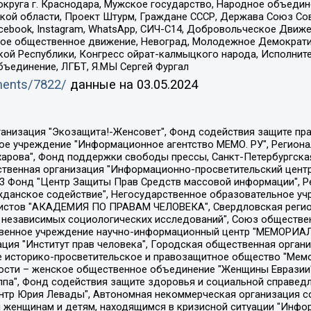
округа г. Краснодара, Мужское государство, Народное объедин
ой области, Проект Штурм, Граждане СССР, Держава Союз Сов
Facebook, Instagram, WhatsApp, СИЧ-С14, Добровольческое Движ
ское общественное движение, Невоград, Молодежное Демократ
ой Республики, Конгресс ойрат-калмыцкого народа, Исполнит
бъединение, ЛГБТ, Я.МЫ Сергей Фургал
uments/7822/
данные на
03.05.2024
Общество с ограниченной ответственностью "Радио Свободная Европа/Радио Свобода", Чешское информационное агентство "MEDIUM-ORIENT", Красноярская региональная общественная организация "Мы против СПИДа", Камалягин Денис Николаевич, Маркелов Сергей Евгеньевич, Пономарев Лев Александрович, Савицкая Людмила Алексеевна, Автономная некоммерческая организация "Центр по работе с проблемой насилия "НАСИЛИЮ.НЕТ", Межрегиональный профессиональный союз работников здравоохранения "Альянс врачей", Юридическое лицо, зарегистрированное в Латвийской Республике, SIA "Medusa Project" (регистрационный номер 40103797863, дата регистрации 10.06.2014), Некоммерческая организация "Фонд по борьбе с коррупцией", Автономная некоммерческая организация "Институт права и публичной политики", Баданин Роман Сергеевич, Гликин Максим Александрович, Железнова Мария Михайловна, Лукьянова Юлия Сергеевна, Маетная Елизавета Витальевна, Маняхин Петр Борисович, Чуракова Ольга Владимировна, Ярош Юлия Петровна, Юридическое лицо "The Insider SIA", зарегистрированное в Риге, Латвийская Республика (дата регистрации 26.06.2015), являющееся администратором доменного имени интернет-издания "The Insider SIA", https://theins.ru, Постернак Алексей Евгеньевич, Рубин Михаил Аркадьевич, Анин Роман Александрович, Юридическое лицо Istories fonds, зарегистрированное в Латвийской Республике (регистрационный номер 50008295751, дата регистрации 24.02.2020), Великовский Дмитрий Александрович, Долинина Ирина Николаевна, Мароховская Алеся Алексеевна, Шлейнов Роман Юрьевич, Шмагун Олеся Валентиновна, Общество с ограниченной ответственностью "Альтаир 2021", Общество с ограниченной ответственностью "Вега 2021", Общество с ограниченной ответственностью "Главный редактор 2021", Общество с ограниченной ответственностью "Ромашки монолит", Важенков Артем Валерьевич, Ивановская областная общественная организация "Центр гендерных исследований", Гурман Юрий Альбертович, Медиапроект "ОВД-Инфо", Егоров Владимир Владимирович, Жилинский Владимир Александрович, Общество с ограниченной ответственностью "ЗП", Иванова София Юрьевна, Карезина Инна Павловна, Кильтау Екатерина Викторовна, Петров Алексей Викторович, Пискунов Сергей Евгеньевич, Смирнов Сергей Сергеевич, Тихонов Михаил Сергеевич, Общество с ограниченной ответственностью "ЖУРНАЛИСТ-ИНОСТРАННЫЙ АГЕНТ", Арапова Галина Юрьевна, Вольтская Татьяна Анатольевна, Американская компания "Mason G.E.S. Anonymous Foundation" (США), являющаяся владельцем интернет-издания https://mnews.world/, Компания "Stichting Bellingcat", зарегистрированная в Нидерландах (дата регистрации 11.07.2018), Захаров Андрей Вячеславович, Клепиковская Екатерина Дмитриевна, Общество с ограниченной ответственностью "МЕМО", Перл Роман Александрович, Симонов Евгений Алексеевич, Соловьева Елена Анатольевна, Сотников Даниил Владимирович, Сурначева Елизавета Дмитриевна, Автономная некоммерческая организация по защите прав человека и информированию населения "Якутия – Наше Мнение", Общество с ограниченной ответственностью "Москоу диджитал медиа", с 26.01.2023 Общество с ограниченной ответственностью "Чайка Белые сады", Ветошкина Валерия Валерьевна, Заговора Максим Александрович, Межрегиональное общественное движение "Российская ЛГБТ - сеть", Оленичев Максим Владимирович, Павлов Иван Юрьевич, Скворцова Елена Сергеевна, Общество с ограниченной ответственностью "Как бы инагент", Кочетков Игорь Викторович, Общество с ограниченной ответственностью "Честные выборы", Еланчик Олег Александрович, Общество с ограниченной ответственностью "Нобелевский призыв", Гималова Регина Эмилевна, Григорьев Андрей Валерьевич, Григорьева Алина Александровна, Ассоциация по содействию защите прав призывников, альтернативнослужащих и военнослужащих "Правозащитная группа "Гражданин.Армия.Право", Хисамова Регина Фаритовна, Автономная некоммерческая организация по реализа