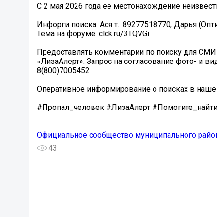
С 2 мая 2026 года ее местонахождение неизвест
Инфорги поиска: Ася т.: 89277518770, Дарья (Опти
Тема на форуме: clck.ru/3TQVGi
Предоставлять комментарии по поиску для СМИ 
«ЛизаАлерт». Запрос на согласование фото- и в
8(800)7005452
Оперативное информирование о поисках в нашем 
#Пропал_человек #ЛизаАлерт #Помогите_найт
Официальное сообщество муниципального район
43