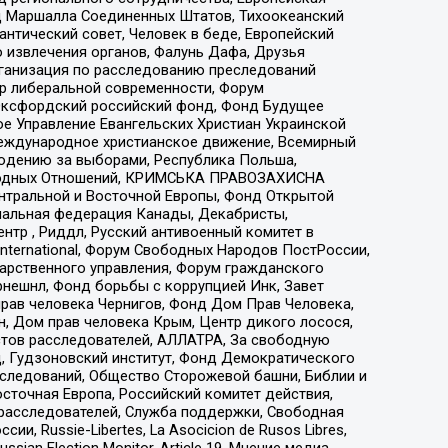
 Маршалла Соединенных Штатов, Тихоокеанский
нтический совет, Человек в беде, Европейский
 извлечения органов, Фалунь Дафа, Друзья
рганизация по расследованию преследований
тр либеральной современности, Форум
 Оксфордский российский фонд, Фонд Будущее
е Управление Евангельских Христиан Украинской
еждународное христианское движение, Всемирный
людению за выборами, Республика Польша,
народных Отношений, КРИМСЬКА ПРАВОЗАХИСНА
ы Центральной и Восточной Европы, Фонд Открытой
иональная федерация Канады, Декабристы,
тр , Риддл, Русский антивоенный комитет в
nternational, Форум Свободных Народов ПостРоссии,
дарственного управления, Форум гражданского
рнешнл, Фонд борьбы с коррупцией Инк, Завет
прав человека Чернигов, Фонд Дом Прав Человека,
н, Дом прав человека Крым, Центр дикого лосося,
стов расследователей, АЛЛАТРА, За свободную
д, Гудзоновский институт, Фонд Демократического
сследований, Общество Сторожевой башни, Библии и
сточная Европа, Российский комитет действия,
-расследователей, Служба поддержки, Свободная
 Russie-Libertes, La Asocicion de Rusos Libres,
an Election Monitor, Article 19, Мнение медиа,