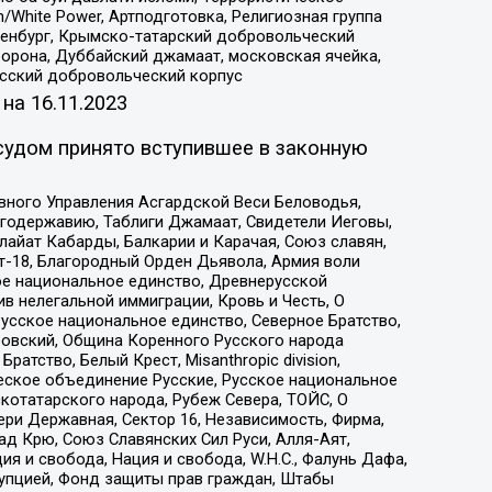
/White Power, Артподготовка, Религиозная группа
Оренбург, Крымско-татарский добровольческий
орона, Дуббайский джамаат, московская ячейка,
усский добровольческий корпус
 на
16.11.2023
судом принято вступившее в законную
вного Управления Асгардской Веси Беловодья,
годержавию, Таблиги Джамаат, Свидетели Иеговы,
айат Кабарды, Балкарии и Карачая, Союз славян,
т-18, Благородный Орден Дьявола, Армия воли
ое национальное единство, Древнерусской
 нелегальной иммиграции, Кровь и Честь, О
усское национальное единство, Северное Братство,
ровский, Община Коренного Русского народа
атство, Белый Крест, Misanthropic division,
еское объединение Русские, Русское национальное
котатарского народа, Рубеж Севера, ТОЙС, О
ри Державная, Сектор 16, Независимость, Фирма,
д Крю, Союз Славянских Сил Руси, Алля-Аят,
я и свобода, Нация и свобода, W.H.С., Фалунь Дафа,
рупцией, Фонд защиты прав граждан, Штабы