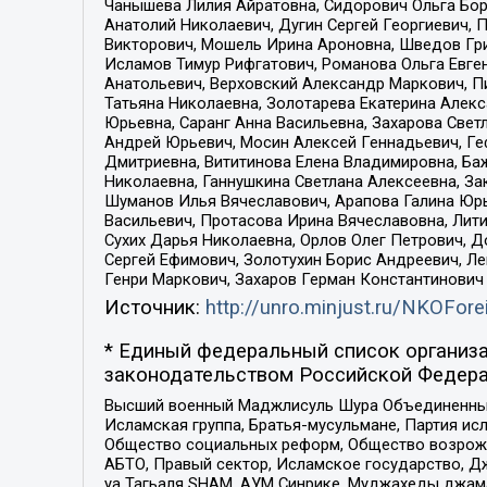
Чанышева Лилия Айратовна, Сидорович Ольга Бори
Анатолий Николаевич, Дугин Сергей Георгиевич, 
Викторович, Мошель Ирина Ароновна, Шведов Гри
Исламов Тимур Рифгатович, Романова Ольга Евге
Анатольевич, Верховский Александр Маркович, П
Татьяна Николаевна, Золотарева Екатерина Алек
Юрьевна, Саранг Анна Васильевна, Захарова Свет
Андрей Юрьевич, Мосин Алексей Геннадьевич, Ге
Дмитриевна, Вититинова Елена Владимировна, Ба
Николаевна, Ганнушкина Светлана Алексеевна, За
Шуманов Илья Вячеславович, Арапова Галина Юрь
Васильевич, Протасова Ирина Вячеславовна, Лит
Сухих Дарья Николаевна, Орлов Олег Петрович, 
Сергей Ефимович, Золотухин Борис Андреевич, Л
Генри Маркович, Захаров Герман Константинович
Источник:
http://unro.minjust.ru/NKOFore
* Единый федеральный список организа
законодательством Российской Федера
Высший военный Маджлисуль Шура Объединенных с
Исламская группа, Братья-мусульмане, Партия ис
Общество социальных реформ, Общество возрожд
АБТО, Правый сектор, Исламское государство, Д
уа Тагьаля SHAM, АУМ Синрике, Муджахеды джама