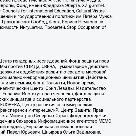
Европы, Фонд имени Фридриха Эберта, XZ gGmbH,
ls for International Education, Cultural Vistas,
ошений и государственной политики им Питера Мунка,
 Гражданских Свобод, Фонд Бориса Немцова за
имости Ингушетии, Прометей, Stop Occupation of
 Центр гендерных исследований, Фонд защиты прав
 Мы против СПИДа, СВЕЧА, Гуманитарное действие,
ддержки и содействия развитию средств массовой
р социально-информационных инициатив Действие,
 и их семьям, Фонд Тольятти, Новое время,
, Аналитический Центр Юрия Левады, Издательство
 Евразии, Институт прав человека, Фонд защиты
ких инициатив и социального партнерства,
ЕЛОВЕКА, Центр развития некоммерческих
 Трансперенси Интернешнл-Р, Центр Защиты Прав
овета Министров Северных Стран, Фонд поддержки
адемика Сахарова, Информационное агентство МЕМО.
ый вердикт, Евразийская антимонопольная
кий Павел Юрьевич, Шнырова Ольга Вадимовна,