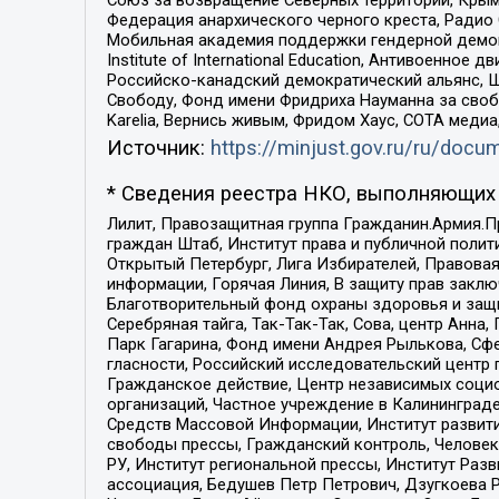
Федерация анархического черного креста, Радио
Мобильная академия поддержки гендерной демократи
Institute of International Education, Антивоенн
Российско-канадский демократический альянс, 
Свободу, Фонд имени Фридриха Науманна за свобо
Karelia, Вернись живым, Фридом Хаус, СОТА меди
Источник:
https://minjust.gov.ru/ru/doc
* Сведения реестра НКО, выполняющих 
Лилит, Правозащитная группа Гражданин.Армия.П
граждан Штаб, Институт права и публичной поли
Открытый Петербург, Лига Избирателей, Правова
информации, Горячая Линия, В защиту прав закл
Благотворительный фонд охраны здоровья и защи
Серебряная тайга, Так-Так-Так, Сова, центр Анн
Парк Гагарина, Фонд имени Андрея Рылькова, Сф
гласности, Российский исследовательский центр 
Гражданское действие, Центр независимых соци
организаций, Частное учреждение в Калининград
Средств Массовой Информации, Институт развити
свободы прессы, Гражданский контроль, Человек
РУ, Институт региональной прессы, Институт Ра
ассоциация, Бедушев Петр Петрович, Дзугкоева 