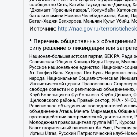
сообщество Сеть, Катиба Таухид валь-Джихад, Хай
“Джамаат “Красный пахарь”, Колумбайн, Хатлонск
батальон имени Номана Челебиджихана, Азов, Па
Батал-Хаджи Белхороев, Маньяки Культ Убийц, М
Источник:
http://nac.gov.ru/terroristichesk
* Перечень общественных объединений 
силу решение о ликвидации или запрете
Национал-большевистская партия, ВЕК РА, Рада 
Славянская Община Капища Веды Перуна, Мужская
Русское национальное единство, Национал-социа
Ат-Такфир Валь-Хиджра, Пит Буль, Национал-соц
народа, Национальная Социалистическая Инициат
Инглистической церкви Православных Староверов
свободе совести и о религиозных объединениях,
Клуб Болельщиков Футбольного Клуба Динамо, Фа
Щелковского района, Правый сектор, УНА - УНСО, У
Религиозное объединение последователей инглии
объединение Атака, Мечеть Мирмамеда, Община К
противодействии экстремистской деятельности, 
Молодежная правозащитная группа МПГ, Курсом П
Благотворительный пансионат Ак Умут, Русская ре
Иртыш Ultras, Русский Патриотический клуб-Нов