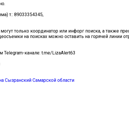
но.
ма) т.: 89033354345,
могут только координатор или инфорг поиска, а также пре
идеосъемки на поисках можно оставить на горячей линии от
Telegram-канале: t.me/LizaAlert63
и
а Сызранский Самарской области