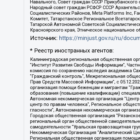
Навального, Совет граждан СССР Прикубанского 
Народный совет граждан РСФСР СССР Архангельск
Социалистических Районов, Meta Platforms Inc, 
Комитет, Татарстанское Региональное Всетатар
Татарской Автономной Советской Социалистическ
Красноярского края, Этническое национальное о
Источник:
https://minjust.gov.ru/ru/doc
* Реестр иностранных агентов:
Калининградская региональная общественная организация "Экозащита!-Женсовет", Фонд содействия защите прав и свобод граждан "Общественный вердикт", Фонд "Институт Развития Свободы Информации", Частное учреждение "Информационное агентство МЕМО. РУ", Региональная общественная организация "Общественная комиссия по сохранению наследия академика Сахарова", Фонд поддержки свободы прессы, Санкт-Петербургская общественная правозащитная организация "Гражданский контроль", Межрегиональная общественная организация "Информационно-просветительский центр "Мемориал", Региональный Фонд "Центр Защиты Прав Средств Массовой Информации", с 05.12.2023 Фонд "Центр Защиты Прав Средств массовой информации", Региональная общественная благотворительная организация помощи беженцам и мигрантам "Гражданское содействие", Негосударственное образовательное учреждение дополнительного профессионального образования (повышение квалификации) специалистов "АКАДЕМИЯ ПО ПРАВАМ ЧЕЛОВЕКА", Свердловская региональная общественная организация "Сутяжник", Автономная некоммерческая организация "Центр независимых социологических исследований", Союз общественных объединений "Российский исследовательский центр по правам человека", Региональное общественное учреждение научно-информационный центр "МЕМОРИАЛ", Некоммерческая организация "Фонд защиты гласности", Автономная некоммерческая организация "Институт прав человека", Городская общественная организация "Екатеринбургское общество "МЕМОРИАЛ", Городская общественная организация "Рязанское историко-просветительское и правозащитное общество "Мемориал" (Рязанский Мемориал), Челябинский региональный орган общественной самодеятельности – женское общественное объединение "Женщины Евразии", Челябинский региональный орган общественной самодеятельности "Уральская правозащитная группа", Фонд содействия защите здоровья и социальной справедливости имени Андрея Рылькова, Автономная Некоммерческая Организация "Аналитический Центр Юрия Левады", Автономная некоммерческая организация социальной поддержки населения "Проект Апрель", Региональная общественная организация помощи женщинам и детям, находящимся в кризисной ситуации "Информационно-методический центр "Анна", Фонд содействия развитию массовых коммуникаций и правовому просвещению "Так-так-Так", Фонд содействия устойчивому развитию "Серебряная тайга", Свердловский региональный общественный фонд социальных проектов "Новое время", "Idel.Реалии", Кавказ.Реалии, Крым.Реалии, Телеканал Настоящее Время, Татаро-башкирская служба Радио Свобода (Azatliq Radiosi), Радио Свободная Европа/Радио Свобода (PCE/PC), "Сибирь.Реалии", "Фактограф", Благотворительный фонд помощи осужденным и их семьям, Автономная некоммерческая организация "Институт глобализации и социальных движений", Фонд "В защиту прав заключенных", Частное учреждение "Центр поддержки и содействия развитию средств массовой информации", Пензенский региональный общественный благотворительный фонд "Гражданский союз", "Север.Реалии", Некоммерческая организация Фонд "Правовая инициатива", 