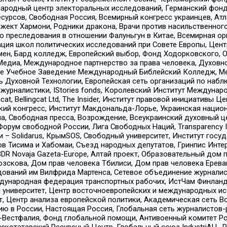
родный центр электоральных исследований, Германский фонд
рсов, Свободная Россия, Всемирный конгресс украинцев, Атла
ект Хармони, Родники дракона, Врачи против насильственного
ию преследования в отношении Фалуньгун в Китае, Всемирная о
ация школ политических исследований при Совете Европы, Цен
мен, Бард колледж, Европейский выбор, Фонд Ходорковского,
едиа, Международное партнерство за права человека, Духовно
ое Учебное Заведение Международный Библейский Колледж, М
ь Духовной Технологии, Европейская сеть организаций по наб
урналистики, IStories fonds, Королевский Институт Между
gcat, Bellingcat Ltd, The Insider, Институт правовой инициатив
инский конгресс, Институт Макдональда-Лорье, Украинская нац
, Свободная пресса, Возрождение, Всеукраинский духовный цен
орум свободной России, Лига Свободных Наций, Transparеncy I
– Solidarus, КрымSOS, Свободный университет, Институт госу
в Тисима и Хабомаи, Съезд народных депутатов, Гринпис Инте
DR Novaja Gazeta-Europe, Алтай проект, Образовательный дом 
зскова, Дом прав человека Тбилиси, Дом прав человека Ерева
едований им Вилфрида Мартенса, Сетевое объединение журнали
Международная федерация транспортных рабочих, ИстЧам Финлан
й университет, Центр восточноевропейских и международных и
, Центр анализа европейской политики, Академическая сеть Во
ю в России, Настоящая Россия, Глобальная сеть журналистов
естфалия, Фонд глобальной помощи, Антивоенный комитет России,
татарский Ресурсный Центр, Глобальный союз IndustriALL, Russi