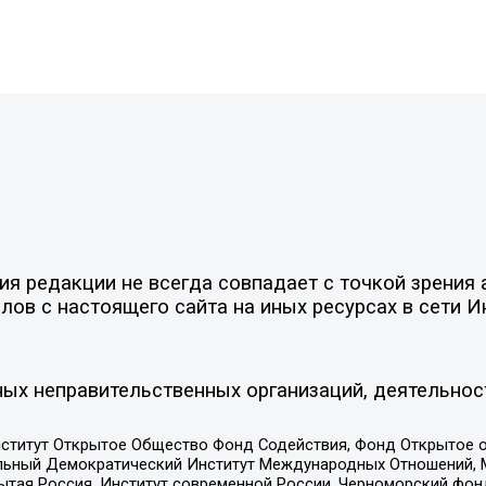
 редакции не всегда совпадает с точкой зрения а
ов с настоящего сайта на иных ресурсах в сети И
ых неправительственных организаций, деятельнос
ститут Открытое Общество Фонд Содействия, Фонд Открытое 
альный Демократический Институт Международных Отношений,
тая Россия, Институт современной России, Черноморский фонд