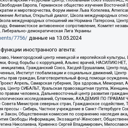
 Свободная Европа, Германское общество изучения Восточной 
и и миротворчества, Форум имени Льва Копелева, American Counci
ое движение Антальи, Открытый диалог, Школа международных отн
Школа международных отношений им Нормана Патерсона, Центр
ду, Феминистское антивоенное сопротивление, Комитет независ
а, Либерально-демократическая Лига Украины
uments/7756/
данные на
13.05.2024
функции иностранного агента:
раво, Нижегородский центр немецкой и европейской культуры,
тики, Фонд борьбы с коррупцией, Альянс врачей, НАСИЛИЮ.НЕТ,
я инициатива, Гражданский Союз, Хасдей Ерушалаим, Центр по
юченных, Институт глобализации и социальных движений, Цент
ты прав граждан, Благотворительный фонд помощи осужденным
а, Проект Апрель, Самарская губерния, Эра здоровья, Мемориал
ера, Центр СИБАЛЬТ, Уральская правозащитная группа, Женщины
по правам человека, Дальневосточный центр развития гражданс
ологических исследований, Сутяжник, АКАДЕМИЯ ПО ПРАВАМ Ч
е Совета Министров северных стран, Гражданское содействие,
я прессы - Сибирь, Частное учреждение в Санкт-Петербурге С
 и Закон, Общественная комиссия по сохранению наследия ак
звития Свободы Информации, Экозащита!-Женсовет, Общественн
Регина Николаевна, Кривенко Сергей Владимирович, Милославс