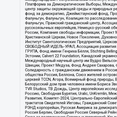
Платформа за Демократические Выборы, Междуна
центр защиты окружающей среды и природных ресу
фонд за демократию, Джеймстаунский фонд, Прож
Фалуньгун, Фалуньгун, Коалиция по расследован
Фалуньгун, Пражский гражданский центр, Ассоци
русскоязычных европейцев, Немецко-русский об
России, Компания свободы информации, Проект М
Христианской Церкви, Новое Поколение, Духовн
Институт Саентологических Предприятий, Церков
СВОБОДНЫЙ ИДЕЛЬ-УРАЛ, Ассоциация развития ж
ГРУПА, Фонд имени Генриха Бёлля, Stichting Bellin
Эстонии, Calvert 22 Foundation, Канадский укра
Международный научный центр им Вудро Вильсона
Швеции, Проект Медуза, Фонд Андрея Сахарова, Ф
Солидарность с гражданским движением в России 
общества Россия, Беллона, Союз жителей острово
церквей TCCN, Агора, Всемирный фонд природы, B
Белорусский дом прав человека имени Бориса Зво
TVR Studios, ТВ Дождь, Центр европейских иссл
Россию, Свободная Бурятия, Uralic, UnKremlin, 
Развития, Комитет-2024, Центрально-Европейски
трактатов Свидетелей Иеговы, Гражданский Совет
РЭНД корпорейшн, Русская Америка за демократи
Россия Берлин, Свободная Россия Северный Рейн-В
Союз за возвращение Северных территорий, Крымско