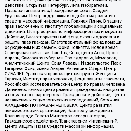
НАСИЛИЮ.НЕТ, Мы против СПИДа, СВЕЧА, Гуманитарное
действие, Открытый Петербург, Лига Избирателей,
Правовая инициатива, Гражданский Союз, Хасдей
Ерушалаим, Центр поддержки и содействия развитию
средств массовой информации, Горячая Линия, В защиту
прав заключенных, Институт глобализации и социальных
движений, Центр социально-информационных инициатив
Действие, Благотворительный фонд охраны здоровья и
защиты прав граждан, Благотворительный фонд помощи
осужденным и их семьям, Фонд Тольятти, Новое время,
Серебряная тайга, Так-Так-Так, Сова, центр Анна, Проект
Апрель, Самарская губерния, Эра здоровья, Мемориал,
Аналитический Центр Юрия Левады, Издательство Парк
Гагарина, Фонд имени Андрея Рылькова, Сфера, Центр
СИБАЛЬТ, Уральская правозащитная группа, Женщины
Евразии, Институт прав человека, Фонд защиты гласности,
Российский исследовательский центр по правам человека,
Дальневосточный центр развития гражданских инициатив
и социального партнерства, Гражданское действие, Центр
независимых социологических исследований, Сутяжник,
АКАДЕМИЯ ПО ПРАВАМ ЧЕЛОВЕКА, Центр развития
некоммерческих организаций, Частное учреждение в
Калининграде Совета Министров северных стран,
Гражданское содействие, Трансперенси Интернешнл-Р,
Центр Защиты Прав Средств Массовой Информации,