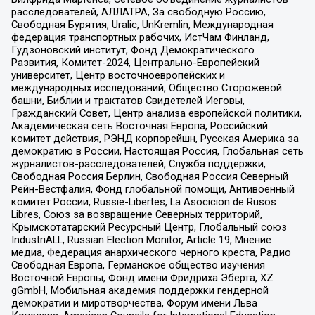
расследователей, АЛЛАТРА, За свободную Россию,
Свободная Бурятия, Uralic, UnKremlin, Международная
федерация транспортных рабочих, ИстЧам Финланд,
Гудзоновский институт, Фонд Демократического
Развития, Комитет-2024, Центрально-Европейский
университет, Центр восточноевропейских и
международных исследований, Общество Сторожевой
башни, Библии и трактатов Свидетелей Иеговы,
Гражданский Совет, Центр анализа европейской политики,
Академическая сеть Восточная Европа, Российский
комитет действия, РЭНД корпорейшн, Русская Америка за
демократию в России, Настоящая Россия, Глобальная сеть
журналистов-расследователей, Служба поддержки,
Свободная Россия Берлин, Свободная Россия Северный
Рейн-Вестфалия, Фонд глобальной помощи, Антивоенный
комитет России, Russie-Libertes, La Asocicion de Rusos
Libres, Союз за возвращение Северных территорий,
Крымскотатарский Ресурсный Центр, Глобальный союз
IndustriALL, Russian Election Monitor, Article 19, Мнение
медиа, Федерация анархического черного креста, Радио
Свободная Европа, Германское общество изучения
Восточной Европы, Фонд имени Фридриха Эберта, XZ
gGmbH, Мобильная академия поддержки гендерной
демократии и миротворчества, Форум имени Льва