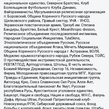
национальное единство, Северное Братство, Клуб
Болельщиков Футбольного Клуба Динамо,
Файзрахманисты, Мусульманская религиозная организация
п. Боровский, Община Коренного Русского народа
Щелковского района, Правый сектор, УНА - УНСО,
Украинская повстанческая армия, Тризуб им. Степана
Бандеры, Братство, Белый Крест, Misanthropic division,
Религиозное объединение последователей инглиизма,
Народная Социальная Инициатива, TulaSkins,
Этнополитическое объединение Русские, Русское
национальное объединение Атака, Мечеть Мирмамеда,
Община Коренного Русского народа г. Астрахани, ВОЛЯ,
Меджлис крымскотатарского народа, Рубеж Севера, ТОЙС,
О противодействии экстремистской деятельности,
РЕВТАТПОД, Артподготовка, Штольц, В честь иконы
Божией Матери Державная, Сектор 16, Независимость,
Фирма, Молодежная правозащитная группа МПГ, Курсом
Правды и Единения, Каракольская инициативная группа,
Автоград Крю, Союз Славянских Сил Руси, Алля-Аят,
Благотворительный пансионат Ак Умут, Русская
республика Русь, Арестантское уголовное единство,
Башкорт, Нация и свобода, Нация и свобода, W.H.С., Фалунь
Дафа, Иртыш Ultras, Русский Патриотический клуб-
Новокузнецк/РПК, Сибирский державный союз, Фонд
борьбы с коррупцией, Фонд защиты прав граждан, Штабы