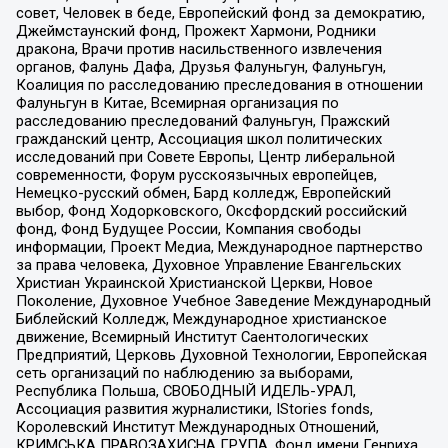
совет, Человек в беде, Европейский фонд за демократию,
Джеймстаунский фонд, Прожект Хармони, Родники
дракона, Врачи против насильственного извлечения
органов, Фалунь Дафа, Друзья Фалуньгун, Фалуньгун,
Коалиция по расследованию преследования в отношении
Фалуньгун в Китае, Всемирная организация по
расследованию преследований Фалуньгун, Пражский
гражданский центр, Ассоциация школ политических
исследований при Совете Европы, Центр либеральной
современности, Форум русскоязычных европейцев,
Немецко-русский обмен, Бард колледж, Европейский
выбор, Фонд Ходорковского, Оксфордский российский
фонд, Фонд Будущее России, Компания свободы
информации, Проект Медиа, Международное партнерство
за права человека, Духовное Управление Евангельских
Христиан Украинской Христианской Церкви, Новое
Поколение, Духовное Учебное Заведение Международный
Библейский Колледж, Международное христианское
движение, Всемирный Институт Саентологических
Предприятий, Церковь Духовной Технологии, Европейская
сеть организаций по наблюдению за выборами,
Республика Польша, СВОБОДНЫЙ ИДЕЛЬ-УРАЛ,
Ассоциация развития журналистики, IStories fonds,
Королевский Институт Международных Отношений,
КРИМСЬКА ПРАВОЗАХИСНА ГРУПА, Фонд имени Генриха