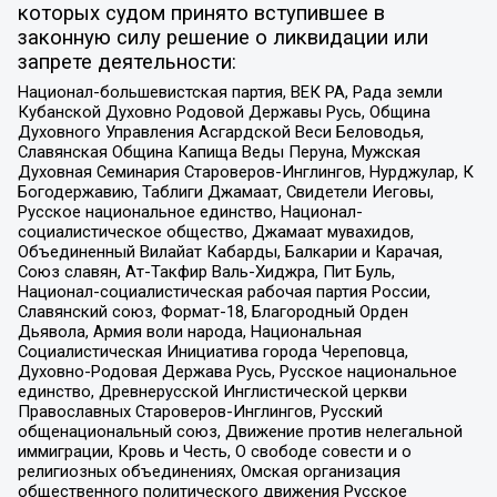
которых судом принято вступившее в
законную силу решение о ликвидации или
запрете деятельности:
Национал-большевистская партия, ВЕК РА, Рада земли
Кубанской Духовно Родовой Державы Русь, Община
Духовного Управления Асгардской Веси Беловодья,
Славянская Община Капища Веды Перуна, Мужская
Духовная Семинария Староверов-Инглингов, Нурджулар, К
Богодержавию, Таблиги Джамаат, Свидетели Иеговы,
Русское национальное единство, Национал-
социалистическое общество, Джамаат мувахидов,
Объединенный Вилайат Кабарды, Балкарии и Карачая,
Союз славян, Ат-Такфир Валь-Хиджра, Пит Буль,
Национал-социалистическая рабочая партия России,
Славянский союз, Формат-18, Благородный Орден
Дьявола, Армия воли народа, Национальная
Социалистическая Инициатива города Череповца,
Духовно-Родовая Держава Русь, Русское национальное
единство, Древнерусской Инглистической церкви
Православных Староверов-Инглингов, Русский
общенациональный союз, Движение против нелегальной
иммиграции, Кровь и Честь, О свободе совести и о
религиозных объединениях, Омская организация
общественного политического движения Русское