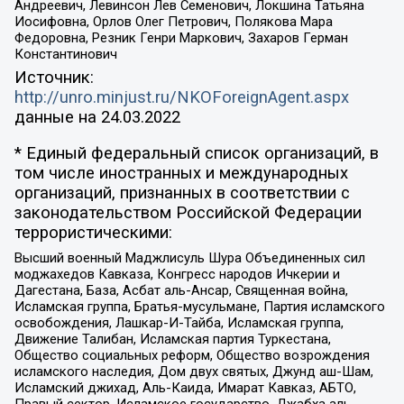
Андреевич, Левинсон Лев Семенович, Локшина Татьяна
Иосифовна, Орлов Олег Петрович, Полякова Мара
Федоровна, Резник Генри Маркович, Захаров Герман
Константинович
Источник:
http://unro.minjust.ru/NKOForeignAgent.aspx
данные на
24.03.2022
* Единый федеральный список организаций, в
том числе иностранных и международных
организаций, признанных в соответствии с
законодательством Российской Федерации
террористическими:
Высший военный Маджлисуль Шура Объединенных сил
моджахедов Кавказа, Конгресс народов Ичкерии и
Дагестана, База, Асбат аль-Ансар, Священная война,
Исламская группа, Братья-мусульмане, Партия исламского
освобождения, Лашкар-И-Тайба, Исламская группа,
Движение Талибан, Исламская партия Туркестана,
Общество социальных реформ, Общество возрождения
исламского наследия, Дом двух святых, Джунд аш-Шам,
Исламский джихад, Аль-Каида, Имарат Кавказ, АБТО,
Правый сектор, Исламское государство, Джабха аль-