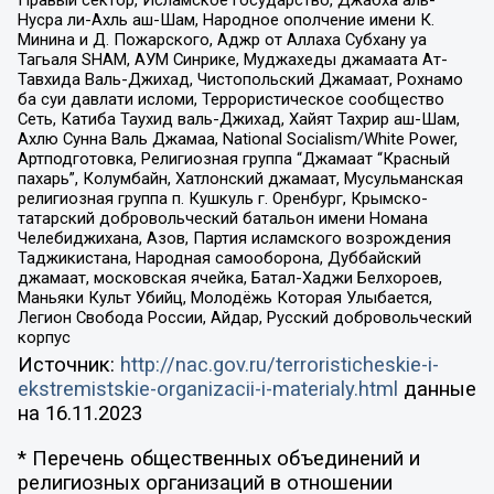
Нусра ли-Ахль аш-Шам, Народное ополчение имени К.
Минина и Д. Пожарского, Аджр от Аллаха Субхану уа
Тагьаля SHAM, АУМ Синрике, Муджахеды джамаата Ат-
Тавхида Валь-Джихад, Чистопольский Джамаат, Рохнамо
ба суи давлати исломи, Террористическое сообщество
Сеть, Катиба Таухид валь-Джихад, Хайят Тахрир аш-Шам,
Ахлю Сунна Валь Джамаа, National Socialism/White Power,
Артподготовка, Религиозная группа “Джамаат “Красный
пахарь”, Колумбайн, Хатлонский джамаат, Мусульманская
религиозная группа п. Кушкуль г. Оренбург, Крымско-
татарский добровольческий батальон имени Номана
Челебиджихана, Азов, Партия исламского возрождения
Таджикистана, Народная самооборона, Дуббайский
джамаат, московская ячейка, Батал-Хаджи Белхороев,
Маньяки Культ Убийц, Молодёжь Которая Улыбается,
Легион Свобода России, Айдар, Русский добровольческий
корпус
Источник:
http://nac.gov.ru/terroristicheskie-i-
ekstremistskie-organizacii-i-materialy.html
данные
на
16.11.2023
* Перечень общественных объединений и
религиозных организаций в отношении