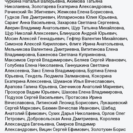
Чуркина Наталья Валерьевна, Акимова Татьяна
Николаевна, Золотарева Екатерина Александровна,
Рачинский Ян Збигневич, Жемкова Елена Борисовна,
Гудков Лев Дмитриевич, Илларионова Юлия Юрьевна,
Саранг Анна Васильевна, Захарова Светлана Сергеевна,
Аверин Владимир Анатольевич, Щур Татьяна Михайловна,
Щур Николай Алексеевич, Блинушов Андрей Юрьевич,
Мосин Алексей Геннадьевич, Гефтер Валентин Михайлович,
Симонов Алексей Кириллович, Флиге Ирина Анатольевна,
Мельникова Валентина Дмитриевна, Вититинова Елена
Владимировна, Баженова Светлана Куприяновна,
Максимов Сергей Владимирович, Беляев Сергей Иванович,
Голубева Елена Николаевна, Ганнушкина Светлана
Алексеевна, Закс Елена Владимировна, Буртина Елена
Юрьевна, Гендель Людмила Залмановна, Кокорина
Екатерина Алексеевна, Шуманов Илья Вячеславович,
Арапова Галина Юрьевна, Свечников Анатолий Мариевич,
Прохоров Вадим Юрьевич, Шахова Елена Владимировна,
Подузов Сергей Васильевич, Протасова Ирина
Вячеславовна, Литинский Леонид Борисович, Лукашевский
Сергей Маркович, Бахмин Вячеслав Иванович, Шабад
Анатолий Ефимович, Сухих Дарья Николаевна, Орлов Олег
Петрович, Добровольская Анна Дмитриевна, Королева
Александра Евгеньевна, Смирнов Владимир
Александрович, Вицин Сергей Ефимович, Золотухин Борис