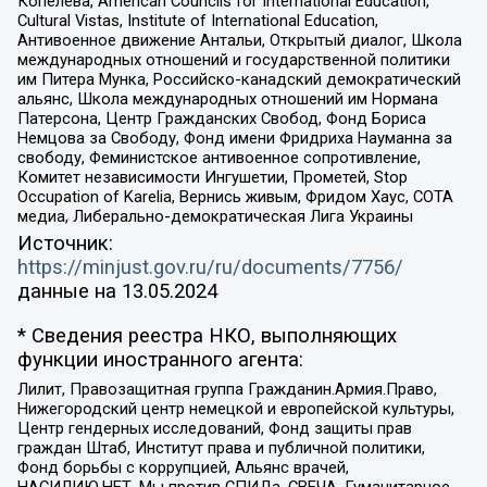
Копелева, American Councils for International Education,
Cultural Vistas, Institute of International Education,
Антивоенное движение Антальи, Открытый диалог, Школа
международных отношений и государственной политики
им Питера Мунка, Российско-канадский демократический
альянс, Школа международных отношений им Нормана
Патерсона, Центр Гражданских Свобод, Фонд Бориса
Немцова за Свободу, Фонд имени Фридриха Науманна за
свободу, Феминистское антивоенное сопротивление,
Комитет независимости Ингушетии, Прометей, Stop
Occupation of Karelia, Вернись живым, Фридом Хаус, СОТА
медиа, Либерально-демократическая Лига Украины
Источник:
https://minjust.gov.ru/ru/documents/7756/
данные на
13.05.2024
* Сведения реестра НКО, выполняющих
функции иностранного агента:
Лилит, Правозащитная группа Гражданин.Армия.Право,
Нижегородский центр немецкой и европейской культуры,
Центр гендерных исследований, Фонд защиты прав
граждан Штаб, Институт права и публичной политики,
Фонд борьбы с коррупцией, Альянс врачей,