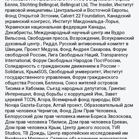
Бёлля, Stichting Bellingcat, Bellingcat Ltd, The Insider, Институт
правовой инициативы Центральной и Восточной Европы,
Фонд Открытой Эстонии, Calvert 22 Foundation, Канадский
украинский конгресс, Институт Макдональда-Лорье,
Украинская национальная федерация Канады,
Декабристы, Международный научный центр им Вудро
Вильсона, Свободная пресса, Возрождение, Всеукраинский
духовный центр , Риддл, Русский антивоенный комитет в
Швеции, Проект Медуза, Фонд Андрея Сахарова, Форум
свободной России, Лига Свободных Наций, Transparеncy
International, Форум Свободных Народов ПостРоссии,
Солидарность с гражданским движением в России –
Solidarus, КрымSOS, Свободный университет, Институт
государственного управления, Форум гражданского
общества Россия, Беллона, Союз жителей островов
Тисима и Хабомаи, Съезд народных депутатов, Гринпис
Интернешнл, Фонд борьбы с коррупцией Инк, Завет
церквей TCCN, Агора, Всемирный фонд природы, BDR
Novaja Gazeta-Europe, Алтай проект, Образовательный дом
прав человека Чернигов, Фонд Дом Прав Человека,
Белорусский дом прав человека имени Бориса Звозскова,
Дом прав человека Тбилиси, Дом прав человека Ереван,
Дом прав человека Крым, Центр дикого лосося, TVR
Studios, ТВ Дождь, Центр европейских исследований им
Вилфрида Мартенса, Сетевое объединение журналистов