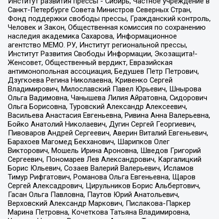
Институт развития прессы - Сибирь, Частное учреждение в
Санкт-Петербурге Совета Министров Северных Стран,
Фонд поддержки свободы прессы, Гражданский контроль,
Человек и Закон, Общественная комиссия по сохранению
наследия академика Сахарова, Информационное
агентство МЕМО. РУ, Институт региональной прессы,
Институт Развития Свободы Информации, Экозащита!-
Женсовет, Общественный вердикт, Евразийская
антимонопольная ассоциация, Бедушев Петр Петрович,
Дзугкоева Регина Николаевна, Кривенко Сергей
Владимирович, Милославский Павел Юрьевич, Шнырова
Ольга Вадимовна, Чанышева Лилия Айратовна, Сидорович
Ольга Борисовна, Туровский Александр Алексеевич,
Васильева Анастасия Евгеньевна, Ривина Анна Валерьевна,
Бойко Анатолий Николаевич, Дугин Сергей Георгиевич,
Пивоваров Андрей Сергеевич, Аверин Виталий Евгеньевич,
Барахоев Магомед Бекханович, Шарипков Олег
Викторович, Мошель Ирина Ароновна, Шведов Григорий
Сергеевич, Пономарев Лев Александрович, Каргалицкий
Борис Юльевич, Созаев Валерий Валерьевич, Исламов
Тимур Рифгатович, Романова Ольга Евгеньевна, Щаров
Сергей Алексадрович, Цирульников Борис Альбертович,
Гасан Ольга Павловна, Паутов Юрий Анатольевич,
Верховский Александр Маркович, Пислакова-Паркер
Марина Петровна, Кочеткова Татьяна Владимировна,