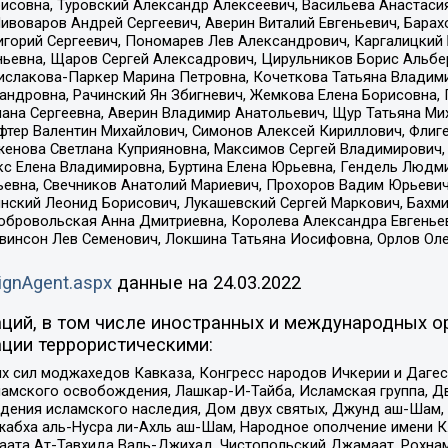
совна, Туровский Александр Алексеевич, Васильева Анастасия
Пивоваров Андрей Сергеевич, Аверин Виталий Евгеньевич, Бара
горий Сергеевич, Пономарев Лев Александрович, Каргалицкий 
ньевна, Щаров Сергей Алексадрович, Цирульников Борис Альбер
ислакова-Паркер Марина Петровна, Кочеткова Татьяна Владими
сандровна, Рачинский Ян Збигневич, Жемкова Елена Борисовна,
лана Сергеевна, Аверин Владимир Анатольевич, Щур Татьяна М
фтер Валентин Михайлович, Симонов Алексей Кириллович, Флиг
женова Светлана Куприяновна, Максимов Сергей Владимирович, 
кс Елена Владимировна, Буртина Елена Юрьевна, Гендель Людм
евна, Свечников Анатолий Мариевич, Прохоров Вадим Юрьевич
инский Леонид Борисович, Лукашевский Сергей Маркович, Бахм
Добровольская Анна Дмитриевна, Королева Александра Евгенье
евинсон Лев Семенович, Локшина Татьяна Иосифовна, Орлов Ол
ignAgent.aspx
данные на
24.03.2022
ций, в том числе иностранных и международных ор
ции террористическими:
ил моджахедов Кавказа, Конгресс народов Ичкерии и Дагеста
ламского освобождения, Лашкар-И-Тайба, Исламская группа, Дв
ения исламского наследия, Дом двух святых, Джунд аш-Шам, 
жабха аль-Нусра ли-Ахль аш-Шам, Народное ополчение имени К.
ата Ат-Тавхида Валь-Джихад, Чистопольский Джамаат, Рохнам