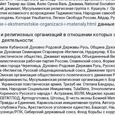
ят Тахрир аш-Шам, Ахлю Сунна Валь Джамаа, National Socialism
ий джамаат, Мусульманская религиозная группа п. Кушкуль г. 
ртия исламского возрождения Таджикистана, Народная самооб
олодёжь Которая Улыбается, Легион Свобода России, Айдар, Р
ie-i-ekstremistskie-organizacii-i-materialy.html
данные
и религиозных организаций в отношении которых 
 деятельности:
земли Кубанской Духовно Родовой Державы Русь, Община Духо
 Духовная Семинария Староверов-Инглингов, Нурджулар, К Бо
листическое общество, Джамаат мувахидов, Объединенный Вил
иалистическая рабочая партия России, Славянский союз, Форма
ива города Череповца, Духовно-Родовая Держава Русь, Русск
-Инглингов, Русский общенациональный союз, Движение против
 Омская организация общественного политического движения Р
йзрахманисты, Мусульманская религиозная организация п. Бо
краинская повстанческая армия, Тризуб им. Степана Бандеры, Бр
зма, Народная Социальная Инициатива, TulaSkins, Этнополитич
оренного Русского народа г. Астрахани, ВОЛЯ, Меджлис крымс
РЕВТАТПОД, Артподготовка, Штольц, В честь иконы Божией Мате
равды и Единения, Каракольская инициативная группа, Автогра
спублика Русь, Арестантское уголовное единство, Башкорт, Наци
окузнецк/РПК, Сибирский державный союз, Фонд борьбы с кор