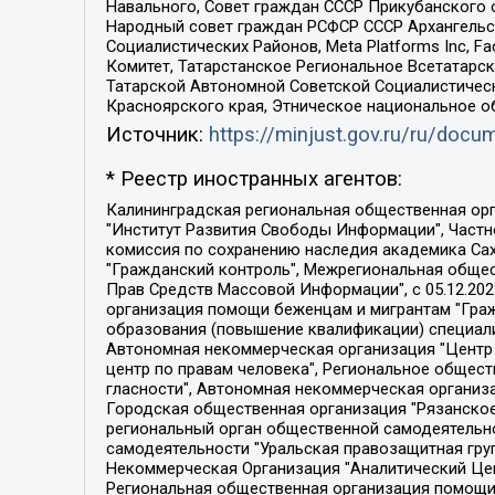
Навального, Совет граждан СССР Прикубанского 
Народный совет граждан РСФСР СССР Архангельск
Социалистических Районов, Meta Platforms Inc, 
Комитет, Татарстанское Региональное Всетатар
Татарской Автономной Советской Социалистическ
Красноярского края, Этническое национальное о
Источник:
https://minjust.gov.ru/ru/doc
* Реестр иностранных агентов:
Калининградская региональная общественная организация "Экозащита!-Женсовет", Фонд содействия защите прав и свобод граждан "Общественный вердикт", Фонд "Институт Развития Свободы Информации", Частное учреждение "Информационное агентство МЕМО. РУ", Региональная общественная организация "Общественная комиссия по сохранению наследия академика Сахарова", Фонд поддержки свободы прессы, Санкт-Петербургская общественная правозащитная организация "Гражданский контроль", Межрегиональная общественная организация "Информационно-просветительский центр "Мемориал", Региональный Фонд "Центр Защиты Прав Средств Массовой Информации", с 05.12.2023 Фонд "Центр Защиты Прав Средств массовой информации", Региональная общественная благотворительная организация помощи беженцам и мигрантам "Гражданское содействие", Негосударственное образовательное учреждение дополнительного профессионального образования (повышение квалификации) специалистов "АКАДЕМИЯ ПО ПРАВАМ ЧЕЛОВЕКА", Свердловская региональная общественная организация "Сутяжник", Автономная некоммерческая организация "Центр независимых социологических исследований", Союз общественных объединений "Российский исследовательский центр по правам человека", Региональное общественное учреждение научно-информационный центр "МЕМОРИАЛ", Некоммерческая организация "Фонд защиты гласности", Автономная некоммерческая организация "Институт прав человека", Городская общественная организация "Екатеринбургское общество "МЕМОРИАЛ", Городская общественная организация "Рязанское историко-просветительское и правозащитное общество "Мемориал" (Рязанский Мемориал), Челябинский региональный орган общественной самодеятельности – женское общественное объединение "Женщины Евразии", Челябинский региональный орган общественной самодеятельности "Уральская правозащитная группа", Фонд содействия защите здоровья и социальной справедливости имени Андрея Рылькова, Автономная Некоммерческая Организация "Аналитический Центр Юрия Левады", Автономная некоммерческая организация социальной поддержки населения "Проект Апрель", Региональная общественная организация помощи женщинам и детям, находящимся в кризисной ситуации "Информационно-методический центр "Анна", Фонд содействия развитию массовых коммуникаций и правовому просвещению "Так-так-Так", Фонд содействия устойчивому развитию "Серебряная тайга", Свердловский региональный общественный фонд социальных проектов "Новое время", "Idel.Реалии", Кавказ.Реалии, Крым.Реалии, Телеканал Настоящее Время, Татаро-башкирская служба Радио Свобода (Azatliq Radiosi), Радио Свободная Европа/Радио Свобода (PCE/PC), "Сибирь.Реалии", "Фактограф", Благотворительный фонд помощи осужденным и их семьям, Автономная некоммерческая организация "Институт глобализации и социальных движений", Фонд "В защиту прав заключенных", Частное учреждение "Центр поддержки и содействия развитию средств массовой информации", Пензенский региональный общественный благотворительный фонд "Гражданский союз", "Север.Реалии", Некоммерческая организация Фонд "Правовая инициатива", 