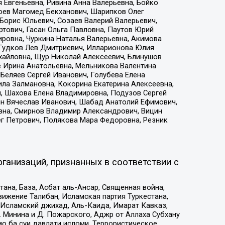
 Евгеньевна, Ривина Анна Валерьевна, Бойко
хоев Магомед Бекханович, Шарипков Олег
Борис Юльевич, Созаев Валерий Валерьевич,
тович, Гасан Ольга Павловна, Паутов Юрий
ровна, Чуркина Наталья Валерьевна, Акимова
 Гудков Лев Дмитриевич, Илларионова Юлия
ихайловна, Щур Николай Алексеевич, Блинушов
е Ирина Анатольевна, Мельникова Валентина
Беляев Сергей Иванович, Голубева Елена
ила Залмановна, Кокорина Екатерина Алексеевна,
, Шахова Елена Владимировна, Подузов Сергей
ин Вячеслав Иванович, Шабад Анатолий Ефимович,
вна, Смирнов Владимир Александрович, Вицин
ег Петрович, Полякова Мара Федоровна, Резник
ганизаций, признанных в соответствии с
на, База, Асбат аль-Ансар, Священная война,
ижение Талибан, Исламская партия Туркестана,
Исламский джихад, Аль-Каида, Имарат Кавказ,
 Минина и Д. Пожарского, Аджр от Аллаха Субхану
о ба суи давлати исломи, Террористическое