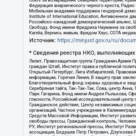
Федерация анархического черного креста, Радио
Мобильная академия поддержки гендерной демократи
Institute of International Education, Антивоенн
Российско-канадский демократический альянс, 
Свободу, Фонд имени Фридриха Науманна за свобо
Karelia, Вернись живым, Фридом Хаус, СОТА меди
Источник:
https://minjust.gov.ru/ru/doc
* Сведения реестра НКО, выполняющих 
Лилит, Правозащитная группа Гражданин.Армия.П
граждан Штаб, Институт права и публичной поли
Открытый Петербург, Лига Избирателей, Правова
информации, Горячая Линия, В защиту прав закл
Благотворительный фонд охраны здоровья и защи
Серебряная тайга, Так-Так-Так, Сова, центр Анн
Парк Гагарина, Фонд имени Андрея Рылькова, Сф
гласности, Российский исследовательский центр 
Гражданское действие, Центр независимых соци
организаций, Частное учреждение в Калининград
Средств Массовой Информации, Институт развити
свободы прессы, Гражданский контроль, Человек
РУ, Институт региональной прессы, Институт Ра
ассоциация, Бедушев Петр Петрович, Дзугкоева 