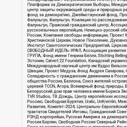
Платформа за Демократические Выборы, Междуна
центр защиты окружающей среды и природных ресу
фонд за демократию, Джеймстаунский фонд, Прож
Фалуньгун, Фалуньгун, Коалиция по расследован
Фалуньгун, Пражский гражданский центр, Ассоци
русскоязычных европейцев, Немецко-русский об
России, Компания свободы информации, Проект М
Христианской Церкви, Новое Поколение, Духовн
Институт Саентологических Предприятий, Церков
СВОБОДНЫЙ ИДЕЛЬ-УРАЛ, Ассоциация развития ж
ГРУПА, Фонд имени Генриха Бёлля, Stichting Bellin
Эстонии, Calvert 22 Foundation, Канадский укра
Международный научный центр им Вудро Вильсона
Швеции, Проект Медуза, Фонд Андрея Сахарова, Ф
Солидарность с гражданским движением в России 
общества Россия, Беллона, Союз жителей острово
церквей TCCN, Агора, Всемирный фонд природы, B
Белорусский дом прав человека имени Бориса Зво
TVR Studios, ТВ Дождь, Центр европейских иссл
Россию, Свободная Бурятия, Uralic, UnKremlin, 
Развития, Комитет-2024, Центрально-Европейски
трактатов Свидетелей Иеговы, Гражданский Совет
РЭНД корпорейшн, Русская Америка за демократи
Россия Берлин, Свободная Россия Северный Рейн-В
Союз за возвращение Северных территорий, Крымско