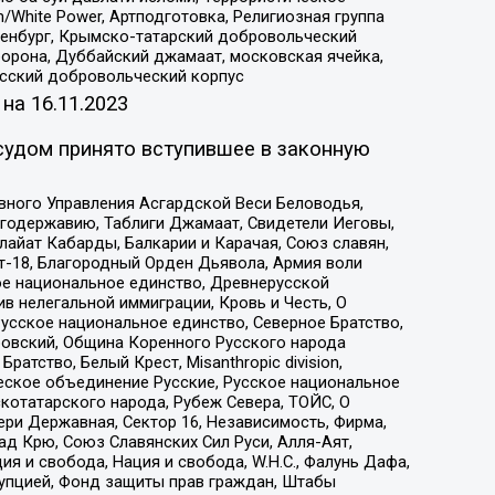
/White Power, Артподготовка, Религиозная группа
Оренбург, Крымско-татарский добровольческий
орона, Дуббайский джамаат, московская ячейка,
усский добровольческий корпус
 на
16.11.2023
судом принято вступившее в законную
вного Управления Асгардской Веси Беловодья,
годержавию, Таблиги Джамаат, Свидетели Иеговы,
айат Кабарды, Балкарии и Карачая, Союз славян,
т-18, Благородный Орден Дьявола, Армия воли
ое национальное единство, Древнерусской
 нелегальной иммиграции, Кровь и Честь, О
усское национальное единство, Северное Братство,
ровский, Община Коренного Русского народа
атство, Белый Крест, Misanthropic division,
еское объединение Русские, Русское национальное
котатарского народа, Рубеж Севера, ТОЙС, О
ри Державная, Сектор 16, Независимость, Фирма,
д Крю, Союз Славянских Сил Руси, Алля-Аят,
я и свобода, Нация и свобода, W.H.С., Фалунь Дафа,
рупцией, Фонд защиты прав граждан, Штабы