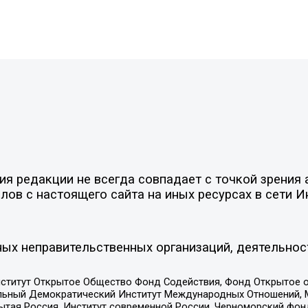
 редакции не всегда совпадает с точкой зрения а
ов с настоящего сайта на иных ресурсах в сети И
ых неправительственных организаций, деятельнос
ститут Открытое Общество Фонд Содействия, Фонд Открытое 
альный Демократический Институт Международных Отношений,
тая Россия, Институт современной России, Черноморский фонд