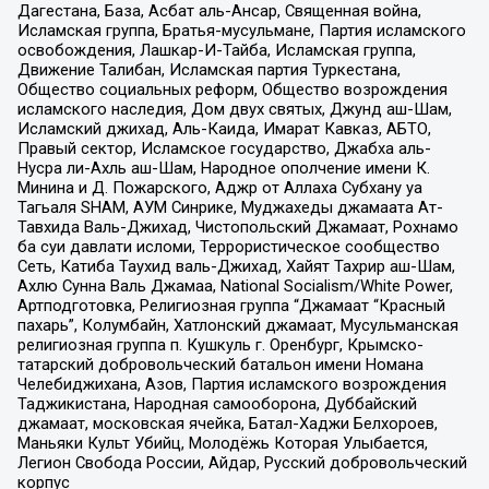
Дагестана, База, Асбат аль-Ансар, Священная война,
Исламская группа, Братья-мусульмане, Партия исламского
освобождения, Лашкар-И-Тайба, Исламская группа,
Движение Талибан, Исламская партия Туркестана,
Общество социальных реформ, Общество возрождения
исламского наследия, Дом двух святых, Джунд аш-Шам,
Исламский джихад, Аль-Каида, Имарат Кавказ, АБТО,
Правый сектор, Исламское государство, Джабха аль-
Нусра ли-Ахль аш-Шам, Народное ополчение имени К.
Минина и Д. Пожарского, Аджр от Аллаха Субхану уа
Тагьаля SHAM, АУМ Синрике, Муджахеды джамаата Ат-
Тавхида Валь-Джихад, Чистопольский Джамаат, Рохнамо
ба суи давлати исломи, Террористическое сообщество
Сеть, Катиба Таухид валь-Джихад, Хайят Тахрир аш-Шам,
Ахлю Сунна Валь Джамаа, National Socialism/White Power,
Артподготовка, Религиозная группа “Джамаат “Красный
пахарь”, Колумбайн, Хатлонский джамаат, Мусульманская
религиозная группа п. Кушкуль г. Оренбург, Крымско-
татарский добровольческий батальон имени Номана
Челебиджихана, Азов, Партия исламского возрождения
Таджикистана, Народная самооборона, Дуббайский
джамаат, московская ячейка, Батал-Хаджи Белхороев,
Маньяки Культ Убийц, Молодёжь Которая Улыбается,
Легион Свобода России, Айдар, Русский добровольческий
корпус