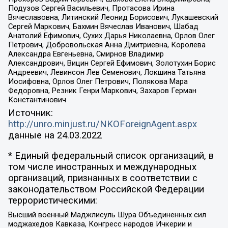
Подузов Сергей Васильевич, Протасова Ирина
Вячеславовна, Литинский Леонид Борисович, Лукашевский
Сергей Маркович, Бахмин Вячеслав Иванович, Шабад
Анатолий Ефимович, Сухих Дарья Николаевна, Орлов Олег
Петрович, Добровольская Анна Дмитриевна, Королева
Александра Евгеньевна, Смирнов Владимир
Александрович, Вицин Сергей Ефимович, Золотухин Борис
Андреевич, Левинсон Лев Семенович, Локшина Татьяна
Иосифовна, Орлов Олег Петрович, Полякова Мара
Федоровна, Резник Генри Маркович, Захаров Герман
Константинович
Источник:
http://unro.minjust.ru/NKOForeignAgent.aspx
данные на
24.03.2022
* Единый федеральный список организаций, в
том числе иностранных и международных
организаций, признанных в соответствии с
законодательством Российской Федерации
террористическими:
Высший военный Маджлисуль Шура Объединенных сил
моджахедов Кавказа, Конгресс народов Ичкерии и