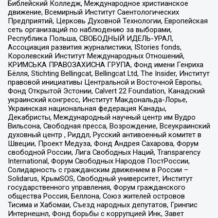
Библейский Колледж, Международное христианское
движение, Всемирный Институт Саентологических
Предприятий, Церковь Духовной Технологии, Европейская
сеть организаций по наблюдению за выборами,
Республика Польша, СВОБОДНЫЙ ИДЕЛЬ-УРАЛ,
Ассоциация развития журналистики, IStories fonds,
Королевский Институт Международных Отношений,
КРИМСЬКА ПРАВОЗАХИСНА ГРУПА, Фонд имени Генриха
Бёлля, Stichting Bellingcat, Bellingcat Ltd, The Insider, Институт
правовой инициативы Центральной и Восточной Европы,
Фонд Открытой Эстонии, Calvert 22 Foundation, Канадский
украинский конгресс, Институт Макдональда-Лорье,
Украинская национальная федерация Канады,
Декабристы, Международный научный центр им Вудро
Вильсона, Свободная пресса, Возрождение, Всеукраинский
духовный центр , Риддл, Русский антивоенный комитет в
Швеции, Проект Медуза, Фонд Андрея Сахарова, Форум
свободной России, Лига Свободных Наций, Transparеncy
International, Форум Свободных Народов ПостРоссии,
Солидарность с гражданским движением в России –
Solidarus, КрымSOS, Свободный университет, Институт
государственного управления, Форум гражданского
общества Россия, Беллона, Союз жителей островов
Тисима и Хабомаи, Съезд народных депутатов, Гринпис
Интернешнл, Фонд борьбы с коррупцией Инк, Завет