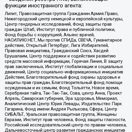
функции иностранного агента:
Лилит, Правозащитная группа Гражданин.Армия.Право,
Нижегородский центр немецкой и европейской культуры,
Центр гендерных исследований, Фонд защиты прав
граждан Штаб, Институт права и публичной политики,
Фонд борьбы с коррупцией, Альянс врачей,
НАСИЛИЮ.НЕТ, Мы против СПИДа, СВЕЧА, Гуманитарное
действие, Открытый Петербург, Лига Избирателей,
Правовая инициатива, Гражданский Союз, Хасдей
Ерушалаим, Центр поддержки и содействия развитию
средств массовой информации, Горячая Линия, В защиту
прав заключенных, Институт глобализации и социальных
движений, Центр социально-информационных инициатив
Действие, Благотворительный фонд охраны здоровья и
защиты прав граждан, Благотворительный фонд помощи
осужденным и их семьям, Фонд Тольятти, Новое время,
Серебряная тайга, Так-Так-Так, Сова, центр Анна, Проект
Апрель, Самарская губерния, Эра здоровья, Мемориал,
Аналитический Центр Юрия Левады, Издательство Парк
Гагарина, Фонд имени Андрея Рылькова, Сфера, Центр
СИБАЛЬТ, Уральская правозащитная группа, Женщины
Евразии, Институт прав человека, Фонд защиты гласности,
Российский исследовательский центр по правам человека,
Дальневосточный центр развития гражданских инициатив