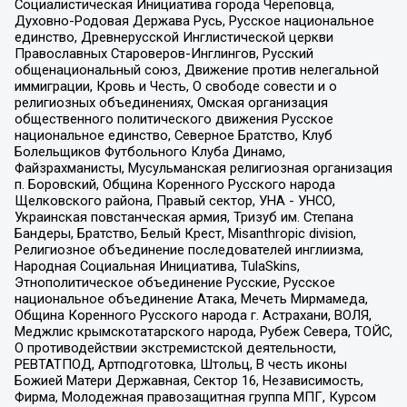
Социалистическая Инициатива города Череповца,
Духовно-Родовая Держава Русь, Русское национальное
единство, Древнерусской Инглистической церкви
Православных Староверов-Инглингов, Русский
общенациональный союз, Движение против нелегальной
иммиграции, Кровь и Честь, О свободе совести и о
религиозных объединениях, Омская организация
общественного политического движения Русское
национальное единство, Северное Братство, Клуб
Болельщиков Футбольного Клуба Динамо,
Файзрахманисты, Мусульманская религиозная организация
п. Боровский, Община Коренного Русского народа
Щелковского района, Правый сектор, УНА - УНСО,
Украинская повстанческая армия, Тризуб им. Степана
Бандеры, Братство, Белый Крест, Misanthropic division,
Религиозное объединение последователей инглиизма,
Народная Социальная Инициатива, TulaSkins,
Этнополитическое объединение Русские, Русское
национальное объединение Атака, Мечеть Мирмамеда,
Община Коренного Русского народа г. Астрахани, ВОЛЯ,
Меджлис крымскотатарского народа, Рубеж Севера, ТОЙС,
О противодействии экстремистской деятельности,
РЕВТАТПОД, Артподготовка, Штольц, В честь иконы
Божией Матери Державная, Сектор 16, Независимость,
Фирма, Молодежная правозащитная группа МПГ, Курсом