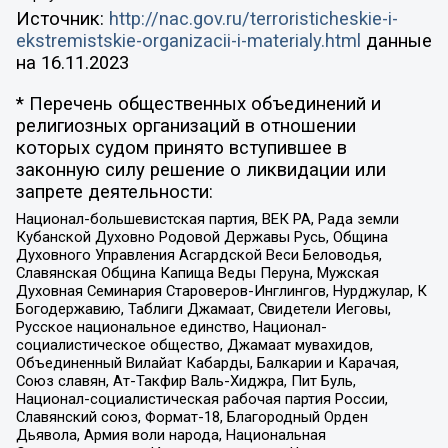
Источник:
http://nac.gov.ru/terroristicheskie-i-
ekstremistskie-organizacii-i-materialy.html
данные
на
16.11.2023
* Перечень общественных объединений и
религиозных организаций в отношении
которых судом принято вступившее в
законную силу решение о ликвидации или
запрете деятельности:
Национал-большевистская партия, ВЕК РА, Рада земли
Кубанской Духовно Родовой Державы Русь, Община
Духовного Управления Асгардской Веси Беловодья,
Славянская Община Капища Веды Перуна, Мужская
Духовная Семинария Староверов-Инглингов, Нурджулар, К
Богодержавию, Таблиги Джамаат, Свидетели Иеговы,
Русское национальное единство, Национал-
социалистическое общество, Джамаат мувахидов,
Объединенный Вилайат Кабарды, Балкарии и Карачая,
Союз славян, Ат-Такфир Валь-Хиджра, Пит Буль,
Национал-социалистическая рабочая партия России,
Славянский союз, Формат-18, Благородный Орден
Дьявола, Армия воли народа, Национальная