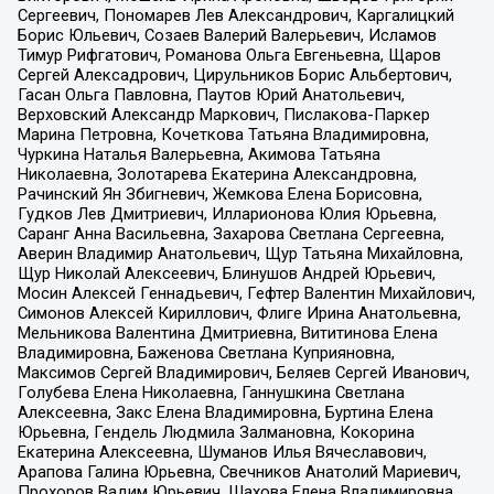
Сергеевич, Пономарев Лев Александрович, Каргалицкий
Борис Юльевич, Созаев Валерий Валерьевич, Исламов
Тимур Рифгатович, Романова Ольга Евгеньевна, Щаров
Сергей Алексадрович, Цирульников Борис Альбертович,
Гасан Ольга Павловна, Паутов Юрий Анатольевич,
Верховский Александр Маркович, Пислакова-Паркер
Марина Петровна, Кочеткова Татьяна Владимировна,
Чуркина Наталья Валерьевна, Акимова Татьяна
Николаевна, Золотарева Екатерина Александровна,
Рачинский Ян Збигневич, Жемкова Елена Борисовна,
Гудков Лев Дмитриевич, Илларионова Юлия Юрьевна,
Саранг Анна Васильевна, Захарова Светлана Сергеевна,
Аверин Владимир Анатольевич, Щур Татьяна Михайловна,
Щур Николай Алексеевич, Блинушов Андрей Юрьевич,
Мосин Алексей Геннадьевич, Гефтер Валентин Михайлович,
Симонов Алексей Кириллович, Флиге Ирина Анатольевна,
Мельникова Валентина Дмитриевна, Вититинова Елена
Владимировна, Баженова Светлана Куприяновна,
Максимов Сергей Владимирович, Беляев Сергей Иванович,
Голубева Елена Николаевна, Ганнушкина Светлана
Алексеевна, Закс Елена Владимировна, Буртина Елена
Юрьевна, Гендель Людмила Залмановна, Кокорина
Екатерина Алексеевна, Шуманов Илья Вячеславович,
Арапова Галина Юрьевна, Свечников Анатолий Мариевич,
Прохоров Вадим Юрьевич, Шахова Елена Владимировна,