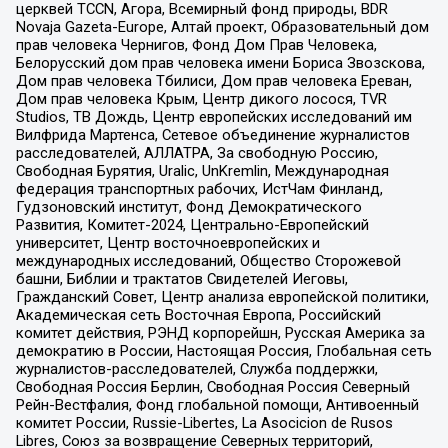
церквей TCCN, Агора, Всемирный фонд природы, BDR
Novaja Gazeta-Europe, Алтай проект, Образовательный дом
прав человека Чернигов, Фонд Дом Прав Человека,
Белорусский дом прав человека имени Бориса Звозскова,
Дом прав человека Тбилиси, Дом прав человека Ереван,
Дом прав человека Крым, Центр дикого лосося, TVR
Studios, ТВ Дождь, Центр европейских исследований им
Вилфрида Мартенса, Сетевое объединение журналистов
расследователей, АЛЛАТРА, За свободную Россию,
Свободная Бурятия, Uralic, UnKremlin, Международная
федерация транспортных рабочих, ИстЧам Финланд,
Гудзоновский институт, Фонд Демократического
Развития, Комитет-2024, Центрально-Европейский
университет, Центр восточноевропейских и
международных исследований, Общество Сторожевой
башни, Библии и трактатов Свидетелей Иеговы,
Гражданский Совет, Центр анализа европейской политики,
Академическая сеть Восточная Европа, Российский
комитет действия, РЭНД корпорейшн, Русская Америка за
демократию в России, Настоящая Россия, Глобальная сеть
журналистов-расследователей, Служба поддержки,
Свободная Россия Берлин, Свободная Россия Северный
Рейн-Вестфалия, Фонд глобальной помощи, Антивоенный
комитет России, Russie-Libertes, La Asocicion de Rusos
Libres, Союз за возвращение Северных территорий,