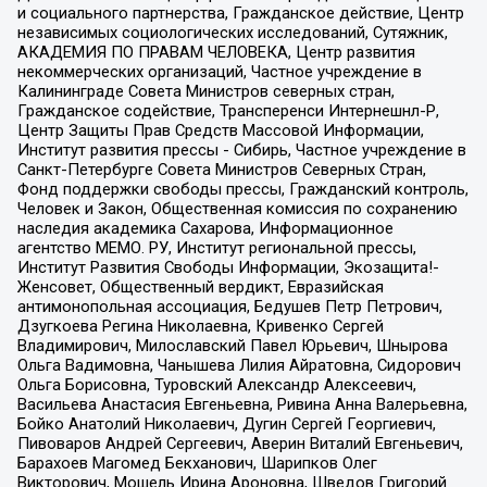
и социального партнерства, Гражданское действие, Центр
независимых социологических исследований, Сутяжник,
АКАДЕМИЯ ПО ПРАВАМ ЧЕЛОВЕКА, Центр развития
некоммерческих организаций, Частное учреждение в
Калининграде Совета Министров северных стран,
Гражданское содействие, Трансперенси Интернешнл-Р,
Центр Защиты Прав Средств Массовой Информации,
Институт развития прессы - Сибирь, Частное учреждение в
Санкт-Петербурге Совета Министров Северных Стран,
Фонд поддержки свободы прессы, Гражданский контроль,
Человек и Закон, Общественная комиссия по сохранению
наследия академика Сахарова, Информационное
агентство МЕМО. РУ, Институт региональной прессы,
Институт Развития Свободы Информации, Экозащита!-
Женсовет, Общественный вердикт, Евразийская
антимонопольная ассоциация, Бедушев Петр Петрович,
Дзугкоева Регина Николаевна, Кривенко Сергей
Владимирович, Милославский Павел Юрьевич, Шнырова
Ольга Вадимовна, Чанышева Лилия Айратовна, Сидорович
Ольга Борисовна, Туровский Александр Алексеевич,
Васильева Анастасия Евгеньевна, Ривина Анна Валерьевна,
Бойко Анатолий Николаевич, Дугин Сергей Георгиевич,
Пивоваров Андрей Сергеевич, Аверин Виталий Евгеньевич,
Барахоев Магомед Бекханович, Шарипков Олег
Викторович, Мошель Ирина Ароновна, Шведов Григорий