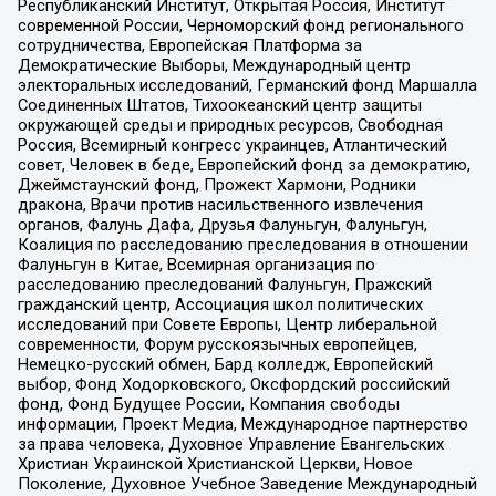
Республиканский Институт, Открытая Россия, Институт
современной России, Черноморский фонд регионального
сотрудничества, Европейская Платформа за
Демократические Выборы, Международный центр
электоральных исследований, Германский фонд Маршалла
Соединенных Штатов, Тихоокеанский центр защиты
окружающей среды и природных ресурсов, Свободная
Россия, Всемирный конгресс украинцев, Атлантический
совет, Человек в беде, Европейский фонд за демократию,
Джеймстаунский фонд, Прожект Хармони, Родники
дракона, Врачи против насильственного извлечения
органов, Фалунь Дафа, Друзья Фалуньгун, Фалуньгун,
Коалиция по расследованию преследования в отношении
Фалуньгун в Китае, Всемирная организация по
расследованию преследований Фалуньгун, Пражский
гражданский центр, Ассоциация школ политических
исследований при Совете Европы, Центр либеральной
современности, Форум русскоязычных европейцев,
Немецко-русский обмен, Бард колледж, Европейский
выбор, Фонд Ходорковского, Оксфордский российский
фонд, Фонд Будущее России, Компания свободы
информации, Проект Медиа, Международное партнерство
за права человека, Духовное Управление Евангельских
Христиан Украинской Христианской Церкви, Новое
Поколение, Духовное Учебное Заведение Международный