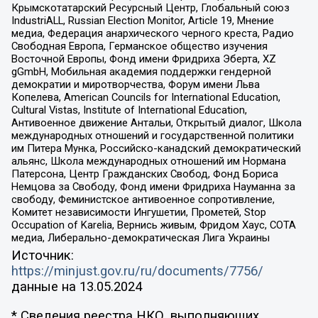
Крымскотатарский Ресурсный Центр, Глобальный союз
IndustriALL, Russian Election Monitor, Article 19, Мнение
медиа, Федерация анархического черного креста, Радио
Свободная Европа, Германское общество изучения
Восточной Европы, Фонд имени Фридриха Эберта, XZ
gGmbH, Мобильная академия поддержки гендерной
демократии и миротворчества, Форум имени Льва
Копелева, American Councils for International Education,
Cultural Vistas, Institute of International Education,
Антивоенное движение Антальи, Открытый диалог, Школа
международных отношений и государственной политики
им Питера Мунка, Российско-канадский демократический
альянс, Школа международных отношений им Нормана
Патерсона, Центр Гражданских Свобод, Фонд Бориса
Немцова за Свободу, Фонд имени Фридриха Науманна за
свободу, Феминистское антивоенное сопротивление,
Комитет независимости Ингушетии, Прометей, Stop
Occupation of Karelia, Вернись живым, Фридом Хаус, СОТА
медиа, Либерально-демократическая Лига Украины
Источник:
https://minjust.gov.ru/ru/documents/7756/
данные на
13.05.2024
* Сведения реестра НКО, выполняющих