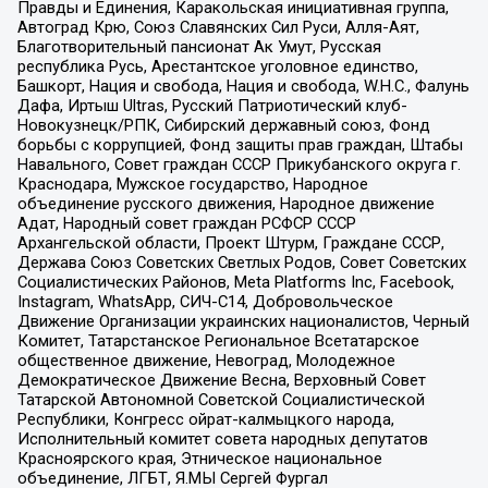
Правды и Единения, Каракольская инициативная группа,
Автоград Крю, Союз Славянских Сил Руси, Алля-Аят,
Благотворительный пансионат Ак Умут, Русская
республика Русь, Арестантское уголовное единство,
Башкорт, Нация и свобода, Нация и свобода, W.H.С., Фалунь
Дафа, Иртыш Ultras, Русский Патриотический клуб-
Новокузнецк/РПК, Сибирский державный союз, Фонд
борьбы с коррупцией, Фонд защиты прав граждан, Штабы
Навального, Совет граждан СССР Прикубанского округа г.
Краснодара, Мужское государство, Народное
объединение русского движения, Народное движение
Адат, Народный совет граждан РСФСР СССР
Архангельской области, Проект Штурм, Граждане СССР,
Держава Союз Советских Светлых Родов, Совет Советских
Социалистических Районов, Meta Platforms Inc, Facebook,
Instagram, WhatsApp, СИЧ-С14, Добровольческое
Движение Организации украинских националистов, Черный
Комитет, Татарстанское Региональное Всетатарское
общественное движение, Невоград, Молодежное
Демократическое Движение Весна, Верховный Совет
Татарской Автономной Советской Социалистической
Республики, Конгресс ойрат-калмыцкого народа,
Исполнительный комитет совета народных депутатов
Красноярского края, Этническое национальное
объединение, ЛГБТ, Я.МЫ Сергей Фургал