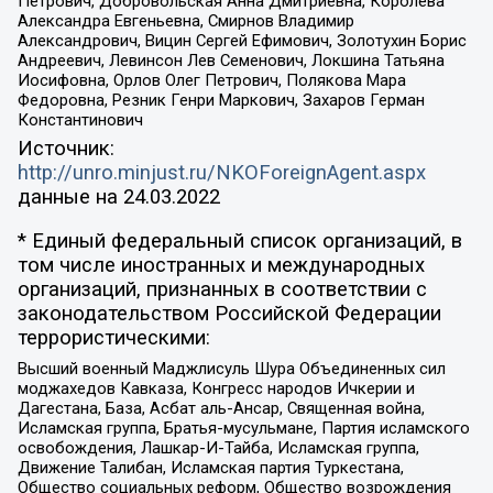
Петрович, Добровольская Анна Дмитриевна, Королева
Александра Евгеньевна, Смирнов Владимир
Александрович, Вицин Сергей Ефимович, Золотухин Борис
Андреевич, Левинсон Лев Семенович, Локшина Татьяна
Иосифовна, Орлов Олег Петрович, Полякова Мара
Федоровна, Резник Генри Маркович, Захаров Герман
Константинович
Источник:
http://unro.minjust.ru/NKOForeignAgent.aspx
данные на
24.03.2022
* Единый федеральный список организаций, в
том числе иностранных и международных
организаций, признанных в соответствии с
законодательством Российской Федерации
террористическими:
Высший военный Маджлисуль Шура Объединенных сил
моджахедов Кавказа, Конгресс народов Ичкерии и
Дагестана, База, Асбат аль-Ансар, Священная война,
Исламская группа, Братья-мусульмане, Партия исламского
освобождения, Лашкар-И-Тайба, Исламская группа,
Движение Талибан, Исламская партия Туркестана,
Общество социальных реформ, Общество возрождения