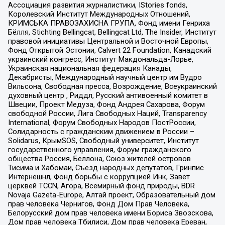
Ассоциация развития журналистики, IStories fonds,
Королевский Институт Международных Отношений,
КРИМСЬКА ПРАВОЗАХИСНА ГРУПА, Фонд имени Генриха
Бёлля, Stichting Bellingcat, Bellingcat Ltd, The Insider, Институт
правовой инициативы Центральной и Восточной Европы,
Фонд Открытой Эстонии, Calvert 22 Foundation, Канадский
украинский конгресс, Институт Макдональда-Лорье,
Украинская национальная федерация Канады,
Декабристы, Международный научный центр им Вудро
Вильсона, Свободная пресса, Возрождение, Всеукраинский
духовный центр , Риддл, Русский антивоенный комитет в
Швеции, Проект Медуза, Фонд Андрея Сахарова, Форум
свободной России, Лига Свободных Наций, Transparеncy
International, Форум Свободных Народов ПостРоссии,
Солидарность с гражданским движением в России –
Solidarus, КрымSOS, Свободный университет, Институт
государственного управления, Форум гражданского
общества Россия, Беллона, Союз жителей островов
Тисима и Хабомаи, Съезд народных депутатов, Гринпис
Интернешнл, Фонд борьбы с коррупцией Инк, Завет
церквей TCCN, Агора, Всемирный фонд природы, BDR
Novaja Gazeta-Europe, Алтай проект, Образовательный дом
прав человека Чернигов, Фонд Дом Прав Человека,
Белорусский дом прав человека имени Бориса Звозскова,
Дом прав человека Тбилиси, Дом прав человека Ереван,