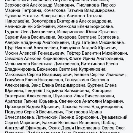
Верховский Александр Маркович, Пислакова-Паркер
Марина Петровна, Кочеткова Татьяна Владимировна,
Чуркина Наталья Валерьевна, Акимова Татьяна
Николаевна, Золотарева Екатерина Александровна,
Рачинский Ян Збигневич, Жемкова Елена Борисовна,
Гудков Лев Дмитриевич, Илларионова Юлия Юрьевна,
Саранг Анна Васильевна, Захарова Светлана Сергеевна,
Аверин Владимир Анатольевич, Щур Татьяна Михайловна,
Щур Николай Алексеевич, Блинушов Андрей Юрьевич,
Мосин Алексей Геннадьевич, Гефтер Валентин Михайлович,
Симонов Алексей Кириллович, Флиге Ирина Анатольевна,
Мельникова Валентина Дмитриевна, Вититинова Елена
Владимировна, Баженова Светлана Куприяновна,
Максимов Сергей Владимирович, Беляев Сергей Иванович,
Голубева Елена Николаевна, Ганнушкина Светлана
Алексеевна, Закс Елена Владимировна, Буртина Елена
Юрьевна, Гендель Людмила Залмановна, Кокорина
Екатерина Алексеевна, Шуманов Илья Вячеславович,
Арапова Галина Юрьевна, Свечников Анатолий Мариевич,
Прохоров Вадим Юрьевич, Шахова Елена Владимировна,
Подузов Сергей Васильевич, Протасова Ирина
Вячеславовна, Литинский Леонид Борисович, Лукашевский
Сергей Маркович, Бахмин Вячеслав Иванович, Шабад
Анатолий Ефимович, Сухих Дарья Николаевна, Орлов Олег