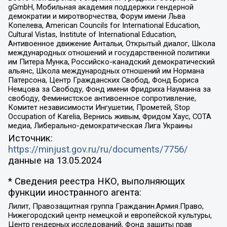
gGmbH, Мобильная академия поддержки гендерной
демократии и миротворчества, Форум имени Льва
Копелева, American Councils for International Education,
Cultural Vistas, Institute of International Education,
Антивоенное движение Антальи, Открытый диалог, Школа
международных отношений и государственной политики
им Питера Мунка, Российско-канадский демократический
альянс, Школа международных отношений им Нормана
Патерсона, Центр Гражданских Свобод, Фонд Бориса
Немцова за Свободу, Фонд имени Фридриха Науманна за
свободу, Феминистское антивоенное сопротивление,
Комитет независимости Ингушетии, Прометей, Stop
Occupation of Karelia, Вернись живым, Фридом Хаус, СОТА
медиа, Либерально-демократическая Лига Украины
Источник:
https://minjust.gov.ru/ru/documents/7756/
данные на
13.05.2024
* Сведения реестра НКО, выполняющих
функции иностранного агента:
Лилит, Правозащитная группа Гражданин.Армия.Право,
Нижегородский центр немецкой и европейской культуры,
Центр гендерных исследований, Фонд защиты прав