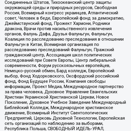
Соединенных Штатов, Тихоокеанский центр защиты
окружающей среды и природных ресурсов, Свободная
Россия, Всемирный конгресс украинцев, Атлантический
совет, Человек в беде, Европейский фонд за демократию,
Джеймстаунский фонд, Прожект Хармони, Родники
дракона, Врачи против насильственного извлечения
органов, Фалунь Дафа, Друзья Фалуньгун, Фалуньгун,
Коалиция по расследованию преследования в отношении
Фалуньгун в Китае, Всемирная организация по
расследованию преследований Фалуньгун, Пражский
гражданский центр, Ассоциация школ политических
исследований при Совете Европы, Центр либеральной
современности, Форум русскоязычных европейцев,
Немецко-русский обмен, Бард колледж, Европейский
выбор, Фонд Ходорковского, Оксфордский российский
фонд, Фонд Будущее России, Компания свободы
информации, Проект Медиа, Международное партнерство
за права человека, Духовное Управление Евангельских
Христиан Украинской Христианской Церкви, Новое
Поколение, Духовное Учебное Заведение Международный
Библейский Колледж, Международное христианское
движение, Всемирный Институт Саентологических
Предприятий, Церковь Духовной Технологии, Европейская
сеть организаций по наблюдению за выборами,
Республика Польша, СВОБОДНЫЙ ИДЕЛЬ-УРАЛ,