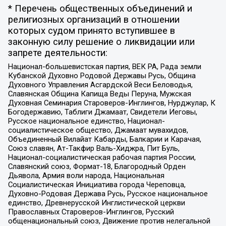
* Перечень общественных объединений и
религиозных организаций в отношении
которых судом принято вступившее в
законную силу решение о ликвидации или
запрете деятельности:
Национал-большевистская партия, ВЕК РА, Рада земли
Кубанской Духовно Родовой Державы Русь, Община
Духовного Управления Асгардской Веси Беловодья,
Славянская Община Капища Веды Перуна, Мужская
Духовная Семинария Староверов-Инглингов, Нурджулар, К
Богодержавию, Таблиги Джамаат, Свидетели Иеговы,
Русское национальное единство, Национал-
социалистическое общество, Джамаат мувахидов,
Объединенный Вилайат Кабарды, Балкарии и Карачая,
Союз славян, Ат-Такфир Валь-Хиджра, Пит Буль,
Национал-социалистическая рабочая партия России,
Славянский союз, Формат-18, Благородный Орден
Дьявола, Армия воли народа, Национальная
Социалистическая Инициатива города Череповца,
Духовно-Родовая Держава Русь, Русское национальное
единство, Древнерусской Инглистической церкви
Православных Староверов-Инглингов, Русский
общенациональный союз, Движение против нелегальной