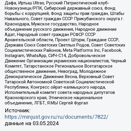
Дафа, Иртыш Ultras, Русский Патриотический клуб-
Новокузнецк/РПК, Сибирский державный союз, Фонд
борьбы с коррупцией, Фонд защиты прав граждан, Штабы
Навального, Совет граждан СССР Прикубанского округа г.
Краснодара, Мужское государство, Народное
объединение русского движения, Народное движение
Адат, Народный совет граждан РСФСР СССР
Архангельской области, Проект Штурм, Граждане СССР,
Держава Союз Советских Светлых Родов, Совет Советских
Социалистических Районов, Meta Platforms Inc, Facebook,
Instagram, WhatsApp, СИЧ-С14, Добровольческое
Движение Организации украинских националистов, Черный
Комитет, Татарстанское Региональное Всетатарское
общественное движение, Невоград, Молодежное
Демократическое Движение Весна, Верховный Совет
Татарской Автономной Советской Социалистической
Республики, Конгресс ойрат-калмыцкого народа,
Исполнительный комитет совета народных депутатов
Красноярского края, Этническое национальное
объединение, ЛГБТ, Я.МЫ Сергей Фургал
Источник:
https://minjust.gov.ru/ru/documents/7822/
данные на
03.05.2024