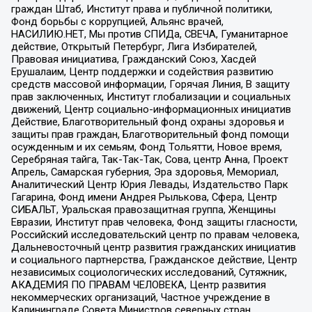
граждан Штаб, Институт права и публичной политики,
Фонд борьбы с коррупцией, Альянс врачей,
НАСИЛИЮ.НЕТ, Мы против СПИДа, СВЕЧА, Гуманитарное
действие, Открытый Петербург, Лига Избирателей,
Правовая инициатива, Гражданский Союз, Хасдей
Ерушалаим, Центр поддержки и содействия развитию
средств массовой информации, Горячая Линия, В защиту
прав заключенных, Институт глобализации и социальных
движений, Центр социально-информационных инициатив
Действие, Благотворительный фонд охраны здоровья и
защиты прав граждан, Благотворительный фонд помощи
осужденным и их семьям, Фонд Тольятти, Новое время,
Серебряная тайга, Так-Так-Так, Сова, центр Анна, Проект
Апрель, Самарская губерния, Эра здоровья, Мемориал,
Аналитический Центр Юрия Левады, Издательство Парк
Гагарина, Фонд имени Андрея Рылькова, Сфера, Центр
СИБАЛЬТ, Уральская правозащитная группа, Женщины
Евразии, Институт прав человека, Фонд защиты гласности,
Российский исследовательский центр по правам человека,
Дальневосточный центр развития гражданских инициатив
и социального партнерства, Гражданское действие, Центр
независимых социологических исследований, Сутяжник,
АКАДЕМИЯ ПО ПРАВАМ ЧЕЛОВЕКА, Центр развития
некоммерческих организаций, Частное учреждение в
Калининграде Совета Министров северных стран,