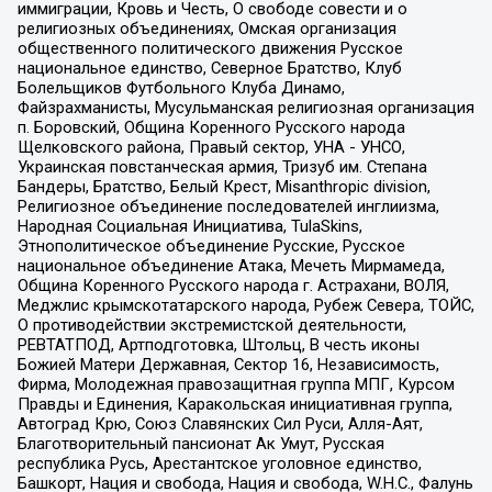
иммиграции, Кровь и Честь, О свободе совести и о
религиозных объединениях, Омская организация
общественного политического движения Русское
национальное единство, Северное Братство, Клуб
Болельщиков Футбольного Клуба Динамо,
Файзрахманисты, Мусульманская религиозная организация
п. Боровский, Община Коренного Русского народа
Щелковского района, Правый сектор, УНА - УНСО,
Украинская повстанческая армия, Тризуб им. Степана
Бандеры, Братство, Белый Крест, Misanthropic division,
Религиозное объединение последователей инглиизма,
Народная Социальная Инициатива, TulaSkins,
Этнополитическое объединение Русские, Русское
национальное объединение Атака, Мечеть Мирмамеда,
Община Коренного Русского народа г. Астрахани, ВОЛЯ,
Меджлис крымскотатарского народа, Рубеж Севера, ТОЙС,
О противодействии экстремистской деятельности,
РЕВТАТПОД, Артподготовка, Штольц, В честь иконы
Божией Матери Державная, Сектор 16, Независимость,
Фирма, Молодежная правозащитная группа МПГ, Курсом
Правды и Единения, Каракольская инициативная группа,
Автоград Крю, Союз Славянских Сил Руси, Алля-Аят,
Благотворительный пансионат Ак Умут, Русская
республика Русь, Арестантское уголовное единство,
Башкорт, Нация и свобода, Нация и свобода, W.H.С., Фалунь