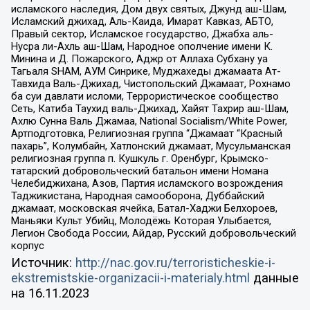
исламского наследия, Дом двух святых, Джунд аш-Шам,
Исламский джихад, Аль-Каида, Имарат Кавказ, АБТО,
Правый сектор, Исламское государство, Джабха аль-
Нусра ли-Ахль аш-Шам, Народное ополчение имени К.
Минина и Д. Пожарского, Аджр от Аллаха Субхану уа
Тагьаля SHAM, АУМ Синрике, Муджахеды джамаата Ат-
Тавхида Валь-Джихад, Чистопольский Джамаат, Рохнамо
ба суи давлати исломи, Террористическое сообщество
Сеть, Катиба Таухид валь-Джихад, Хайят Тахрир аш-Шам,
Ахлю Сунна Валь Джамаа, National Socialism/White Power,
Артподготовка, Религиозная группа “Джамаат “Красный
пахарь”, Колумбайн, Хатлонский джамаат, Мусульманская
религиозная группа п. Кушкуль г. Оренбург, Крымско-
татарский добровольческий батальон имени Номана
Челебиджихана, Азов, Партия исламского возрождения
Таджикистана, Народная самооборона, Дуббайский
джамаат, московская ячейка, Батал-Хаджи Белхороев,
Маньяки Культ Убийц, Молодёжь Которая Улыбается,
Легион Свобода России, Айдар, Русский добровольческий
корпус
Источник:
http://nac.gov.ru/terroristicheskie-i-
ekstremistskie-organizacii-i-materialy.html
данные
на
16.11.2023