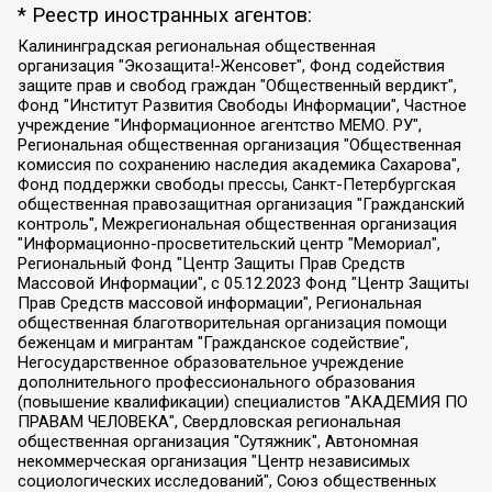
* Реестр иностранных агентов:
Калининградская региональная общественная организация "Экозащита!-Женсовет", Фонд содействия защите прав и свобод граждан "Общественный вердикт", Фонд "Институт Развития Свободы Информации", Частное учреждение "Информационное агентство МЕМО. РУ", Региональная общественная организация "Общественная комиссия по сохранению наследия академика Сахарова", Фонд поддержки свободы прессы, Санкт-Петербургская общественная правозащитная организация "Гражданский контроль", Межрегиональная общественная организация "Информационно-просветительский центр "Мемориал", Региональный Фонд "Центр Защиты Прав Средств Массовой Информации", с 05.12.2023 Фонд "Центр Защиты Прав Средств массовой информации", Региональная общественная благотворительная организация помощи беженцам и мигрантам "Гражданское содействие", Негосударственное образовательное учреждение дополнительного профессионального образования (повышение квалификации) специалистов "АКАДЕМИЯ ПО ПРАВАМ ЧЕЛОВЕКА", Свердловская региональная общественная организация "Сутяжник", Автономная некоммерческая организация "Центр независимых социологических исследований", Союз общественных объединений "Российский исследовательский центр по правам человека", Региональное общественное учреждение научно-информационный центр "МЕМОРИАЛ", Некоммерческая организация "Фонд защиты гласности", Автономная некоммерческая организация "Институт прав человека", Городская общественная организация "Екатеринбургское общество "МЕМОРИАЛ", Городская общественная организация "Рязанское историко-просветительское и правозащитное общество "Мемориал" (Рязанский Мемориал), Челябинский региональный орган общественной самодеятельности – женское общественное объединение "Женщины Евразии", Челябинский региональный орган общественной самодеятельности "Уральская правозащитная группа", Фонд содействия защите здоровья и социальной справедливости имени Андрея Рылькова, Автономная Некоммерческая Организация "Аналитический Центр Юрия Левады", Автономная некоммерческая организация социальной поддержки населения "Проект Апрель", Региональная общественная организация помощи женщинам и детям, находящимся в кризисной ситуации "Информационно-методический центр "Анна", Фонд содействия развитию массовых коммуникаций и правовому просвещению "Так-так-Так", Фонд содействия устойчивому развитию "Серебряная тайга", Свердловский региональный общественный фонд социальных проектов "Новое время", "Idel.Реалии", Кавказ.Реалии, Крым.Реалии, Телеканал Настоящее Время, Татаро-башкирская служба Радио Свобода (Azatliq Radiosi), Радио Свободная Европа/Радио Свобода (PCE/PC), "Сибирь.Реалии", "Фактограф", Благотворительный фонд помощи осужденным и их семьям, Автономная некоммерческая организация "Институт глобализации и социальных движений", Фонд "В защиту прав заключенных", Частное учреждение "Центр поддержки и содействия развитию средств массовой информации", Пензенский региональный общественный благотворительный фонд "Гражданский союз", "Север.Реалии", Некоммерческая организация Фонд "Правовая инициатива", Общество с ограниченной ответственностью "Радио Свободная Европа/Радио Свобода", Чешское информационное агентство "MEDIUM-ORIENT", Красноярская региональная общественная организация "Мы против СПИДа", Камалягин Денис Николаевич, Маркелов Сергей Евгеньевич, Пономарев Лев Александрович, Савицкая Людмила Алексеевна, Автономная некоммерческая организация "Центр по работе с проблемой насилия "НАСИЛИЮ.НЕТ", Межрегиональный профессиональный союз работников здравоохранения "Альянс врачей", Юридическое лицо, зарегистрированное в Латвийской Республике, SIA "Medusa Project" (регистрационный номер 40103797863, дата регистрации 10.06.2014), Некоммерческая организация "Фонд по борьбе с коррупцией", Автономная некоммерческая организация "Институт права и публичной политики", Баданин Роман Сергеевич, Гликин Максим Александрович, Железнова Мария Михайловна, Лукьянова Юлия Сергеевна, Маетная Елизавета Витальевна, Маняхин Петр Борисович, Чуракова Ольга Владимировна, Ярош Юлия Петровна, Юридическое лицо "The Insider SIA", зарегистрированное в Риге, Латвийская Республика (дата регистрации 26.06.2015), являющееся администратором доменного имени интернет-издания "The Insider SIA", https://theins.ru, Постернак Алексей Евгеньевич, Рубин Михаил Аркадьевич, Анин Роман Александрович, Юридическое лицо Istories fonds, зарегистрированное в Латвийской Республике (регистрационный номер 50008295751, дата регистрации 24.02.2020), Великовский Дмитрий Александрович, Долинина Ирина Николаевна, Мароховская Алеся Алексеевна, Шлейнов Роман Юрьевич, Шмагун Олеся Валентиновна, Общество с ограниченной ответственностью "Альтаир 2021", Общество с ограниченной ответственностью "Вега 2021", Общество с ограниченной ответственностью "Главный редактор 2021", Общество с ограниченной ответственностью "Ромашки монолит", Важенков Артем Валерьевич, Ивановская областная общественная организация "Центр гендерных исследований", Гурман Юрий Альбертович, Медиапроект "ОВД-Инфо", Егоров Владимир Владимирович, Жилинский Владимир Александрович, Общество с ограниченной ответственностью "ЗП", Иванова София Юрьевна, Карезина Инна Павловна, Кильтау Екатерина Викторовна, Петров Алексей Викторович, Пискунов Сергей Евгеньевич, Смирнов Сергей Сергеевич, Тихонов Михаил Сергеевич, Общество с ограниченной ответственностью "ЖУРНАЛИСТ-ИНОСТРАННЫЙ АГЕНТ", Арапова Галина Юрьевна, Вольтская Татьяна Анатольевна, Американская компания "Mason G.E.S. Anonymous Foundation" (США), являющаяся владельцем интернет-издания https://mnews.world/, Компания "Stichting Bellingcat", зарегистрированная в Нидерландах (дата регистрации 11.07.2018), Захаров Андрей Вячеславович, Клепиковская Екатерина Дмитриевна, Общество с ограниченной ответственностью "МЕМО", Перл Роман Александрович, Симонов Евгений Алексеевич, Соловьева Елена Анатольевна, Сотников Даниил Владимирович, Сурначева Елизавета Дмитриевна, Автономная некоммерческая организация по защите прав человека и информированию населения "Якутия – Наше Мнение", Общество с ограниченной ответственностью "Москоу диджитал медиа", с 26.01.2023 Общество с ограниченной ответственностью "Чайка Белые сады", Ветошкина Валерия Валерьевна, Заговора Максим Александрович, Межрегиональное общественное движение "Российская ЛГБТ - сеть", Оленичев Максим Владимирович, Павлов Иван Юрьевич, Скворцова Елена Сергеевна, Общество с ограниченной ответственностью "Как бы инагент", Кочетков Игорь Викторович, Общество с ограниченной ответственностью "Честные выборы", Еланчик Олег Александрович, Общество с ограниченной ответственностью "Нобелевский призыв", Гималова Регина Эмилевна, Григорьев Андрей Валерьевич, Григорьева Алина Александровна, Ассоциация по содействию защите прав призывников, альтернативнослужащих и военнослужащих "Правозащитная группа "Гражданин.Армия.Право", Хисамова Регина Фаритовна, Автономная некоммерческая организация по реализации социально-правовых программ "Лилит", Дальневосточное общественное движение "Маяк", Санкт-Петербургская ЛГБТ-инициативная группа "Выход", Инициативная группа ЛГБТ+ "Реверс", Алексеев Андрей Викторович, Бекбулатова Таисия Львовна, Беляев Иван Михайлович, Владыкина Елена Сергеевна, Гельман Марат Александрович, Никульшина Вероника Юрьевна, Толоконникова Надежда Андреевна, Шендерович Виктор Анатольевич, Общество с ограниченной ответственностью "Данное сообщение", Общество с ограниченной ответственностью Издательский дом "Новая глава", Айнбиндер Александра Александровна, Московский комьюнити-центр для ЛГБТ+инициатив, Благотворительный фонд развития филантропии, Deutsche Welle (Германия, Kurt-Schumacher-Strasse 3, 53113 Bonn), Борзунова Мария Михайловна, Воробьев Виктор Викторович, Голубева Анна Львовна, Константинова Алла Михайловна, Малкова Ирина Владимировна, Мурадов Мурад Абдулгалимович, Осетинская Елизавета Николаевна, Понасенков Евгений Николаевич, Ганапольский Матвей Юрьевич, Киселев Евгений Алексеевич, Борухович Ирина Григорьевна, Дремин Иван Тимофеевич, Дубровский Дмитрий Викторович, Красноярская региональная общественная организация поддержки и развития альтернативных образовательных технологий и межкультурных коммуникаций "ИНТЕРРА", Маяковская Екатерина Алексеевна, Фейгин Марк Захарович, Филимонов Андрей Викторович, Дзугкоева Регина Николаевна, Доброхотов Роман Александрович, Дудь Юрий Александрович, Елкин Сергей Владимирович, Кругликов Кирилл Игоревич, Сабунаева Мария Леонидовна, Семенов Алексей Владимирович, Шаинян Карен Багратович, Шульман Екатерина Михайловна, Асафьев Артур Валерьевич, Вахштайн Виктор Семенович, Венедиктов Алексей Алексеевич, Лушникова Екатерина Евгеньевна, Волков Леонид Михайлович, Невзоров Александр Глебович, Пархоменко Сергей Борисович, Сироткин Ярослав Николаевич, Кара-Мурза Владимир Владимирович, Баранова Наталья Владимировна, Гозман Леонид Яковлевич, Кагарлицкий Борис Юльевич, Климарев Михаил Валерьевич, Милов Владимир Станиславович, Автономная некоммерческая организация Краснодарский центр современного искусства "Типография", Моргенштерн Алишер Тагирович, Соболь Любовь Эдуардовна, Общество с ограниченной ответственностью "ЛИЗА НОРМ", Каспаров Гарри Кимович, Ходорковский Михаил Борисович, Общество с ограниченной ответственностью "Апрельские тезисы", Данилович Ирина Брониславовна, Кашин Олег Владимирович, Петров Николай Владимирович, Пивоваров Алексей Владимирович, Соколов Михаил Владимирович, Цветкова Юлия Владимировна, Чичваркин Евгений Александрович, Комитет против пыток/Команда против пыток, Общество с ограниченной ответственностью "Первый научный", Общество с ограниченной ответственностью "Вертолет и ко", Белоцерковская Вероника Борисовна, Кац Максим Евгеньевич, Лазарева Татьяна Юрьевна, Шаведдинов Руслан Табризович, Яшин Илья Валерьевич, Общество с ограниченной ответственностью "Иноагент ААВ", Алешковский Дмитрий Петрович, Альбац Евгения Марковна, Быков Дмитрий Львович, Галямина Юлия Евгеньевна, Лойко Сергей Леонидович, Мартынов Кирилл Константинович, Медведев Сергей Александрович, Крашенинников Федор Геннадиевич, Гордеева Катерина Вл