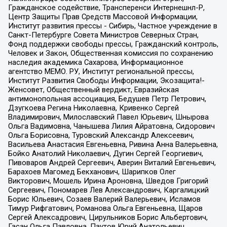
Гражданское содействие, Трансперенси Интернешнл-Р,
Центр Защиты Прав Средств Массовой Информации,
Институт развития прессы - Сибирь, Частное учреждение в
Санкт-Петербурге Совета Министров Северных Стран,
Фонд поддержки свободы прессы, Гражданский контроль,
Человек и Закон, Общественная комиссия по сохранению
наследия академика Сахарова, Информационное
агентство МЕМО. РУ, Институт региональной прессы,
Институт Развития Свободы Информации, Экозащита!-
Женсовет, Общественный вердикт, Евразийская
антимонопольная ассоциация, Бедушев Петр Петрович,
Дзугкоева Регина Николаевна, Кривенко Сергей
Владимирович, Милославский Павел Юрьевич, Шнырова
Ольга Вадимовна, Чанышева Лилия Айратовна, Сидорович
Ольга Борисовна, Туровский Александр Алексеевич,
Васильева Анастасия Евгеньевна, Ривина Анна Валерьевна,
Бойко Анатолий Николаевич, Дугин Сергей Георгиевич,
Пивоваров Андрей Сергеевич, Аверин Виталий Евгеньевич,
Барахоев Магомед Бекханович, Шарипков Олег
Викторович, Мошель Ирина Ароновна, Шведов Григорий
Сергеевич, Пономарев Лев Александрович, Каргалицкий
Борис Юльевич, Созаев Валерий Валерьевич, Исламов
Тимур Рифгатович, Романова Ольга Евгеньевна, Щаров
Сергей Алексадрович, Цирульников Борис Альбертович,
Гасан Ольга Павловна, Паутов Юрий Анатольевич,