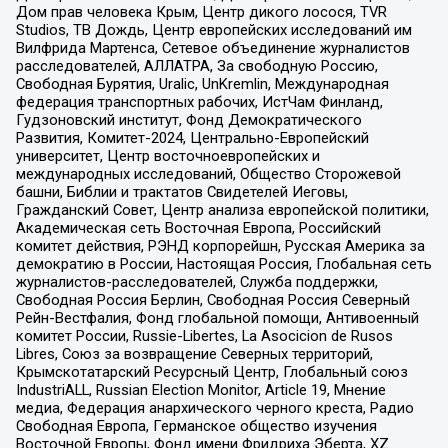
Дом прав человека Крым, Центр дикого лосося, TVR
Studios, ТВ Дождь, Центр европейских исследований им
Вилфрида Мартенса, Сетевое объединение журналистов
расследователей, АЛЛАТРА, За свободную Россию,
Свободная Бурятия, Uralic, UnKremlin, Международная
федерация транспортных рабочих, ИстЧам Финланд,
Гудзоновский институт, Фонд Демократического
Развития, Комитет-2024, Центрально-Европейский
университет, Центр восточноевропейских и
международных исследований, Общество Сторожевой
башни, Библии и трактатов Свидетелей Иеговы,
Гражданский Совет, Центр анализа европейской политики,
Академическая сеть Восточная Европа, Российский
комитет действия, РЭНД корпорейшн, Русская Америка за
демократию в России, Настоящая Россия, Глобальная сеть
журналистов-расследователей, Служба поддержки,
Свободная Россия Берлин, Свободная Россия Северный
Рейн-Вестфалия, Фонд глобальной помощи, Антивоенный
комитет России, Russie-Libertes, La Asocicion de Rusos
Libres, Союз за возвращение Северных территорий,
Крымскотатарский Ресурсный Центр, Глобальный союз
IndustriALL, Russian Election Monitor, Article 19, Мнение
медиа, Федерация анархического черного креста, Радио
Свободная Европа, Германское общество изучения
Восточной Европы, Фонд имени Фридриха Эберта, XZ