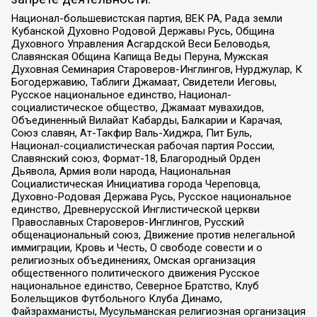
Национал-большевистская партия, ВЕК РА, Рада земли
Кубанской Духовно Родовой Державы Русь, Община
Духовного Управления Асгардской Веси Беловодья,
Славянская Община Капища Веды Перуна, Мужская
Духовная Семинария Староверов-Инглингов, Нурджулар, К
Богодержавию, Таблиги Джамаат, Свидетели Иеговы,
Русское национальное единство, Национал-
социалистическое общество, Джамаат мувахидов,
Объединенный Вилайат Кабарды, Балкарии и Карачая,
Союз славян, Ат-Такфир Валь-Хиджра, Пит Буль,
Национал-социалистическая рабочая партия России,
Славянский союз, Формат-18, Благородный Орден
Дьявола, Армия воли народа, Национальная
Социалистическая Инициатива города Череповца,
Духовно-Родовая Держава Русь, Русское национальное
единство, Древнерусской Инглистической церкви
Православных Староверов-Инглингов, Русский
общенациональный союз, Движение против нелегальной
иммиграции, Кровь и Честь, О свободе совести и о
религиозных объединениях, Омская организация
общественного политического движения Русское
национальное единство, Северное Братство, Клуб
Болельщиков Футбольного Клуба Динамо,
Файзрахманисты, Мусульманская религиозная организация