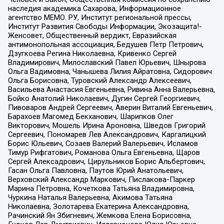
наследия академика Сахарова, Информационное
агентство МЕМО. РУ, Институт региональной прессы,
Институт Развития Свободы Информации, Экозащита!-
Женсовет, Общественный вердикт, Евразийская
антимонопольная ассоциация, Бедушев Петр Петрович,
Дзугкоева Регина Николаевна, Кривенко Сергей
Владимирович, Милославский Павел Юрьевич, Шнырова
Ольга Вадимовна, Чанышева Лилия Айратовна, Сидорович
Ольга Борисовна, Туровский Александр Алексеевич,
Васильева Анастасия Евгеньевна, Ривина Анна Валерьевна,
Бойко Анатолий Николаевич, Дугин Сергей Георгиевич,
Пивоваров Андрей Сергеевич, Аверин Виталий Евгеньевич,
Барахоев Магомед Бекханович, Шарипков Олег
Викторович, Мошель Ирина Ароновна, Шведов Григорий
Сергеевич, Пономарев Лев Александрович, Каргалицкий
Борис Юльевич, Созаев Валерий Валерьевич, Исламов
Тимур Рифгатович, Романова Ольга Евгеньевна, Щаров
Сергей Алексадрович, Цирульников Борис Альбертович,
Гасан Ольга Павловна, Паутов Юрий Анатольевич,
Верховский Александр Маркович, Пислакова-Паркер
Марина Петровна, Кочеткова Татьяна Владимировна,
Чуркина Наталья Валерьевна, Акимова Татьяна
Николаевна, Золотарева Екатерина Александровна,
Рачинский Ян Збигневич, Жемкова Елена Борисовна,