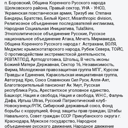
п. Боровский, Община Коренного Русского народа
Щелковского района, Правый сектор, УНА - УНСО,
Украинская повстанческая армия, Тризуб им. Степана
Бандеры, Братство, Белый Крест, Misanthropic division,
Религиозное объединение последователей инглиизма,
Народная Социальная Инициатива, TulaSkins,
Этнополитическое объединение Русские, Русское
национальное объединение Атака, Мечеть Мирмамеда,
Община Коренного Русского народа г. Астрахани, ВОЛЯ,
Меджлис крымскотатарского народа, Рубеж Севера, ТОЙС,
О противодействии экстремистской деятельности,
РЕВТАТПОД, Артподготовка, Штольц, В честь иконы
Божией Матери Державная, Сектор 16, Независимость,
Фирма, Молодежная правозащитная группа МПГ, Курсом
Правды и Единения, Каракольская инициативная группа,
Автоград Крю, Союз Славянских Сил Руси, Алля-Аят,
Благотворительный пансионат Ак Умут, Русская
республика Русь, Арестантское уголовное единство,
Башкорт, Нация и свобода, Нация и свобода, W.H.С., Фалунь
Дафа, Иртыш Ultras, Русский Патриотический клуб-
Новокузнецк/РПК, Сибирский державный союз, Фонд
борьбы с коррупцией, Фонд защиты прав граждан, Штабы
Навального, Совет граждан СССР Прикубанского округа г.
Краснодара, Мужское государство, Народное
объединение русского движения, Народное движение