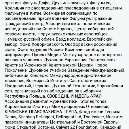
органов, Фалунь Дафа, Друзья Фалуньгун, Фалуньгун,
Коалиция по расследованию преследования в отношении
Фалуньгун в Китае, Всемирная организация по
расследованию преследований Фалуньгун, Пражский
гражданский центр, Ассоциация школ политических
исследований при Совете Европы, Центр либеральной
современности, Форум русскоязычных европейцев,
Немецко-русский обмен, Бард колледж, Европейский
выбор, Фонд Ходорковского, Оксфордский российский
фонд, Фонд Будущее России, Компания свободы
информации, Проект Медиа, Международное партнерство
за права человека, Духовное Управление Евангельских
Христиан Украинской Христианской Церкви, Новое
Поколение, Духовное Учебное Заведение Международный
Библейский Колледж, Международное христианское
движение, Всемирный Институт Саентологических
Предприятий, Церковь Духовной Технологии, Европейская
сеть организаций по наблюдению за выборами,
Республика Польша, СВОБОДНЫЙ ИДЕЛЬ-УРАЛ,
Ассоциация развития журналистики, IStories fonds,
Королевский Институт Международных Отношений,
КРИМСЬКА ПРАВОЗАХИСНА ГРУПА, Фонд имени Генриха
Бёлля, Stichting Bellingcat, Bellingcat Ltd, The Insider, Институт
правовой инициативы Центральной и Восточной Европы,
Фонд Открытой Эстонии, Calvert 22 Foundation, Канадский