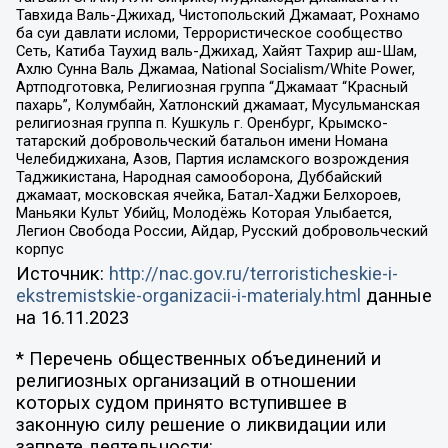
Тавхида Валь-Джихад, Чистопольский Джамаат, Рохнамо
ба суи давлати исломи, Террористическое сообщество
Сеть, Катиба Таухид валь-Джихад, Хайят Тахрир аш-Шам,
Ахлю Сунна Валь Джамаа, National Socialism/White Power,
Артподготовка, Религиозная группа “Джамаат “Красный
пахарь”, Колумбайн, Хатлонский джамаат, Мусульманская
религиозная группа п. Кушкуль г. Оренбург, Крымско-
татарский добровольческий батальон имени Номана
Челебиджихана, Азов, Партия исламского возрождения
Таджикистана, Народная самооборона, Дуббайский
джамаат, московская ячейка, Батал-Хаджи Белхороев,
Маньяки Культ Убийц, Молодёжь Которая Улыбается,
Легион Свобода России, Айдар, Русский добровольческий
корпус
Источник:
http://nac.gov.ru/terroristicheskie-i-
ekstremistskie-organizacii-i-materialy.html
данные
на
16.11.2023
* Перечень общественных объединений и
религиозных организаций в отношении
которых судом принято вступившее в
законную силу решение о ликвидации или
запрете деятельности: