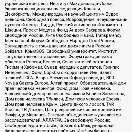
украинский конгресс, Институт Макдональда-Лорье,
Украинская национальная федерация Канады,
Декабристы, Международный научный центр им Вудро
Вильсона, Свободная пресса, Возрождение, Всеукраинский
духовный центр , Риддл, Русский антивоенный комитет в
Швеции, Проект Медуза, Фонд Андрея Сахарова, Форум
свободной России, Лига Свободных Наций, Transparеncy
International, Форум Свободных Народов ПостРоссии,
Солидарность с гражданским движением в России –
Solidarus, КрымSOS, Свободный университет, Институт
государственного управления, Форум гражданского
общества Россия, Беллона, Союз жителей островов
Тисима и Хабомаи, Съезд народных депутатов, Гринпис
Интернешнл, Фонд борьбы с коррупцией Инк, Завет
церквей TCCN, Агора, Всемирный фонд природы, BDR
Novaja Gazeta-Europe, Алтай проект, Образовательный дом
прав человека Чернигов, Фонд Дом Прав Человека,
Белорусский дом прав человека имени Бориса Звозскова,
Дом прав человека Тбилиси, Дом прав человека Ереван,
Дом прав человека Крым, Центр дикого лосося, TVR
Studios, ТВ Дождь, Центр европейских исследований им
Вилфрида Мартенса, Сетевое объединение журналистов
расследователей, АЛЛАТРА, За свободную Россию,
Свободная Бурятия, Uralic, UnKremlin, Международная
федерация транспортных рабочих, ИстЧам Финланд,