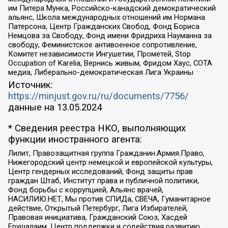
им Питера Мунка, Российско-канадский демократический
альянс, Школа международных отношений им Нормана
Патерсона, Центр Гражданских Свобод, Фонд Бориса
Немцова за Свободу, Фонд имени Фридриха Науманна за
свободу, Феминистское антивоенное сопротивление,
Комитет независимости Ингушетии, Прометей, Stop
Occupation of Karelia, Вернись живым, Фридом Хаус, СОТА
медиа, Либерально-демократическая Лига Украины
Источник:
https://minjust.gov.ru/ru/documents/7756/
данные на
13.05.2024
* Сведения реестра НКО, выполняющих
функции иностранного агента:
Лилит, Правозащитная группа Гражданин.Армия.Право,
Нижегородский центр немецкой и европейской культуры,
Центр гендерных исследований, Фонд защиты прав
граждан Штаб, Институт права и публичной политики,
Фонд борьбы с коррупцией, Альянс врачей,
НАСИЛИЮ.НЕТ, Мы против СПИДа, СВЕЧА, Гуманитарное
действие, Открытый Петербург, Лига Избирателей,
Правовая инициатива, Гражданский Союз, Хасдей
Ерушалаим, Центр поддержки и содействия развитию