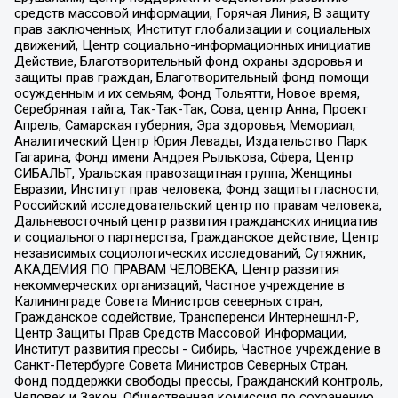
средств массовой информации, Горячая Линия, В защиту
прав заключенных, Институт глобализации и социальных
движений, Центр социально-информационных инициатив
Действие, Благотворительный фонд охраны здоровья и
защиты прав граждан, Благотворительный фонд помощи
осужденным и их семьям, Фонд Тольятти, Новое время,
Серебряная тайга, Так-Так-Так, Сова, центр Анна, Проект
Апрель, Самарская губерния, Эра здоровья, Мемориал,
Аналитический Центр Юрия Левады, Издательство Парк
Гагарина, Фонд имени Андрея Рылькова, Сфера, Центр
СИБАЛЬТ, Уральская правозащитная группа, Женщины
Евразии, Институт прав человека, Фонд защиты гласности,
Российский исследовательский центр по правам человека,
Дальневосточный центр развития гражданских инициатив
и социального партнерства, Гражданское действие, Центр
независимых социологических исследований, Сутяжник,
АКАДЕМИЯ ПО ПРАВАМ ЧЕЛОВЕКА, Центр развития
некоммерческих организаций, Частное учреждение в
Калининграде Совета Министров северных стран,
Гражданское содействие, Трансперенси Интернешнл-Р,
Центр Защиты Прав Средств Массовой Информации,
Институт развития прессы - Сибирь, Частное учреждение в
Санкт-Петербурге Совета Министров Северных Стран,
Фонд поддержки свободы прессы, Гражданский контроль,
Человек и Закон, Общественная комиссия по сохранению