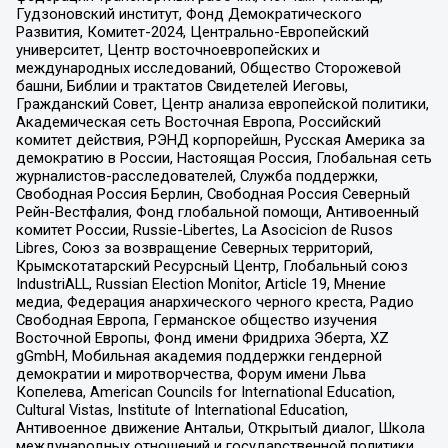
Гудзоновский институт, Фонд Демократического
Развития, Комитет-2024, Центрально-Европейский
университет, Центр восточноевропейских и
международных исследований, Общество Сторожевой
башни, Библии и трактатов Свидетелей Иеговы,
Гражданский Совет, Центр анализа европейской политики,
Академическая сеть Восточная Европа, Российский
комитет действия, РЭНД корпорейшн, Русская Америка за
демократию в России, Настоящая Россия, Глобальная сеть
журналистов-расследователей, Служба поддержки,
Свободная Россия Берлин, Свободная Россия Северный
Рейн-Вестфалия, Фонд глобальной помощи, Антивоенный
комитет России, Russie-Libertes, La Asocicion de Rusos
Libres, Союз за возвращение Северных территорий,
Крымскотатарский Ресурсный Центр, Глобальный союз
IndustriALL, Russian Election Monitor, Article 19, Мнение
медиа, Федерация анархического черного креста, Радио
Свободная Европа, Германское общество изучения
Восточной Европы, Фонд имени Фридриха Эберта, XZ
gGmbH, Мобильная академия поддержки гендерной
демократии и миротворчества, Форум имени Льва
Копелева, American Councils for International Education,
Cultural Vistas, Institute of International Education,
Антивоенное движение Антальи, Открытый диалог, Школа
международных отношений и государственной политики