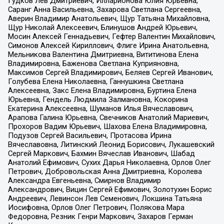
Гудков Лев Дмитриевич, Илларионова Юлия Юрьевна,
Саранг Анна Васильевна, Захарова Светлана Сергеевна,
Аверин Владимир Анатольевич, Щур Татьяна Михайловна,
Щур Николай Алексеевич, Блинушов Андрей Юрьевич,
Мосин Алексей Геннадьевич, Гефтер Валентин Михайлович,
Симонов Алексей Кириллович, Флиге Ирина Анатольевна,
Мельникова Валентина Дмитриевна, Вититинова Елена
Владимировна, Баженова Светлана Куприяновна,
Максимов Сергей Владимирович, Беляев Сергей Иванович,
Голубева Елена Николаевна, Ганнушкина Светлана
Алексеевна, Закс Елена Владимировна, Буртина Елена
Юрьевна, Гендель Людмила Залмановна, Кокорина
Екатерина Алексеевна, Шуманов Илья Вячеславович,
Арапова Галина Юрьевна, Свечников Анатолий Мариевич,
Прохоров Вадим Юрьевич, Шахова Елена Владимировна,
Подузов Сергей Васильевич, Протасова Ирина
Вячеславовна, Литинский Леонид Борисович, Лукашевский
Сергей Маркович, Бахмин Вячеслав Иванович, Шабад
Анатолий Ефимович, Сухих Дарья Николаевна, Орлов Олег
Петрович, Добровольская Анна Дмитриевна, Королева
Александра Евгеньевна, Смирнов Владимир
Александрович, Вицин Сергей Ефимович, Золотухин Борис
Андреевич, Левинсон Лев Семенович, Локшина Татьяна
Иосифовна, Орлов Олег Петрович, Полякова Мара
Федоровна, Резник Генри Маркович, Захаров Герман