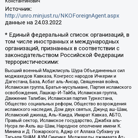
Константинович
Источник:
http://unro.minjust.ru/NKOForeignAgent.aspx
данные на
24.03.2022
* Единый федеральный список организаций, в
том числе иностранных и международных
организаций, признанных в соответствии с
законодательством Российской Федерации
террористическими:
Высший военный Маджлисуль Шура Объединенных сил
моджахедов Кавказа, Конгресс народов Ичкерии и
Дагестана, База, Асбат аль-Ансар, Священная война,
Исламская группа, Братья-мусульмане, Партия исламского
освобождения, Лашкар-И-Тайба, Исламская группа,
Движение Талибан, Исламская партия Туркестана,
Общество социальных реформ, Общество возрождения
исламского наследия, Дом двух святых, Джунд аш-Шам,
Исламский джихад, Аль-Каида, Имарат Кавказ, АБТО,
Правый сектор, Исламское государство, Джабха аль-
Нусра ли-Ахль аш-Шам, Народное ополчение имени К.
Минина и Д. Пожарского, Аджр от Аллаха Субхану уа
Тагьаля SHAM, АУМ Синрике, Муджахеды джамаата Ат-