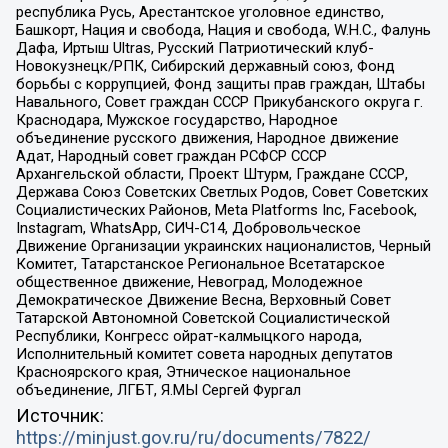
республика Русь, Арестантское уголовное единство,
Башкорт, Нация и свобода, Нация и свобода, W.H.С., Фалунь
Дафа, Иртыш Ultras, Русский Патриотический клуб-
Новокузнецк/РПК, Сибирский державный союз, Фонд
борьбы с коррупцией, Фонд защиты прав граждан, Штабы
Навального, Совет граждан СССР Прикубанского округа г.
Краснодара, Мужское государство, Народное
объединение русского движения, Народное движение
Адат, Народный совет граждан РСФСР СССР
Архангельской области, Проект Штурм, Граждане СССР,
Держава Союз Советских Светлых Родов, Совет Советских
Социалистических Районов, Meta Platforms Inc, Facebook,
Instagram, WhatsApp, СИЧ-С14, Добровольческое
Движение Организации украинских националистов, Черный
Комитет, Татарстанское Региональное Всетатарское
общественное движение, Невоград, Молодежное
Демократическое Движение Весна, Верховный Совет
Татарской Автономной Советской Социалистической
Республики, Конгресс ойрат-калмыцкого народа,
Исполнительный комитет совета народных депутатов
Красноярского края, Этническое национальное
объединение, ЛГБТ, Я.МЫ Сергей Фургал
Источник:
https://minjust.gov.ru/ru/documents/7822/