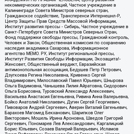
некоммерческих организаций, Частное учреждение в
Калининграде Совета Министров северных стран,
Гражданское содействие, Трансперенси Интернешнл-Р,
Центр Защиты Прав Средств Массовой Информации,
Институт развития прессы - Сибирь, Частное учреждение в
Санкт-Петербурге Совета Министров Северных Стран,
Фонд поддержки свободы прессы, Гражданский контроль,
Человек и Закон, Общественная комиссия по сохранению
наследия академика Сахарова, Информационное
агентство МЕМО. РУ, Институт региональной прессы,
Институт Развития Свободы Информации, Экозащита!-
Женсовет, Общественный вердикт, Евразийская
антимонопольная ассоциация, Бедушев Петр Петрович,
Дзугкоева Регина Николаевна, Кривенко Сергей
Владимирович, Милославский Павел Юрьевич, Шнырова
Ольга Вадимовна, Чанышева Лилия Айратовна, Сидорович
Ольга Борисовна, Туровский Александр Алексеевич,
Васильева Анастасия Евгеньевна, Ривина Анна Валерьевна,
Бойко Анатолий Николаевич, Дугин Сергей Георгиевич,
Пивоваров Андрей Сергеевич, Аверин Виталий Евгеньевич,
Барахоев Магомед Бекханович, Шарипков Олег
Викторович, Мошель Ирина Ароновна, Шведов Григорий
Сергеевич, Пономарев Лев Александрович, Каргалицкий
Борис Юльевич, Созаев Валерий Валерьевич, Исламов