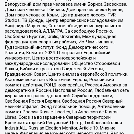
Белорусский дом прав человека имени Бориса Звозскова,
Дом прав человека Тбилиси, Дом прав человека Ереван,
Дом прав человека Крым, Центр дикого лосося, TVR
Studios, ТВ Дождь, Центр европейских исследований им
Вилфрида Мартенса, Сетевое объединение журналистов
расследователей, АЛЛАТРА, За свободную Россию,
Свободная Бурятия, Uralic, UnKremlin, Международная
федерация транспортных рабочих, ИстЧам Финланд,
Гудзоновский институт, Фонд Демократического
Развития, Комитет-2024, Центрально-Европейский
университет, Центр восточноевропейских и
международных исследований, Общество Сторожевой
башни, Библии и трактатов Свидетелей Иеговы,
Гражданский Совет, Центр анализа европейской политики,
Академическая сеть Восточная Европа, Российский
комитет действия, РЭНД корпорейшн, Русская Америка за
демократию в России, Настоящая Россия, Глобальная сеть
журналистов-расследователей, Служба поддержки,
Свободная Россия Берлин, Свободная Россия Северный
Рейн-Вестфалия, Фонд глобальной помощи, Антивоенный
комитет России, Russie-Libertes, La Asocicion de Rusos
Libres, Союз за возвращение Северных территорий,
Крымскотатарский Ресурсный Центр, Глобальный союз
IndustriALL, Russian Election Monitor, Article 19, Мнение
медиа, Федерация анархического черного креста, Радио