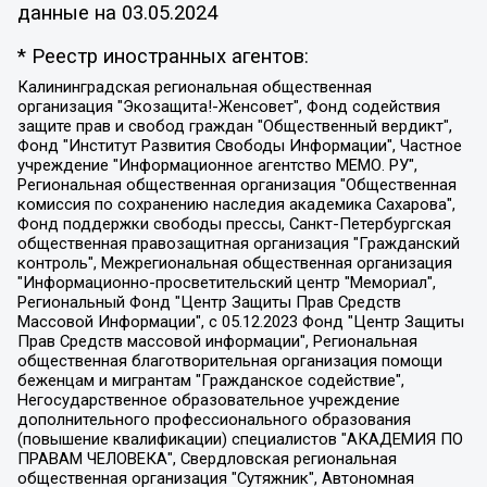
данные на
03.05.2024
* Реестр иностранных агентов:
Калининградская региональная общественная организация "Экозащита!-Женсовет", Фонд содействия защите прав и свобод граждан "Общественный вердикт", Фонд "Институт Развития Свободы Информации", Частное учреждение "Информационное агентство МЕМО. РУ", Региональная общественная организация "Общественная комиссия по сохранению наследия академика Сахарова", Фонд поддержки свободы прессы, Санкт-Петербургская общественная правозащитная организация "Гражданский контроль", Межрегиональная общественная организация "Информационно-просветительский центр "Мемориал", Региональный Фонд "Центр Защиты Прав Средств Массовой Информации", с 05.12.2023 Фонд "Центр Защиты Прав Средств массовой информации", Региональная общественная благотворительная организация помощи беженцам и мигрантам "Гражданское содействие", Негосударственное образовательное учреждение дополнительного профессионального образования (повышение квалификации) специалистов "АКАДЕМИЯ ПО ПРАВАМ ЧЕЛОВЕКА", Свердловская региональная общественная организация "Сутяжник", Автономная некоммерческая организация "Центр независимых социологических исследований", Союз общественных объединений "Российский исследовательский центр по правам человека", Региональное общественное учреждение научно-информационный центр "МЕМОРИАЛ", Некоммерческая организация "Фонд защиты гласности", Автономная некоммерческая организация "Институт прав человека", Городская общественная организация "Екатеринбургское общество "МЕМОРИАЛ", Городская общественная организация "Рязанское историко-просветительское и правозащитное общество "Мемориал" (Рязанский Мемориал), Челябинский региональный орган общественной самодеятельности – женское общественное объединение "Женщины Евразии", Челябинский региональный орган общественной самодеятельности "Уральская правозащитная группа", Фонд содействия защите здоровья и социальной справедливости имени Андрея Рылькова, Автономная Некоммерческая Организация "Аналитический Центр Юрия Левады", Автономная некоммерческая организация социальной поддержки населения "Проект Апрель", Региональная общественная организация помощи женщинам и детям, находящимся в кризисной ситуации "Информационно-методический центр "Анна", Фонд содействия развитию массовых коммуникаций и правовому просвещению "Так-так-Так", Фонд содействия устойчивому развитию "Серебряная тайга", Свердловский региональный общественный фонд социальных проектов "Новое время", "Idel.Реалии", Кавказ.Реалии, Крым.Реалии, Телеканал Настоящее Время, Татаро-башкирская служба Радио Свобода (Azatliq Radiosi), Радио Свободная Европа/Радио Свобода (PCE/PC), "Сибирь.Реалии", "Фактограф", Благотворительный фонд помощи осужденным и их семьям, Автономная некоммерческая организация "Институт глобализации и социальных движений", Фонд "В защиту прав заключенных", Частное учреждение "Центр поддержки и содействия развитию средств массовой информации", Пензенский региональный общественный благотворительный фонд "Гражданский союз", "Север.Реалии", Некоммерческая организация Фонд "Правовая инициатива", Общество с ограниченной ответственностью "Радио Свободная Европа/Радио Свобода", Чешское информационное агентство "MEDIUM-ORIENT", Красноярская региональная общественная организация "Мы против СПИДа", Камалягин Денис Николаевич, Маркелов Сергей Евгеньевич, Пономарев Лев Александрович, Савицкая Людмила Алексеевна, Автономная некоммерческая организация "Центр по работе с проблемой насилия "НАСИЛИЮ.НЕТ", Межрегиональный профессиональный союз работников здравоохранения "Альянс врачей", Юридическое лицо, зарегистрированное в Латвийской Республике, SIA "Medusa Project" (регистрационный номер 40103797863, дата регистрации 10.06.2014), Некоммерческая организация "Фонд по борьбе с коррупцией", Автономная некоммерческая организация "Институт права и публичной политики", Баданин Роман Сергеевич, Гликин Максим Александрович, Железнова Мария Михайловна, Лукьянова Юлия Сергеевна, Маетная Елизавета Витальевна, Маняхин Петр Борисович, Чуракова Ольга Владимировна, Ярош Юлия Петровна, Юридическое лицо "The Insider SIA", зарегистрированное в Риге, Латвийская Республика (дата регистрации 26.06.2015), являющееся администратором доменного имени интернет-издания "The Insider SIA", https://theins.ru, Постернак Алексей Евгеньевич, Рубин Михаил Аркадьевич, Анин Роман Александрович, Юридическое лицо Istories fonds, зарегистрированное в Латвийской Республике (регистрационный номер 50008295751, дата регистрации 24.02.2020), Великовский Дмитрий Александрович, Долинина Ирина Николаевна, Мароховская Алеся Алексеевна, Шлейнов Роман Юрьевич, Шмагун Олеся Валентиновна, Общество с ограниченной ответственностью "Альтаир 2021", Общество с ограниченной ответственностью "Вега 2021", Общество с ограниченной ответственностью "Главный редактор 2021", Общество с ограниченной ответственностью "Ромашки монолит", Важенков Артем Валерьевич, Ивановская областная общественная организация "Центр гендерных исследований", Гурман Юрий Альбертович, Медиапроект "ОВД-Инфо", Егоров Владимир Владимирович, Жилинский Владимир Александрович, Общество с ограниченной ответственностью "ЗП", Иванова София Юрьевна, Карезина Инна Павловна, Кильтау Екатерина Викторовна, Петров Алексей Викторович, Пискунов Сергей Евгеньевич, Смирнов Сергей Сергеевич, Тихонов Михаил Сергеевич, Общество с ограниченной ответственностью "ЖУРНАЛИСТ-ИНОСТРАННЫЙ АГЕНТ", Арапова Галина Юрьевна, Вольтская Татьяна Анатольевна, Американская компания "Mason G.E.S. Anonymous Foundation" (США), являющаяся владельцем интернет-издания https://mnews.world/, Компания "Stichting Bellingcat", зарегистрированная в Нидерландах (дата регистрации 11.07.2018), Захаров Андрей Вячеславович, Клепиковская Екатерина Дмитриевна, Общество с ограниченной ответственностью "МЕМО", Перл Роман Александрович, Симонов Евгений Алексеевич, Соловьева Елена Анатольевна, Сотников Даниил Владимирович, Сурначева Елизавета Дмитриевна, Автономная некоммерческая организация по защите прав человека и информированию населения "Якутия – Наше Мнение", Общество с ограниченной ответственностью "Москоу диджитал медиа", с 26.01.2023 Общество с ограниченной ответственностью "Чайка Белые сады", Ветошкина Валерия Валерьевна, Заговора Максим Александрович, Межрегиональное общественное движение "Российская ЛГБТ - сеть", Оленичев Максим Владимирович, Павлов Иван Юрьевич, Скворцова Елена Сергеевна, Общество с ограниченной ответственностью "Как бы инагент", Кочетков Игорь Викторович, Общество с ограниченной ответственностью "Честные выборы", Еланчик Олег Александрович, Общество с ограниченной ответственностью "Нобелевский призыв", Гималова Регина Эмилевна, Григорьев Андрей Валерьевич, Григорьева Алина Александровна, Ассоциация по содействию защите прав призывников, альтернативнослужащих и военнослужащих "Правозащитная группа "Гражданин.Армия.Право", Хисамова Регина Фаритовна, Автономная некоммерческая организация по реализации социально-правовых программ "Лилит", Дальневосточное общественное движение "Маяк", Санкт-Петербургская ЛГБТ-инициативная группа "Выход", Инициативная группа ЛГБТ+ "Реверс", Алексеев Андрей Викторович, Бекбулатова Таисия Львовна, Беляев Иван Михайлович, Владыкина Елена Сергеевна, Гельман Марат Александрович, Никульшина Вероника Юрьевна, Толоконникова Надежда Андреевна, Шендерович Виктор Анатольевич, Общество с ограниченной ответственностью "Данное сообщение", Общество с ограниченной ответственностью Издательский дом "Новая глава", Айнбиндер Александра Александровна, Московский комьюнити-центр для ЛГБТ+инициатив, Благотворительный фонд развития филантропии, Deutsche Welle (Германия, Kurt-Schumacher-Strasse 3, 53113 Bonn), Борзунова Мария Михайловна, Воробьев Виктор Викторович, Голубева Анна Львовна, Константинова Алла Михайловна, Малкова Ирина Владимировна, Мурадов Мурад Абдулгалимович, Осетинская Елизавета Николаевна, Понасенков Евгений Николаевич, Ганапольский Матвей Юрьевич, Киселев Евгений Алексеевич, Борухович Ирина Григорьевна, Дремин Иван Тимофеевич, Дубровский Дмитрий Викторович, Красноярская региональная общественная организация поддержки и развития альтернативных образовательных технологий и межкультурных коммуникаций "ИНТЕРРА", Маяковская Екатерина Алексеевна, Фейгин Марк Захарович, Филимонов Андрей Викторович, Дзугкоева Регина Николаевна, Доброхотов Роман Александрович, Дудь Юрий Александрович, Елкин Сергей Владимирович, Кругликов Кирилл Игоревич, Сабунаева Мария Леонидовна, Семенов Алексей Владимирович, Шаинян Карен Багратович, Шульман Екатерина Михайловна, Асафьев Артур Валерьевич, Вахштайн Виктор Семенович, Венедиктов Алексей Алексеевич, Лушникова Екатерина Евгеньевна, Волков Леонид Михайлович, Невзоров Александр Глебович, Пархоменко Сергей Борисович, Сироткин Ярослав Николаевич, Кара-Мурза Владимир Владимирович, Баранова Наталья Владимировна, Гозман Леонид Яковлевич, Кагарлицкий Борис Юльевич, Климарев Михаил Валерьевич, Милов Владимир Станиславович, Автономная некоммерческая организация Краснодарский центр современного искусства "Типография", Моргенштерн Алишер Тагирович, Соболь Любовь Эдуардовна, Общество с ограниченной ответственностью "ЛИЗА НОРМ", Каспаров Гарри Кимович, Ходорковский Михаил Борисович, Общество с ограниченной ответственностью "Апрельские тезисы", Данилович Ирина Брониславовна, Кашин Олег Владимирович, Петров Николай Владимирович, Пивоваров Алексей Владимирович, Соколов Михаил Владимирович, Цветкова Юлия Владимировна, Чичваркин Евгений Александрович, Комитет против пыток/Команда против пыток, Общество с ограниченной ответственностью "Первый научный", Общество с ограниченной ответственностью "Вертолет и ко", Белоцерковская Вероника Борисовна, Кац Максим Евгеньевич, Лазарева Татьяна Юрьевна, Шаведдинов Руслан Табризович, Яшин Илья Валерьевич, Общество с ограниченной ответственностью "Иноагент ААВ", Алешковский Дмитрий Петрович, Альбац Евгения Марковна, Быков Дмитрий Львович, Галямина Юлия Евгеньевна, Лойко Сергей Леонидович, Мартынов Кирилл Константинович, Медведев Сергей Александрович, Крашенинников Федор Геннадиевич, Гордеева Катерина Вл