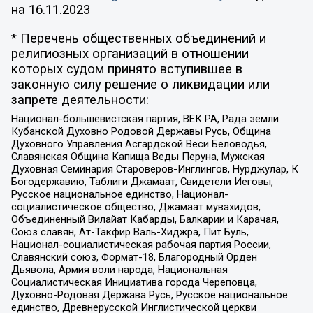
на
16.11.2023
* Перечень общественных объединений и
религиозных организаций в отношении
которых судом принято вступившее в
законную силу решение о ликвидации или
запрете деятельности:
Национал-большевистская партия, ВЕК РА, Рада земли
Кубанской Духовно Родовой Державы Русь, Община
Духовного Управления Асгардской Веси Беловодья,
Славянская Община Капища Веды Перуна, Мужская
Духовная Семинария Староверов-Инглингов, Нурджулар, К
Богодержавию, Таблиги Джамаат, Свидетели Иеговы,
Русское национальное единство, Национал-
социалистическое общество, Джамаат мувахидов,
Объединенный Вилайат Кабарды, Балкарии и Карачая,
Союз славян, Ат-Такфир Валь-Хиджра, Пит Буль,
Национал-социалистическая рабочая партия России,
Славянский союз, Формат-18, Благородный Орден
Дьявола, Армия воли народа, Национальная
Социалистическая Инициатива города Череповца,
Духовно-Родовая Держава Русь, Русское национальное
единство, Древнерусской Инглистической церкви