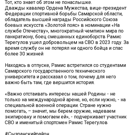
Тот, кто знает об этом не понаслышке.
Дважды кавалер Ордена Мужества, вице-президент
Федерации спортивной борьбы Самарской области,
обладатель высшей награды Российского Союза
боевых искусств «Золотой пояс» в номинации «На
службе Отечеству», многократный чемпион мира по
панкратиону, боец смешанных единоборств Рамис
Терегулов ушел добровольцем на СВО в 2023 году. За
время службу он не потерял ни одного бойца и спас
более 30 жизней
Находясь в отпуске, Рамис встретился со студентами
Самарского государственного технического
университета и рассказал о том, почему для него
важно быть там, где вершится история.
«Важно отстаивать интересы нашей Родины - не
только на международной арене, но, если нужно, - на
специальной военной операции. Стране нужно
помогать, – значит, мы берем оружие, надеваем
экипировку и помогаем ей», - подчеркивает участник
СВО и именитый спортсмен Рамис Терегулов
#Сызранскийрайон