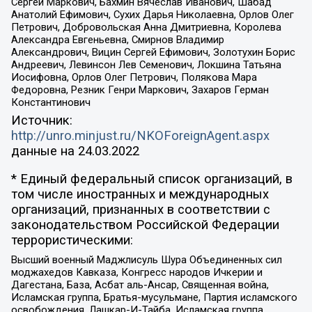
Сергей Маркович, Бахмин Вячеслав Иванович, Шабад
Анатолий Ефимович, Сухих Дарья Николаевна, Орлов Олег
Петрович, Добровольская Анна Дмитриевна, Королева
Александра Евгеньевна, Смирнов Владимир
Александрович, Вицин Сергей Ефимович, Золотухин Борис
Андреевич, Левинсон Лев Семенович, Локшина Татьяна
Иосифовна, Орлов Олег Петрович, Полякова Мара
Федоровна, Резник Генри Маркович, Захаров Герман
Константинович
Источник:
http://unro.minjust.ru/NKOForeignAgent.aspx
данные на
24.03.2022
* Единый федеральный список организаций, в
том числе иностранных и международных
организаций, признанных в соответствии с
законодательством Российской Федерации
террористическими:
Высший военный Маджлисуль Шура Объединенных сил
моджахедов Кавказа, Конгресс народов Ичкерии и
Дагестана, База, Асбат аль-Ансар, Священная война,
Исламская группа, Братья-мусульмане, Партия исламского
освобождения, Лашкар-И-Тайба, Исламская группа,