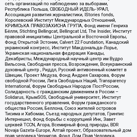
сеть организаций по наблюдению за выборами,
Республика Польша, СВОБОДНЫЙ ИДЕЛЬ-УРАЛ,
Ассоциация развития журналистики, IStories fonds,
Королевский Институт Международных Отношений,
КРИМСЬКА ПРАВОЗАХИСНА ГРУПА, Фонд имени Генриха
Бёлля, Stichting Bellingcat, Bellingcat Ltd, The Insider, Институт
правовой инициативы Центральной и Восточной Европы,
Фонд Открытой Эстонии, Calvert 22 Foundation, Канадский
украинский конгресс, Институт Макдональда-Лорье,
Украинская национальная федерация Канады,
Декабристы, Международный научный центр им Вудро
Вильсона, Свободная пресса, Возрождение, Всеукраинский
духовный центр , Риддл, Русский антивоенный комитет в
Швеции, Проект Медуза, Фонд Андрея Сахарова, Форум
свободной России, Лига Свободных Наций, Transparеncy
International, Форум Свободных Народов ПостРоссии,
Солидарность с гражданским движением в России –
Solidarus, КрымSOS, Свободный университет, Институт
государственного управления, Форум гражданского
общества Россия, Беллона, Союз жителей островов
Тисима и Хабомаи, Съезд народных депутатов, Гринпис
Интернешнл, Фонд борьбы с коррупцией Инк, Завет
церквей TCCN, Агора, Всемирный фонд природы, BDR
Novaja Gazeta-Europe, Алтай проект, Образовательный дом
прав человека Чернигов, Фонд Дом Прав Человека,