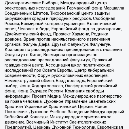
Демократические Выборы, Международный центр
электоральных исследований, Германский фонд Маршалла
Соединенных Штатов, Тихоокеанский центр защиты
окружающей среды и природных ресурсов, Свободная
Россия, Всемирный конгресс украинцев, Атлантический
совет, Человек в беде, Европейский фонд за демократию,
Джеймстаунский фонд, Прожект Хармони, Родники
дракона, Врачи против насильственного извлечения
органов, Фалунь Дафа, Друзья Фалуньгун, Фалуньгун,
Коалиция по расследованию преследования в отношении
Фалуньгун в Китае, Всемирная организация по
расследованию преследований Фалуньгун, Пражский
гражданский центр, Ассоциация школ политических
исследований при Совете Европы, Центр либеральной
современности, Форум русскоязычных европейцев,
Немецко-русский обмен, Бард колледж, Европейский
выбор, Фонд Ходорковского, Оксфордский российский
фонд, Фонд Будущее России, Компания свободы
информации, Проект Медиа, Международное партнерство
за права человека, Духовное Управление Евангельских
Христиан Украинской Христианской Церкви, Новое
Поколение, Духовное Учебное Заведение Международный
Библейский Колледж, Международное христианское
движение, Всемирный Институт Саентологических
Предприятий, Церковь Духовной Технологии, Европейская