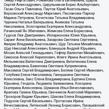
Тимур Рифгатович, Романова Ольга Евгеньевна, Щаров
Сергей Алексадрович, Цирульников Борис Альбертович,
Гасан Ольга Павловна, Паутов Юрий Анатольевич,
Верховский Александр Маркович, Пислакова-Паркер
Марина Петровна, Кочеткова Татьяна Владимировна,
Чуркина Наталья Валерьевна, Акимова Татьяна
Николаевна, Золотарева Екатерина Александровна,
Рачинский Ян Збигневич, Жемкова Елена Борисовна,
Гудков Лев Дмитриевич, Илларионова Юлия Юрьевна,
Саранг Анна Васильевна, Захарова Светлана Сергеевна,
Аверин Владимир Анатольевич, Щур Татьяна Михайловна,
Щур Николай Алексеевич, Блинушов Андрей Юрьевич,
Мосин Алексей Геннадьевич, Гефтер Валентин Михайлович,
Симонов Алексей Кириллович, Флиге Ирина Анатольевна,
Мельникова Валентина Дмитриевна, Вититинова Елена
Владимировна, Баженова Светлана Куприяновна,
Максимов Сергей Владимирович, Беляев Сергей Иванович,
Голубева Елена Николаевна, Ганнушкина Светлана
Алексеевна, Закс Елена Владимировна, Буртина Елена
Юрьевна, Гендель Людмила Залмановна, Кокорина
Екатерина Алексеевна, Шуманов Илья Вячеславович,
Арапова Галина Юрьевна, Свечников Анатолий Мариевич,
Прохоров Вадим Юрьевич, Шахова Елена Владимировна,
Подузов Сергей Васильевич, Протасова Ирина
Вячеславовна, Литинский Леонид Борисович, Лукашевский