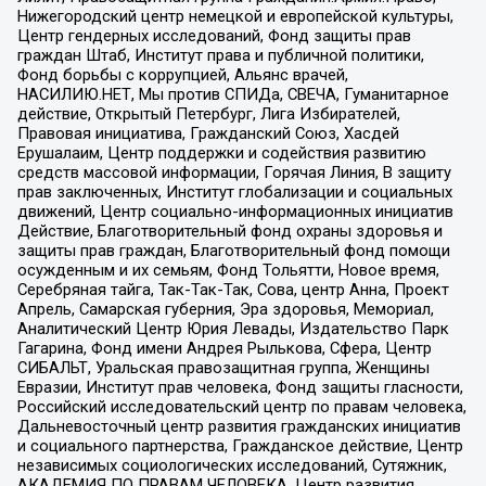
Нижегородский центр немецкой и европейской культуры,
Центр гендерных исследований, Фонд защиты прав
граждан Штаб, Институт права и публичной политики,
Фонд борьбы с коррупцией, Альянс врачей,
НАСИЛИЮ.НЕТ, Мы против СПИДа, СВЕЧА, Гуманитарное
действие, Открытый Петербург, Лига Избирателей,
Правовая инициатива, Гражданский Союз, Хасдей
Ерушалаим, Центр поддержки и содействия развитию
средств массовой информации, Горячая Линия, В защиту
прав заключенных, Институт глобализации и социальных
движений, Центр социально-информационных инициатив
Действие, Благотворительный фонд охраны здоровья и
защиты прав граждан, Благотворительный фонд помощи
осужденным и их семьям, Фонд Тольятти, Новое время,
Серебряная тайга, Так-Так-Так, Сова, центр Анна, Проект
Апрель, Самарская губерния, Эра здоровья, Мемориал,
Аналитический Центр Юрия Левады, Издательство Парк
Гагарина, Фонд имени Андрея Рылькова, Сфера, Центр
СИБАЛЬТ, Уральская правозащитная группа, Женщины
Евразии, Институт прав человека, Фонд защиты гласности,
Российский исследовательский центр по правам человека,
Дальневосточный центр развития гражданских инициатив
и социального партнерства, Гражданское действие, Центр
независимых социологических исследований, Сутяжник,
АКАДЕМИЯ ПО ПРАВАМ ЧЕЛОВЕКА, Центр развития