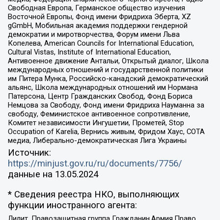
Свободная Европа, Германское общество изучения
Восточной Европы, Фонд имени Фридриха Эберта, XZ
gGmbH, Мобильная академия поддержки гендерной
демократии и миротворчества, Форум имени Льва
Копелева, American Councils for International Education,
Cultural Vistas, Institute of International Education,
Антивоенное движение Антальи, Открытый диалог, Школа
международных отношений и государственной политики
им Питера Мунка, Российско-канадский демократический
альянс, Школа международных отношений им Нормана
Патерсона, Центр Гражданских Свобод, Фонд Бориса
Немцова за Свободу, Фонд имени Фридриха Науманна за
свободу, Феминистское антивоенное сопротивление,
Комитет независимости Ингушетии, Прометей, Stop
Occupation of Karelia, Вернись живым, Фридом Хаус, СОТА
медиа, Либерально-демократическая Лига Украины
Источник:
https://minjust.gov.ru/ru/documents/7756/
данные на
13.05.2024
* Сведения реестра НКО, выполняющих
функции иностранного агента:
Лилит, Правозащитная группа Гражданин.Армия.Право,