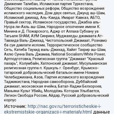
Движение Талибан, Исламская партия Туркестана,
Общество социальных реформ, Общество возрождения
исламского наследия, Дом двух святых, Джунд аш-Шам,
Исламский джихад, Аль-Каида, Имарат Кавказ, АБТО,
Правый сектор, Исламское государство, Джабха аль-
Нусра ли-Ахль аш-Шам, Народное ополчение имени К.
Минина и Д. Пожарского, Аджр от Аллаха Субхану уа
Тагьаля SHAM, АУМ Синрике, Муджахеды джамаата Ат-
Тавхида Валь-Джихад, Чистопольский Джамаат, Рохнамо
ба суи давлати исломи, Террористическое сообщество
Сеть, Катиба Таухид валь-Джихад, Хайят Тахрир аш-Шам,
Ахлю Сунна Валь Джамаа, National Socialism/White Power,
Артподготовка, Религиозная группа “Джамаат “Красный
пахарь”, Колумбайн, Хатлонский джамаат, Мусульманская
религиозная группа п. Кушкуль г. Оренбург, Крымско-
татарский добровольческий батальон имени Номана
Челебиджихана, Азов, Партия исламского возрождения
Таджикистана, Народная самооборона, Дуббайский
джамаат, московская ячейка, Батал-Хаджи Белхороев,
Маньяки Культ Убийц, Молодёжь Которая Улыбается,
Легион Свобода России, Айдар, Русский добровольческий
корпус
Источник:
http://nac.gov.ru/terroristicheskie-i-
ekstremistskie-organizacii-i-materialy.html
данные