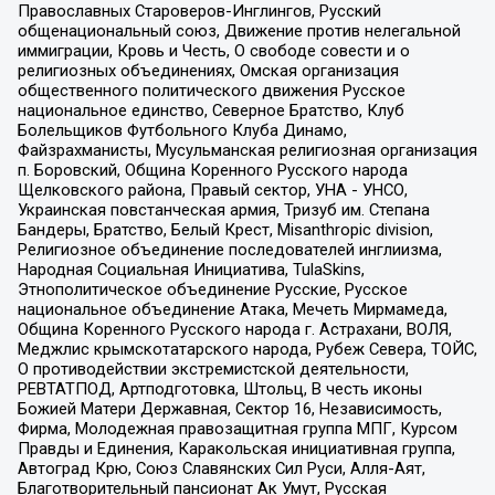
Православных Староверов-Инглингов, Русский
общенациональный союз, Движение против нелегальной
иммиграции, Кровь и Честь, О свободе совести и о
религиозных объединениях, Омская организация
общественного политического движения Русское
национальное единство, Северное Братство, Клуб
Болельщиков Футбольного Клуба Динамо,
Файзрахманисты, Мусульманская религиозная организация
п. Боровский, Община Коренного Русского народа
Щелковского района, Правый сектор, УНА - УНСО,
Украинская повстанческая армия, Тризуб им. Степана
Бандеры, Братство, Белый Крест, Misanthropic division,
Религиозное объединение последователей инглиизма,
Народная Социальная Инициатива, TulaSkins,
Этнополитическое объединение Русские, Русское
национальное объединение Атака, Мечеть Мирмамеда,
Община Коренного Русского народа г. Астрахани, ВОЛЯ,
Меджлис крымскотатарского народа, Рубеж Севера, ТОЙС,
О противодействии экстремистской деятельности,
РЕВТАТПОД, Артподготовка, Штольц, В честь иконы
Божией Матери Державная, Сектор 16, Независимость,
Фирма, Молодежная правозащитная группа МПГ, Курсом
Правды и Единения, Каракольская инициативная группа,
Автоград Крю, Союз Славянских Сил Руси, Алля-Аят,
Благотворительный пансионат Ак Умут, Русская