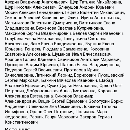
Аверин Владимир Анатольевич, Щур Татьяна Михайловна,
Щур Николай Алексеевич, Блинушов Андрей Юрьевич,
Мосин Алексей Геннадьевич, Гефтер Валентин Михайлович,
Симонов Алексей Кириллович, Флиге Ирина Анатольевна,
Мельникова Валентина Дмитриевна, Вититинова Елена
Владимировна, Баженова Светлана Куприяновна,
Максимов Сергей Владимирович, Беляев Сергей Иванович,
Голубева Елена Николаевна, Ганнушкина Светлана
Алексеевна, Закс Елена Владимировна, Буртина Елена
Юрьевна, Гендель Людмила Залмановна, Кокорина
Екатерина Алексеевна, Шуманов Илья Вячеславович,
Арапова Галина Юрьевна, Свечников Анатолий Мариевич,
Прохоров Вадим Юрьевич, Шахова Елена Владимировна,
Подузов Сергей Васильевич, Протасова Ирина
Вячеславовна, Литинский Леонид Борисович, Лукашевский
Сергей Маркович, Бахмин Вячеслав Иванович, Шабад
Анатолий Ефимович, Сухих Дарья Николаевна, Орлов Олег
Петрович, Добровольская Анна Дмитриевна, Королева
Александра Евгеньевна, Смирнов Владимир
Александрович, Вицин Сергей Ефимович, Золотухин Борис
Андреевич, Левинсон Лев Семенович, Локшина Татьяна
Иосифовна, Орлов Олег Петрович, Полякова Мара
Федоровна, Резник Генри Маркович, Захаров Герман
Константинович
Источник: