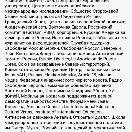
Развития, Комитет-2024, Центрально-Европейский
университет, Центр восточноевропейских и
международных исследований, Общество Сторожевой
башни, Библии и трактатов Свидетелей Иеговы,
Гражданский Совет, Центр анализа европейской политики,
Академическая сеть Восточная Европа, Российский
комитет действия, РЭНД корпорейшн, Русская Америка за
демократию в России, Настоящая Россия, Глобальная сеть
журналистов-расследователей, Служба поддержки,
Свободная Россия Берлин, Свободная Россия Северный
Рейн-Вестфалия, Фонд глобальной помощи, Антивоенный
комитет России, Russie-Libertes, La Asocicion de Rusos
Libres, Союз за возвращение Северных территорий,
Крымскотатарский Ресурсный Центр, Глобальный союз
IndustriALL, Russian Election Monitor, Article 19, Мнение
медиа, Федерация анархического черного креста, Радио
Свободная Европа, Германское общество изучения
Восточной Европы, Фонд имени Фридриха Эберта, XZ
gGmbH, Мобильная академия поддержки гендерной
демократии и миротворчества, Форум имени Льва
Копелева, American Councils for International Education,
Cultural Vistas, Institute of International Education,
Антивоенное движение Антальи, Открытый диалог, Школа
международных отношений и государственной политики
им Питера Мунка, Российско-канадский демократический