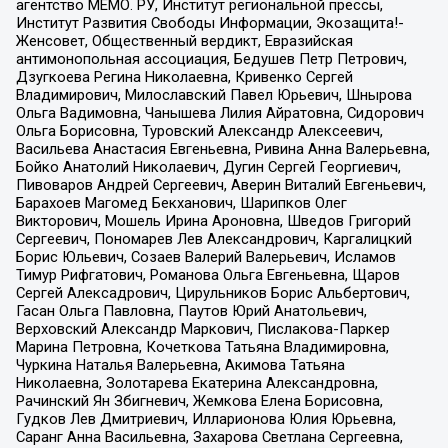
агентство МЕМО. РУ, Институт региональной прессы,
Институт Развития Свободы Информации, Экозащита!-
Женсовет, Общественный вердикт, Евразийская
антимонопольная ассоциация, Бедушев Петр Петрович,
Дзугкоева Регина Николаевна, Кривенко Сергей
Владимирович, Милославский Павел Юрьевич, Шнырова
Ольга Вадимовна, Чанышева Лилия Айратовна, Сидорович
Ольга Борисовна, Туровский Александр Алексеевич,
Васильева Анастасия Евгеньевна, Ривина Анна Валерьевна,
Бойко Анатолий Николаевич, Дугин Сергей Георгиевич,
Пивоваров Андрей Сергеевич, Аверин Виталий Евгеньевич,
Барахоев Магомед Бекханович, Шарипков Олег
Викторович, Мошель Ирина Ароновна, Шведов Григорий
Сергеевич, Пономарев Лев Александрович, Каргалицкий
Борис Юльевич, Созаев Валерий Валерьевич, Исламов
Тимур Рифгатович, Романова Ольга Евгеньевна, Щаров
Сергей Алексадрович, Цирульников Борис Альбертович,
Гасан Ольга Павловна, Паутов Юрий Анатольевич,
Верховский Александр Маркович, Пислакова-Паркер
Марина Петровна, Кочеткова Татьяна Владимировна,
Чуркина Наталья Валерьевна, Акимова Татьяна
Николаевна, Золотарева Екатерина Александровна,
Рачинский Ян Збигневич, Жемкова Елена Борисовна,
Гудков Лев Дмитриевич, Илларионова Юлия Юрьевна,
Саранг Анна Васильевна, Захарова Светлана Сергеевна,