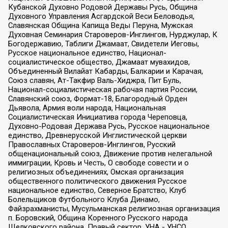
Кубанской Духовно Родовой Державы Русь, Община
Духовного Управления Асгардской Веси Беловодья,
Славянская Община Капища Веды Перуна, Мужская
Духовная Семинария Староверов-Инглингов, Нурджулар, К
Богодержавию, Таблиги Джамаат, Свидетели Иеговы,
Русское национальное единство, Национал-
социалистическое общество, Джамаат мувахидов,
Объединенный Вилайат Кабарды, Балкарии и Карачая,
Союз славян, Ат-Такфир Валь-Хиджра, Пит Буль,
Национал-социалистическая рабочая партия России,
Славянский союз, Формат-18, Благородный Орден
Дьявола, Армия воли народа, Национальная
Социалистическая Инициатива города Череповца,
Духовно-Родовая Держава Русь, Русское национальное
единство, Древнерусской Инглистической церкви
Православных Староверов-Инглингов, Русский
общенациональный союз, Движение против нелегальной
иммиграции, Кровь и Честь, О свободе совести и о
религиозных объединениях, Омская организация
общественного политического движения Русское
национальное единство, Северное Братство, Клуб
Болельщиков Футбольного Клуба Динамо,
Файзрахманисты, Мусульманская религиозная организация
п. Боровский, Община Коренного Русского народа
Щелковского района, Правый сектор, УНА - УНСО,