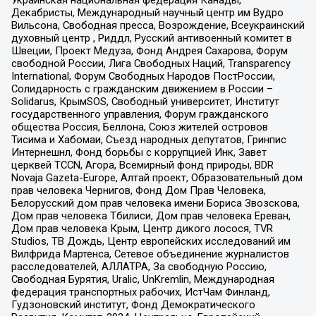
Декабристы, Международный научный центр им Вудро
Вильсона, Свободная пресса, Возрождение, Всеукраинский
духовный центр , Риддл, Русский антивоенный комитет в
Швеции, Проект Медуза, Фонд Андрея Сахарова, Форум
свободной России, Лига Свободных Наций, Transparеncy
International, Форум Свободных Народов ПостРоссии,
Солидарность с гражданским движением в России –
Solidarus, КрымSOS, Свободный университет, Институт
государственного управления, Форум гражданского
общества Россия, Беллона, Союз жителей островов
Тисима и Хабомаи, Съезд народных депутатов, Гринпис
Интернешнл, Фонд борьбы с коррупцией Инк, Завет
церквей TCCN, Агора, Всемирный фонд природы, BDR
Novaja Gazeta-Europe, Алтай проект, Образовательный дом
прав человека Чернигов, Фонд Дом Прав Человека,
Белорусский дом прав человека имени Бориса Звозскова,
Дом прав человека Тбилиси, Дом прав человека Ереван,
Дом прав человека Крым, Центр дикого лосося, TVR
Studios, ТВ Дождь, Центр европейских исследований им
Вилфрида Мартенса, Сетевое объединение журналистов
расследователей, АЛЛАТРА, За свободную Россию,
Свободная Бурятия, Uralic, UnKremlin, Международная
федерация транспортных рабочих, ИстЧам Финланд,
Гудзоновский институт, Фонд Демократического