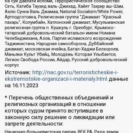
ба суи давлати исломи, Террористическое сообщество
Сеть, Катиба Таухид валь-Джихад, Хайят Тахрир аш-Шам,
Ахлю Сунна Валь Джамаа, National Socialism/White Power,
Артподготовка, Религиозная группа “Джамаат “Красный
пахарь”, Колумбайн, Хатлонский джамаат, Мусульманская
религиозная группа п. Кушкуль г. Оренбург, Крымско-
татарский добровольческий батальон имени Номана
Челебиджихана, Азов, Партия исламского возрождения
Таджикистана, Народная самооборона, Дуббайский
джамаат, московская ячейка, Батал-Хаджи Белхороев,
Маньяки Культ Убийц, Молодёжь Которая Улыбается,
Легион Свобода России, Айдар, Русский добровольческий
корпус
Источник:
http://nac.gov.ru/terroristicheskie-i-
ekstremistskie-organizacii-i-materialy.html
данные
на
16.11.2023
* Перечень общественных объединений и
религиозных организаций в отношении
которых судом принято вступившее в
законную силу решение о ликвидации или
запрете деятельности:
Национал-большевистская партия, ВЕК РА, Рада земли