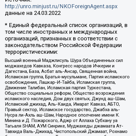
http://unro.minjust.ru/NKOForeignAgent.aspx
данные на
24.03.2022
* Единый федеральный список организаций, в
том числе иностранных и международных
организаций, признанных в соответствии с
законодательством Российской Федерации
террористическими:
Высший военный Маджлисуль Шура Объединенных сил
моджахедов Кавказа, Конгресс народов Ичкерии и
Дагестана, База, Асбат аль-Ансар, Священная война,
Исламская группа, Братья-мусульмане, Партия исламского
освобождения, Лашкар-И-Тайба, Исламская группа,
Движение Талибан, Исламская партия Туркестана,
Общество социальных реформ, Общество возрождения
исламского наследия, Дом двух святых, Джунд аш-Шам,
Исламский джихад, Аль-Каида, Имарат Кавказ, АБТО,
Правый сектор, Исламское государство, Джабха аль-
Нусра ли-Ахль аш-Шам, Народное ополчение имени К.
Минина и Д. Пожарского, Аджр от Аллаха Субхану уа
Тагьаля SHAM, АУМ Синрике, Муджахеды джамаата Ат-
Тавхида Валь-Джихад, Чистопольский Джамаат, Рохнамо