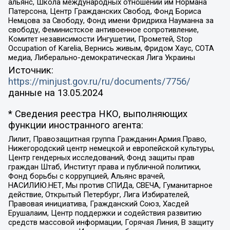
альянс, Школа международных отношений им Нормана
Патерсона, Центр Гражданских Свобод, Фонд Бориса
Немцова за Свободу, Фонд имени Фридриха Науманна за
свободу, Феминистское антивоенное сопротивление,
Комитет независимости Ингушетии, Прометей, Stop
Occupation of Karelia, Вернись живым, Фридом Хаус, СОТА
медиа, Либерально-демократическая Лига Украины
Источник:
https://minjust.gov.ru/ru/documents/7756/
данные на
13.05.2024
* Сведения реестра НКО, выполняющих
функции иностранного агента:
Лилит, Правозащитная группа Гражданин.Армия.Право,
Нижегородский центр немецкой и европейской культуры,
Центр гендерных исследований, Фонд защиты прав
граждан Штаб, Институт права и публичной политики,
Фонд борьбы с коррупцией, Альянс врачей,
НАСИЛИЮ.НЕТ, Мы против СПИДа, СВЕЧА, Гуманитарное
действие, Открытый Петербург, Лига Избирателей,
Правовая инициатива, Гражданский Союз, Хасдей
Ерушалаим, Центр поддержки и содействия развитию
средств массовой информации, Горячая Линия, В защиту