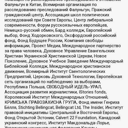
Фалуньгун в Китае, Всемирная организация по
расследованию преследований Фалуньгун, Пражский
гражданский центр, Ассоциация школ политических
исследований при Совете Европы, Центр либеральной
современности, Форум русскоязычных европейцев,
Немецко-русский обмен, Бард колледж, Европейский
выбор, Фонд Ходорковского, Оксфордский российский
фонд, Фонд Будущее России, Компания свободы
информации, Проект Медиа, Международное партнерство
за права человека, Духовное Управление Евангельских
Христиан Украинской Христианской Церкви, Новое
Поколение, Духовное Учебное Заведение Международный
Библейский Колледж, Международное христианское
движение, Всемирный Институт Саентологических
Предприятий, Церковь Духовной Технологии, Европейская
сеть организаций по наблюдению за выборами,
Республика Польша, СВОБОДНЫЙ ИДЕЛЬ-УРАЛ,
Ассоциация развития журналистики, IStories fonds,
Королевский Институт Международных Отношений,
КРИМСЬКА ПРАВОЗАХИСНА ГРУПА, Фонд имени Генриха
Бёлля, Stichting Bellingcat, Bellingcat Ltd, The Insider, Институт
правовой инициативы Центральной и Восточной Европы,
Фонд Открытой Эстонии, Calvert 22 Foundation, Канадский
украинский конгресс, Институт Макдональда-Лорье,
Украинская национальная федерация Канады,