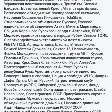
Украинская повстанческая армия, Тризуб им. Степана
Бандеры, Братство, Белый Крест, Misanthropic division,
Религиозное объединение последователей инглиизма,
Народная Социальная Инициатива, TulaSkins,
Этнополитическое объединение Русские, Русское
национальное объединение Атака, Мечеть Мирмамеда,
Община Коренного Русского народа г. Астрахани, ВОЛЯ,
Меджлис крымскотатарского народа, Рубеж Севера, ТОЙС,
О противодействии экстремистской деятельности,
РЕВТАТПОД, Артподготовка, Штольц, В честь иконы
Божией Матери Державная, Сектор 16, Независимость,
Фирма, Молодежная правозащитная группа МПГ, Курсом
Правды и Единения, Каракольская инициативная группа,
Автоград Крю, Союз Славянских Сил Руси, Алля-Аят,
Благотворительный пансионат Ак Умут, Русская
республика Русь, Арестантское уголовное единство,
Башкорт, Нация и свобода, Нация и свобода, W.H.С., Фалунь
Дафа, Иртыш Ultras, Русский Патриотический клуб-
Новокузнецк/РПК, Сибирский державный союз, Фонд
борьбы с коррупцией, Фонд защиты прав граждан, Штабы
Навального, Совет граждан СССР Прикубанского округа г.
Краснодара, Мужское государство, Народное
объединение русского движения, Народное движение
Адат, Народный совет граждан РСФСР СССР