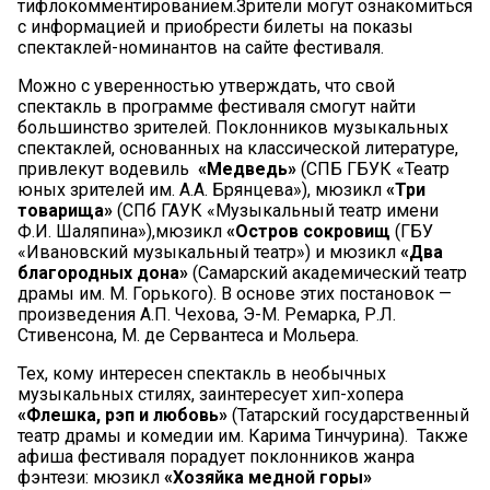
тифлокомментированием.Зрители могут ознакомиться
с информацией и приобрести билеты на показы
спектаклей-номинантов на сайте фестиваля.
Можно с уверенностью утверждать, что свой
спектакль в программе фестиваля смогут найти
большинство зрителей. Поклонников музыкальных
спектаклей, основанных на классической литературе,
привлекут водевиль
«Медведь»
(СПБ ГБУК «Театр
юных зрителей им. А.А. Брянцева»), мюзикл
«Три
товарища»
(СПб ГАУК «Музыкальный театр имени
Ф.И. Шаляпина»),мюзикл
«Остров сокровищ
(ГБУ
«Ивановский музыкальный театр») и мюзикл
«Два
благородных дона»
(Самарский академический театр
драмы им. М. Горького). В основе этих постановок —
произведения А.П. Чехова, Э-М. Ремарка, Р.Л.
Стивенсона, М. де Сервантеса и Мольера.
Тех, кому интересен спектакль в необычных
музыкальных стилях, заинтересует хип-хопера
«Флешка, рэп и любовь»
(Татарский государственный
театр драмы и комедии им. Карима Тинчурина).
Также
афиша фестиваля порадует поклонников жанра
фэнтези: мюзикл
«Хозяйка медной горы»