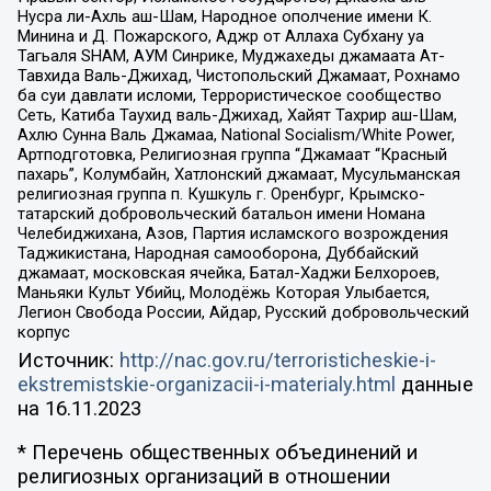
Нусра ли-Ахль аш-Шам, Народное ополчение имени К.
Минина и Д. Пожарского, Аджр от Аллаха Субхану уа
Тагьаля SHAM, АУМ Синрике, Муджахеды джамаата Ат-
Тавхида Валь-Джихад, Чистопольский Джамаат, Рохнамо
ба суи давлати исломи, Террористическое сообщество
Сеть, Катиба Таухид валь-Джихад, Хайят Тахрир аш-Шам,
Ахлю Сунна Валь Джамаа, National Socialism/White Power,
Артподготовка, Религиозная группа “Джамаат “Красный
пахарь”, Колумбайн, Хатлонский джамаат, Мусульманская
религиозная группа п. Кушкуль г. Оренбург, Крымско-
татарский добровольческий батальон имени Номана
Челебиджихана, Азов, Партия исламского возрождения
Таджикистана, Народная самооборона, Дуббайский
джамаат, московская ячейка, Батал-Хаджи Белхороев,
Маньяки Культ Убийц, Молодёжь Которая Улыбается,
Легион Свобода России, Айдар, Русский добровольческий
корпус
Источник:
http://nac.gov.ru/terroristicheskie-i-
ekstremistskie-organizacii-i-materialy.html
данные
на
16.11.2023
* Перечень общественных объединений и
религиозных организаций в отношении