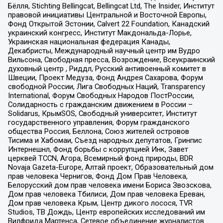
Бёлля, Stichting Bellingcat, Bellingcat Ltd, The Insider, Институт
правовой инициативы Центральной и Восточной Европы,
Фонд Открытой Эстонии, Calvert 22 Foundation, Канадский
украинский конгресс, Институт Макдональда-Лорье,
Украинская национальная федерация Канады,
Декабристы, Международный научный центр им Вудро
Вильсона, Свободная пресса, Возрождение, Всеукраинский
духовный центр , Риддл, Русский антивоенный комитет в
Швеции, Проект Медуза, Фонд Андрея Сахарова, Форум
свободной России, Лига Свободных Наций, Transparеncy
International, Форум Свободных Народов ПостРоссии,
Солидарность с гражданским движением в России –
Solidarus, КрымSOS, Свободный университет, Институт
государственного управления, Форум гражданского
общества Россия, Беллона, Союз жителей островов
Тисима и Хабомаи, Съезд народных депутатов, Гринпис
Интернешнл, Фонд борьбы с коррупцией Инк, Завет
церквей TCCN, Агора, Всемирный фонд природы, BDR
Novaja Gazeta-Europe, Алтай проект, Образовательный дом
прав человека Чернигов, Фонд Дом Прав Человека,
Белорусский дом прав человека имени Бориса Звозскова,
Дом прав человека Тбилиси, Дом прав человека Ереван,
Дом прав человека Крым, Центр дикого лосося, TVR
Studios, ТВ Дождь, Центр европейских исследований им
Вилфрида Мартенса, Сетевое объединение журналистов