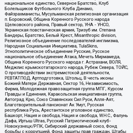
национальное единство, Северное Братство, Клуб
Болельщиков Футбольного Клуба Динамо,
Файзрахманисты, Мусульманская религиозная организация
п. Боровский, Община Коренного Русского народа
Щелковского района, Правый сектор, УНА - УНСО,
Украинская повстанческая армия, Тризуб им. Степана
Бандеры, Братство, Белый Крест, Misanthropic division,
Религиозное объединение последователей инглиизма,
Народная Социальная Инициатива, TulaSkins,
Этнополитическое объединение Русские, Русское
национальное объединение Атака, Мечеть Мирмамеда,
Община Коренного Русского народа г. Астрахани, ВОЛЯ,
Меджлис крымскотатарского народа, Рубеж Севера, ТОЙС,
О противодействии экстремистской деятельности,
РЕВТАТПОД, Артподготовка, Штольц, В честь иконы
Божией Матери Державная, Сектор 16, Независимость,
Фирма, Молодежная правозащитная группа МПГ, Курсом
Правды и Единения, Каракольская инициативная группа,
Автоград Крю, Союз Славянских Сил Руси, Алля-Аят,
Благотворительный пансионат Ак Умут, Русская
республика Русь, Арестантское уголовное единство,
Башкорт, Нация и свобода, Нация и свобода, W.H.С., Фалунь
Дафа, Иртыш Ultras, Русский Патриотический клуб-
Новокузнецк/РПК, Сибирский державный союз, Фонд
борьбы с коррупцией, Фонд защиты прав граждан, Штабы