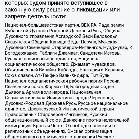
которых судом принято вступившее в
законную силу решение о ликвидации или
запрете деятельности:
Национал-большевистская партия, ВЕК РА, Рада земли
Кубанской Духовно Родовой Державы Русь, Община
Духовного Управления Асгардской Веси Беловодья,
Славянская Община Капища Веды Перуна, Мужская
Духовная Семинария Староверов-Инглингов, Нурджулар, К
Богодержавию, Таблиги Джамаат, Свидетели Иеговы,
Русское национальное единство, Национал-
социалистическое общество, Джамаат мувахидов,
Объединенный Вилайат Кабарды, Балкарии и Карачая,
Союз славян, Ат-Такфир Валь-Хиджра, Пит Буль,
Национал-социалистическая рабочая партия России,
Славянский союз, Формат-18, Благородный Орден
Дьявола, Армия воли народа, Национальная
Социалистическая Инициатива города Череповца,
Духовно-Родовая Держава Русь, Русское национальное
единство, Древнерусской Инглистической церкви
Православных Староверов-Инглингов, Русский
общенациональный союз, Движение против нелегальной
иммиграции, Кровь и Честь, О свободе совести и о
религиозных объединениях, Омская организация
общественного политического движения Русское