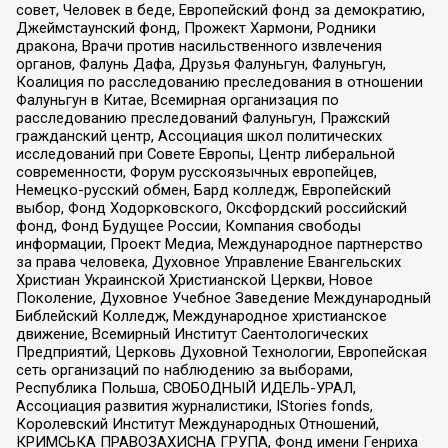
совет, Человек в беде, Европейский фонд за демократию,
Джеймстаунский фонд, Прожект Хармони, Родники
дракона, Врачи против насильственного извлечения
органов, Фалунь Дафа, Друзья Фалуньгун, Фалуньгун,
Коалиция по расследованию преследования в отношении
Фалуньгун в Китае, Всемирная организация по
расследованию преследований Фалуньгун, Пражский
гражданский центр, Ассоциация школ политических
исследований при Совете Европы, Центр либеральной
современности, Форум русскоязычных европейцев,
Немецко-русский обмен, Бард колледж, Европейский
выбор, Фонд Ходорковского, Оксфордский российский
фонд, Фонд Будущее России, Компания свободы
информации, Проект Медиа, Международное партнерство
за права человека, Духовное Управление Евангельских
Христиан Украинской Христианской Церкви, Новое
Поколение, Духовное Учебное Заведение Международный
Библейский Колледж, Международное христианское
движение, Всемирный Институт Саентологических
Предприятий, Церковь Духовной Технологии, Европейская
сеть организаций по наблюдению за выборами,
Республика Польша, СВОБОДНЫЙ ИДЕЛЬ-УРАЛ,
Ассоциация развития журналистики, IStories fonds,
Королевский Институт Международных Отношений,
КРИМСЬКА ПРАВОЗАХИСНА ГРУПА, Фонд имени Генриха