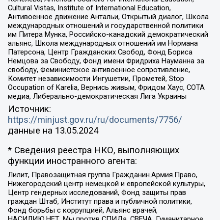
Cultural Vistas, Institute of International Education,
Антивоенное движение Антальи, Открытый диалог, Школа
международных отношений и государственной политики
им Питера Мунка, Российско-канадский демократический
альянс, Школа международных отношений им Нормана
Патерсона, Центр Гражданских Свобод, Фонд Бориса
Немцова за Свободу, Фонд имени Фридриха Науманна за
свободу, Феминистское антивоенное сопротивление,
Комитет независимости Ингушетии, Прометей, Stop
Occupation of Karelia, Вернись живым, Фридом Хаус, СОТА
медиа, Либерально-демократическая Лига Украины
Источник:
https://minjust.gov.ru/ru/documents/7756/
данные на
13.05.2024
* Сведения реестра НКО, выполняющих
функции иностранного агента:
Лилит, Правозащитная группа Гражданин.Армия.Право,
Нижегородский центр немецкой и европейской культуры,
Центр гендерных исследований, Фонд защиты прав
граждан Штаб, Институт права и публичной политики,
Фонд борьбы с коррупцией, Альянс врачей,
НАСИЛИЮ.НЕТ, Мы против СПИДа, СВЕЧА, Гуманитарное