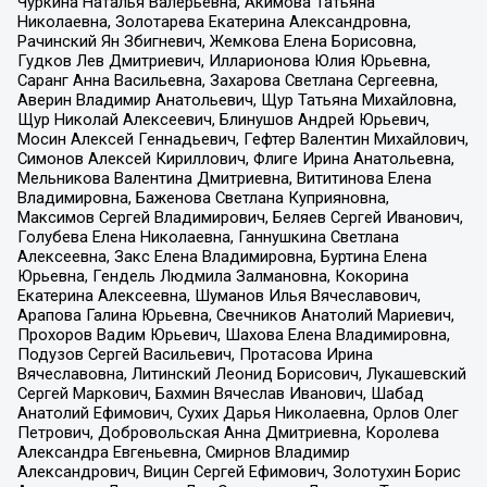
Чуркина Наталья Валерьевна, Акимова Татьяна
Николаевна, Золотарева Екатерина Александровна,
Рачинский Ян Збигневич, Жемкова Елена Борисовна,
Гудков Лев Дмитриевич, Илларионова Юлия Юрьевна,
Саранг Анна Васильевна, Захарова Светлана Сергеевна,
Аверин Владимир Анатольевич, Щур Татьяна Михайловна,
Щур Николай Алексеевич, Блинушов Андрей Юрьевич,
Мосин Алексей Геннадьевич, Гефтер Валентин Михайлович,
Симонов Алексей Кириллович, Флиге Ирина Анатольевна,
Мельникова Валентина Дмитриевна, Вититинова Елена
Владимировна, Баженова Светлана Куприяновна,
Максимов Сергей Владимирович, Беляев Сергей Иванович,
Голубева Елена Николаевна, Ганнушкина Светлана
Алексеевна, Закс Елена Владимировна, Буртина Елена
Юрьевна, Гендель Людмила Залмановна, Кокорина
Екатерина Алексеевна, Шуманов Илья Вячеславович,
Арапова Галина Юрьевна, Свечников Анатолий Мариевич,
Прохоров Вадим Юрьевич, Шахова Елена Владимировна,
Подузов Сергей Васильевич, Протасова Ирина
Вячеславовна, Литинский Леонид Борисович, Лукашевский
Сергей Маркович, Бахмин Вячеслав Иванович, Шабад
Анатолий Ефимович, Сухих Дарья Николаевна, Орлов Олег
Петрович, Добровольская Анна Дмитриевна, Королева
Александра Евгеньевна, Смирнов Владимир
Александрович, Вицин Сергей Ефимович, Золотухин Борис