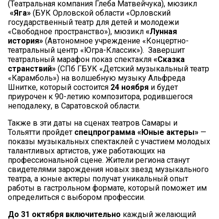
(Театральная компания Глеба Матвейчука), мюзикл
«Яга»
(БУК Орловской области «Орловский
государственный театр для детей и молодежи
«Свободное пространство»), мюзикл
«Лунная
история»
(Автономное учреждение «Концертно-
театральный центр «Югра-Классик»).
Завершит
театральный марафон показ спектакля
«Сказка
странствий»
(СПб ГБУК «Детский музыкальный театр
«Карамболь») на волшебную музыку Альфреда
Шнитке, который состоится
24 ноября
и будет
приурочен к 90-летию композитора, родившегося
неподалеку, в Саратовской области.
Также в эти даты на сценах театров Самары и
Тольятти пройдет
спецпрограмма «Юные актеры»
—
показы музыкальных спектаклей с участием молодых
талантливых артистов, уже работающих на
профессиональной сцене. Жители региона станут
свидетелями зарождения новых звезд музыкального
театра, а юные актеры получат уникальный опыт
работы в гастрольном формате, который поможет им
определиться с выбором профессии.
До 31 октября включительно
каждый желающий