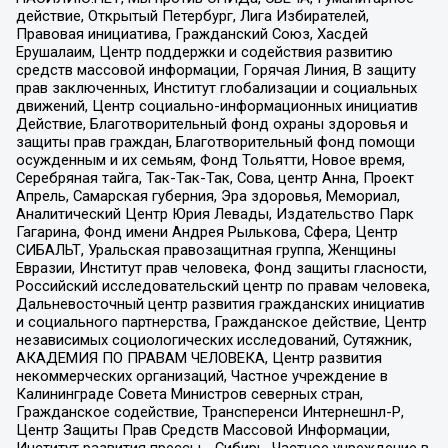
действие, Открытый Петербург, Лига Избирателей,
Правовая инициатива, Гражданский Союз, Хасдей
Ерушалаим, Центр поддержки и содействия развитию
средств массовой информации, Горячая Линия, В защиту
прав заключенных, Институт глобализации и социальных
движений, Центр социально-информационных инициатив
Действие, Благотворительный фонд охраны здоровья и
защиты прав граждан, Благотворительный фонд помощи
осужденным и их семьям, Фонд Тольятти, Новое время,
Серебряная тайга, Так-Так-Так, Сова, центр Анна, Проект
Апрель, Самарская губерния, Эра здоровья, Мемориал,
Аналитический Центр Юрия Левады, Издательство Парк
Гагарина, Фонд имени Андрея Рылькова, Сфера, Центр
СИБАЛЬТ, Уральская правозащитная группа, Женщины
Евразии, Институт прав человека, Фонд защиты гласности,
Российский исследовательский центр по правам человека,
Дальневосточный центр развития гражданских инициатив
и социального партнерства, Гражданское действие, Центр
независимых социологических исследований, Сутяжник,
АКАДЕМИЯ ПО ПРАВАМ ЧЕЛОВЕКА, Центр развития
некоммерческих организаций, Частное учреждение в
Калининграде Совета Министров северных стран,
Гражданское содействие, Трансперенси Интернешнл-Р,
Центр Защиты Прав Средств Массовой Информации,
Институт развития прессы - Сибирь, Частное учреждение в