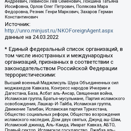
Андреевич, Левинсон Лев Семенович, Локшина Татьяна
Иосифовна, Орлов Олег Петрович, Полякова Мара
Федоровна, Резник Генри Маркович, Захаров Герман
Константинович
Источник:
http://unro.minjust.ru/NKOForeignAgent.aspx
данные на
24.03.2022
* Единый федеральный список организаций, в
том числе иностранных и международных
организаций, признанных в соответствии с
законодательством Российской Федерации
террористическими:
Высший военный Маджлисуль Шура Объединенных сил
моджахедов Кавказа, Конгресс народов Ичкерии и
Дагестана, База, Асбат аль-Ансар, Священная война,
Исламская группа, Братья-мусульмане, Партия исламского
освобождения, Лашкар-И-Тайба, Исламская группа,
Движение Талибан, Исламская партия Туркестана,
Общество социальных реформ, Общество возрождения
исламского наследия, Дом двух святых, Джунд аш-Шам,
Исламский джихад, Аль-Каида, Имарат Кавказ, АБТО,
Правый сектор, Исламское государство, Джабха аль-