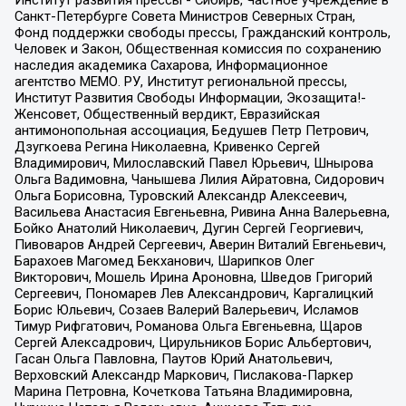
Санкт-Петербурге Совета Министров Северных Стран,
Фонд поддержки свободы прессы, Гражданский контроль,
Человек и Закон, Общественная комиссия по сохранению
наследия академика Сахарова, Информационное
агентство МЕМО. РУ, Институт региональной прессы,
Институт Развития Свободы Информации, Экозащита!-
Женсовет, Общественный вердикт, Евразийская
антимонопольная ассоциация, Бедушев Петр Петрович,
Дзугкоева Регина Николаевна, Кривенко Сергей
Владимирович, Милославский Павел Юрьевич, Шнырова
Ольга Вадимовна, Чанышева Лилия Айратовна, Сидорович
Ольга Борисовна, Туровский Александр Алексеевич,
Васильева Анастасия Евгеньевна, Ривина Анна Валерьевна,
Бойко Анатолий Николаевич, Дугин Сергей Георгиевич,
Пивоваров Андрей Сергеевич, Аверин Виталий Евгеньевич,
Барахоев Магомед Бекханович, Шарипков Олег
Викторович, Мошель Ирина Ароновна, Шведов Григорий
Сергеевич, Пономарев Лев Александрович, Каргалицкий
Борис Юльевич, Созаев Валерий Валерьевич, Исламов
Тимур Рифгатович, Романова Ольга Евгеньевна, Щаров
Сергей Алексадрович, Цирульников Борис Альбертович,
Гасан Ольга Павловна, Паутов Юрий Анатольевич,
Верховский Александр Маркович, Пислакова-Паркер
Марина Петровна, Кочеткова Татьяна Владимировна,