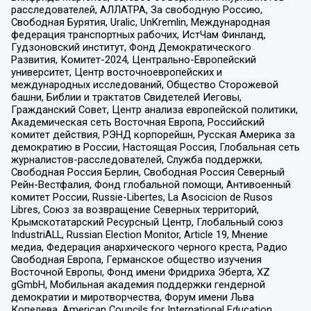
расследователей, АЛЛАТРА, За свободную Россию,
Свободная Бурятия, Uralic, UnKremlin, Международная
федерация транспортных рабочих, ИстЧам Финланд,
Гудзоновский институт, Фонд Демократического
Развития, Комитет-2024, Центрально-Европейский
университет, Центр восточноевропейских и
международных исследований, Общество Сторожевой
башни, Библии и трактатов Свидетелей Иеговы,
Гражданский Совет, Центр анализа европейской политики,
Академическая сеть Восточная Европа, Российский
комитет действия, РЭНД корпорейшн, Русская Америка за
демократию в России, Настоящая Россия, Глобальная сеть
журналистов-расследователей, Служба поддержки,
Свободная Россия Берлин, Свободная Россия Северный
Рейн-Вестфалия, Фонд глобальной помощи, Антивоенный
комитет России, Russie-Libertes, La Asocicion de Rusos
Libres, Союз за возвращение Северных территорий,
Крымскотатарский Ресурсный Центр, Глобальный союз
IndustriALL, Russian Election Monitor, Article 19, Мнение
медиа, Федерация анархического черного креста, Радио
Свободная Европа, Германское общество изучения
Восточной Европы, Фонд имени Фридриха Эберта, XZ
gGmbH, Мобильная академия поддержки гендерной
демократии и миротворчества, Форум имени Льва
Копелева, American Councils for International Education,