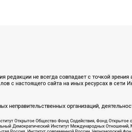
 редакции не всегда совпадает с точкой зрения а
ов с настоящего сайта на иных ресурсах в сети И
ых неправительственных организаций, деятельнос
ститут Открытое Общество Фонд Содействия, Фонд Открытое 
альный Демократический Институт Международных Отношений,
тая Россия, Институт современной России, Черноморский фонд