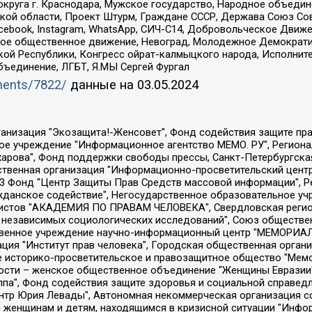
округа г. Краснодара, Мужское государство, Народное объедин
ой области, Проект Штурм, Граждане СССР, Держава Союз Сов
Facebook, Instagram, WhatsApp, СИЧ-С14, Добровольческое Движ
ское общественное движение, Невоград, Молодежное Демократ
ой Республики, Конгресс ойрат-калмыцкого народа, Исполнит
бъединение, ЛГБТ, Я.МЫ Сергей Фургал
uments/7822/
данные на
03.05.2024
Общество с ограниченной ответственностью "Радио Свободная Европа/Радио Свобода", Чешское информационное агентство "MEDIUM-ORIENT", Красноярская региональная общественная организация "Мы против СПИДа", Камалягин Денис Николаевич, Маркелов Сергей Евгеньевич, Пономарев Лев Александрович, Савицкая Людмила Алексеевна, Автономная некоммерческая организация "Центр по работе с проблемой насилия "НАСИЛИЮ.НЕТ", Межрегиональный профессиональный союз работников здравоохранения "Альянс врачей", Юридическое лицо, зарегистрированное в Латвийской Республике, SIA "Medusa Project" (регистрационный номер 40103797863, дата регистрации 10.06.2014), Некоммерческая организация "Фонд по борьбе с коррупцией", Автономная некоммерческая организация "Институт права и публичной политики", Баданин Роман Сергеевич, Гликин Максим Александрович, Железнова Мария Михайловна, Лукьянова Юлия Сергеевна, Маетная Елизавета Витальевна, Маняхин Петр Борисович, Чуракова Ольга Владимировна, Ярош Юлия Петровна, Юридическое лицо "The Insider SIA", зарегистрированное в Риге, Латвийская Республика (дата регистрации 26.06.2015), являющееся администратором доменного имени интернет-издания "The Insider SIA", https://theins.ru, Постернак Алексей Евгеньевич, Рубин Михаил Аркадьевич, Анин Роман Александрович, Юридическое лицо Istories fonds, зарегистрированное в Латвийской Республике (регистрационный номер 50008295751, дата регистрации 24.02.2020), Великовский Дмитрий Александрович, Долинина Ирина Николаевна, Мароховская Алеся Алексеевна, Шлейнов Роман Юрьевич, Шмагун Олеся Валентиновна, Общество с ограниченной ответственностью "Альтаир 2021", Общество с ограниченной ответственностью "Вега 2021", Общество с ограниченной ответственностью "Главный редактор 2021", Общество с ограниченной ответственностью "Ромашки монолит", Важенков Артем Валерьевич, Ивановская областная общественная организация "Центр гендерных исследований", Гурман Юрий Альбертович, Медиапроект "ОВД-Инфо", Егоров Владимир Владимирович, Жилинский Владимир Александрович, Общество с ограниченной ответственностью "ЗП", Иванова София Юрьевна, Карезина Инна Павловна, Кильтау Екатерина Викторовна, Петров Алексей Викторович, Пискунов Сергей Евгеньевич, Смирнов Сергей Сергеевич, Тихонов Михаил Сергеевич, Общество с ограниченной ответственностью "ЖУРНАЛИСТ-ИНОСТРАННЫЙ АГЕНТ", Арапова Галина Юрьевна, Вольтская Татьяна Анатольевна, Американская компания "Mason G.E.S. Anonymous Foundation" (США), являющаяся владельцем интернет-издания https://mnews.world/, Компания "Stichting Bellingcat", зарегистрированная в Нидерландах (дата регистрации 11.07.2018), Захаров Андрей Вячеславович, Клепиковская Екатерина Дмитриевна, Общество с ограниченной ответственностью "МЕМО", Перл Роман Александрович, Симонов Евгений Алексеевич, Соловьева Елена Анатольевна, Сотников Даниил Владимирович, Сурначева Елизавета Дмитриевна, Автономная некоммерческая организация по защите прав человека и информированию населения "Якутия – Наше Мнение", Общество с ограниченной ответственностью "Москоу диджитал медиа", с 26.01.2023 Общество с ограниченной ответственностью "Чайка Белые сады", Ветошкина Валерия Валерьевна, Заговора Максим Александрович, Межрегиональное общественное движение "Российская ЛГБТ - сеть", Оленичев Максим Владимирович, Павлов Иван Юрьевич, Скворцова Елена Сергеевна, Общество с ограниченной ответственностью "Как бы инагент", Кочетков Игорь Викторович, Общество с ограниченной ответственностью "Честные выборы", Еланчик Олег Александрович, Общество с ограниченной ответственностью "Нобелевский призыв", Гималова Регина Эмилевна, Григорьев Андрей Валерьевич, Григорьева Алина Александровна, Ассоциация по содействию защите прав призывников, альтернативнослужащих и военнослужащих "Правозащитная группа "Гражданин.Армия.Право", Хисамова Регина Фаритовна, Автономная некоммерческая организация по реализа