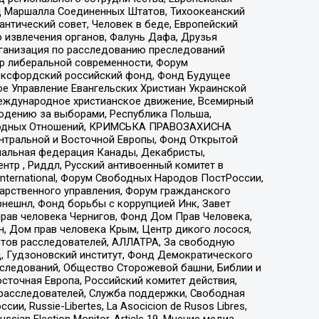
 Маршалла Соединенных Штатов, Тихоокеанский
нтический совет, Человек в беде, Европейский
 извлечения органов, Фалунь Дафа, Друзья
рганизация по расследованию преследований
тр либеральной современности, Форум
 Оксфордский российский фонд, Фонд Будущее
е Управление Евангельских Христиан Украинской
еждународное христианское движение, Всемирный
людению за выборами, Республика Польша,
народных Отношений, КРИМСЬКА ПРАВОЗАХИСНА
ы Центральной и Восточной Европы, Фонд Открытой
иональная федерация Канады, Декабристы,
тр , Риддл, Русский антивоенный комитет в
nternational, Форум Свободных Народов ПостРоссии,
дарственного управления, Форум гражданского
рнешнл, Фонд борьбы с коррупцией Инк, Завет
прав человека Чернигов, Фонд Дом Прав Человека,
н, Дом прав человека Крым, Центр дикого лосося,
стов расследователей, АЛЛАТРА, За свободную
д, Гудзоновский институт, Фонд Демократического
сследований, Общество Сторожевой башни, Библии и
сточная Европа, Российский комитет действия,
-расследователей, Служба поддержки, Свободная
 Russie-Libertes, La Asocicion de Rusos Libres,
an Election Monitor, Article 19, Мнение медиа,