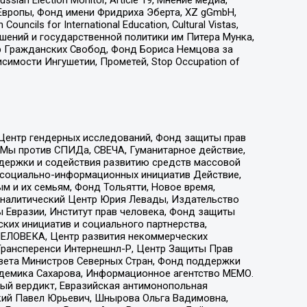
Европы, Фонд имени Фридриха Эберта, XZ gGmbH,
ls for International Education, Cultural Vistas,
ошений и государственной политики им Питера Мунка,
 Гражданских Свобод, Фонд Бориса Немцова за
имости Ингушетии, Прометей, Stop Occupation of
 Центр гендерных исследований, Фонд защиты прав
 Мы против СПИДа, СВЕЧА, Гуманитарное действие,
ддержки и содействия развитию средств массовой
р социально-информационных инициатив Действие,
 и их семьям, Фонд Тольятти, Новое время,
, Аналитический Центр Юрия Левады, Издательство
 Евразии, Институт прав человека, Фонд защиты
ких инициатив и социального партнерства,
ЕЛОВЕКА, Центр развития некоммерческих
 Трансперенси Интернешнл-Р, Центр Защиты Прав
овета Министров Северных Стран, Фонд поддержки
адемика Сахарова, Информационное агентство МЕМО.
ый вердикт, Евразийская антимонопольная
кий Павел Юрьевич, Шнырова Ольга Вадимовна,