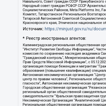
Навального, Совет граждан СССР Прикубанского 
Народный совет граждан РСФСР СССР Архангельск
Социалистических Районов, Meta Platforms Inc, 
Комитет, Татарстанское Региональное Всетатар
Татарской Автономной Советской Социалистическ
Красноярского края, Этническое национальное о
Источник:
https://minjust.gov.ru/ru/doc
* Реестр иностранных агентов:
Калининградская региональная общественная организация "Экозащита!-Женсовет", Фонд содействия защите прав и свобод граждан "Общественный вердикт", Фонд "Институт Развития Свободы Информации", Частное учреждение "Информационное агентство МЕМО. РУ", Региональная общественная организация "Общественная комиссия по сохранению наследия академика Сахарова", Фонд поддержки свободы прессы, Санкт-Петербургская общественная правозащитная организация "Гражданский контроль", Межрегиональная общественная организация "Информационно-просветительский центр "Мемориал", Региональный Фонд "Центр Защиты Прав Средств Массовой Информации", с 05.12.2023 Фонд "Центр Защиты Прав Средств массовой информации", Региональная общественная благотворительная организация помощи беженцам и мигрантам "Гражданское содействие", Негосударственное образовательное учреждение дополнительного профессионального образования (повышение квалификации) специалистов "АКАДЕМИЯ ПО ПРАВАМ ЧЕЛОВЕКА", Свердловская региональная общественная организация "Сутяжник", Автономная некоммерческая организация "Центр независимых социологических исследований", Союз общественных объединений "Российский исследовательский центр по правам человека", Региональное общественное учреждение научно-информационный центр "МЕМОРИАЛ", Некоммерческая организация "Фонд защиты гласности", Автономная некоммерческая организация "Институт прав человека", Городская общественная организация "Екатеринбургское общество "МЕМОРИАЛ", Городская общественная организация "Рязанское историко-просветительское и правозащитное общество "Мемориал" (Рязанский Мемориал), Челябинский региональный орган общественной самодеятельности – женское общественное объединение "Женщины Евразии", Челябинский региональный орган общественной самодеятельности "Уральская правозащитная группа", Фонд содействия защите здоровья и социальной справедливости имени Андрея Рылькова, Автономная Некоммерческая Организация "Аналитический Центр Юрия Левады", Автономная некоммерческая организация социальной поддержки населения "Проект Апрель", Региональная общественная организация помощи женщинам и детям, находящимся в кризисной ситуации "Информационно-методический центр "Анна", Фонд содействия развитию массовых коммуникаций и правовому просвещению "Так-так-Так", Фонд содействия устойчивому развитию "Серебряная тайга", Свердловский региональный общественный фонд социальных проектов "Новое время", "Idel.Реалии", Кавказ.Реалии, Крым.Реалии, Телеканал Настоящее Время, Татаро-башкирская служба Радио Свобода (Azatliq Radiosi), Радио Свободная Европа/Радио Свобода (PCE/PC), "Сибирь.Реалии", "Фактограф", Благотворительный фонд помощи осужденным и их семьям, Автономная некоммерческая организация "Институт глобализации и социальных движений", Фонд "В защиту прав заключенных", Частное учреждение "Центр поддержки и содействия развитию средств массовой информации", Пензенский региональный общественный благотворительный фонд "Гражданский союз", "Север.Реалии", Некоммерческая организация Фонд "Правовая инициатива", 