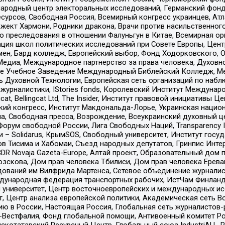
родный центр электоральных исследований, Германский фонд
рсов, Свободная Россия, Всемирный конгресс украинцев, Атла
ект Хармони, Родники дракона, Врачи против насильственного
ию преследования в отношении Фалуньгун в Китае, Всемирная о
ация школ политических исследований при Совете Европы, Цен
мен, Бард колледж, Европейский выбор, Фонд Ходорковского,
едиа, Международное партнерство за права человека, Духовно
ое Учебное Заведение Международный Библейский Колледж, М
ь Духовной Технологии, Европейская сеть организаций по наб
урналистики, IStories fonds, Королевский Институт Между
gcat, Bellingcat Ltd, The Insider, Институт правовой инициатив
инский конгресс, Институт Макдональда-Лорье, Украинская нац
, Свободная пресса, Возрождение, Всеукраинский духовный цен
орум свободной России, Лига Свободных Наций, Transparеncy I
– Solidarus, КрымSOS, Свободный университет, Институт госу
в Тисима и Хабомаи, Съезд народных депутатов, Гринпис Инте
DR Novaja Gazeta-Europe, Алтай проект, Образовательный дом 
зскова, Дом прав человека Тбилиси, Дом прав человека Ерева
едований им Вилфрида Мартенса, Сетевое объединение журнали
Международная федерация транспортных рабочих, ИстЧам Финлан
й университет, Центр восточноевропейских и международных и
, Центр анализа европейской политики, Академическая сеть Во
ю в России, Настоящая Россия, Глобальная сеть журналистов
естфалия, Фонд глобальной помощи, Антивоенный комитет России,
татарский Ресурсный Центр, Глобальный союз IndustriALL, Russi