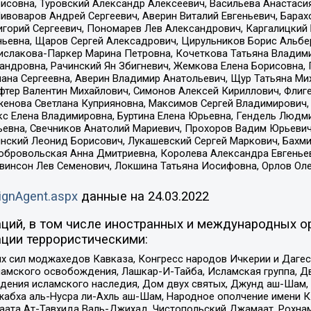
совна, Туровский Александр Алексеевич, Васильева Анастасия
Пивоваров Андрей Сергеевич, Аверин Виталий Евгеньевич, Бара
горий Сергеевич, Пономарев Лев Александрович, Каргалицкий 
ньевна, Щаров Сергей Алексадрович, Цирульников Борис Альбер
ислакова-Паркер Марина Петровна, Кочеткова Татьяна Владими
сандровна, Рачинский Ян Збигневич, Жемкова Елена Борисовна,
лана Сергеевна, Аверин Владимир Анатольевич, Щур Татьяна М
фтер Валентин Михайлович, Симонов Алексей Кириллович, Флиг
женова Светлана Куприяновна, Максимов Сергей Владимирович, 
кс Елена Владимировна, Буртина Елена Юрьевна, Гендель Людм
евна, Свечников Анатолий Мариевич, Прохоров Вадим Юрьевич
инский Леонид Борисович, Лукашевский Сергей Маркович, Бахм
Добровольская Анна Дмитриевна, Королева Александра Евгенье
евинсон Лев Семенович, Локшина Татьяна Иосифовна, Орлов Ол
ignAgent.aspx
данные на
24.03.2022
ций, в том числе иностранных и международных ор
ции террористическими:
ил моджахедов Кавказа, Конгресс народов Ичкерии и Дагеста
ламского освобождения, Лашкар-И-Тайба, Исламская группа, Дв
ения исламского наследия, Дом двух святых, Джунд аш-Шам, 
жабха аль-Нусра ли-Ахль аш-Шам, Народное ополчение имени К.
ата Ат-Тавхида Валь-Джихад, Чистопольский Джамаат, Рохнам