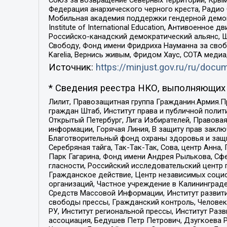
Федерация анархического черного креста, Радио
Мобильная академия поддержки гендерной демократи
Institute of International Education, Антивоенн
Российско-канадский демократический альянс, 
Свободу, Фонд имени Фридриха Науманна за свобо
Karelia, Вернись живым, Фридом Хаус, СОТА меди
Источник:
https://minjust.gov.ru/ru/doc
* Сведения реестра НКО, выполняющих 
Лилит, Правозащитная группа Гражданин.Армия.П
граждан Штаб, Институт права и публичной поли
Открытый Петербург, Лига Избирателей, Правова
информации, Горячая Линия, В защиту прав закл
Благотворительный фонд охраны здоровья и защи
Серебряная тайга, Так-Так-Так, Сова, центр Анн
Парк Гагарина, Фонд имени Андрея Рылькова, Сф
гласности, Российский исследовательский центр 
Гражданское действие, Центр независимых соци
организаций, Частное учреждение в Калининград
Средств Массовой Информации, Институт развити
свободы прессы, Гражданский контроль, Человек
РУ, Институт региональной прессы, Институт Ра
ассоциация, Бедушев Петр Петрович, Дзугкоева 