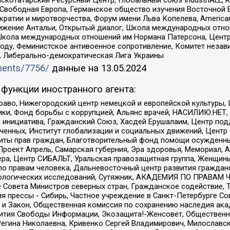
 Свободная Европа, Германское общество изучения Восточной 
и и миротворчества, Форум имени Льва Копелева, American Counci
ое движение Антальи, Открытый диалог, Школа международных отн
Школа международных отношений им Нормана Патерсона, Центр
ду, Феминистское антивоенное сопротивление, Комитет независ
а, Либерально-демократическая Лига Украины
uments/7756/
данные на
13.05.2024
функции иностранного агента:
раво, Нижегородский центр немецкой и европейской культуры,
тики, Фонд борьбы с коррупцией, Альянс врачей, НАСИЛИЮ.НЕТ,
я инициатива, Гражданский Союз, Хасдей Ерушалаим, Центр по
юченных, Институт глобализации и социальных движений, Цент
ты прав граждан, Благотворительный фонд помощи осужденным
а, Проект Апрель, Самарская губерния, Эра здоровья, Мемориал
ера, Центр СИБАЛЬТ, Уральская правозащитная группа, Женщины
по правам человека, Дальневосточный центр развития гражданс
ологических исследований, Сутяжник, АКАДЕМИЯ ПО ПРАВАМ Ч
е Совета Министров северных стран, Гражданское содействие,
я прессы - Сибирь, Частное учреждение в Санкт-Петербурге С
 и Закон, Общественная комиссия по сохранению наследия ак
звития Свободы Информации, Экозащита!-Женсовет, Общественн
Регина Николаевна, Кривенко Сергей Владимирович, Милославс