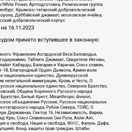
/White Power, Артподготовка, Религиозная группа
Оренбург, Крымско-татарский добровольческий
орона, Дуббайский джамаат, московская ячейка,
усский добровольческий корпус
 на
16.11.2023
судом принято вступившее в законную
вного Управления Асгардской Веси Беловодья,
годержавию, Таблиги Джамаат, Свидетели Иеговы,
айат Кабарды, Балкарии и Карачая, Союз славян,
т-18, Благородный Орден Дьявола, Армия воли
ое национальное единство, Древнерусской
 нелегальной иммиграции, Кровь и Честь, О
усское национальное единство, Северное Братство,
ровский, Община Коренного Русского народа
атство, Белый Крест, Misanthropic division,
еское объединение Русские, Русское национальное
котатарского народа, Рубеж Севера, ТОЙС, О
ри Державная, Сектор 16, Независимость, Фирма,
д Крю, Союз Славянских Сил Руси, Алля-Аят,
я и свобода, Нация и свобода, W.H.С., Фалунь Дафа,
рупцией, Фонд защиты прав граждан, Штабы