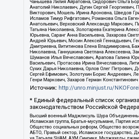
Чанышева Лилия Айратовна, Сидорович Ольга Бори
Анатолий Николаевич, Дугин Сергей Георгиевич, 
Викторович, Мошель Ирина Ароновна, Шведов Гри
Исламов Тимур Рифгатович, Романова Ольга Евге
Анатольевич, Верховский Александр Маркович, П
Татьяна Николаевна, Золотарева Екатерина Алек
Юрьевна, Саранг Анна Васильевна, Захарова Свет
Андрей Юрьевич, Мосин Алексей Геннадьевич, Ге
Дмитриевна, Вититинова Елена Владимировна, Ба
Николаевна, Ганнушкина Светлана Алексеевна, За
Шуманов Илья Вячеславович, Арапова Галина Юрь
Васильевич, Протасова Ирина Вячеславовна, Лит
Сухих Дарья Николаевна, Орлов Олег Петрович, 
Сергей Ефимович, Золотухин Борис Андреевич, Л
Генри Маркович, Захаров Герман Константинович
Источник:
http://unro.minjust.ru/NKOFore
* Единый федеральный список организа
законодательством Российской Федера
Высший военный Маджлисуль Шура Объединенных с
Исламская группа, Братья-мусульмане, Партия ис
Общество социальных реформ, Общество возрожд
АБТО, Правый сектор, Исламское государство, Д
уа Тагьаля SHAM, АУМ Синрике, Муджахеды джама