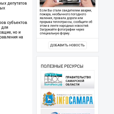
ных депутатов
ных
Если Вы стали свидетелем аварии,
пожара, необычного погодного
явления, провала дороги или
ров субъектов
прорыва теплотрассы, сообщите об
этом в ленте народных новостей.
 для
Загружайте фотографии через
ащие, но и
специальную форму.
равления на
ДОБАВИТЬ НОВОСТЬ
ПОЛЕЗНЫЕ РЕСУРСЫ