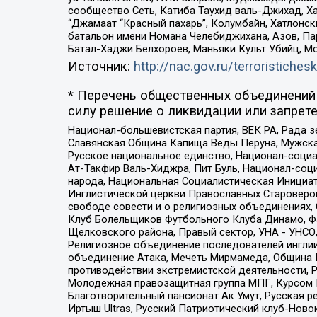
сообщество Сеть, Катиба Таухид валь-Джихад, Хай
“Джамаат “Красный пахарь”, Колумбайн, Хатлонск
батальон имени Номана Челебиджихана, Азов, Па
Батал-Хаджи Белхороев, Маньяки Культ Убийц, М
Источник:
http://nac.gov.ru/terroristichesk
* Перечень общественных объединений 
силу решение о ликвидации или запрете
Национал-большевистская партия, ВЕК РА, Рада 
Славянская Община Капища Веды Перуна, Мужская
Русское национальное единство, Национал-социа
Ат-Такфир Валь-Хиджра, Пит Буль, Национал-соц
народа, Национальная Социалистическая Инициат
Инглистической церкви Православных Староверов
свободе совести и о религиозных объединениях,
Клуб Болельщиков Футбольного Клуба Динамо, Фа
Щелковского района, Правый сектор, УНА - УНСО, У
Религиозное объединение последователей инглии
объединение Атака, Мечеть Мирмамеда, Община К
противодействии экстремистской деятельности, 
Молодежная правозащитная группа МПГ, Курсом П
Благотворительный пансионат Ак Умут, Русская ре
Иртыш Ultras, Русский Патриотический клуб-Нов