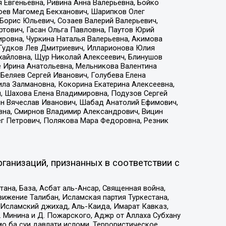
 Евгеньевна, Ривина Анна Валерьевна, Бойко
хоев Магомед Бекханович, Шарипков Олег
Борис Юльевич, Созаев Валерий Валерьевич,
тович, Гасан Ольга Павловна, Паутов Юрий
ровна, Чуркина Наталья Валерьевна, Акимова
 Гудков Лев Дмитриевич, Илларионова Юлия
ихайловна, Щур Николай Алексеевич, Блинушов
е Ирина Анатольевна, Мельникова Валентина
Беляев Сергей Иванович, Голубева Елена
ила Залмановна, Кокорина Екатерина Алексеевна,
, Шахова Елена Владимировна, Подузов Сергей
ин Вячеслав Иванович, Шабад Анатолий Ефимович,
вна, Смирнов Владимир Александрович, Вицин
ег Петрович, Полякова Мара Федоровна, Резник
ганизаций, признанных в соответствии с
на, База, Асбат аль-Ансар, Священная война,
ижение Талибан, Исламская партия Туркестана,
Исламский джихад, Аль-Каида, Имарат Кавказ,
 Минина и Д. Пожарского, Аджр от Аллаха Субхану
о ба суи давлати исломи, Террористическое