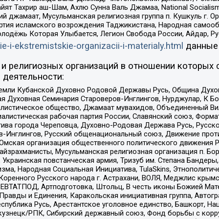
ят Тахрир аш-Шам, Ахлю Сунна Валь Джамаа, National Socialism
ий джамаат, Мусульманская религиозная группа п. Кушкуль г. 
ртия исламского возрождения Таджикистана, Народная самооб
олодёжь Которая Улыбается, Легион Свобода России, Айдар, Р
ie-i-ekstremistskie-organizacii-i-materialy.html
данные
и религиозных организаций в отношении которых 
 деятельности:
земли Кубанской Духовно Родовой Державы Русь, Община Духо
 Духовная Семинария Староверов-Инглингов, Нурджулар, К Бо
листическое общество, Джамаат мувахидов, Объединенный Вил
иалистическая рабочая партия России, Славянский союз, Форма
ива города Череповца, Духовно-Родовая Держава Русь, Русск
-Инглингов, Русский общенациональный союз, Движение против
 Омская организация общественного политического движения Р
йзрахманисты, Мусульманская религиозная организация п. Бо
краинская повстанческая армия, Тризуб им. Степана Бандеры, Бр
зма, Народная Социальная Инициатива, TulaSkins, Этнополитич
оренного Русского народа г. Астрахани, ВОЛЯ, Меджлис крымс
РЕВТАТПОД, Артподготовка, Штольц, В честь иконы Божией Мате
равды и Единения, Каракольская инициативная группа, Автогра
спублика Русь, Арестантское уголовное единство, Башкорт, Наци
окузнецк/РПК, Сибирский державный союз, Фонд борьбы с кор