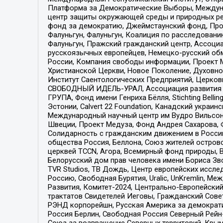
Платформа за Демократические Выборы, Междуна
центр защиты окружающей среды и природных ресу
фонд за демократию, Джеймстаунский фонд, Прож
Фалуньгун, Фалуньгун, Коалиция по расследован
Фалуньгун, Пражский гражданский центр, Ассоци
русскоязычных европейцев, Немецко-русский об
России, Компания свободы информации, Проект М
Христианской Церкви, Новое Поколение, Духовн
Институт Саентологических Предприятий, Церков
СВОБОДНЫЙ ИДЕЛЬ-УРАЛ, Ассоциация развития ж
ГРУПА, Фонд имени Генриха Бёлля, Stichting Bellin
Эстонии, Calvert 22 Foundation, Канадский укра
Международный научный центр им Вудро Вильсона
Швеции, Проект Медуза, Фонд Андрея Сахарова, Ф
Солидарность с гражданским движением в России 
общества Россия, Беллона, Союз жителей острово
церквей TCCN, Агора, Всемирный фонд природы, B
Белорусский дом прав человека имени Бориса Зво
TVR Studios, ТВ Дождь, Центр европейских иссл
Россию, Свободная Бурятия, Uralic, UnKremlin, 
Развития, Комитет-2024, Центрально-Европейски
трактатов Свидетелей Иеговы, Гражданский Совет
РЭНД корпорейшн, Русская Америка за демократи
Россия Берлин, Свободная Россия Северный Рейн-В
Союз за возвращение Северных территорий, Крымско