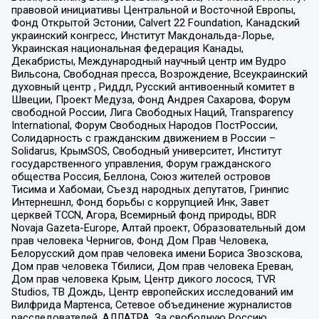
правовой инициативы Центральной и Восточной Европы,
Фонд Открытой Эстонии, Calvert 22 Foundation, Канадский
украинский конгресс, Институт Макдональда-Лорье,
Украинская национальная федерация Канады,
Декабристы, Международный научный центр им Вудро
Вильсона, Свободная пресса, Возрождение, Всеукраинский
духовный центр , Риддл, Русский антивоенный комитет в
Швеции, Проект Медуза, Фонд Андрея Сахарова, Форум
свободной России, Лига Свободных Наций, Transparеncy
International, Форум Свободных Народов ПостРоссии,
Солидарность с гражданским движением в России –
Solidarus, КрымSOS, Свободный университет, Институт
государственного управления, Форум гражданского
общества Россия, Беллона, Союз жителей островов
Тисима и Хабомаи, Съезд народных депутатов, Гринпис
Интернешнл, Фонд борьбы с коррупцией Инк, Завет
церквей TCCN, Агора, Всемирный фонд природы, BDR
Novaja Gazeta-Europe, Алтай проект, Образовательный дом
прав человека Чернигов, Фонд Дом Прав Человека,
Белорусский дом прав человека имени Бориса Звозскова,
Дом прав человека Тбилиси, Дом прав человека Ереван,
Дом прав человека Крым, Центр дикого лосося, TVR
Studios, ТВ Дождь, Центр европейских исследований им
Вилфрида Мартенса, Сетевое объединение журналистов
расследователей, АЛЛАТРА, За свободную Россию,