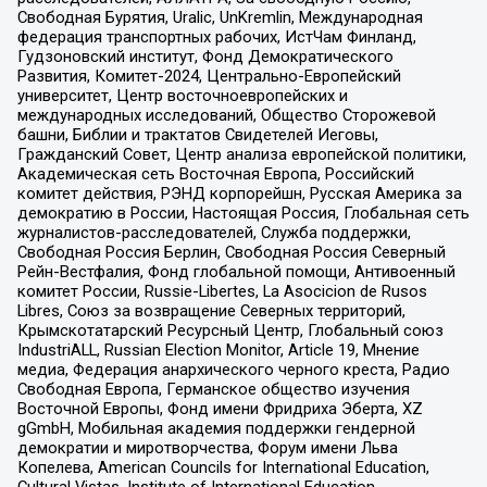
Свободная Бурятия, Uralic, UnKremlin, Международная
федерация транспортных рабочих, ИстЧам Финланд,
Гудзоновский институт, Фонд Демократического
Развития, Комитет-2024, Центрально-Европейский
университет, Центр восточноевропейских и
международных исследований, Общество Сторожевой
башни, Библии и трактатов Свидетелей Иеговы,
Гражданский Совет, Центр анализа европейской политики,
Академическая сеть Восточная Европа, Российский
комитет действия, РЭНД корпорейшн, Русская Америка за
демократию в России, Настоящая Россия, Глобальная сеть
журналистов-расследователей, Служба поддержки,
Свободная Россия Берлин, Свободная Россия Северный
Рейн-Вестфалия, Фонд глобальной помощи, Антивоенный
комитет России, Russie-Libertes, La Asocicion de Rusos
Libres, Союз за возвращение Северных территорий,
Крымскотатарский Ресурсный Центр, Глобальный союз
IndustriALL, Russian Election Monitor, Article 19, Мнение
медиа, Федерация анархического черного креста, Радио
Свободная Европа, Германское общество изучения
Восточной Европы, Фонд имени Фридриха Эберта, XZ
gGmbH, Мобильная академия поддержки гендерной
демократии и миротворчества, Форум имени Льва
Копелева, American Councils for International Education,
Cultural Vistas, Institute of International Education,