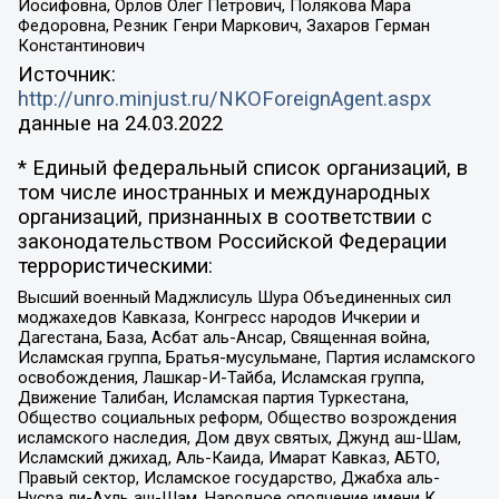
Иосифовна, Орлов Олег Петрович, Полякова Мара
Федоровна, Резник Генри Маркович, Захаров Герман
Константинович
Источник:
http://unro.minjust.ru/NKOForeignAgent.aspx
данные на
24.03.2022
* Единый федеральный список организаций, в
том числе иностранных и международных
организаций, признанных в соответствии с
законодательством Российской Федерации
террористическими:
Высший военный Маджлисуль Шура Объединенных сил
моджахедов Кавказа, Конгресс народов Ичкерии и
Дагестана, База, Асбат аль-Ансар, Священная война,
Исламская группа, Братья-мусульмане, Партия исламского
освобождения, Лашкар-И-Тайба, Исламская группа,
Движение Талибан, Исламская партия Туркестана,
Общество социальных реформ, Общество возрождения
исламского наследия, Дом двух святых, Джунд аш-Шам,
Исламский джихад, Аль-Каида, Имарат Кавказ, АБТО,
Правый сектор, Исламское государство, Джабха аль-
Нусра ли-Ахль аш-Шам, Народное ополчение имени К.