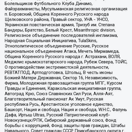
Болельщиков Футбольного Клуба Динамо,
Файзрахманисты, Мусульманская религиозная организация
п. Боровский, Община Коренного Русского народа
Щелковского района, Правый сектор, УНА - УНСО,
Украинская повстанческая армия, Тризуб им. Степана
Бандеры, Братство, Белый Крест, Misanthropic division,
Религиозное объединение последователей инглиизма,
Народная Социальная Инициатива, TulaSkins,
Этнополитическое объединение Русские, Русское
национальное объединение Атака, Мечеть Мирмамеда,
Община Коренного Русского народа г. Астрахани, ВОЛЯ,
Меджлис крымскотатарского народа, Рубеж Севера, ТОЙС,
О противодействии экстремистской деятельности,
РЕВТАТПОД, Артподготовка, Штольц, В честь иконы
Божией Матери Державная, Сектор 16, Независимость,
Фирма, Молодежная правозащитная группа МПГ, Курсом
Правды и Единения, Каракольская инициативная группа,
Автоград Крю, Союз Славянских Сил Руси, Алля-Аят,
Благотворительный пансионат Ак Умут, Русская
республика Русь, Арестантское уголовное единство,
Башкорт, Нация и свобода, Нация и свобода, W.H.С., Фалунь
Дафа, Иртыш Ultras, Русский Патриотический клуб-
Новокузнецк/РПК, Сибирский державный союз, Фонд
борьбы с коррупцией, Фонд защиты прав граждан, Штабы
Навального, Совет граждан СССР Прикубанского округа г.