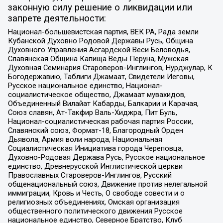
законную силу решение о ликвидации или
запрете деятельности:
Национал-большевистская партия, ВЕК РА, Рада земли
Кубанской Духовно Родовой Державы Русь, Община
Духовного Управления Асгардской Веси Беловодья,
Славянская Община Капища Веды Перуна, Мужская
Духовная Семинария Староверов-Инглингов, Нурджулар, К
Богодержавию, Таблиги Джамаат, Свидетели Иеговы,
Русское национальное единство, Национал-
социалистическое общество, Джамаат мувахидов,
Объединенный Вилайат Кабарды, Балкарии и Карачая,
Союз славян, Ат-Такфир Валь-Хиджра, Пит Буль,
Национал-социалистическая рабочая партия России,
Славянский союз, Формат-18, Благородный Орден
Дьявола, Армия воли народа, Национальная
Социалистическая Инициатива города Череповца,
Духовно-Родовая Держава Русь, Русское национальное
единство, Древнерусской Инглистической церкви
Православных Староверов-Инглингов, Русский
общенациональный союз, Движение против нелегальной
иммиграции, Кровь и Честь, О свободе совести и о
религиозных объединениях, Омская организация
общественного политического движения Русское
национальное единство, Северное Братство, Клуб