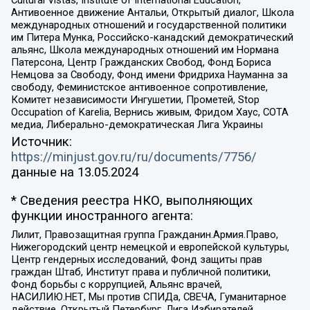
Антивоенное движение Антальи, Открытый диалог, Школа
международных отношений и государственной политики
им Питера Мунка, Российско-канадский демократический
альянс, Школа международных отношений им Нормана
Патерсона, Центр Гражданских Свобод, Фонд Бориса
Немцова за Свободу, Фонд имени Фридриха Науманна за
свободу, Феминистское антивоенное сопротивление,
Комитет независимости Ингушетии, Прометей, Stop
Occupation of Karelia, Вернись живым, Фридом Хаус, СОТА
медиа, Либерально-демократическая Лига Украины
Источник:
https://minjust.gov.ru/ru/documents/7756/
данные на
13.05.2024
* Сведения реестра НКО, выполняющих
функции иностранного агента:
Лилит, Правозащитная группа Гражданин.Армия.Право,
Нижегородский центр немецкой и европейской культуры,
Центр гендерных исследований, Фонд защиты прав
граждан Штаб, Институт права и публичной политики,
Фонд борьбы с коррупцией, Альянс врачей,
НАСИЛИЮ.НЕТ, Мы против СПИДа, СВЕЧА, Гуманитарное
действие, Открытый Петербург, Лига Избирателей,