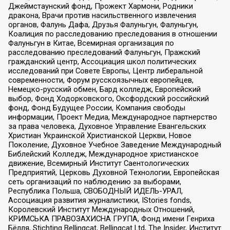
Джеймстаунский фонд, Прожект Хармони, Родники
дракона, Врачи против насильственного извлечения
органов, Фалунь Дафа, Друзья Фалуньгун, Фалуньгун,
Коалиция по расследованию преследования в отношении
Фалуньгун в Китае, Всемирная организация по
расследованию преследований Фалуньгун, Пражский
гражданский центр, Ассоциация школ политических
исследований при Совете Европы, Центр либеральной
современности, Форум русскоязычных европейцев,
Немецко-русский обмен, Бард колледж, Европейский
выбор, Фонд Ходорковского, Оксфордский российский
фонд, Фонд Будущее России, Компания свободы
информации, Проект Медиа, Международное партнерство
за права человека, Духовное Управление Евангельских
Христиан Украинской Христианской Церкви, Новое
Поколение, Духовное Учебное Заведение Международный
Библейский Колледж, Международное христианское
движение, Всемирный Институт Саентологических
Предприятий, Церковь Духовной Технологии, Европейская
сеть организаций по наблюдению за выборами,
Республика Польша, СВОБОДНЫЙ ИДЕЛЬ-УРАЛ,
Ассоциация развития журналистики, IStories fonds,
Королевский Институт Международных Отношений,
КРИМСЬКА ПРАВОЗАХИСНА ГРУПА, Фонд имени Генриха
Бёлля, Stichting Bellingcat, Bellingcat Ltd, The Insider, Институт