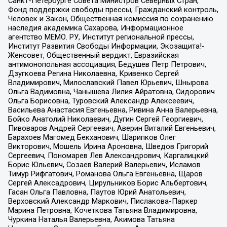
Санкт-Петербурге Совета Министров Северных Стран,
Фонд поддержки свободы прессы, Гражданский контроль,
Человек и Закон, Общественная комиссия по сохранению
наследия академика Сахарова, Информационное
агентство МЕМО. РУ, Институт региональной прессы,
Институт Развития Свободы Информации, Экозащита!-
Женсовет, Общественный вердикт, Евразийская
антимонопольная ассоциация, Бедушев Петр Петрович,
Дзугкоева Регина Николаевна, Кривенко Сергей
Владимирович, Милославский Павел Юрьевич, Шнырова
Ольга Вадимовна, Чанышева Лилия Айратовна, Сидорович
Ольга Борисовна, Туровский Александр Алексеевич,
Васильева Анастасия Евгеньевна, Ривина Анна Валерьевна,
Бойко Анатолий Николаевич, Дугин Сергей Георгиевич,
Пивоваров Андрей Сергеевич, Аверин Виталий Евгеньевич,
Барахоев Магомед Бекханович, Шарипков Олег
Викторович, Мошель Ирина Ароновна, Шведов Григорий
Сергеевич, Пономарев Лев Александрович, Каргалицкий
Борис Юльевич, Созаев Валерий Валерьевич, Исламов
Тимур Рифгатович, Романова Ольга Евгеньевна, Щаров
Сергей Алексадрович, Цирульников Борис Альбертович,
Гасан Ольга Павловна, Паутов Юрий Анатольевич,
Верховский Александр Маркович, Пислакова-Паркер
Марина Петровна, Кочеткова Татьяна Владимировна,
Чуркина Наталья Валерьевна, Акимова Татьяна