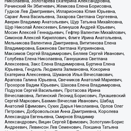
Николаевна, Золотарева Екатерина Александровна,
Рачинский Ян Збигневич, Жемкова Елена Борисовна,
Гудков Лев Дмитриевич, Илларионова Юлия Юрьевна,
Саранг Анна Васильевна, Захарова Светлана Сергеевна,
Аверин Владимир Анатольевич, Щур Татьяна Михайловна,
Щур Николай Алексеевич, Блинушов Андрей Юрьевич,
Мосин Алексей Геннадьевич, Гефтер Валентин Михайлович,
Симонов Алексей Кириллович, Флиге Ирина Анатольевна,
Мельникова Валентина Дмитриевна, Вититинова Елена
Владимировна, Баженова Светлана Куприяновна,
Максимов Сергей Владимирович, Беляев Сергей Иванович,
Голубева Елена Николаевна, Ганнушкина Светлана
Алексеевна, Закс Елена Владимировна, Буртина Елена
Юрьевна, Гендель Людмила Залмановна, Кокорина
Екатерина Алексеевна, Шуманов Илья Вячеславович,
Арапова Галина Юрьевна, Свечников Анатолий Мариевич,
Прохоров Вадим Юрьевич, Шахова Елена Владимировна,
Подузов Сергей Васильевич, Протасова Ирина
Вячеславовна, Литинский Леонид Борисович, Лукашевский
Сергей Маркович, Бахмин Вячеслав Иванович, Шабад
Анатолий Ефимович, Сухих Дарья Николаевна, Орлов Олег
Петрович, Добровольская Анна Дмитриевна, Королева
Александра Евгеньевна, Смирнов Владимир
Александрович, Вицин Сергей Ефимович, Золотухин Борис
Андреевич, Левинсон Лев Семенович, Локшина Татьяна