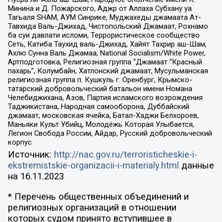
Минина и Д. Пожарского, Аджр от Аллаха Субхану уа
Тагьаля SHAM, АУМ Синрике, Муджахеды джамаата Ат-
Тавхида Валь-Джихад, Чистопольский Джамаат, Рохнамо
ба суи давлати исломи, Террористическое сообщество
Сеть, Катиба Таухид валь-Джихад, Хайят Тахрир аш-Шам,
Ахлю Сунна Валь Джамаа, National Socialism/White Power,
Артподготовка, Религиозная группа “Джамаат “Красный
пахарь”, Колумбайн, Хатлонский джамаат, Мусульманская
религиозная группа п. Кушкуль г. Оренбург, Крымско-
татарский добровольческий батальон имени Номана
Челебиджихана, Азов, Партия исламского возрождения
Таджикистана, Народная самооборона, Дуббайский
джамаат, московская ячейка, Батал-Хаджи Белхороев,
Маньяки Культ Убийц, Молодёжь Которая Улыбается,
Легион Свобода России, Айдар, Русский добровольческий
корпус
Источник:
http://nac.gov.ru/terroristicheskie-i-
ekstremistskie-organizacii-i-materialy.html
данные
на
16.11.2023
* Перечень общественных объединений и
религиозных организаций в отношении
которых судом принято вступившее в